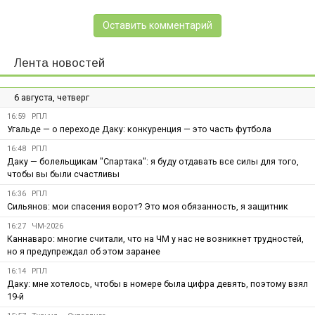
Оставить комментарий
Лента новостей
6 августа, четверг
16:59
РПЛ
Угальде — о переходе Даку: конкуренция — это часть футбола
16:48
РПЛ
Даку — болельщикам "Спартака": я буду отдавать все силы для того,
чтобы вы были счастливы
16:36
РПЛ
Сильянов: мои спасения ворот? Это моя обязанность, я защитник
16:27
ЧМ-2026
Каннаваро: многие считали, что на ЧМ у нас не возникнет трудностей,
но я предупреждал об этом заранее
16:14
РПЛ
Даку: мне хотелось, чтобы в номере была цифра девять, поэтому взял
19-й