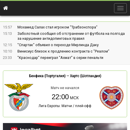
Togg
navig
15:57
Мохамед Салах стал игроком "Трабзонспора"
15:13
Заболотный сообщил об отстранении от футбола на полгода
за нарушение антидопинговых правил
12:15
"Спартак" объявил о переходе Мирлинда Даку
10:10
Винисиус близок к продлению контракта с "Реалом"
23:33
"Краснодар" переиграл "Ахмат" в серии пенальти
Бенфика (Португалия)
—
Хартс (Шотландия)
Матч не начался
22:00
Лига Европы: Матчи / плей-офф