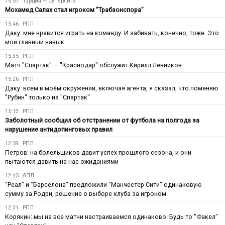
15:57
Турция — Суперлига
Мохамед Салах стал игроком "Трабзонспора"
15:46
РПЛ
Даку: мне нравится играть на команду. И забивать, конечно, тоже. Это
мой главный навык
15:35
РПЛ
Матч "Спартак" — "Краснодар" обслужит Кирилл Левников
15:26
РПЛ
Даку: всем в моём окружении, включая агента, я сказал, что поменяю
"Рубин" только на "Спартак"
15:13
РПЛ
Заболотный сообщил об отстранении от футбола на полгода за
нарушение антидопинговых правил
12:59
РПЛ
Петров: на болельщиков давит успех прошлого сезона, и они
пытаются давить на нас ожиданиями
12:45
АПЛ
"Реал" и "Барселона" предложили "Манчестер Сити" одинаковую
сумму за Родри, решение о выборе клуба за игроком
12:31
РПЛ
Корякин: мы на все матчи настраиваемся одинаково. Будь то "Факел"