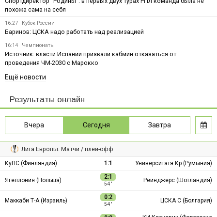
Спортдиректор "Родины": в первых двух турах РПЛ команда была не
похожа сама на себя
16:27
Кубок России
Баринов: ЦСКА надо работать над реализацией
16:14
Чемпионаты
Источник: власти Испании призвали кабмин отказаться от
проведения ЧМ-2030 с Марокко
Ещё новости
Результаты онлайн
Вчера
Сегодня
Завтра
Лига Европы: Матчи / плей-офф
КуПС (Финляндия)
1:1
Университатя Кр (Румыния)
2:1
Ягеллония (Польша)
Рейнджерс (Шотландия)
54 ′
0:2
Маккаби Т-А (Израиль)
ЦСКА С (Болгария)
54 ′