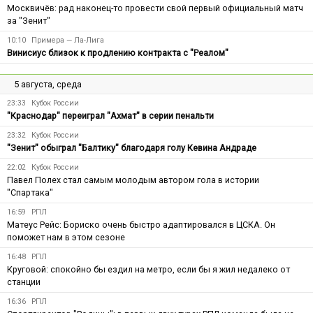
Москвичёв: рад наконец-то провести свой первый официальный матч
за "Зенит"
10:10
Примера — Ла-Лига
Винисиус близок к продлению контракта с "Реалом"
5 августа, среда
23:33
Кубок России
"Краснодар" переиграл "Ахмат" в серии пенальти
23:32
Кубок России
"Зенит" обыграл "Балтику" благодаря голу Кевина Андраде
22:02
Кубок России
Павел Полех стал самым молодым автором гола в истории
"Спартака"
16:59
РПЛ
Матеус Рейс: Бориско очень быстро адаптировался в ЦСКА. Он
поможет нам в этом сезоне
16:48
РПЛ
Круговой: спокойно бы ездил на метро, если бы я жил недалеко от
станции
16:36
РПЛ