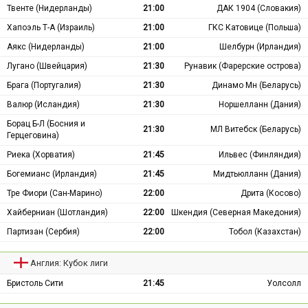
Твенте (Нидерланды)
21:00
ДАК 1904 (Словакия)
Хапоэль Т-А (Израиль)
21:00
ГКС Катовице (Польша)
Аякс (Нидерланды)
21:00
Шелбурн (Ирландия)
Лугано (Швейцария)
21:30
Рунавик (Фарерские острова)
Брага (Португалия)
21:30
Динамо Мн (Беларусь)
Валюр (Исландия)
21:30
Норшелланн (Дания)
Борац Б-Л (Босния и
21:30
МЛ Витебск (Беларусь)
Герцеговина)
Риека (Хорватия)
21:45
Ильвес (Финляндия)
Богемианс (Ирландия)
21:45
Мидтьюлланн (Дания)
Тре Фиори (Сан-Марино)
22:00
Дрита (Косово)
Хайберниан (Шотландия)
22:00
Шкендия (Северная Македония)
Партизан (Сербия)
22:00
Тобол (Казахстан)
Англия: Кубок лиги
Бристоль Сити
21:45
Уолсолл