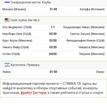
Товарищеские матчи: Клубы
Монако (Монако)
21:00
Хетафе (Испания)
США: Кубок Лиг MLS
Лос-Анджелес (США)
1:1
Гвадалахара Чивас (Мексика)
Нью-Йорк Сити (США)
02:30
Сантос Лагуна (Мексика)
Крус Асуль (Мексика)
03:00
Филадельфия Юнион (США)
Чикаго Файр (США)
03:30
Некакса (Мексика)
Остин (США)
04:00
Тихуана (Мексика)
Аргентина: Примера
Унион
01:00
Ланус
Информационный партнёр проекта — СТАВКА ТВ: здесь вы
найдёте аналитику и обзоры спортивных событий, конкурсы
прогнозов,
фрибет Беттери
, а также рейтинги и статьи о спорте.