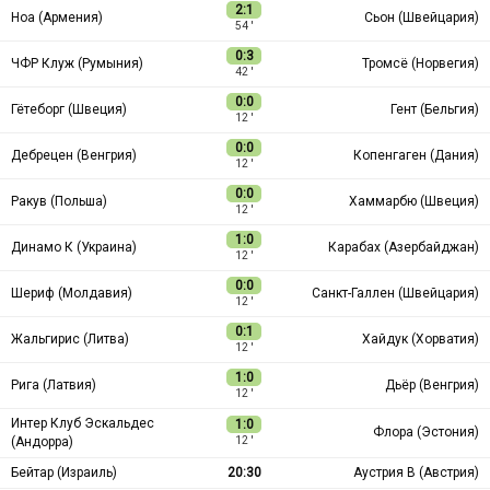
2:1
Ноа (Армения)
Сьон (Швейцария)
54 ′
0:3
ЧФР Клуж (Румыния)
Тромсё (Норвегия)
42 ′
0:0
Гётеборг (Швеция)
Гент (Бельгия)
12 ′
0:0
Дебрецен (Венгрия)
Копенгаген (Дания)
12 ′
0:0
Ракув (Польша)
Хаммарбю (Швеция)
12 ′
1:0
Динамо К (Украина)
Карабах (Азербайджан)
12 ′
0:0
Шериф (Молдавия)
Санкт-Галлен (Швейцария)
12 ′
0:1
Жальгирис (Литва)
Хайдук (Хорватия)
12 ′
1:0
Рига (Латвия)
Дьёр (Венгрия)
12 ′
Интер Клуб Эскальдес
1:0
Флора (Эстония)
(Андорра)
12 ′
Бейтар (Израиль)
20:30
Аустрия В (Австрия)