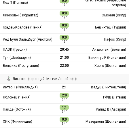
КИ Клаксвик (Фарерские
0:0
Лех П (Польша)
острова)
12 ′
0:0
Линкольн (Гибралтар)
Омония (Кипр)
12 ′
0:0
Градец-Кралове (Чехия)
Бешикташ (Турция)
12 ′
0:0
Ред Булл Зальцбург (Австрия)
Пафос (Кипр)
12 ′
ПАОК (Греция)
20:45
Андерлехт (Бельгия)
Тун (Швейцария)
21:00
Викингур Р (Исландия)
Бенфика (Португалия)
22:00
Хартс (Шотландия)
Лига конференций: Матчи / плей-офф
Интер Т (Финляндия)
2:1
Вадуц (Лихтенштейн)
2:0
Яблонец (Чехия)
РФШ (Латвия)
54 ′
1:1
Пайде (Эстония)
Рапид В (Австрия)
54 ′
0:0
ХИК (Финляндия)
Мазервелл (Шотландия)
54 ′