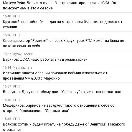
Матеус Рейс: Бориско очень быстро адаптировался в ЦСКА. Он
поможет нам в этом сезоне
16:48
РПЛ
Круговой: спокойно бы ездил на метро, если бы я жил недалеко от
станции
16:36
РПЛ
Спортдиректор "Родины": в первых двух турах РПЛ команда была не
похожа сама на себя
16:27
Кубок России
Баринов: ЦСКА надо работать над реализацией
16:14
Чемпионаты
Источник: власти Испании призвали кабмин отказаться от
проведения ЧМ-2030 с Марокко
15:57
РПЛ
Безруков: Даку по-любому даст "Спартаку" то, чего так не хватало
15:46
РПЛ
Мещеряков: Баринов не заслужил такого отношения к себе со
стороны болельщиков "Локомотива"
15:35
РПЛ
Волков: хотим и будем играть на победу даже с "Зенитом". Никакого
страха нет