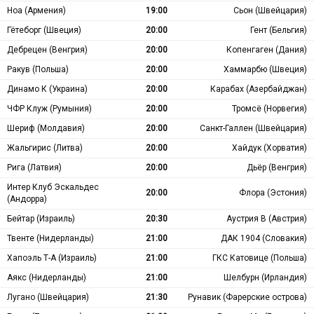
Ноа (Армения)
19:00
Сьон (Швейцария)
Гётеборг (Швеция)
20:00
Гент (Бельгия)
Дебрецен (Венгрия)
20:00
Копенгаген (Дания)
Ракув (Польша)
20:00
Хаммарбю (Швеция)
Динамо К (Украина)
20:00
Карабах (Азербайджан)
ЧФР Клуж (Румыния)
20:00
Тромсё (Норвегия)
Шериф (Молдавия)
20:00
Санкт-Галлен (Швейцария)
Жальгирис (Литва)
20:00
Хайдук (Хорватия)
Рига (Латвия)
20:00
Дьёр (Венгрия)
Интер Клуб Эскальдес
20:00
Флора (Эстония)
(Андорра)
Бейтар (Израиль)
20:30
Аустрия В (Австрия)
Твенте (Нидерланды)
21:00
ДАК 1904 (Словакия)
Хапоэль Т-А (Израиль)
21:00
ГКС Катовице (Польша)
Аякс (Нидерланды)
21:00
Шелбурн (Ирландия)
Лугано (Швейцария)
21:30
Рунавик (Фарерские острова)