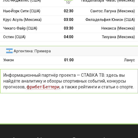
Лос-Анджелес (США)
Гвадалахара Чивас (Мексика)
10 ′
Нью-Йорк Сити (США)
02:30
Сантос Лагуна (Мексика)
Крус Асуль (Мексика)
03:00
Филадельфия Юнион (США)
Чикаго Файр (США)
03:30
Некакса (Мексика)
Остин (США)
04:00
Тихуана (Мексика)
Аргентина: Примера
Унион
01:00
Ланус
Информационный партнёр проекта — СТАВКА ТВ: здесь вы
найдёте аналитику и обзоры спортивных событий, конкурсы
прогнозов,
фрибет Беттери
, а также рейтинги и статьи о спорте.