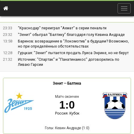
Togg
navig
23:33
"Краснодар" переиграл "Ахмат" в серии пенальти
23:32
"Зенит" обыграл "Балтику" благодаря голу Кевина Андраде
13:58
Баринов: возвращение в "Локомотив" в будущем? Возможно,
но при определённых обстоятельствах
12:28
Гурцкая: "Зенит" пытается продать Луиса Энрике, но не берут
21:32
Источник: "Спартак" и "Панатинаикос" договорились по
Ливаю Гарсии
Зенит
—
Балтика
Матч окончен
1
:
0
Россия: Кубок
Голы: Кевин Андраде (1:0)