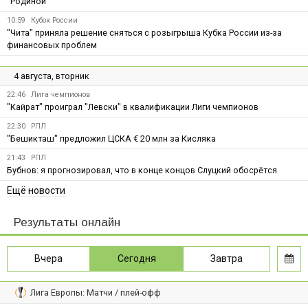
"Родиной"
10:59
Кубок России
"Чита" приняла решение сняться с розыгрыша Кубка России из-за
финансовых проблем
4 августа, вторник
22:46
Лига чемпионов
"Кайрат" проиграл "Левски" в квалификации Лиги чемпионов
22:30
РПЛ
"Бешикташ" предложил ЦСКА € 20 млн за Кисляка
21:43
РПЛ
Бубнов: я прогнозировал, что в конце концов Слуцкий обосрётся
Ещё новости
Результаты онлайн
Вчера
Сегодня
Завтра
Лига Европы: Матчи / плей-офф