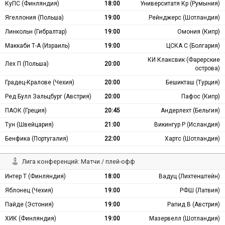
КуПС (Финляндия)
18:00
Университатя Кр (Румыния)
Ягеллония (Польша)
19:00
Рейнджерс (Шотландия)
Линкольн (Гибралтар)
19:00
Омония (Кипр)
Маккаби Т-А (Израиль)
19:00
ЦСКА С (Болгария)
КИ Клаксвик (Фарерские
Лех П (Польша)
20:00
острова)
Градец-Кралове (Чехия)
20:00
Бешикташ (Турция)
Ред Булл Зальцбург (Австрия)
20:00
Пафос (Кипр)
ПАОК (Греция)
20:45
Андерлехт (Бельгия)
Тун (Швейцария)
21:00
Викингур Р (Исландия)
Бенфика (Португалия)
22:00
Хартс (Шотландия)
Лига конференций: Матчи / плей-офф
Интер Т (Финляндия)
18:00
Вадуц (Лихтенштейн)
Яблонец (Чехия)
19:00
РФШ (Латвия)
Пайде (Эстония)
19:00
Рапид В (Австрия)
ХИК (Финляндия)
19:00
Мазервелл (Шотландия)