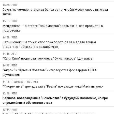
15:26
РПЛ
Саусь: на чемпионате мира болел за то, чтобы Месси снова выиграл
титул
15:13
РПЛ
Мещеряков — о старте "Локомотива": возможно, это просчёты в
подготовке
14:59
РПЛ
Латышонок: "Балтика" способна бороться за медали. Будем
стараться побеждать в каждой игре
14:45
АПЛ
"Халл Сити" подписал голкипера "Олимпиакоса" Цолакиса
14:32
РПЛ
"Акрон" и "Крылья Советов" интересуются форвардом ЦСКА
Шуманским
14:15
Примера — Ла-Лига
"Фиорентина" арендовала у "Реала" полузащитника Мастантуоно
13:58
РПЛ
Баринов: возвращение в "Локомотив" в будущем? Возможно, но при
определённых обстоятельствах
13:44
РПЛ