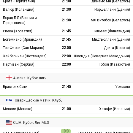
Брага (Португалия)
21:30
Динамо Мн (Беларусь)
Валюр (Исландия)
21:30
Норшелланн (Дания)
Борац Б-Л (Босния и
21:30
МЛ Витебск (Беларусь)
Герцеговина)
Риека (Хорватия)
21:45
Ильвес (Финляндия)
Богемианс (Ирландия)
21:45
Мидтьюлланн (Дания)
Тре Фиори (Сан-Марино)
22:00
Дрита (Косово)
Хайберниан (Шотландия)
22:00
Шкендия (Северная Македония)
Партизан (Сербия)
22:00
Тобол (Казахстан)
Англия: Кубок лиги
Бристоль Сити
21:45
Уолсолл
Товарищеские матчи: Клубы
Монако (Монако)
21:00
Хетафе (Испания)
США: Кубок Лиг MLS
0:0