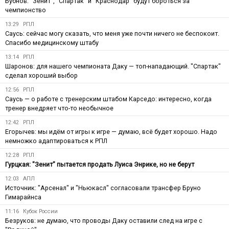
Бубнов: "Зенит", "Спартак" и "Краснодар" будут бороться за
чемпионство
13:29
РПЛ
Саусь: сейчас могу сказать, что меня уже почти ничего не беспокоит.
Спасибо медицинскому штабу
13:14
РПЛ
Шаронов: для нашего чемпионата Даку — топ-нападающий. "Спартак"
сделал хороший выбор
12:56
РПЛ
Саусь — о работе с тренерским штабом Карседо: интересно, когда
тренер внедряет что-то необычное
12:42
РПЛ
Егорычев: мы идём от игры к игре — думаю, всё будет хорошо. Надо
немножко адаптироваться к РПЛ
12:28
РПЛ
Гурцкая: "Зенит" пытается продать Луиса Энрике, но не берут
12:03
АПЛ
Источник: "Арсенал" и "Ньюкасл" согласовали трансфер Бруно
Гимарайнса
11:16
Кубок России
Безруков: не думаю, что проводы Даку оставили след на игре с