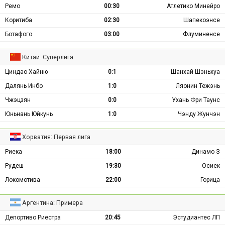
Ремо
00:30
Атлетико Минейро
Коритиба
02:30
Шапекоэнсе
Ботафого
03:00
Флуминенсе
Китай: Суперлига
Циндао Хайню
0:1
Шанхай Шэньхуа
Далянь Инбо
1:0
Ляонин Тежэнь
Чжэцзян
0:0
Ухань Фри Таунс
Юньнань Юйкунь
1:0
Чэнду Жунчэн
Хорватия: Первая лига
Риека
18:00
Динамо З
Рудеш
19:30
Осиек
Локомотива
22:00
Горица
Аргентина: Примера
Депортиво Риестра
20:45
Эстудиантес ЛП