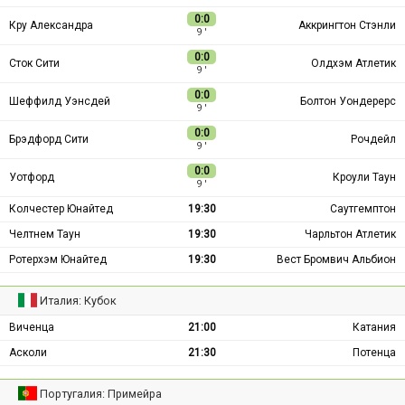
0:0
Кру Александра
Аккрингтон Стэнли
9 ′
0:0
Сток Сити
Олдхэм Атлетик
9 ′
0:0
Шеффилд Уэнсдей
Болтон Уондерерс
9 ′
0:0
Брэдфорд Сити
Рочдейл
9 ′
0:0
Уотфорд
Кроули Таун
9 ′
Колчестер Юнайтед
19:30
Саутгемптон
Челтнем Таун
19:30
Чарльтон Атлетик
Ротерхэм Юнайтед
19:30
Вест Бромвич Альбион
Италия: Кубок
Виченца
21:00
Катания
Асколи
21:30
Потенца
Португалия: Примейра