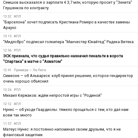
Семшов высказался о зарплате € 3,7 млн, которую просит у "Зенита"
Глушенков по контракту
13:32
АПЛ
"Барселона" хочет подписать Кристиана Ромеро в качестве замены
Араухо
13:15
АПЛ
"Мидлсбро" подписал голкипера "Манчестер Юнайтед" Радека Витека
12:56
РПЛ
ЭСК признала, что судья правильно назначил пенальти в ворота
"Спартака" в матче с "Ахматом"
12:41
Примера — Ла-Лига
Симеоне — об Альваресе: клуб принял решение, которое гендиректор
очень хорошо объяснил
12:26
РПЛ
Михаил Кержаков: ждём непростой игры с "Родиной"
12:12
АПЛ
Нунес — об уходе Гвардиолы: тяжело прощаться с тем, кто дал нам
всем так много
11:57
АПЛ
Матеус Нунес: я постоянно напоминал своим друзьям, что я не
фланговый защитник