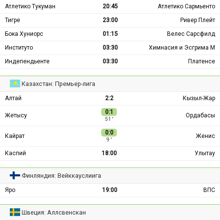
Атлетико Тукуман
20:45
Атлетико Сармьенто
Тигре
23:00
Ривер Плейт
Бока Хуниорс
01:15
Велес Сарсфилд
Институто
03:30
Химнасия и Эсгрима М
Индепендьенте
03:30
Платенсе
Казахстан: Премьер-лига
Алтай
2:2
Кызыл-Жар
0:1
Жетысу
Ордабасы
51 ′
0:0
Кайрат
Женис
9 ′
Каспий
18:00
Улытау
Финляндия: Вейккауслиига
Яро
19:00
ВПС
Швеция: Аллсвенскан