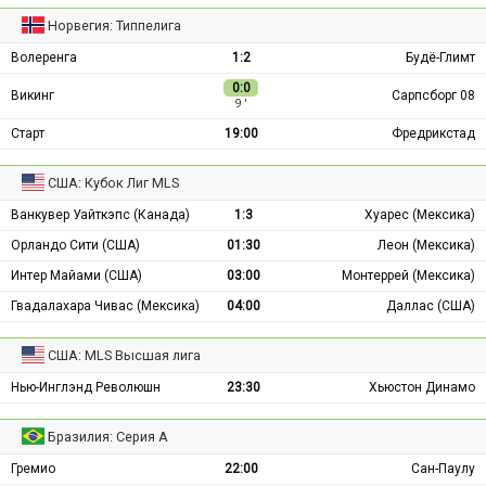
Норвегия: Типпелига
Волеренга
1:2
Будё-Глимт
0:0
Викинг
Сарпсборг 08
9 ′
Старт
19:00
Фредрикстад
США: Кубок Лиг MLS
Ванкувер Уайткэпс (Канада)
1:3
Хуарес (Мексика)
Орландо Сити (США)
01:30
Леон (Мексика)
Интер Майами (США)
03:00
Монтеррей (Мексика)
Гвадалахара Чивас (Мексика)
04:00
Даллас (США)
США: MLS Высшая лига
Нью-Инглэнд Революшн
23:30
Хьюстон Динамо
Бразилия: Серия А
Гремио
22:00
Сан-Паулу