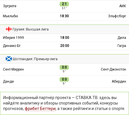
2:1
Эргрюте
АИК
51 ′
Мьельбю
18:30
Эльфсборг
Грузия: Высшая лига
Иберия 1999
18:00
Дила
Динамо Бт
20:00
Гагра
Шотландия: Премьер-лига
0:0
Сент-Миррен
Сент-Джонстон
9 ′
0:0
Данди
Абердин
9 ′
Информационный партнёр проекта — СТАВКА ТВ: здесь вы
найдёте аналитику и обзоры спортивных событий, конкурсы
прогнозов,
фрибет Беттери
, а также рейтинги и статьи о спорте.