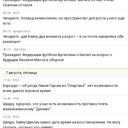
Скалони остался
09:38
АПЛ
Чичарито: Холанд великолепен, но пространство для роста у него ещё
есть
09:25
Бундеслига
Чичарито: дай Кейну два момента у ворот — и он почти наверняка оба
реализует
09:10
ЧМ-2026
Президент Федерации футбола Аргентины ответил на вопрос о
будущем Лионеля Месси в сборной
7 августа, пятница
17:03
РПЛ
Карседо — об уходе Ливая Гарсии из "Спартака": нет возможности
всем давать игровое время
16:49
РПЛ
Шварц: здорово, что у нас есть возможность противостоять
махачкалинскому "Динамо"
16:36
РПЛ
Шварц: Зайнутдинову нужно дать время на восстановление. Не могу
сказать, сколько это займёт