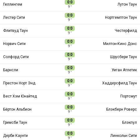
0:0
Гиллингем
Лутон Таун
9 ′
0:0
Лестер Сити
Нортгемптон Таун
9 ′
0:0
Флитвуд Таун
Честерфилд
9 ′
0:0
Норвич Сити
Милтон-Кинс Донс
9 ′
0:0
Солфорд Сити
Шрусбери Таун
9 ′
0:0
Барнсли
Уиган Атлетик
9 ′
0:0
Престон Норт Энд
Хаддерсфилд Таун
9 ′
0:0
Вест Хэм Юнайтед
Портсмут
9 ′
0:0
Бёртон Альбион
Блэкберн Роверс
9 ′
0:0
Гримсби Таун
Блэкпул
9 ′
0:0
Дерби Каунти
Линкольн Сити
9 ′