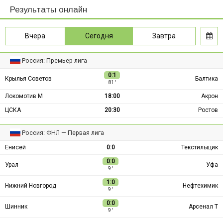
Результаты онлайн
Вчера
Сегодня
Завтра
Россия: Премьер-лига
0:1
Крылья Советов
Балтика
81 ′
Локомотив М
18:00
Акрон
ЦСКА
20:30
Ростов
Россия: ФНЛ — Первая лига
Енисей
0:0
Текстильщик
0:0
Урал
Уфа
9 ′
1:0
Нижний Новгород
Нефтехимик
9 ′
0:0
Шинник
Арсенал Т
9 ′