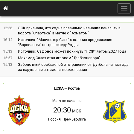
Togg
navig
12:56
ЭСК признала, что судья правильно назначил пенальти в
ворота "Спартака" в матче с "Ахматом"
16:14
Источник: "Манчестер Сити" отклонил предложение
"Барселоны" по трансферу Родри
15:13
Источник: Сафонов может покинуть "ПСЖ" летом 2027 года
15:57
Мохамед Салах стал игроком "Трабзонспора"
15:13
Заболотный сообщил об отстранении от футбола на полгода
за нарушение антидопинговых правил
ЦСКА
—
Ростов
Матч не начался
20:30
Россия: Премьер-лига