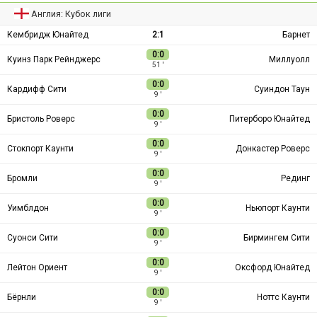
Англия: Кубок лиги
Кембридж Юнайтед
2:1
Барнет
0:0
Куинз Парк Рейнджерс
Миллуолл
51 ′
0:0
Кардифф Сити
Суиндон Таун
9 ′
0:0
Бристоль Роверс
Питерборо Юнайтед
9 ′
0:0
Стокпорт Каунти
Донкастер Роверс
9 ′
0:0
Бромли
Рединг
9 ′
0:0
Уимблдон
Ньюпорт Каунти
9 ′
0:0
Суонси Сити
Бирмингем Сити
9 ′
0:0
Лейтон Ориент
Оксфорд Юнайтед
9 ′
0:0
Бёрнли
Ноттс Каунти
9 ′