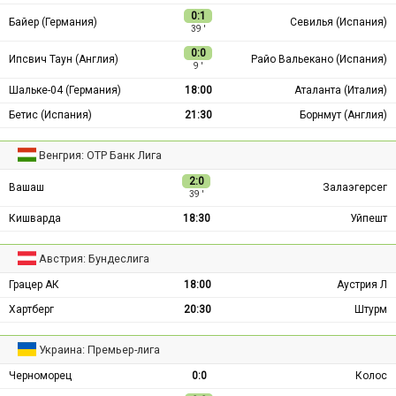
0:1
Байер (Германия)
Севилья (Испания)
39 ′
0:0
Ипсвич Таун (Англия)
Райо Вальекано (Испания)
9 ′
Шальке-04 (Германия)
18:00
Аталанта (Италия)
Бетис (Испания)
21:30
Борнмут (Англия)
Венгрия: ОТР Банк Лига
2:0
Вашаш
Залаэгерсег
39 ′
Кишварда
18:30
Уйпешт
Австрия: Бундеслига
Грацер АК
18:00
Аустрия Л
Хартберг
20:30
Штурм
Украина: Премьер-лига
Черноморец
0:0
Колос