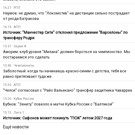
16:27
РПЛ
Наумов: не думаю, что "Локомотив" на дистанции сильно пострадает
от ухода Батракова
16:14
АПЛ
Источник: "Манчестер Сити" отклонил предложение "Барселоны" по
трансферу Родри
15:57
Серия А
Аморим: клуб уровня "Милана" должен бороться за чемпионство. Мы
постараемся это сделать
15:46
Чемпионаты
Заболотный: когда ты начинаешь красно-синим с детства, тебя все
равно притягивает туда же
15:35
АПЛ
"Челси" согласовал с "Райо Вальекано" трансфер защитника Чаварриа
15:26
Кубок России
Бубнов: "Зениту" повезло в матче Кубка России с "Балтикой"
15:13
Лига 1
Источник: Сафонов может покинуть "ПСЖ" летом 2027 года
Ещё новости