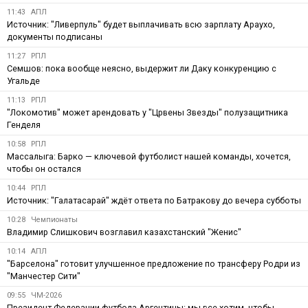
11:43
АПЛ
Источник: "Ливерпуль" будет выплачивать всю зарплату Араухо,
документы подписаны
11:27
РПЛ
Семшов: пока вообще неясно, выдержит ли Даку конкуренцию с
Угальде
11:13
РПЛ
"Локомотив" может арендовать у "Црвены Звезды" полузащитника
Генделя
10:58
РПЛ
Массалыга: Барко — ключевой футболист нашей команды, хочется,
чтобы он остался
10:44
РПЛ
Источник: "Галатасарай" ждёт ответа по Батракову до вечера субботы
10:28
Чемпионаты
Владимир Слишкович возглавил казахстанский "Женис"
10:14
АПЛ
"Барселона" готовит улучшенное предложение по трансферу Родри из
"Манчестер Сити"
09:55
ЧМ-2026
Президент Федерации футбола Аргентины: мы все хотим, чтобы