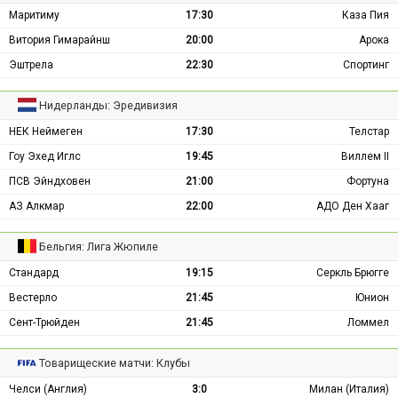
Маритиму
17:30
Каза Пия
Витория Гимарайнш
20:00
Арока
Эштрела
22:30
Спортинг
Нидерланды: Эредивизия
НЕК Неймеген
17:30
Телстар
Гоу Эхед Иглс
19:45
Виллем II
ПСВ Эйндховен
21:00
Фортуна
АЗ Алкмар
22:00
АДО Ден Хааг
Бельгия: Лига Жюпиле
Стандард
19:15
Серкль Брюгге
Вестерло
21:45
Юнион
Сент-Трюйден
21:45
Ломмел
Товарищеские матчи: Клубы
Челси (Англия)
3:0
Милан (Италия)