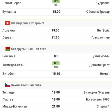
0:0
Левый Берег
Кудровка
81 ′
Буковина
18:00
Оболонь-Бровар
Швейцария: Суперлига
Лозанна
19:00
Янг Бойз
Серветт
21:30
Грассхоппер
Беларусь: Высшая лига
Белшина
0:0
Динамо Мн
0:0
Торпедо-БелАЗ
Динамо-Брест
пер.
Витебск
18:10
Неман
Чехия: Высшая лига
Теплице
18:00
Виктория Пльзень
Фастав
18:00
Богемианс 1905
Млада-Болеслав
21:00
Спарта П