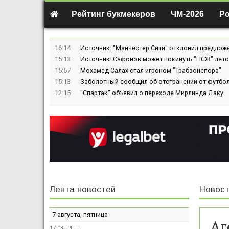
Рейтинг букмекеров
ЧМ-2026
Р
16:14
Источник: "Манчестер Сити" отклонил предлож
15:13
Источник: Сафонов может покинуть "ПСЖ" лето
15:57
Мохамед Салах стал игроком "Трабзонспора"
15:13
Заболотный сообщил об отстранении от футбол
12:15
"Спартак" объявил о переходе Мирлинда Даку
Лента новостей
Новост
7 августа, пятница
Аг
17:03
РПЛ