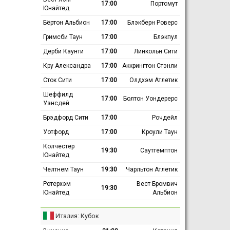
17:00
Портсмут
Юнайтед
Бёртон Альбион
17:00
Блэкберн Роверс
Гримсби Таун
17:00
Блэкпул
Дерби Каунти
17:00
Линкольн Сити
Кру Александра
17:00
Аккрингтон Стэнли
Сток Сити
17:00
Олдхэм Атлетик
Шеффилд
17:00
Болтон Уондерерс
Уэнсдей
Брэдфорд Сити
17:00
Рочдейл
Уотфорд
17:00
Кроули Таун
Колчестер
19:30
Саутгемптон
Юнайтед
Челтнем Таун
19:30
Чарльтон Атлетик
Ротерхэм
Вест Бромвич
19:30
Юнайтед
Альбион
Италия: Кубок