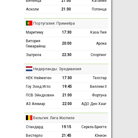
Виченца
21:00
Катания
Асколи
21:30
Потенца
Португалия: Примейра
Маритиму
17:30
Каза Пия
Витория
20:00
Арока
Гимарайнш
Эштрела
22:30
Спортинг
Нидерланды: Эредивизия
НЕК Неймеген
17:30
Телстар
Гоу Эхед Иглс
19:45
Виллем II
ПСВ Эйндховен
21:00
Фортуна
АЗ Алкмар
22:00
АДО Ден Хааг
Бельгия: Лига Жюпиле
Стандард
19:15
Серкль Брюгге
Вестерло
21:45
Юнион