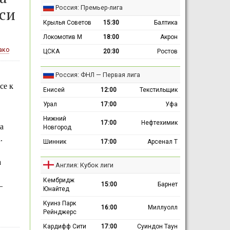
Россия: Премьер-лига
нси
Крылья Советов
15:30
Балтика
Локомотив М
18:00
Акрон
ако
ЦСКА
20:30
Ростов
Россия: ФНЛ — Первая лига
се к
Енисей
12:00
Текстильщик
Урал
17:00
Уфа
Нижний
17:00
Нефтехимик
а
Новгород
.
Шинник
17:00
Арсенал Т
а
Англия: Кубок лиги
Кембридж
15:00
Барнет
—
Юнайтед
Куинз Парк
16:00
Миллуолл
Рейнджерс
Кардифф Сити
17:00
Суиндон Таун