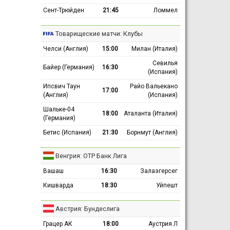
Сент-Трюйден
21:45
Ломмел
Товарищеские матчи: Клубы
Челси (Англия)
15:00
Милан (Италия)
Севилья
Байер (Германия)
16:30
(Испания)
Ипсвич Таун
Райо Вальекано
17:00
(Англия)
(Испания)
Шальке-04
18:00
Аталанта (Италия)
(Германия)
Бетис (Испания)
21:30
Борнмут (Англия)
Венгрия: ОТР Банк Лига
Вашаш
16:30
Залаэгерсег
Кишварда
18:30
Уйпешт
Австрия: Бундеслига
Грацер АК
18:00
Аустрия Л