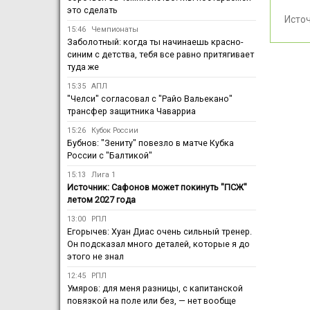
это сделать
Исто
15:46
Чемпионаты
Заболотный: когда ты начинаешь красно-
синим с детства, тебя все равно притягивает
туда же
15:35
АПЛ
"Челси" согласовал с "Райо Вальекано"
трансфер защитника Чаварриа
15:26
Кубок России
Бубнов: "Зениту" повезло в матче Кубка
России с "Балтикой"
15:13
Лига 1
Источник: Сафонов может покинуть "ПСЖ"
летом 2027 года
13:00
РПЛ
Егорычев: Хуан Диас очень сильный тренер.
Он подсказал много деталей, которые я до
этого не знал
12:45
РПЛ
Умяров: для меня разницы, с капитанской
повязкой на поле или без, — нет вообще