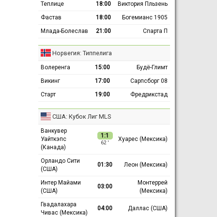
Теплице
18:00
Виктория Пльзень
Фастав
18:00
Богемианс 1905
Млада-Болеслав
21:00
Спарта П
Норвегия: Типпелига
Волеренга
15:00
Будё-Глимт
Викинг
17:00
Сарпсборг 08
Старт
19:00
Фредрикстад
США: Кубок Лиг MLS
Ванкувер
1:1
Уайткэпс
Хуарес (Мексика)
62 ′
(Канада)
Орландо Сити
01:30
Леон (Мексика)
(США)
Интер Майами
Монтеррей
03:00
(США)
(Мексика)
Гвадалахара
04:00
Даллас (США)
Чивас (Мексика)