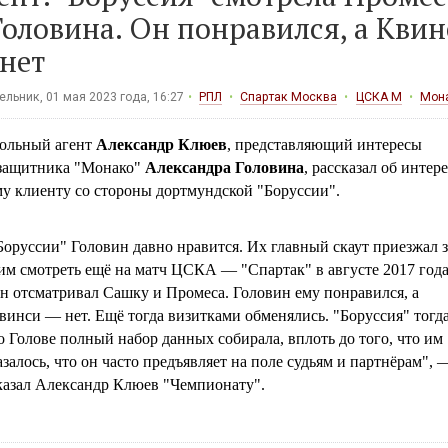
Головина. Он понравился, а Кви
нет
льник, 01 мая 2023 года, 16:27
РПЛ
Спартак Москва
ЦСКА М
Мон
ольный агент
Александр Клюев
, представляющий интересы
защитника "Монако"
Александра Головина
, рассказал об интере
му клиенту со стороны дортмундской "Боруссии".
Боруссии" Головин давно нравится. Их главный скаут приезжал з
им смотреть ещё на матч ЦСКА ― "Спартак" в августе 2017 года
н отсматривал Сашку и Промеса. Головин ему понравился, а
винси ― нет. Ещё тогда визитками обменялись. "Боруссия" тогд
о Голове полный набор данных собирала, вплоть до того, что им
азалось, что он часто предъявляет на поле судьям и партнёрам", 
казал Александр Клюев "Чемпионату".