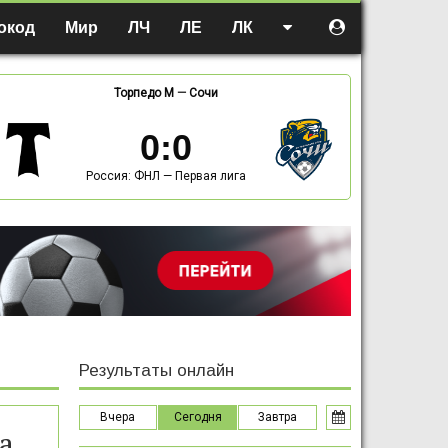
окод
Мир
ЛЧ
ЛЕ
ЛК
Торпедо М
—
Сочи
0
:
0
Россия: ФНЛ — Первая лига
Результаты онлайн
Вчера
Сегодня
Завтра
а