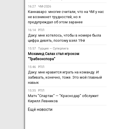
16:27
ЧМ-2026
Каннаваро: многие считали, что на ЧМ у нас
не возникнет трудностей, но я
предупреждал об этом заранее
16:14
РПЛ
Даку: мне хотелось, чтобы в номере была
цифра девять, поэтому взял 19-й
15:57
Турция — Суперлига
Мохамед Салах стал игроком
"Трабзонспора"
15:46
РПЛ
Даку: мне нравится играть на команду. И
забивать, конечно, тоже. Это мой главный
навык
15:35
РПЛ
Матч "Спартак" — "Краснодар" обслужит
Кирилл Левников
Ещё новости