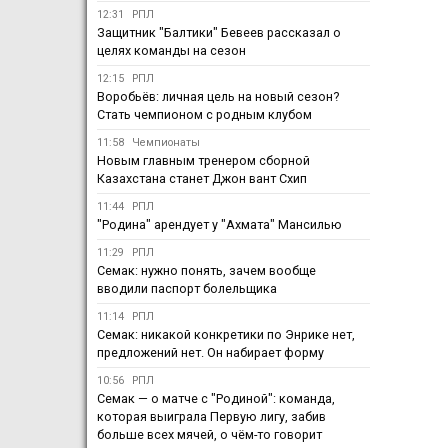
12:31
РПЛ
Защитник "Балтики" Бевеев рассказал о
целях команды на сезон
12:15
РПЛ
Воробьёв: личная цель на новый сезон?
Стать чемпионом с родным клубом
11:58
Чемпионаты
Новым главным тренером сборной
Казахстана станет Джон вант Схип
11:44
РПЛ
"Родина" арендует у "Ахмата" Мансилью
11:29
РПЛ
Семак: нужно понять, зачем вообще
вводили паспорт болельщика
11:14
РПЛ
Семак: никакой конкретики по Энрике нет,
предложений нет. Он набирает форму
10:56
РПЛ
Семак — о матче с "Родиной": команда,
которая выиграла Первую лигу, забив
больше всех мячей, о чём-то говорит