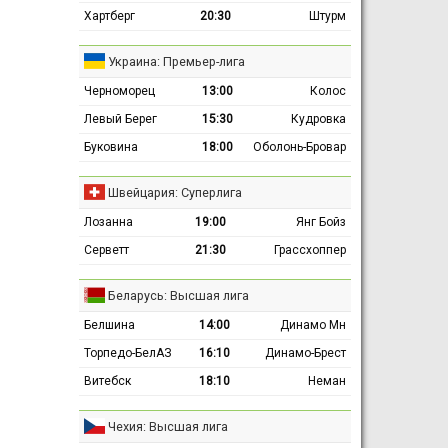
Хартберг
20:30
Штурм
Украина: Премьер-лига
Черноморец
13:00
Колос
Левый Берег
15:30
Кудровка
Буковина
18:00
Оболонь-Бровар
Швейцария: Суперлига
Лозанна
19:00
Янг Бойз
Серветт
21:30
Грассхоппер
Беларусь: Высшая лига
Белшина
14:00
Динамо Мн
Торпедо-БелАЗ
16:10
Динамо-Брест
Витебск
18:10
Неман
Чехия: Высшая лига