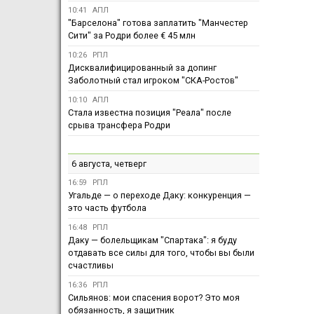
10:41
АПЛ
"Барселона" готова заплатить "Манчестер
Сити" за Родри более € 45 млн
10:26
РПЛ
Дисквалифицированный за допинг
Заболотный стал игроком "СКА-Ростов"
10:10
АПЛ
Стала известна позиция "Реала" после
срыва трансфера Родри
6 августа, четверг
16:59
РПЛ
Угальде — о переходе Даку: конкуренция —
это часть футбола
16:48
РПЛ
Даку — болельщикам "Спартака": я буду
отдавать все силы для того, чтобы вы были
счастливы
16:36
РПЛ
Сильянов: мои спасения ворот? Это моя
обязанность, я защитник