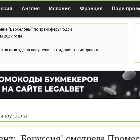
оссия
Англия
Испания
Франция
Пари пром
ение "Барселоны" по трансферу Родри
м 2027 года
а на полгода за нарушение антидопинговых правил
и футбола
ент: "Боруссия" смотрела Промес