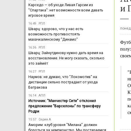
и 
Карседо — об уходе Ливая Гарсии из
"Спартака": нет возможности всем давать
― 
игровое время
16:49
РПЛ
понеде
Шварц: здорово, что у нас есть
возможность противостоять
махачкалинскому "Динамо"
Футб
16:36
РПЛ
полу
Шварц: Зайнутдинову нужно дать время на
свое
восстановление. Не могу сказать, сколько
это займёт
16:27
РПЛ
"
Наумов: не думаю, что "Локомотив" на
н
дистанции сильно пострадает от ухода
О
Батракова
К
16:14
АПЛ
п
Источник: "Манчестер Сити" отклонил
к
предложение "Барселоны" по трансферу
Родри
с
15:57
Серия А
Аморим: клуб уровня "Милана" должен
бороться за чемпионство. Мы постараемся