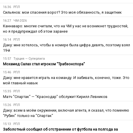
16:36
РПЛ
Сильянов: мои спасения ворот? Это моя обязанность, я защитник
16:27
ЧМ-2026
Каннаваро: многие считали, что на ЧМ у нас не возникнет трудностей,
но я предупреждал об этом заранее
16:14
РПЛ
Даку: мне хотелось, чтобы в номере была цифра девять, поэтому взял
19-й
15:57
Турция — Суперлига
Мохамед Салах стал игроком "Трабзонспора"
15:46
РПЛ
Даку: мне нравится играть на команду. И забивать, конечно, тоже. Это
мой главный навык
15:35
РПЛ
Матч "Спартак" — "Краснодар" обслужит Кирилл Левников
15:26
РПЛ
Даку: всем в моём окружении, включая агента, я сказал, что поменяю
"Рубин" только на "Спартак"
15:13
РПЛ
Заболотный сообщил об отстранении от футбола на полгода за