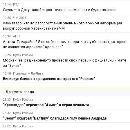
11:14
РПЛ
Саусь — о Даку: такой игрок точно не помешает и будет полезен
10:55
ЧМ-2026
Каннаваро: кто-то распространил очень много ложной информации
вокруг сборной Узбекистана на ЧМ
10:39
АПЛ
Артета: Гимарайнс? Я не собираюсь говорить о футболистах, которые
не являются игроками "Арсенала"
10:25
Кубок России
Москвичёв: рад наконец-то провести свой первый официальный матч
за "Зенит"
10:10
Примера — Ла-Лига
Винисиус близок к продлению контракта с "Реалом"
5 августа, среда
23:33
Кубок России
"Краснодар" переиграл "Ахмат" в серии пенальти
23:32
Кубок России
"Зенит" обыграл "Балтику" благодаря голу Кевина Андраде
22:02
Кубок России