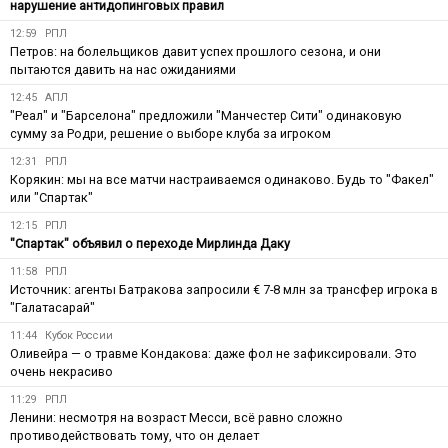
нарушение антидопинговых правил
12:59
РПЛ
Петров: на болельщиков давит успех прошлого сезона, и они
пытаются давить на нас ожиданиями
12:45
АПЛ
"Реал" и "Барселона" предложили "Манчестер Сити" одинаковую
сумму за Родри, решение о выборе клуба за игроком
12:31
РПЛ
Корякин: мы на все матчи настраиваемся одинаково. Будь то "Факел"
или "Спартак"
12:15
РПЛ
"Спартак" объявил о переходе Мирлинда Даку
11:58
РПЛ
Источник: агенты Батракова запросили € 7-8 млн за трансфер игрока в
"Галатасарай"
11:44
Кубок России
Оливейра — о травме Кондакова: даже фол не зафиксировали. Это
очень некрасиво
11:29
РПЛ
Ленини: несмотря на возраст Месси, всё равно сложно
противодействовать тому, что он делает