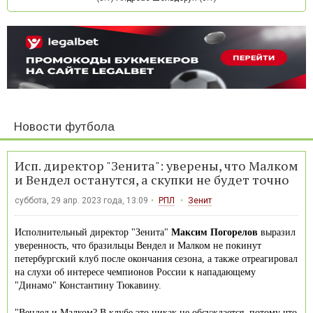
Новости футбола
Исп. директор "Зенита": уверены, что Малком
и Вендел останутся, а скупки не будет точно
суббота, 29 апр. 2023 года, 13:09
РПЛ
Зенит
Исполнительный директор "Зенита"
Максим Погорелов
выразил
уверенность, что бразильцы Вендел и Малком не покинут
петербургский клуб после окончания сезона, а также отреагировал
на слухи об интересе чемпионов России к нападающему
"Динамо" Константину Тюкавину.
"Вендел и Малком? В клубе это никак не обсуждается, потому что