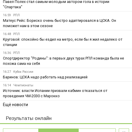
Павел Полех стал самым молодым автором гола в истории
"Спартака"
16:59
РПЛ
Матеус Рейс: Бориско очень быстро адаптировался в ЦСКА. Он
поможет нам в этом сезоне
16:48
РПЛ
Круговой: спокойно бы ездил на метро, если бы я жил недалеко от
станции
16:36
РПЛ
Спортдиректор "Родины": в первых двух турах РПЛ команда была не
похожа сама на себя
16:27
Кубок России
Баринов: ЦСКА надо работать над реализацией
16:14
Чемпионаты
Источник: власти Испании призвали кабмин отказаться от
проведения ЧМ-2030 с Марокко
Ещё новости
Результаты онлайн