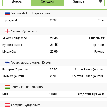
Вчера
Сегодня
Завтра
Россия: ФНЛ — Первая лига
Торпедо М
20:00
Сочи
Англия: Кубок лиги
Уиком Уондерерс
21:45
Стивенидж
Вулверхэмптон
21:45
Порт Вейл
Мидлсбро
22:00
Рексем
Товарищеские матчи: Клубы
Бавария (Германия)
15:00
Астон Вилла (Англия)
Фулхэм (Англия)
20:00
Кристал Пэлас (Англия)
Венгрия: ОТР Банк Лига
МТК
18:30
Академия Пушкаша
Австрия: Бундеслига