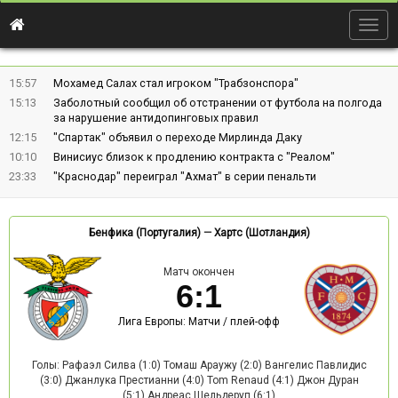
Togg
navig
15:57
Мохамед Салах стал игроком "Трабзонспора"
15:13
Заболотный сообщил об отстранении от футбола на полгода
за нарушение антидопинговых правил
12:15
"Спартак" объявил о переходе Мирлинда Даку
10:10
Винисиус близок к продлению контракта с "Реалом"
23:33
"Краснодар" переиграл "Ахмат" в серии пенальти
Бенфика (Португалия)
—
Хартс (Шотландия)
Матч окончен
6
:
1
Лига Европы: Матчи / плей-офф
Голы: Рафаэл Силва (1:0) Томаш Араужу (2:0) Вангелис Павлидис
(3:0) Джанлука Престианни (4:0) Tom Renaud (4:1) Джон Дуран
(5:1) Андреас Шельдеруп (6:1)