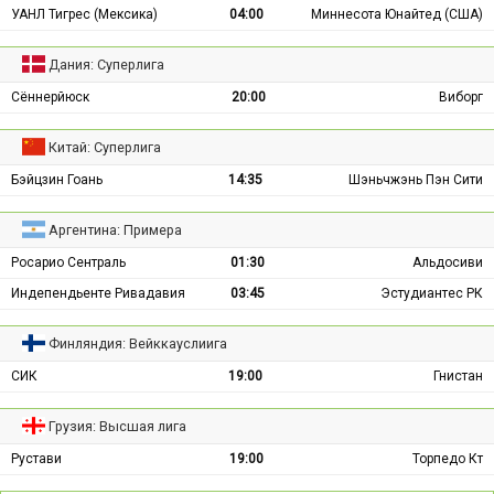
УАНЛ Тигрес (Мексика)
04:00
Миннесота Юнайтед (США)
Дания: Суперлига
Сённерйюск
20:00
Виборг
Китай: Суперлига
Бэйцзин Гоань
14:35
Шэньчжэнь Пэн Сити
Аргентина: Примера
Росарио Сентраль
01:30
Альдосиви
Индепендьенте Ривадавия
03:45
Эстудиантес РК
Финляндия: Вейккауслиига
СИК
19:00
Гнистан
Грузия: Высшая лига
Рустави
19:00
Торпедо Кт