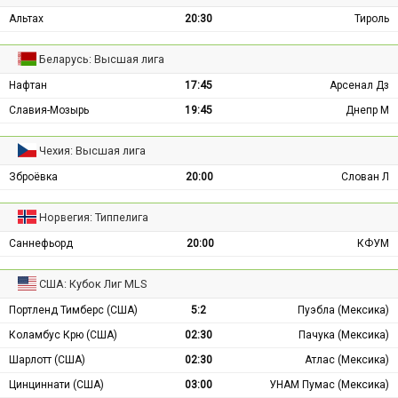
Альтах
20:30
Тироль
Беларусь: Высшая лига
Нафтан
17:45
Арсенал Дз
Славия-Мозырь
19:45
Днепр М
Чехия: Высшая лига
Зброёвка
20:00
Слован Л
Норвегия: Типпелига
Саннефьорд
20:00
КФУМ
США: Кубок Лиг MLS
Портленд Тимберс (США)
5:2
Пуэбла (Мексика)
Коламбус Крю (США)
02:30
Пачука (Мексика)
Шарлотт (США)
02:30
Атлас (Мексика)
Цинциннати (США)
03:00
УНАМ Пумас (Мексика)