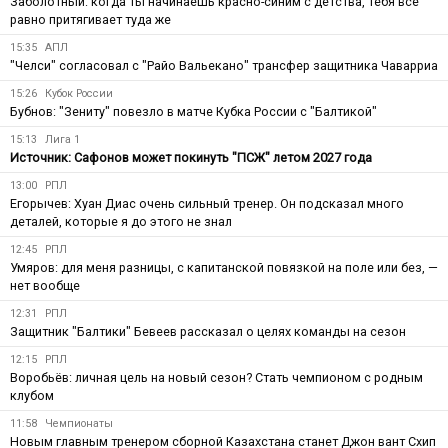
Заболотный: когда ты начинаешь красно-синим с детства, тебя все
равно притягивает туда же
15:35
АПЛ
"Челси" согласовал с "Райо Вальекано" трансфер защитника Чаварриа
15:26
Кубок России
Бубнов: "Зениту" повезло в матче Кубка России с "Балтикой"
15:13
Лига 1
Источник: Сафонов может покинуть "ПСЖ" летом 2027 года
13:00
РПЛ
Егорычев: Хуан Диас очень сильный тренер. Он подсказал много
деталей, которые я до этого не знал
12:45
РПЛ
Умяров: для меня разницы, с капитанской повязкой на поле или без, —
нет вообще
12:31
РПЛ
Защитник "Балтики" Бевеев рассказал о целях команды на сезон
12:15
РПЛ
Воробьёв: личная цель на новый сезон? Стать чемпионом с родным
клубом
11:58
Чемпионаты
Новым главным тренером сборной Казахстана станет Джон вант Схип