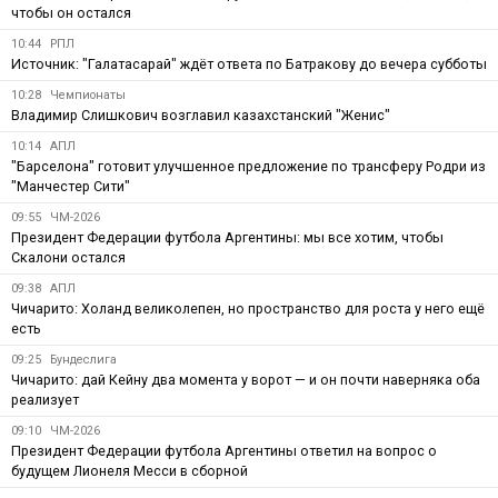
чтобы он остался
10:44
РПЛ
Источник: "Галатасарай" ждёт ответа по Батракову до вечера субботы
10:28
Чемпионаты
Владимир Слишкович возглавил казахстанский "Женис"
10:14
АПЛ
"Барселона" готовит улучшенное предложение по трансферу Родри из
"Манчестер Сити"
09:55
ЧМ-2026
Президент Федерации футбола Аргентины: мы все хотим, чтобы
Скалони остался
09:38
АПЛ
Чичарито: Холанд великолепен, но пространство для роста у него ещё
есть
09:25
Бундеслига
Чичарито: дай Кейну два момента у ворот — и он почти наверняка оба
реализует
09:10
ЧМ-2026
Президент Федерации футбола Аргентины ответил на вопрос о
будущем Лионеля Месси в сборной