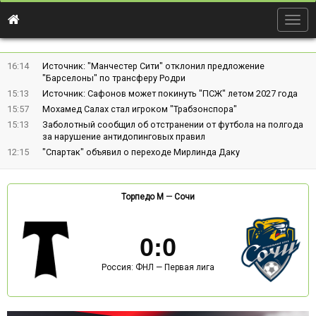
Togg
navig
16:14
Источник: "Манчестер Сити" отклонил предложение
"Барселоны" по трансферу Родри
15:13
Источник: Сафонов может покинуть "ПСЖ" летом 2027 года
15:57
Мохамед Салах стал игроком "Трабзонспора"
15:13
Заболотный сообщил об отстранении от футбола на полгода
за нарушение антидопинговых правил
12:15
"Спартак" объявил о переходе Мирлинда Даку
Торпедо М
—
Сочи
0
:
0
Россия: ФНЛ — Первая лига