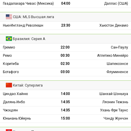
Гвадалахара Чивас (Мексика)
04:00
Даллас (США)
США: MLS Высшая лига
Нью-Инглэнд Революшн
23:30
Хьюстон Динамо
Бразилия: Серия А
Гремио
22:00
Сан-Паулу
Ремо
00:30
Атлетико Минейро
Коритиба
02:30
Шапекоэнсе
Ботафого
03:00
Флуминенсе
Китай: Суперлига
Циндао Хайню
14:00
Шанхай Шэньхуа
Далянь Инбо
14:35
Ляонин Тежэнь
Чжэцзян
14:35
Ухань Фри Таунс
Юньнань Юйкунь
15:00
Чэнду Жунчэн