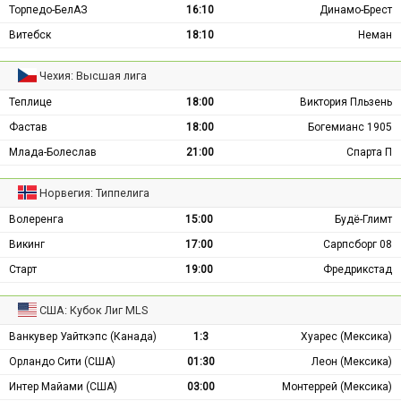
Торпедо-БелАЗ
16:10
Динамо-Брест
Витебск
18:10
Неман
Чехия: Высшая лига
Теплице
18:00
Виктория Пльзень
Фастав
18:00
Богемианс 1905
Млада-Болеслав
21:00
Спарта П
Норвегия: Типпелига
Волеренга
15:00
Будё-Глимт
Викинг
17:00
Сарпсборг 08
Старт
19:00
Фредрикстад
США: Кубок Лиг MLS
Ванкувер Уайткэпс (Канада)
1:3
Хуарес (Мексика)
Орландо Сити (США)
01:30
Леон (Мексика)
Интер Майами (США)
03:00
Монтеррей (Мексика)