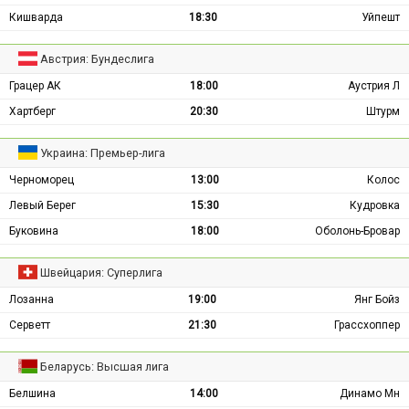
Кишварда
18:30
Уйпешт
Австрия: Бундеслига
Грацер АК
18:00
Аустрия Л
Хартберг
20:30
Штурм
Украина: Премьер-лига
Черноморец
13:00
Колос
Левый Берег
15:30
Кудровка
Буковина
18:00
Оболонь-Бровар
Швейцария: Суперлига
Лозанна
19:00
Янг Бойз
Серветт
21:30
Грассхоппер
Беларусь: Высшая лига
Белшина
14:00
Динамо Мн