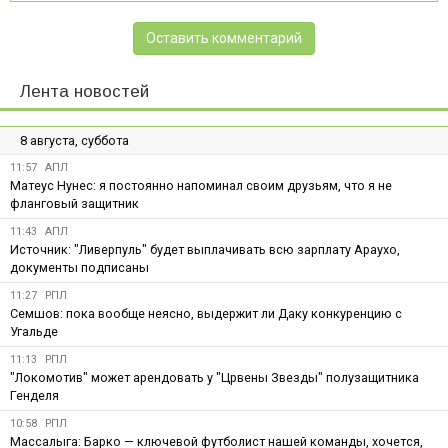
Оставить комментарий
Лента новостей
8 августа, суббота
11:57
АПЛ
Матеус Нунес: я постоянно напоминал своим друзьям, что я не
фланговый защитник
11:43
АПЛ
Источник: "Ливерпуль" будет выплачивать всю зарплату Араухо,
документы подписаны
11:27
РПЛ
Семшов: пока вообще неясно, выдержит ли Даку конкуренцию с
Угальде
11:13
РПЛ
"Локомотив" может арендовать у "Црвены Звезды" полузащитника
Генделя
10:58
РПЛ
Массалыга: Барко — ключевой футболист нашей команды, хочется,