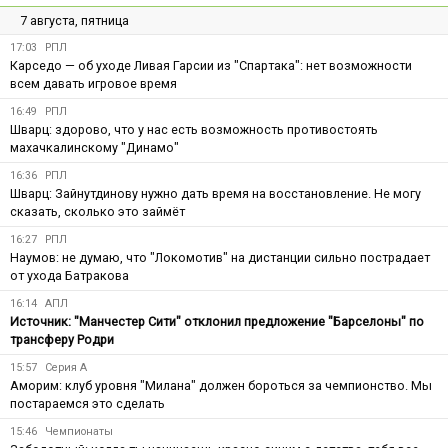
7 августа, пятница
17:03
РПЛ
Карседо — об уходе Ливая Гарсии из "Спартака": нет возможности
всем давать игровое время
16:49
РПЛ
Шварц: здорово, что у нас есть возможность противостоять
махачкалинскому "Динамо"
16:36
РПЛ
Шварц: Зайнутдинову нужно дать время на восстановление. Не могу
сказать, сколько это займёт
16:27
РПЛ
Наумов: не думаю, что "Локомотив" на дистанции сильно пострадает
от ухода Батракова
16:14
АПЛ
Источник: "Манчестер Сити" отклонил предложение "Барселоны" по
трансферу Родри
15:57
Серия А
Аморим: клуб уровня "Милана" должен бороться за чемпионство. Мы
постараемся это сделать
15:46
Чемпионаты