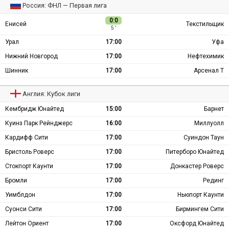
Россия: ФНЛ — Первая лига
0:0
Енисей
Текстильщик
5 ′
Урал
17:00
Уфа
Нижний Новгород
17:00
Нефтехимик
Шинник
17:00
Арсенал Т
Англия: Кубок лиги
Кембридж Юнайтед
15:00
Барнет
Куинз Парк Рейнджерс
16:00
Миллуолл
Кардифф Сити
17:00
Суиндон Таун
Бристоль Роверс
17:00
Питерборо Юнайтед
Стокпорт Каунти
17:00
Донкастер Роверс
Бромли
17:00
Рединг
Уимблдон
17:00
Ньюпорт Каунти
Суонси Сити
17:00
Бирмингем Сити
Лейтон Ориент
17:00
Оксфорд Юнайтед