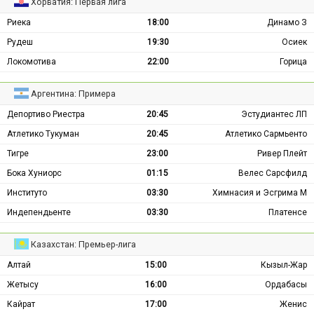
Хорватия: Первая лига
Риека
18:00
Динамо З
Рудеш
19:30
Осиек
Локомотива
22:00
Горица
Аргентина: Примера
Депортиво Риестра
20:45
Эстудиантес ЛП
Атлетико Тукуман
20:45
Атлетико Сармьенто
Тигре
23:00
Ривер Плейт
Бока Хуниорс
01:15
Велес Сарсфилд
Институто
03:30
Химнасия и Эсгрима М
Индепендьенте
03:30
Платенсе
Казахстан: Премьер-лига
Алтай
15:00
Кызыл-Жар
Жетысу
16:00
Ордабасы
Кайрат
17:00
Женис