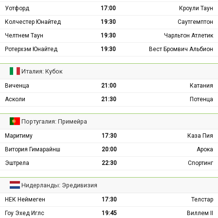
Уотфорд
17:00
Кроули Таун
Колчестер Юнайтед
19:30
Саутгемптон
Челтнем Таун
19:30
Чарльтон Атлетик
Ротерхэм Юнайтед
19:30
Вест Бромвич Альбион
Италия: Кубок
Виченца
21:00
Катания
Асколи
21:30
Потенца
Португалия: Примейра
Маритиму
17:30
Каза Пия
Витория Гимарайнш
20:00
Арока
Эштрела
22:30
Спортинг
Нидерланды: Эредивизия
НЕК Неймеген
17:30
Телстар
Гоу Эхед Иглс
19:45
Виллем II