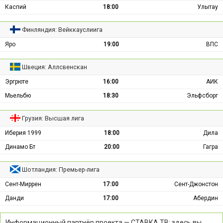
Каспий
18:00
Улытау
Финляндия: Вейккауслиига
Яро
19:00
ВПС
Швеция: Аллсвенскан
Эргрюте
16:00
АИК
Мьельбю
18:30
Эльфсборг
Грузия: Высшая лига
Иберия 1999
18:00
Дила
Динамо Бт
20:00
Гагра
Шотландия: Премьер-лига
Сент-Миррен
17:00
Сент-Джонстон
Данди
17:00
Абердин
Информационный партнёр проекта — СТАВКА ТВ: здесь вы