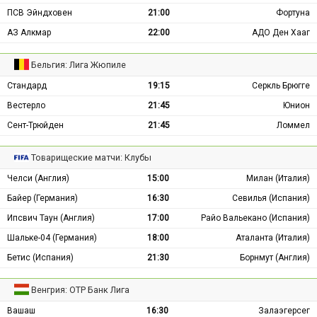
ПСВ Эйндховен
21:00
Фортуна
АЗ Алкмар
22:00
АДО Ден Хааг
Бельгия: Лига Жюпиле
Стандард
19:15
Серкль Брюгге
Вестерло
21:45
Юнион
Сент-Трюйден
21:45
Ломмел
Товарищеские матчи: Клубы
Челси (Англия)
15:00
Милан (Италия)
Байер (Германия)
16:30
Севилья (Испания)
Ипсвич Таун (Англия)
17:00
Райо Вальекано (Испания)
Шальке-04 (Германия)
18:00
Аталанта (Италия)
Бетис (Испания)
21:30
Борнмут (Англия)
Венгрия: ОТР Банк Лига
Вашаш
16:30
Залаэгерсег