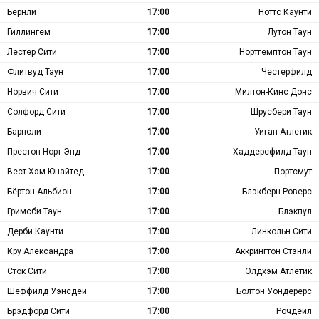
Бёрнли
17:00
Ноттс Каунти
Гиллингем
17:00
Лутон Таун
Лестер Сити
17:00
Нортгемптон Таун
Флитвуд Таун
17:00
Честерфилд
Норвич Сити
17:00
Милтон-Кинс Донс
Солфорд Сити
17:00
Шрусбери Таун
Барнсли
17:00
Уиган Атлетик
Престон Норт Энд
17:00
Хаддерсфилд Таун
Вест Хэм Юнайтед
17:00
Портсмут
Бёртон Альбион
17:00
Блэкберн Роверс
Гримсби Таун
17:00
Блэкпул
Дерби Каунти
17:00
Линкольн Сити
Кру Александра
17:00
Аккрингтон Стэнли
Сток Сити
17:00
Олдхэм Атлетик
Шеффилд Уэнсдей
17:00
Болтон Уондерерс
Брэдфорд Сити
17:00
Рочдейл