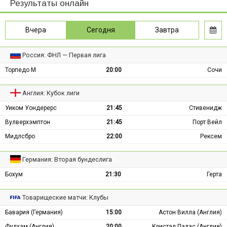
Результаты онлайн
Вчера
Сегодня
Завтра
Россия: ФНЛ — Первая лига
Торпедо М
20:00
Сочи
Англия: Кубок лиги
Уиком Уондерерс
21:45
Стивенидж
Вулверхэмптон
21:45
Порт Вейл
Мидлсбро
22:00
Рексем
Германия: Вторая бундеслига
Бохум
21:30
Герта
Товарищеские матчи: Клубы
Бавария (Германия)
15:00
Астон Вилла (Англия)
Фулхэм (Англия)
20:00
Кристал Пэлас (Англия)