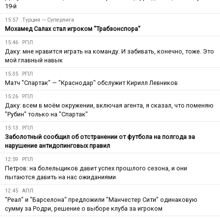
19-й
15:57
Турция — Суперлига
Мохамед Салах стал игроком "Трабзонспора"
15:46
РПЛ
Даку: мне нравится играть на команду. И забивать, конечно, тоже. Это
мой главный навык
15:35
РПЛ
Матч "Спартак" — "Краснодар" обслужит Кирилл Левников
15:26
РПЛ
Даку: всем в моём окружении, включая агента, я сказал, что поменяю
"Рубин" только на "Спартак"
15:13
РПЛ
Заболотный сообщил об отстранении от футбола на полгода за
нарушение антидопинговых правил
12:59
РПЛ
Петров: на болельщиков давит успех прошлого сезона, и они
пытаются давить на нас ожиданиями
12:45
АПЛ
"Реал" и "Барселона" предложили "Манчестер Сити" одинаковую
сумму за Родри, решение о выборе клуба за игроком