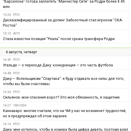
"Барселона" готова заплатить "Манчестер Сити" за Родри более € 45
млн
10:26
РПЛ
Дисквалифицированный за допинг Заболотный стал игроком "СКА-
Ростов"
10:10
АПЛ
Стала известна позиция "Реала" после срыва трансфера Родри
6 августа, четверг
16:59
РПЛ
Угальде — о переходе Даку: конкуренция — это часть футбола
16:48
РПЛ
Даку — болельщикам "Спартака": я буду отдавать все силы для того,
чтобы вы были счастливы
16:36
РПЛ
Сильянов: мои спасения ворот? Это моя обязанность, я защитник
16:27
ЧМ-2026
Каннаваро: многие считали, что на ЧМ у нас не возникнет трудностей,
но я предупреждал об этом заранее
16:14
РПЛ
Даку: мне хотелось, чтобы в номере была цифра девять, поэтому взял