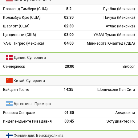
Портленд Тимберс (США)
5:2
Пуэбла (Мексика)
Коламбус Крю (США)
02:30
Пачука (Мексика)
Шарлотт (США)
02:30
Атлас (Мексика)
Цинциннати (США)
03:00
УНАМ Пумас (Мексика)
УАНЛ Тигрес (Мексика)
04:00
Миннесота Юнайтед (США)
Дания: Суперлига
Сённерйюск
20:00
Виборг
Китай: Суперлига
Бэйцзин Гоань
14:35
Шэньчжэнь Пэн Сити
Аргентина: Примера
Росарио Сентраль
01:30
Альдосиви
Индепендьенте Ривадавия
03:45
Эстудиантес РК
Финляндия: Вейккауслиига