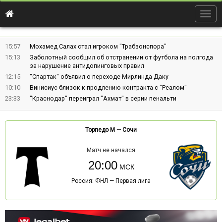
Togg
navig
15:57
Мохамед Салах стал игроком "Трабзонспора"
15:13
Заболотный сообщил об отстранении от футбола на полгода
за нарушение антидопинговых правил
12:15
"Спартак" объявил о переходе Мирлинда Даку
10:10
Винисиус близок к продлению контракта с "Реалом"
23:33
"Краснодар" переиграл "Ахмат" в серии пенальти
Торпедо М
—
Сочи
Матч не начался
20:00
Россия: ФНЛ — Первая лига