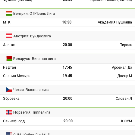
Венгрия: ОТР Банк Лига
МТК
18:30
Академия Пушкаша
Австрия: Бундеслига
Альтах
20:30
Тироль
Беларусь: Высшая лига
Нафтан
17:45
Арсенал Дз
Славия-Мозырь
19:45
Днепр М
Чехия: Высшая лига
Зброёвка
20:00
Слован Л
Норвегия: Типпелига
Саннефьорд
20:00
КФУМ
США: Кубок Лиг MLS