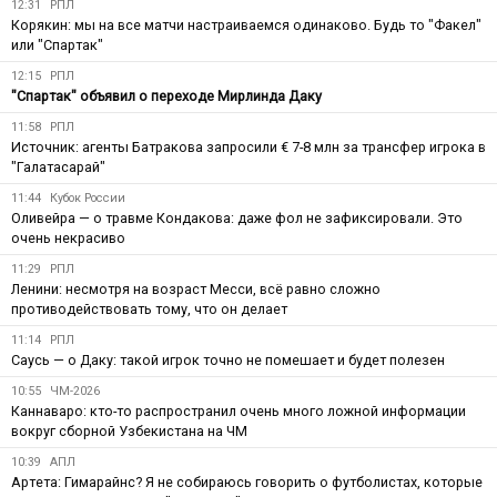
12:31
РПЛ
Корякин: мы на все матчи настраиваемся одинаково. Будь то "Факел"
или "Спартак"
12:15
РПЛ
"Спартак" объявил о переходе Мирлинда Даку
11:58
РПЛ
Источник: агенты Батракова запросили € 7-8 млн за трансфер игрока в
"Галатасарай"
11:44
Кубок России
Оливейра — о травме Кондакова: даже фол не зафиксировали. Это
очень некрасиво
11:29
РПЛ
Ленини: несмотря на возраст Месси, всё равно сложно
противодействовать тому, что он делает
11:14
РПЛ
Саусь — о Даку: такой игрок точно не помешает и будет полезен
10:55
ЧМ-2026
Каннаваро: кто-то распространил очень много ложной информации
вокруг сборной Узбекистана на ЧМ
10:39
АПЛ
Артета: Гимарайнс? Я не собираюсь говорить о футболистах, которые