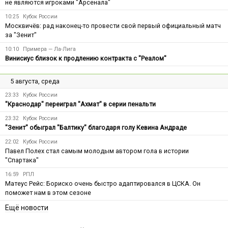
не являются игроками "Арсенала"
10:25
Кубок России
Москвичёв: рад наконец-то провести свой первый официальный матч
за "Зенит"
10:10
Примера — Ла-Лига
Винисиус близок к продлению контракта с "Реалом"
5 августа, среда
23:33
Кубок России
"Краснодар" переиграл "Ахмат" в серии пенальти
23:32
Кубок России
"Зенит" обыграл "Балтику" благодаря голу Кевина Андраде
22:02
Кубок России
Павел Полех стал самым молодым автором гола в истории
"Спартака"
16:59
РПЛ
Матеус Рейс: Бориско очень быстро адаптировался в ЦСКА. Он
поможет нам в этом сезоне
Ещё новости