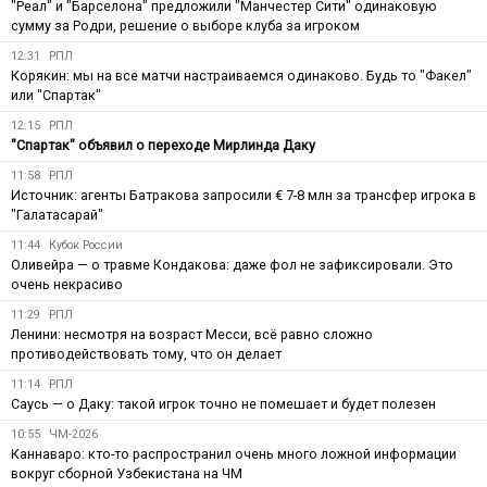
"Реал" и "Барселона" предложили "Манчестер Сити" одинаковую
сумму за Родри, решение о выборе клуба за игроком
12:31
РПЛ
Корякин: мы на все матчи настраиваемся одинаково. Будь то "Факел"
или "Спартак"
12:15
РПЛ
"Спартак" объявил о переходе Мирлинда Даку
11:58
РПЛ
Источник: агенты Батракова запросили € 7-8 млн за трансфер игрока в
"Галатасарай"
11:44
Кубок России
Оливейра — о травме Кондакова: даже фол не зафиксировали. Это
очень некрасиво
11:29
РПЛ
Ленини: несмотря на возраст Месси, всё равно сложно
противодействовать тому, что он делает
11:14
РПЛ
Саусь — о Даку: такой игрок точно не помешает и будет полезен
10:55
ЧМ-2026
Каннаваро: кто-то распространил очень много ложной информации
вокруг сборной Узбекистана на ЧМ