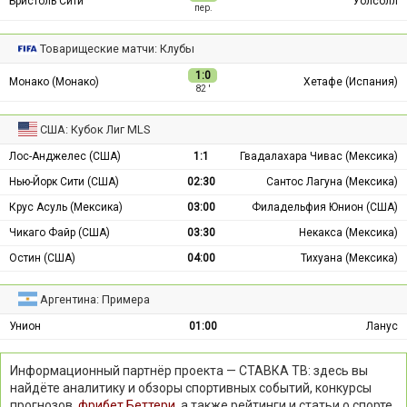
Бристоль Сити
Уолсолл
пер.
Товарищеские матчи: Клубы
1:0
Монако (Монако)
Хетафе (Испания)
82 ′
США: Кубок Лиг MLS
Лос-Анджелес (США)
1:1
Гвадалахара Чивас (Мексика)
Нью-Йорк Сити (США)
02:30
Сантос Лагуна (Мексика)
Крус Асуль (Мексика)
03:00
Филадельфия Юнион (США)
Чикаго Файр (США)
03:30
Некакса (Мексика)
Остин (США)
04:00
Тихуана (Мексика)
Аргентина: Примера
Унион
01:00
Ланус
Информационный партнёр проекта — СТАВКА ТВ: здесь вы
найдёте аналитику и обзоры спортивных событий, конкурсы
прогнозов,
фрибет Беттери
, а также рейтинги и статьи о спорте.