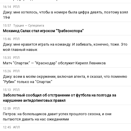
16:14
РПЛ
Даку: мне хотелось, чтобы в номере была цифра девять, поэтому взял
19-й
15:57
Турция — Суперлига
Мохамед Салах стал игроком "Трабзонспора"
15:46
РПЛ
Даку: мне нравится играть на команду. И забивать, конечно, тоже. Это
мой главный навык
15:35
РПЛ
Матч "Спартак" — "Краснодар" обслужит Кирилл Левников
15:26
РПЛ
Даку: всем в моём окружении, включая агента, я сказал, что поменяю
"Рубин" только на "Спартак"
15:13
РПЛ
Заболотный сообщил об отстранении от футбола на полгода за
нарушение антидопинговых правил
12:59
РПЛ
Петров: на болельщиков давит успех прошлого сезона, и они
пытаются давить на нас ожиданиями
12:45
АПЛ