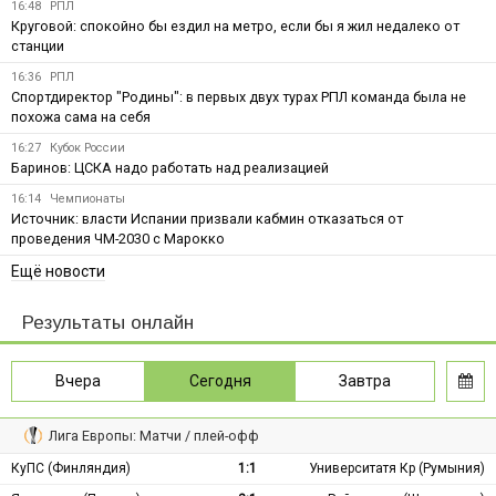
16:48
РПЛ
Круговой: спокойно бы ездил на метро, если бы я жил недалеко от
станции
16:36
РПЛ
Спортдиректор "Родины": в первых двух турах РПЛ команда была не
похожа сама на себя
16:27
Кубок России
Баринов: ЦСКА надо работать над реализацией
16:14
Чемпионаты
Источник: власти Испании призвали кабмин отказаться от
проведения ЧМ-2030 с Марокко
Ещё новости
Результаты онлайн
Вчера
Сегодня
Завтра
Лига Европы: Матчи / плей-офф
КуПС (Финляндия)
1:1
Университатя Кр (Румыния)