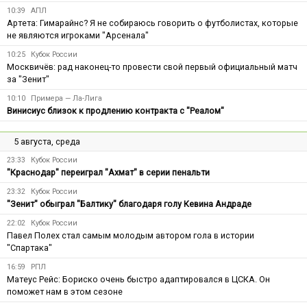
10:39
АПЛ
Артета: Гимарайнс? Я не собираюсь говорить о футболистах, которые
не являются игроками "Арсенала"
10:25
Кубок России
Москвичёв: рад наконец-то провести свой первый официальный матч
за "Зенит"
10:10
Примера — Ла-Лига
Винисиус близок к продлению контракта с "Реалом"
5 августа, среда
23:33
Кубок России
"Краснодар" переиграл "Ахмат" в серии пенальти
23:32
Кубок России
"Зенит" обыграл "Балтику" благодаря голу Кевина Андраде
22:02
Кубок России
Павел Полех стал самым молодым автором гола в истории
"Спартака"
16:59
РПЛ
Матеус Рейс: Бориско очень быстро адаптировался в ЦСКА. Он
поможет нам в этом сезоне