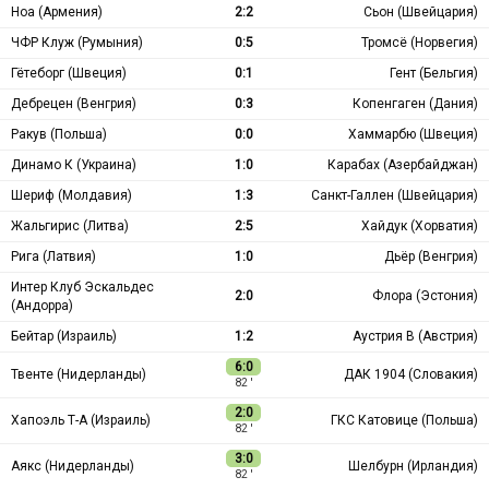
Ноа (Армения)
2:2
Сьон (Швейцария)
ЧФР Клуж (Румыния)
0:5
Тромсё (Норвегия)
Гётеборг (Швеция)
0:1
Гент (Бельгия)
Дебрецен (Венгрия)
0:3
Копенгаген (Дания)
Ракув (Польша)
0:0
Хаммарбю (Швеция)
Динамо К (Украина)
1:0
Карабах (Азербайджан)
Шериф (Молдавия)
1:3
Санкт-Галлен (Швейцария)
Жальгирис (Литва)
2:5
Хайдук (Хорватия)
Рига (Латвия)
1:0
Дьёр (Венгрия)
Интер Клуб Эскальдес
2:0
Флора (Эстония)
(Андорра)
Бейтар (Израиль)
1:2
Аустрия В (Австрия)
6:0
Твенте (Нидерланды)
ДАК 1904 (Словакия)
82 ′
2:0
Хапоэль Т-А (Израиль)
ГКС Катовице (Польша)
82 ′
3:0
Аякс (Нидерланды)
Шелбурн (Ирландия)
82 ′