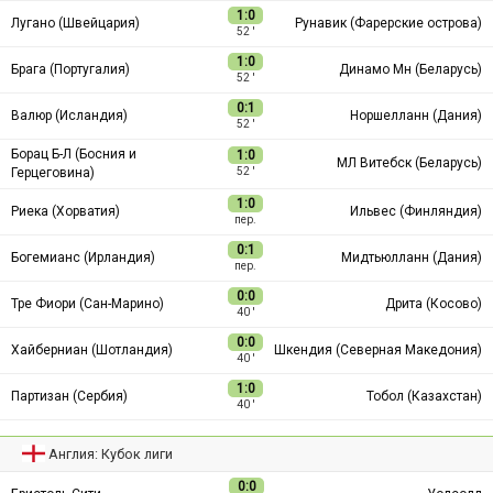
1:0
Лугано (Швейцария)
Рунавик (Фарерские острова)
52 ′
1:0
Брага (Португалия)
Динамо Мн (Беларусь)
52 ′
0:1
Валюр (Исландия)
Норшелланн (Дания)
52 ′
Борац Б-Л (Босния и
1:0
МЛ Витебск (Беларусь)
Герцеговина)
52 ′
1:0
Риека (Хорватия)
Ильвес (Финляндия)
пер.
0:1
Богемианс (Ирландия)
Мидтьюлланн (Дания)
пер.
0:0
Тре Фиори (Сан-Марино)
Дрита (Косово)
40 ′
0:0
Хайберниан (Шотландия)
Шкендия (Северная Македония)
40 ′
1:0
Партизан (Сербия)
Тобол (Казахстан)
40 ′
Англия: Кубок лиги
0:0