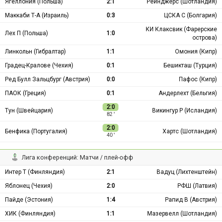
Ягеллония (Польша)
2:1
Рейнджерс (Шотландия)
Маккаби Т-А (Израиль)
0:3
ЦСКА С (Болгария)
КИ Клаксвик (Фарерские
Лех П (Польша)
1:0
острова)
Линкольн (Гибралтар)
1:1
Омония (Кипр)
Градец-Кралове (Чехия)
0:1
Бешикташ (Турция)
Ред Булл Зальцбург (Австрия)
0:0
Пафос (Кипр)
ПАОК (Греция)
0:1
Андерлехт (Бельгия)
2:0
Тун (Швейцария)
Викингур Р (Исландия)
82 ′
2:0
Бенфика (Португалия)
Хартс (Шотландия)
40 ′
Лига конференций: Матчи / плей-офф
Интер Т (Финляндия)
2:1
Вадуц (Лихтенштейн)
Яблонец (Чехия)
2:0
РФШ (Латвия)
Пайде (Эстония)
1:4
Рапид В (Австрия)
ХИК (Финляндия)
1:1
Мазервелл (Шотландия)