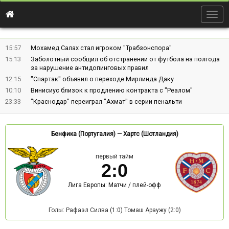
Togg
navig
15:57
Мохамед Салах стал игроком "Трабзонспора"
15:13
Заболотный сообщил об отстранении от футбола на полгода
за нарушение антидопинговых правил
12:15
"Спартак" объявил о переходе Мирлинда Даку
10:10
Винисиус близок к продлению контракта с "Реалом"
23:33
"Краснодар" переиграл "Ахмат" в серии пенальти
Бенфика (Португалия)
—
Хартс (Шотландия)
первый тайм
2
:
0
Лига Европы: Матчи / плей-офф
Голы: Рафаэл Силва (1:0) Томаш Араужу (2:0)