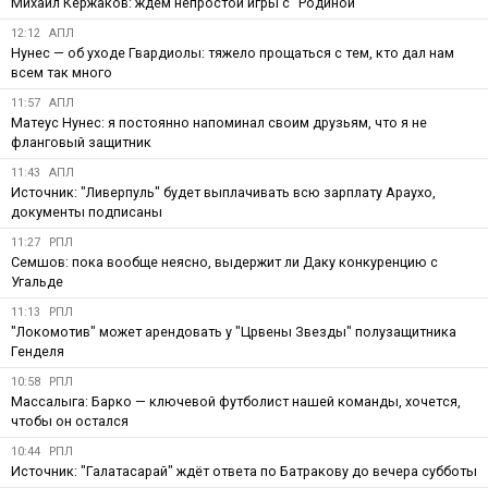
Михаил Кержаков: ждём непростой игры с "Родиной"
12:12
АПЛ
Нунес — об уходе Гвардиолы: тяжело прощаться с тем, кто дал нам
всем так много
11:57
АПЛ
Матеус Нунес: я постоянно напоминал своим друзьям, что я не
фланговый защитник
11:43
АПЛ
Источник: "Ливерпуль" будет выплачивать всю зарплату Араухо,
документы подписаны
11:27
РПЛ
Семшов: пока вообще неясно, выдержит ли Даку конкуренцию с
Угальде
11:13
РПЛ
"Локомотив" может арендовать у "Црвены Звезды" полузащитника
Генделя
10:58
РПЛ
Массалыга: Барко — ключевой футболист нашей команды, хочется,
чтобы он остался
10:44
РПЛ
Источник: "Галатасарай" ждёт ответа по Батракову до вечера субботы