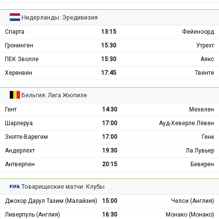
Нидерланды: Эредивизия
Спарта
13:15
Фейеноорд
Гронинген
15:30
Утрехт
ПЕК Зволле
15:30
Аякс
Херенвен
17:45
Твенте
Бельгия: Лига Жюпиле
Гент
14:30
Мехелен
Шарлеруа
17:00
Ауд-Хеверле Лёвен
Зюлте-Варегем
17:00
Генк
Андерлехт
19:30
Ла Лувьер
Антверпен
20:15
Беверен
Товарищеские матчи: Клубы
Джохор Дарул Тазим (Малайзия)
15:00
Челси (Англия)
Ливерпуль (Англия)
16:30
Монако (Монако)