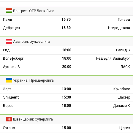
Венгрия: ОТР Банк Лига
Пакш
16:30
Гонвед
Дебрецен
18:30
Ньиредьхаза
Австрия: Бундеслига
Рид
18:00
Рапид В
Вольфсберг
18:00
Ред Булл Зальцбург
Аустрия В
20:00
ЛАСК
Украина: Премьер-лига
Заря
13:00
Кривбасс
Эпицентр
15:30
Шахтёр
Верес
18:00
Динамо К
Швейцария: Суперлига
Лугано
15:00
Цюрих