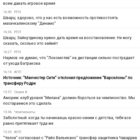
всем давать игровое время
16:49
РПЛ
Шварц: здорово, что у нас есть возможность противостоять
махачкалинскому "Динамо"
16:36
РПЛ
Шварц: Зайнутдинову нужно дать время на восстановление. Не могу
сказать, сколько это займёт
16:27
РПЛ
Наумов: не думаю, что "Локомотив" на дистанции сильно пострадает
от ухода Батракова
16:14
АПЛ
Источник: "Манчестер Сити" отклонил предложение "Барселоны" по
трансферу Родри
15:57
Серия А
Аморим: клуб уровня "Милана" должен бороться за чемпионство. Мы
постараемся это сделать
15:46
Чемпионаты
Заболотный: когда ты начинаешь красно-синим с детства, тебя все
равно притягивает туда же
15:35
АПЛ
"Челси" согласовал с "Райо Вальекано" трансфер защитника Чаварриа