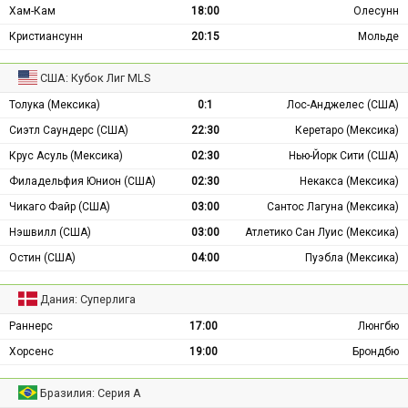
Хам-Кам
18:00
Олесунн
Кристиансунн
20:15
Мольде
США: Кубок Лиг MLS
Толука (Мексика)
0:1
Лос-Анджелес (США)
Сиэтл Саундерс (США)
22:30
Керетаро (Мексика)
Крус Асуль (Мексика)
02:30
Нью-Йорк Сити (США)
Филадельфия Юнион (США)
02:30
Некакса (Мексика)
Чикаго Файр (США)
03:00
Сантос Лагуна (Мексика)
Нэшвилл (США)
03:00
Атлетико Сан Луис (Мексика)
Остин (США)
04:00
Пуэбла (Мексика)
Дания: Суперлига
Раннерс
17:00
Люнгбю
Хорсенс
19:00
Брондбю
Бразилия: Серия А