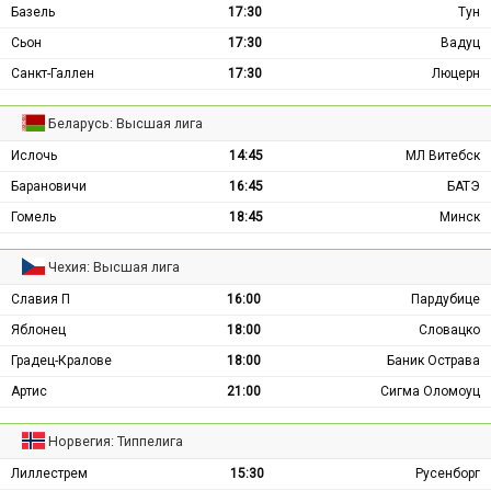
Базель
17:30
Тун
Сьон
17:30
Вадуц
Санкт-Галлен
17:30
Люцерн
Беларусь: Высшая лига
Ислочь
14:45
МЛ Витебск
Барановичи
16:45
БАТЭ
Гомель
18:45
Минск
Чехия: Высшая лига
Славия П
16:00
Пардубице
Яблонец
18:00
Словацко
Градец-Кралове
18:00
Баник Острава
Артис
21:00
Сигма Оломоуц
Норвегия: Типпелига
Лиллестрем
15:30
Русенборг