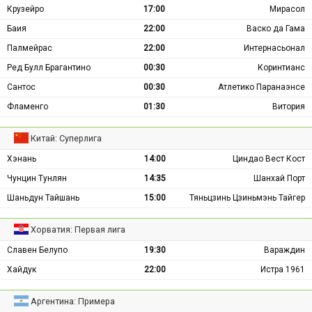
Крузейро
17:00
Мирасол
Баия
22:00
Васко да Гама
Палмейрас
22:00
Интернасьонал
Ред Булл Брагантино
00:30
Коринтианс
Сантос
00:30
Атлетико Паранаэнсе
Фламенго
01:30
Витория
Китай: Суперлига
Хэнань
14:00
Циндао Вест Кост
Чунцин Тунлян
14:35
Шанхай Порт
Шаньдун Тайшань
15:00
Тяньцзинь Цзиньмэнь Тайгер
Хорватия: Первая лига
Славен Белупо
19:30
Вараждин
Хайдук
22:00
Истра 1961
Аргентина: Примера