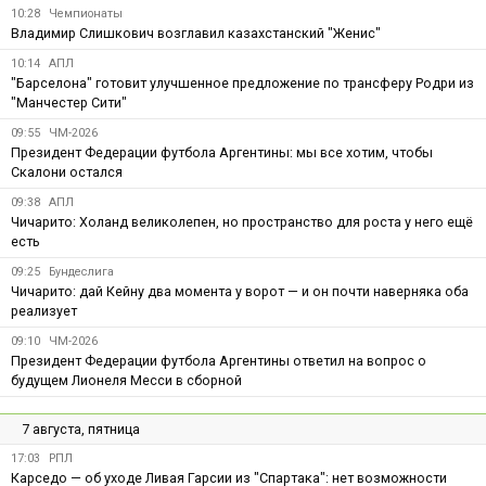
10:28
Чемпионаты
Владимир Слишкович возглавил казахстанский "Женис"
10:14
АПЛ
"Барселона" готовит улучшенное предложение по трансферу Родри из
"Манчестер Сити"
09:55
ЧМ-2026
Президент Федерации футбола Аргентины: мы все хотим, чтобы
Скалони остался
09:38
АПЛ
Чичарито: Холанд великолепен, но пространство для роста у него ещё
есть
09:25
Бундеслига
Чичарито: дай Кейну два момента у ворот — и он почти наверняка оба
реализует
09:10
ЧМ-2026
Президент Федерации футбола Аргентины ответил на вопрос о
будущем Лионеля Месси в сборной
7 августа, пятница
17:03
РПЛ
Карседо — об уходе Ливая Гарсии из "Спартака": нет возможности