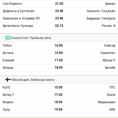
Сан-Лоренсо
21:00
Уракан
Дефенса и Хустисия
23:45
Ньюэллс Олд Бойз
Химнасия и Эсгрима ЛП
23:45
Барракас Сентраль
Аргентинос Хуниорс
02:15
Расинг А
Казахстан: Премьер-лига
Тобол
16:00
Кайсар
Астана
16:00
Окжетпес
Елимай
17:00
Иртыш П
Атырау
18:00
Актобе
Финляндия: Вейккауслиига
КуПС
15:00
ТПС
Интер Т
17:00
Лахти
Ильвес
18:00
Мариехамн
Оулу
19:00
ХИК