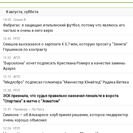
8 августа, суббота
14:00
Серия А
Фабрегас: я защищаю итальянский футбол, потому что являюсь его
частью и очень в него верю
13:45
РПЛ
Семшов высказался о зарплате € 3,7 млн, которую просит у "Зенита"
Глушенков по контракту
13:32
АПЛ
"Барселона" хочет подписать Кристиана Ромеро в качестве замены
Араухо
13:15
АПЛ
"Мидлсбро" подписал голкипера "Манчестер Юнайтед" Радека Витека
12:56
РПЛ
ЭСК признала, что судья правильно назначил пенальти в ворота
"Спартака" в матче с "Ахматом"
12:41
Примера — Ла-Лига
Симеоне — об Альваресе: клуб принял решение, которое гендиректор
очень хорошо объяснил
12:26
РПЛ