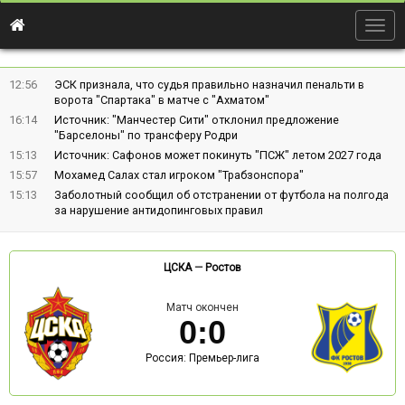
Togg
navig
12:56
ЭСК признала, что судья правильно назначил пенальти в
ворота "Спартака" в матче с "Ахматом"
16:14
Источник: "Манчестер Сити" отклонил предложение
"Барселоны" по трансферу Родри
15:13
Источник: Сафонов может покинуть "ПСЖ" летом 2027 года
15:57
Мохамед Салах стал игроком "Трабзонспора"
15:13
Заболотный сообщил об отстранении от футбола на полгода
за нарушение антидопинговых правил
ЦСКА
—
Ростов
Матч окончен
0
:
0
Россия: Премьер-лига