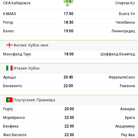
1:2
СКА-Хабаровск
Спартак Кс
81 ′
КАМАЗ
17:00
Волга Ул
Ротор
18:30
Челябинск
Велес
19:00
Ленинградец
Англия: Кубок лиги
Мэнсфилд Таун
18:00
Шеффилд Юнайтед
Италия: Кубок
Ареццо
20:45
ФеральпиСало
Беневенто
22:00
Равенна
Португалия: Примейра
Порту
20:00
Алверка
Морейренсе
22:30
Брага
Бенфика
22:30
Академику
Жил Висенте
22:30
Риу Аве