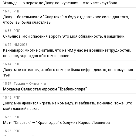
Угальде — о переходе Даку: конкуренция — это часть футбола
16:48
РПЛ
Даку — болельщикам "Спартака": я буду отдавать все силы для того,
чтобы вы были счастливы
16:36
РПЛ
Сильянов: мои спасения ворот? Это моя обязанность, я защитник
16:27
ЧМ-2026
Каннаваро: многие считали, что на ЧМ у нас не возникнет трудностей,
но я предупреждал об этом заранее
16:14
РПЛ
Даку: мне хотелось, чтобы в номере была цифра девять, поэтому взял
19-й
15:57
Турция — Суперлига
Мохамед Салах стал игроком "Трабзонспора"
15:46
РПЛ
Даку: мне нравится играть на команду. И забивать, конечно, тоже. Это
мой главный навык
15:35
РПЛ
Матч "Спартак" — "Краснодар" обслужит Кирилл Левников
15:26
РПЛ