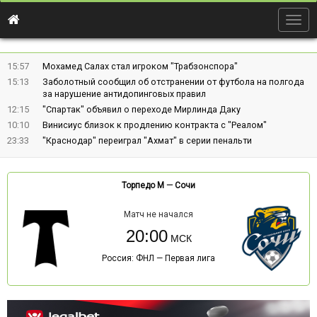
Togg
navig
15:57
Мохамед Салах стал игроком "Трабзонспора"
15:13
Заболотный сообщил об отстранении от футбола на полгода
за нарушение антидопинговых правил
12:15
"Спартак" объявил о переходе Мирлинда Даку
10:10
Винисиус близок к продлению контракта с "Реалом"
23:33
"Краснодар" переиграл "Ахмат" в серии пенальти
Торпедо М
—
Сочи
Матч не начался
20:00
Россия: ФНЛ — Первая лига