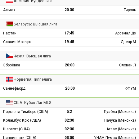
Австрия: Бундеслига
Альтах
20:30
Тироль
Беларусь: Высшая лига
Нафтан
17:45
Арсенал Дз
Славия-Мозырь
19:45
Днепр М
Чехия: Высшая лига
Зброёвка
20:00
Слован Л
Норвегия: Типпелига
Саннефьорд
20:00
КФУМ
США: Кубок Лиг MLS
Портленд Тимберс (США)
5:2
Пуэбла (Мексика)
Коламбус Крю (США)
02:30
Пачука (Мексика)
Шарлотт (США)
02:30
Атлас (Мексика)
Цинциннати (США)
03:00
УНАМ Пумас (Мексика)