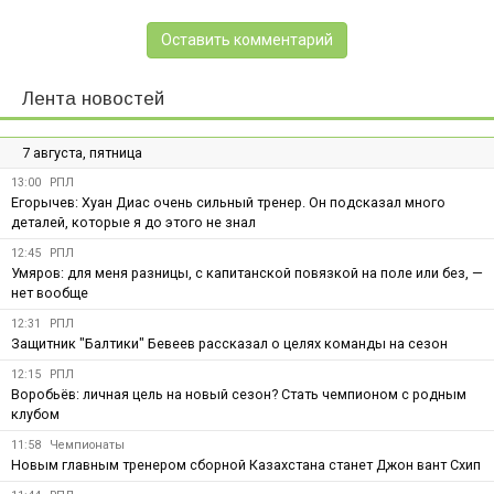
Оставить комментарий
Лента новостей
7 августа, пятница
13:00
РПЛ
Егорычев: Хуан Диас очень сильный тренер. Он подсказал много
деталей, которые я до этого не знал
12:45
РПЛ
Умяров: для меня разницы, с капитанской повязкой на поле или без, —
нет вообще
12:31
РПЛ
Защитник "Балтики" Бевеев рассказал о целях команды на сезон
12:15
РПЛ
Воробьёв: личная цель на новый сезон? Стать чемпионом с родным
клубом
11:58
Чемпионаты
Новым главным тренером сборной Казахстана станет Джон вант Схип