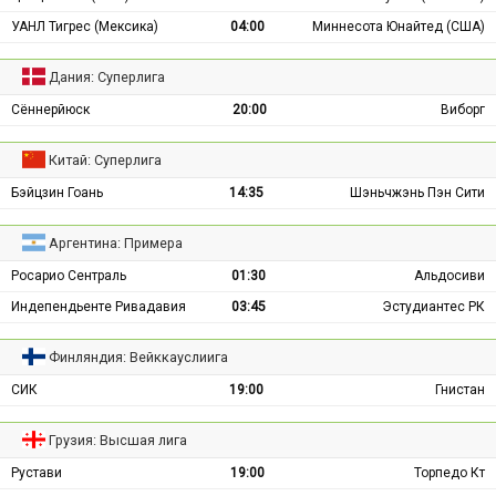
УАНЛ Тигрес (Мексика)
04:00
Миннесота Юнайтед (США)
Дания: Суперлига
Сённерйюск
20:00
Виборг
Китай: Суперлига
Бэйцзин Гоань
14:35
Шэньчжэнь Пэн Сити
Аргентина: Примера
Росарио Сентраль
01:30
Альдосиви
Индепендьенте Ривадавия
03:45
Эстудиантес РК
Финляндия: Вейккауслиига
СИК
19:00
Гнистан
Грузия: Высшая лига
Рустави
19:00
Торпедо Кт