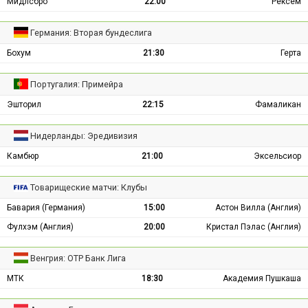
Мидлсбро
22:00
Рексем
Германия: Вторая бундеслига
Бохум
21:30
Герта
Португалия: Примейра
Эшторил
22:15
Фамаликан
Нидерланды: Эредивизия
Камбюр
21:00
Эксельсиор
Товарищеские матчи: Клубы
Бавария (Германия)
15:00
Астон Вилла (Англия)
Фулхэм (Англия)
20:00
Кристал Пэлас (Англия)
Венгрия: ОТР Банк Лига
МТК
18:30
Академия Пушкаша