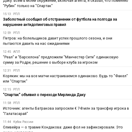
Даку: всем в моём окружении, включая агента, я сказал, что поменяю
"Рубин" только на "Спартак"
15:13
РПЛ
Заболотный сообщил об отстранении от футбола на полгода за
нарушение антидопинговых правил
12:59
РПЛ
Петров: на болельщиков давит успех прошлого сезона, и они
пытаются давить на нас ожиданиями
12:45
АПЛ
"Реал" и "Барселона" предложили "Манчестер Сити" одинаковую
сумму за Родри, решение о выборе клуба за игроком
12:31
РПЛ
Корякин: мы на все матчи настраиваемся одинаково. Будь то "Факел"
или "Спартак"
12:15
РПЛ
"Спартак" объявил о переходе Мирлинда Даку
11:58
РПЛ
Источник: агенты Батракова запросили € 7-8 млн за трансфер игрока в
"Галатасарай"
11:44
Кубок России
Оливейра — о травме Кондакова: даже фол не зафиксировали. Это