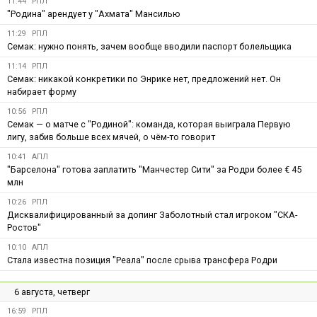
11:44
РПЛ
"Родина" арендует у "Ахмата" Мансилью
11:29
РПЛ
Семак: нужно понять, зачем вообще вводили паспорт болельщика
11:14
РПЛ
Семак: никакой конкретики по Энрике нет, предложений нет. Он
набирает форму
10:56
РПЛ
Семак — о матче с "Родиной": команда, которая выиграла Первую
лигу, забив больше всех мячей, о чём-то говорит
10:41
АПЛ
"Барселона" готова заплатить "Манчестер Сити" за Родри более € 45
млн
10:26
РПЛ
Дисквалифицированный за допинг Заболотный стал игроком "СКА-
Ростов"
10:10
АПЛ
Стала известна позиция "Реала" после срыва трансфера Родри
6 августа, четверг
16:59
РПЛ