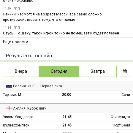
очень некрасиво
11:29
РПЛ
Ленини: несмотря на возраст Месси, всё равно сложно
противодействовать тому, что он делает
11:14
РПЛ
Саусь — о Даку: такой игрок точно не помешает и будет полезен
Ещё новости
Результаты онлайн
Вчера
Сегодня
Завтра
Россия: ФНЛ — Первая лига
Торпедо М
20:00
Сочи
Англия: Кубок лиги
Уиком Уондерерс
21:45
Стивенидж
Вулверхэмптон
21:45
Порт Вейл