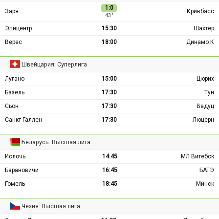
1:0
Заря
Кривбасс
43 ′
Эпицентр
15:30
Шахтёр
Верес
18:00
Динамо К
Швейцария: Суперлига
Лугано
15:00
Цюрих
Базель
17:30
Тун
Сьон
17:30
Вадуц
Санкт-Галлен
17:30
Люцерн
Беларусь: Высшая лига
Ислочь
14:45
МЛ Витебск
Барановичи
16:45
БАТЭ
Гомель
18:45
Минск
Чехия: Высшая лига