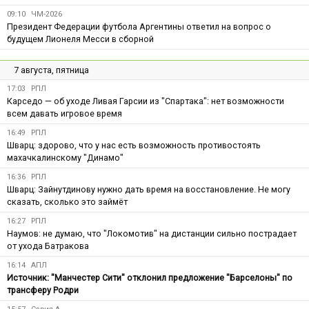
09:10
ЧМ-2026
Президент Федерации футбола Аргентины ответил на вопрос о
будущем Лионеля Месси в сборной
7 августа, пятница
17:03
РПЛ
Карседо — об уходе Ливая Гарсии из "Спартака": нет возможности
всем давать игровое время
16:49
РПЛ
Шварц: здорово, что у нас есть возможность противостоять
махачкалинскому "Динамо"
16:36
РПЛ
Шварц: Зайнутдинову нужно дать время на восстановление. Не могу
сказать, сколько это займёт
16:27
РПЛ
Наумов: не думаю, что "Локомотив" на дистанции сильно пострадает
от ухода Батракова
16:14
АПЛ
Источник: "Манчестер Сити" отклонил предложение "Барселоны" по
трансферу Родри