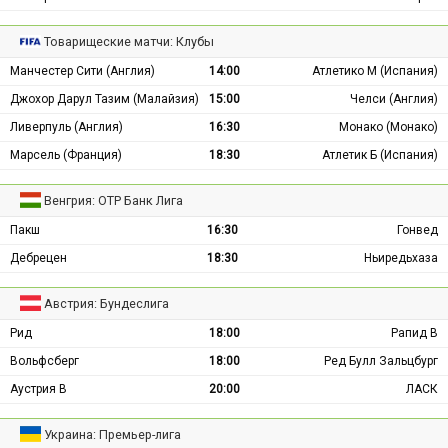
Товарищеские матчи: Клубы
Манчестер Сити (Англия)
14:00
Атлетико М (Испания)
Джохор Дарул Тазим (Малайзия)
15:00
Челси (Англия)
Ливерпуль (Англия)
16:30
Монако (Монако)
Марсель (Франция)
18:30
Атлетик Б (Испания)
Венгрия: ОТР Банк Лига
Пакш
16:30
Гонвед
Дебрецен
18:30
Ньиредьхаза
Австрия: Бундеслига
Рид
18:00
Рапид В
Вольфсберг
18:00
Ред Булл Зальцбург
Аустрия В
20:00
ЛАСК
Украина: Премьер-лига