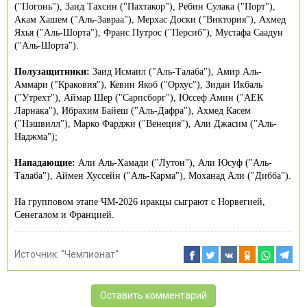
("Погонь"), Заид Тахсин ("Пахтакор"), Ребин Сулака ("Порт"),
Акам Хашем ("Аль-Завраа"), Мерхас Доски ("Виктория"), Ахмед
Яхья ("Аль-Шорта"), Франс Путрос ("Персиб"), Мустафа Саадун
("Аль-Шорта").
Полузащитники:
Заид Исмаил ("Аль-Талаба"), Амир Аль-
Аммари ("Краковия"), Кевин Якоб ("Орхус"), Зидан Икбаль
("Утрехт"), Аймар Шер ("Сарпсборг"), Юссеф Амин ("АЕК
Ларнака"), Ибрахим Байеш ("Аль-Дафра"), Ахмед Касем
("Нэшвилл"), Марко Фарджи ("Венеция"), Али Джасим ("Аль-
Наджма");
Нападающие:
Али Аль-Хамади ("Лутон"), Али Юсуф ("Аль-
Талаба"), Аймен Хуссейн ("Аль-Карма"), Моханад Али ("Дибба").
На групповом этапе ЧМ-2026 иракцы сыграют с Норвегией,
Сенегалом и Францией.
Источник:
"Чемпионат"
Оставить комментарий