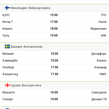
Финляндия: Вейккауслиига
КуПС
15:00
ТПС
Интер Т
17:00
Лахти
Ильвес
18:00
Мариехамн
Оулу
19:00
ХИК
Швеция: Аллсвенскан
Мальмё
15:00
Дегерфорс
Хаммарбю
15:00
Хеккен
Гётеборг
17:30
Кальмар
Хальмстад
17:30
ГАИС
Грузия: Высшая лига
Мешахте
16:00
Самгурали
Спаэри
19:00
Динамо Тб