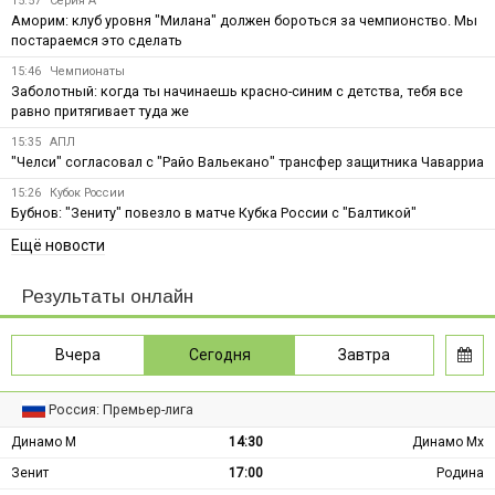
15:57
Серия А
Аморим: клуб уровня "Милана" должен бороться за чемпионство. Мы
постараемся это сделать
15:46
Чемпионаты
Заболотный: когда ты начинаешь красно-синим с детства, тебя все
равно притягивает туда же
15:35
АПЛ
"Челси" согласовал с "Райо Вальекано" трансфер защитника Чаварриа
15:26
Кубок России
Бубнов: "Зениту" повезло в матче Кубка России с "Балтикой"
Ещё новости
Результаты онлайн
Вчера
Сегодня
Завтра
Россия: Премьер-лига
Динамо М
14:30
Динамо Мх
Зенит
17:00
Родина