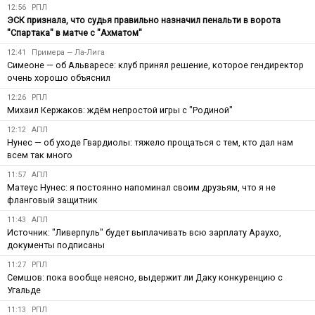
12:56
РПЛ
ЭСК признала, что судья правильно назначил пенальти в ворота
"Спартака" в матче с "Ахматом"
12:41
Примера — Ла-Лига
Симеоне — об Альваресе: клуб принял решение, которое гендиректор
очень хорошо объяснил
12:26
РПЛ
Михаил Кержаков: ждём непростой игры с "Родиной"
12:12
АПЛ
Нунес — об уходе Гвардиолы: тяжело прощаться с тем, кто дал нам
всем так много
11:57
АПЛ
Матеус Нунес: я постоянно напоминал своим друзьям, что я не
фланговый защитник
11:43
АПЛ
Источник: "Ливерпуль" будет выплачивать всю зарплату Араухо,
документы подписаны
11:27
РПЛ
Семшов: пока вообще неясно, выдержит ли Даку конкуренцию с
Угальде
11:13
РПЛ