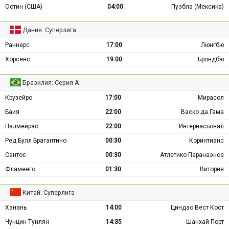
Остин (США)
04:00
Пуэбла (Мексика)
Дания: Суперлига
Раннерс
17:00
Люнгбю
Хорсенс
19:00
Брондбю
Бразилия: Серия А
Крузейро
17:00
Мирасол
Баия
22:00
Васко да Гама
Палмейрас
22:00
Интернасьонал
Ред Булл Брагантино
00:30
Коринтианс
Сантос
00:30
Атлетико Паранаэнсе
Фламенго
01:30
Витория
Китай: Суперлига
Хэнань
14:00
Циндао Вест Кост
Чунцин Тунлян
14:35
Шанхай Порт