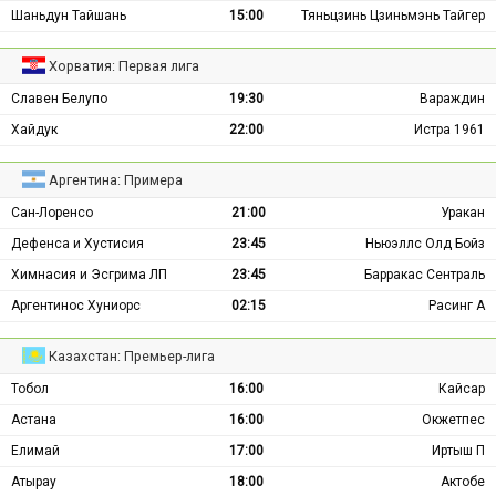
Шаньдун Тайшань
15:00
Тяньцзинь Цзиньмэнь Тайгер
Хорватия: Первая лига
Славен Белупо
19:30
Вараждин
Хайдук
22:00
Истра 1961
Аргентина: Примера
Сан-Лоренсо
21:00
Уракан
Дефенса и Хустисия
23:45
Ньюэллс Олд Бойз
Химнасия и Эсгрима ЛП
23:45
Барракас Сентраль
Аргентинос Хуниорс
02:15
Расинг А
Казахстан: Премьер-лига
Тобол
16:00
Кайсар
Астана
16:00
Окжетпес
Елимай
17:00
Иртыш П
Атырау
18:00
Актобе