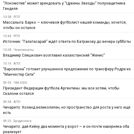
"Локомотив" может арендовать у "Црвены Звезды" полузащитника
Генделя
10:58
РПЛ
Массалыга: Барко — ключевой футболист нашей команды, хочется,
чтобы он остался
10:44
РПЛ
Источник: "Галатасарай" ждёт ответа по Батракову до вечера субботы
10:28
Чемпионаты
Владимир Слишкович возглавил казахстанский "Женис"
10:14
АПЛ
"Барселона" готовит улучшенное предложение по трансферу Родри из
"Манчестер Сити"
09:55
ЧМ-2026
Президент Федерации футбола Аргентины: мы все хотим, чтобы
Скалони остался
09:38
АПЛ
Чичарито: Холанд великолепен, но пространство для роста у него ещё
есть
09:25
Бундеслига
Чичарито: дай Кейну два момента у ворот — и он почти наверняка оба
реализует