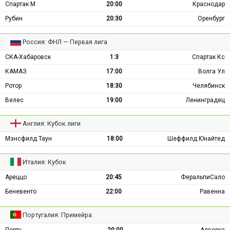
Спартак М
20:00
Краснодар
Рубин
20:30
Оренбург
Россия: ФНЛ — Первая лига
СКА-Хабаровск
1:3
Спартак Кс
КАМАЗ
17:00
Волга Ул
Ротор
18:30
Челябинск
Велес
19:00
Ленинградец
Англия: Кубок лиги
Мэнсфилд Таун
18:00
Шеффилд Юнайтед
Италия: Кубок
Ареццо
20:45
ФеральпиСало
Беневенто
22:00
Равенна
Португалия: Примейра
Порту
20:00
Алверка