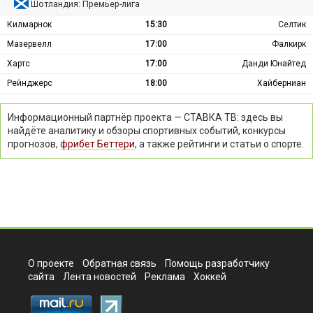
Шотландия: Премьер-лига
Килмарнок
15:30
Селтик
Мазервелл
17:00
Фалкирк
Хартс
17:00
Данди Юнайтед
Рейнджерс
18:00
Хайберниан
Информационный партнёр проекта — СТАВКА ТВ: здесь вы
найдёте аналитику и обзоры спортивных событий, конкурсы
прогнозов,
фрибет Беттери
, а также рейтинги и статьи о спорте.
О проекте
Обратная связь
Помощь разработчику
сайта
Лента новостей
Реклама
Хоккей