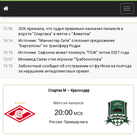
Togg
navig
12:56
ЭСК признала, что судья правильно назначил пенальти в
ворота "Спартака" в матче с "Ахматом"
16:14
Источник: "Манчестер Сити" отклонил предложение
"Барселоны" по трансферу Родри
15:13
Источник: Сафонов может покинуть "ПСЖ" летом 2027 года
15:57
Мохамед Салах стал игроком "Трабзонспора"
15:13
Заболотный сообщил об отстранении от футбола на полгода
за нарушение антидопинговых правил
Спартак М
—
Краснодар
Матч не начался
20:00
Россия: Премьер-лига