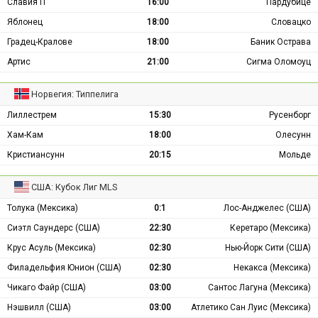
Славия П
16:00
Пардубице
Яблонец
18:00
Словацко
Градец-Кралове
18:00
Баник Острава
Артис
21:00
Сигма Оломоуц
Норвегия: Типпелига
Лиллестрем
15:30
Русенборг
Хам-Кам
18:00
Олесунн
Кристиансунн
20:15
Мольде
США: Кубок Лиг MLS
Толука (Мексика)
0:1
Лос-Анджелес (США)
Сиэтл Саундерс (США)
22:30
Керетаро (Мексика)
Крус Асуль (Мексика)
02:30
Нью-Йорк Сити (США)
Филадельфия Юнион (США)
02:30
Некакса (Мексика)
Чикаго Файр (США)
03:00
Сантос Лагуна (Мексика)
Нэшвилл (США)
03:00
Атлетико Сан Луис (Мексика)