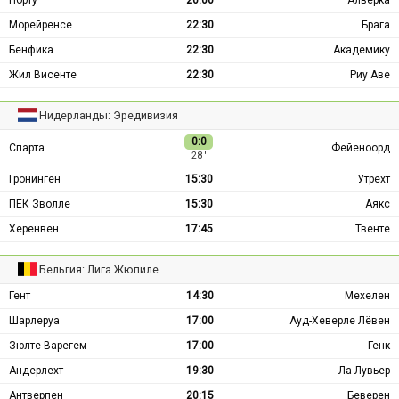
Морейренсе
22:30
Брага
Бенфика
22:30
Академику
Жил Висенте
22:30
Риу Аве
Нидерланды: Эредивизия
0:0
Спарта
Фейеноорд
28 ′
Гронинген
15:30
Утрехт
ПЕК Зволле
15:30
Аякс
Херенвен
17:45
Твенте
Бельгия: Лига Жюпиле
Гент
14:30
Мехелен
Шарлеруа
17:00
Ауд-Хеверле Лёвен
Зюлте-Варегем
17:00
Генк
Андерлехт
19:30
Ла Лувьер
Антверпен
20:15
Беверен