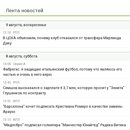
Лента новостей
9 августа, воскресенье
12:10
РПЛ
В ЦСКА объяснили, почему клуб отказался от трансфера Мирлинда
Даку
8 августа, суббота
14:00
Серия А
Фабрегас: я защищаю итальянский футбол, потому что являюсь его
частью и очень в него верю
13:45
РПЛ
Семшов высказался о зарплате € 3,7 млн, которую просит у "Зенита"
Глушенков по контракту
13:32
АПЛ
"Барселона" хочет подписать Кристиана Ромеро в качестве замены
Араухо
13:15
АПЛ
"Мидлсбро" подписал голкипера "Манчестер Юнайтед" Радека Витека