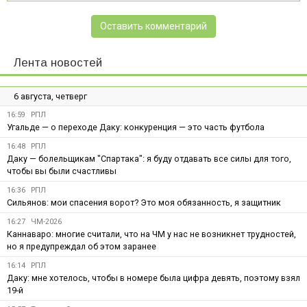
Оставить комментарий
Лента новостей
6 августа, четверг
16:59
РПЛ
Угальде — о переходе Даку: конкуренция — это часть футбола
16:48
РПЛ
Даку — болельщикам "Спартака": я буду отдавать все силы для того,
чтобы вы были счастливы
16:36
РПЛ
Сильянов: мои спасения ворот? Это моя обязанность, я защитник
16:27
ЧМ-2026
Каннаваро: многие считали, что на ЧМ у нас не возникнет трудностей,
но я предупреждал об этом заранее
16:14
РПЛ
Даку: мне хотелось, чтобы в номере была цифра девять, поэтому взял
19-й