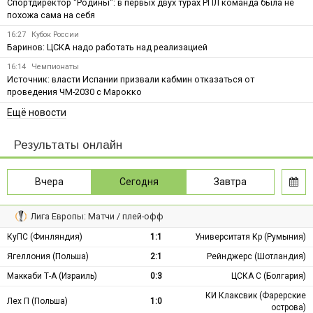
Спортдиректор "Родины": в первых двух турах РПЛ команда была не
похожа сама на себя
16:27
Кубок России
Баринов: ЦСКА надо работать над реализацией
16:14
Чемпионаты
Источник: власти Испании призвали кабмин отказаться от
проведения ЧМ-2030 с Марокко
Ещё новости
Результаты онлайн
Вчера
Сегодня
Завтра
Лига Европы: Матчи / плей-офф
КуПС (Финляндия)
1:1
Университатя Кр (Румыния)
Ягеллония (Польша)
2:1
Рейнджерс (Шотландия)
Маккаби Т-А (Израиль)
0:3
ЦСКА С (Болгария)
КИ Клаксвик (Фарерские
Лех П (Польша)
1:0
острова)