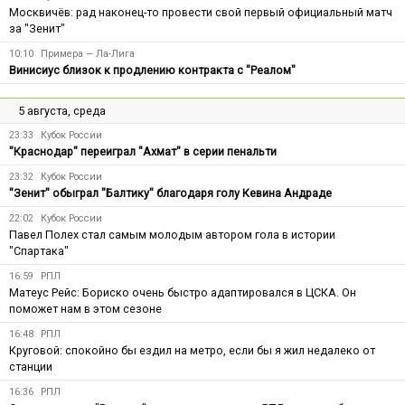
Москвичёв: рад наконец-то провести свой первый официальный матч
за "Зенит"
10:10
Примера — Ла-Лига
Винисиус близок к продлению контракта с "Реалом"
5 августа, среда
23:33
Кубок России
"Краснодар" переиграл "Ахмат" в серии пенальти
23:32
Кубок России
"Зенит" обыграл "Балтику" благодаря голу Кевина Андраде
22:02
Кубок России
Павел Полех стал самым молодым автором гола в истории
"Спартака"
16:59
РПЛ
Матеус Рейс: Бориско очень быстро адаптировался в ЦСКА. Он
поможет нам в этом сезоне
16:48
РПЛ
Круговой: спокойно бы ездил на метро, если бы я жил недалеко от
станции
16:36
РПЛ