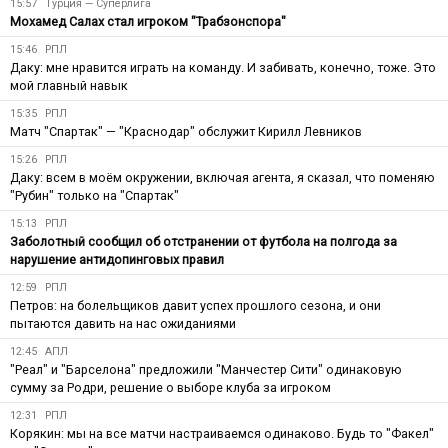
15:57
Турция — Суперлига
Мохамед Салах стал игроком "Трабзонспора"
15:46
РПЛ
Даку: мне нравится играть на команду. И забивать, конечно, тоже. Это
мой главный навык
15:35
РПЛ
Матч "Спартак" — "Краснодар" обслужит Кирилл Левников
15:26
РПЛ
Даку: всем в моём окружении, включая агента, я сказал, что поменяю
"Рубин" только на "Спартак"
15:13
РПЛ
Заболотный сообщил об отстранении от футбола на полгода за
нарушение антидопинговых правил
12:59
РПЛ
Петров: на болельщиков давит успех прошлого сезона, и они
пытаются давить на нас ожиданиями
12:45
АПЛ
"Реал" и "Барселона" предложили "Манчестер Сити" одинаковую
сумму за Родри, решение о выборе клуба за игроком
12:31
РПЛ
Корякин: мы на все матчи настраиваемся одинаково. Будь то "Факел"