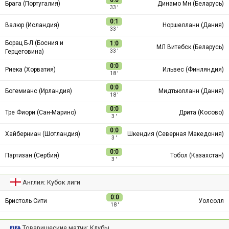
0:0
Брага (Португалия)
Динамо Мн (Беларусь)
33 ′
0:1
Валюр (Исландия)
Норшелланн (Дания)
33 ′
Борац Б-Л (Босния и
1:0
МЛ Витебск (Беларусь)
Герцеговина)
33 ′
0:0
Риека (Хорватия)
Ильвес (Финляндия)
18 ′
0:0
Богемианс (Ирландия)
Мидтьюлланн (Дания)
18 ′
0:0
Тре Фиори (Сан-Марино)
Дрита (Косово)
3 ′
0:0
Хайберниан (Шотландия)
Шкендия (Северная Македония)
3 ′
0:0
Партизан (Сербия)
Тобол (Казахстан)
3 ′
Англия: Кубок лиги
0:0
Бристоль Сити
Уолсолл
18 ′
Товарищеские матчи: Клубы