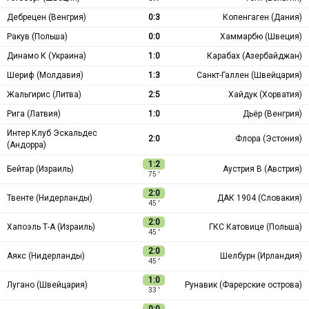
Дебрецен (Венгрия)
0:3
Копенгаген (Дания)
Ракув (Польша)
0:0
Хаммарбю (Швеция)
Динамо К (Украина)
1:0
Карабах (Азербайджан)
Шериф (Молдавия)
1:3
Санкт-Галлен (Швейцария)
Жальгирис (Литва)
2:5
Хайдук (Хорватия)
Рига (Латвия)
1:0
Дьёр (Венгрия)
Интер Клуб Эскальдес
2:0
Флора (Эстония)
(Андорра)
1:2
Бейтар (Израиль)
Аустрия В (Австрия)
75 ′
2:0
Твенте (Нидерланды)
ДАК 1904 (Словакия)
45 ′
2:0
Хапоэль Т-А (Израиль)
ГКС Катовице (Польша)
45 ′
2:0
Аякс (Нидерланды)
Шелбурн (Ирландия)
45 ′
1:0
Лугано (Швейцария)
Рунавик (Фарерские острова)
33 ′