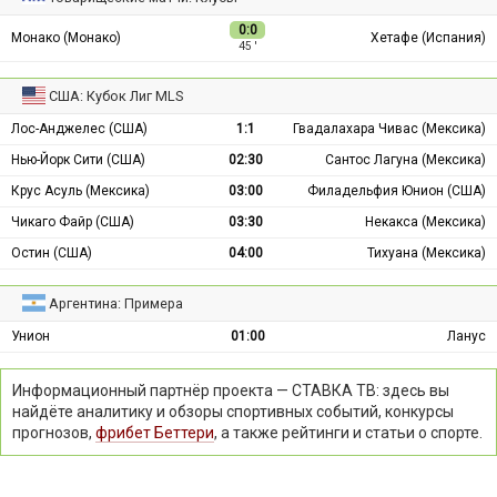
0:0
Монако (Монако)
Хетафе (Испания)
45 ′
США: Кубок Лиг MLS
Лос-Анджелес (США)
1:1
Гвадалахара Чивас (Мексика)
Нью-Йорк Сити (США)
02:30
Сантос Лагуна (Мексика)
Крус Асуль (Мексика)
03:00
Филадельфия Юнион (США)
Чикаго Файр (США)
03:30
Некакса (Мексика)
Остин (США)
04:00
Тихуана (Мексика)
Аргентина: Примера
Унион
01:00
Ланус
Информационный партнёр проекта — СТАВКА ТВ: здесь вы
найдёте аналитику и обзоры спортивных событий, конкурсы
прогнозов,
фрибет Беттери
, а также рейтинги и статьи о спорте.