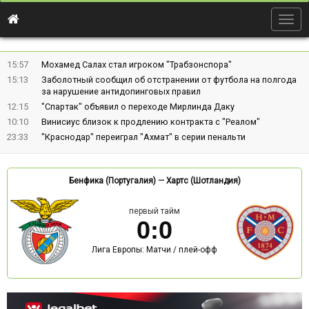
Togg
navig
15:57
Мохамед Салах стал игроком "Трабзонспора"
15:13
Заболотный сообщил об отстранении от футбола на полгода
за нарушение антидопинговых правил
12:15
"Спартак" объявил о переходе Мирлинда Даку
10:10
Винисиус близок к продлению контракта с "Реалом"
23:33
"Краснодар" переиграл "Ахмат" в серии пенальти
Бенфика (Португалия)
—
Хартс (Шотландия)
первый тайм
0
:
0
Лига Европы: Матчи / плей-офф