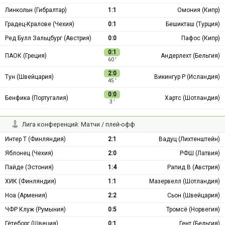
Линкольн (Гибралтар)
1:1
Омония (Кипр)
Градец-Кралове (Чехия)
0:1
Бешикташ (Турция)
Ред Булл Зальцбург (Австрия)
0:0
Пафос (Кипр)
0:1
ПАОК (Греция)
Андерлехт (Бельгия)
60 ′
2:0
Тун (Швейцария)
Викингур Р (Исландия)
45 ′
0:0
Бенфика (Португалия)
Хартс (Шотландия)
3 ′
Лига конференций: Матчи / плей-офф
Интер Т (Финляндия)
2:1
Вадуц (Лихтенштейн)
Яблонец (Чехия)
2:0
РФШ (Латвия)
Пайде (Эстония)
1:4
Рапид В (Австрия)
ХИК (Финляндия)
1:1
Мазервелл (Шотландия)
Ноа (Армения)
2:2
Сьон (Швейцария)
ЧФР Клуж (Румыния)
0:5
Тромсё (Норвегия)
Гётеборг (Швеция)
0:1
Гент (Бельгия)