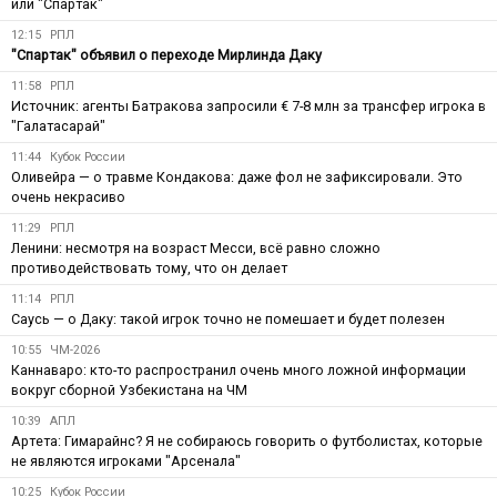
или "Спартак"
12:15
РПЛ
"Спартак" объявил о переходе Мирлинда Даку
11:58
РПЛ
Источник: агенты Батракова запросили € 7-8 млн за трансфер игрока в
"Галатасарай"
11:44
Кубок России
Оливейра — о травме Кондакова: даже фол не зафиксировали. Это
очень некрасиво
11:29
РПЛ
Ленини: несмотря на возраст Месси, всё равно сложно
противодействовать тому, что он делает
11:14
РПЛ
Саусь — о Даку: такой игрок точно не помешает и будет полезен
10:55
ЧМ-2026
Каннаваро: кто-то распространил очень много ложной информации
вокруг сборной Узбекистана на ЧМ
10:39
АПЛ
Артета: Гимарайнс? Я не собираюсь говорить о футболистах, которые
не являются игроками "Арсенала"
10:25
Кубок России