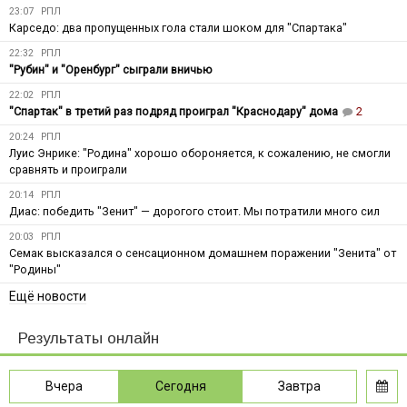
23:07
РПЛ
Карседо: два пропущенных гола стали шоком для "Спартака"
22:32
РПЛ
"Рубин" и "Оренбург" сыграли вничью
22:02
РПЛ
"Спартак" в третий раз подряд проиграл "Краснодару" дома
2
20:24
РПЛ
Луис Энрике: "Родина" хорошо обороняется, к сожалению, не смогли
сравнять и проиграли
20:14
РПЛ
Диас: победить "Зенит" — дорогого стоит. Мы потратили много сил
20:03
РПЛ
Семак высказался о сенсационном домашнем поражении "Зенита" от
"Родины"
Ещё новости
Результаты онлайн
Вчера
Сегодня
Завтра