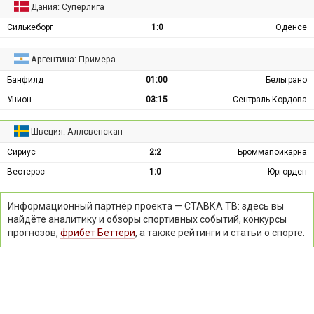
Дания: Суперлига
Силькеборг
1:0
Оденсе
Аргентина: Примера
Банфилд
01:00
Бельграно
Унион
03:15
Сентраль Кордова
Швеция: Аллсвенскан
Сириус
2:2
Броммапойкарна
Вестерос
1:0
Юргорден
Информационный партнёр проекта — СТАВКА ТВ: здесь вы
найдёте аналитику и обзоры спортивных событий, конкурсы
прогнозов,
фрибет Беттери
, а также рейтинги и статьи о спорте.