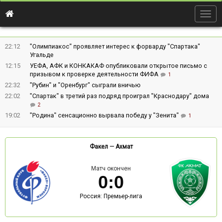
Togg
navig
22:12
"Олимпиакос" проявляет интерес к форварду "Спартака"
Угальде
12:15
УЕФА, АФК и КОНКАКАФ опубликовали открытое письмо с
призывом к проверке деятельности ФИФА
1
22:32
"Рубин" и "Оренбург" сыграли вничью
22:02
"Спартак" в третий раз подряд проиграл "Краснодару" дома
2
19:02
"Родина" сенсационно вырвала победу у "Зенита"
1
Факел
—
Ахмат
Матч окончен
0
:
0
Россия: Премьер-лига