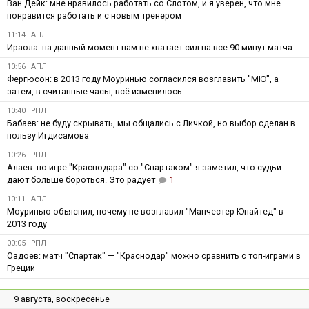
Ван Дейк: мне нравилось работать со Слотом, и я уверен, что мне
понравится работать и с новым тренером
11:14
АПЛ
Ираола: на данный момент нам не хватает сил на все 90 минут матча
10:56
АПЛ
Фергюсон: в 2013 году Моуринью согласился возглавить "МЮ", а
затем, в считанные часы, всё изменилось
10:40
РПЛ
Бабаев: не буду скрывать, мы общались с Личкой, но выбор сделан в
пользу Игдисамова
10:26
РПЛ
Алаев: по игре "Краснодара" со "Спартаком" я заметил, что судьи
дают больше бороться. Это радует
1
10:11
АПЛ
Моуринью объяснил, почему не возглавил "Манчестер Юнайтед" в
2013 году
00:05
РПЛ
Оздоев: матч "Спартак" — "Краснодар" можно сравнить с топ-играми в
Греции
9 августа, воскресенье