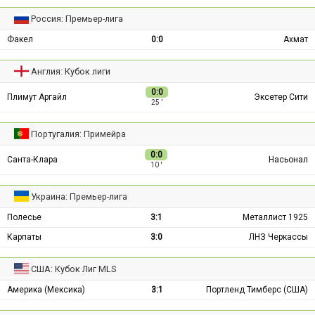
Россия: Премьер-лига
Факел
0:0
Ахмат
Англия: Кубок лиги
0:0
Плимут Аргайл
Эксетер Сити
25 ′
Португалия: Примейра
0:0
Санта-Клара
Насьонал
10 ′
Украина: Премьер-лига
Полесье
3:1
Металлист 1925
Карпаты
3:0
ЛНЗ Черкассы
США: Кубок Лиг MLS
Америка (Мексика)
3:1
Портленд Тимберс (США)