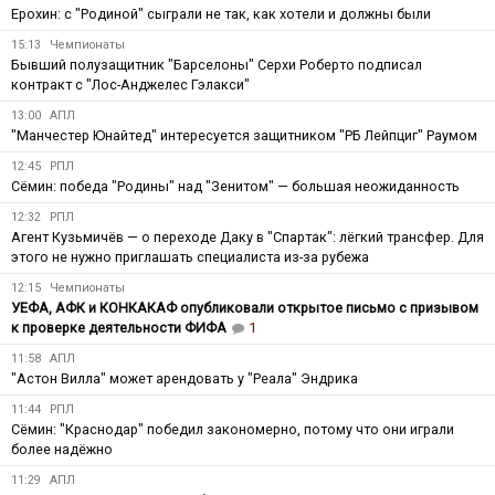
Ерохин: с "Родиной" сыграли не так, как хотели и должны были
15:13
Чемпионаты
Бывший полузащитник "Барселоны" Серхи Роберто подписал
контракт с "Лос-Анджелес Гэлакси"
13:00
АПЛ
"Манчестер Юнайтед" интересуется защитником "РБ Лейпциг" Раумом
12:45
РПЛ
Сёмин: победа "Родины" над "Зенитом" — большая неожиданность
12:32
РПЛ
Агент Кузьмичёв — о переходе Даку в "Спартак": лёгкий трансфер. Для
этого не нужно приглашать специалиста из-за рубежа
12:15
Чемпионаты
УЕФА, АФК и КОНКАКАФ опубликовали открытое письмо с призывом
к проверке деятельности ФИФА
1
11:58
АПЛ
"Астон Вилла" может арендовать у "Реала" Эндрика
11:44
РПЛ
Сёмин: "Краснодар" победил закономерно, потому что они играли
более надёжно
11:29
АПЛ