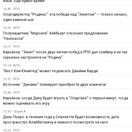
язык. Еще нужно время
16:49
РПЛ
Спортдиректор "Родины": эта победа над "Зенитом" — только начало,
один важный шаг
16:36
АПЛ
Полузащитник "Марселя" Хёйбьерг отклонил предложение
"Ньюкасла"
16:27
РПЛ
Кирьяков: "Зенит" после двух лёгких побед в РПЛ дал слабину и не так
серьёзно настроился на "Родину"
16:14
АПЛ
"Вест Хэм Юнайтед" может подписать Джейми Варди
15:57
РПЛ
Источник: "Динамо" планирует приобрести двух новичков
15:46
РПЛ
Кирьяков: когда Даку будет играть в "Спартаке" с первых минут, тогда
можно оценивать его игру
15:35
Серия А
Дель Пьеро: в течение года у Спаллетти будет возможность дать
пространство Алайбеговичу и немного посмотреть на него
15:26
РПЛ