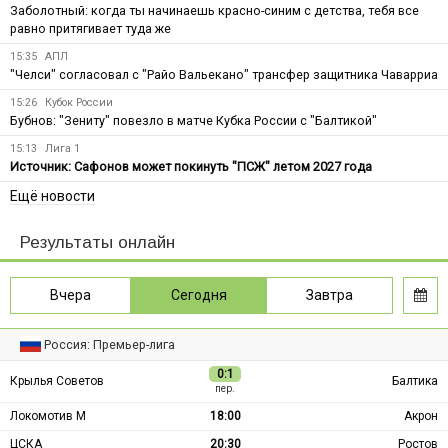
Заболотный: когда ты начинаешь красно-синим с детства, тебя все
равно притягивает туда же
15:35
АПЛ
"Челси" согласовал с "Райо Вальекано" трансфер защитника Чаварриа
15:26
Кубок России
Бубнов: "Зениту" повезло в матче Кубка России с "Балтикой"
15:13
Лига 1
Источник: Сафонов может покинуть "ПСЖ" летом 2027 года
Ещё новости
Результаты онлайн
Вчера
Сегодня
Завтра
Россия: Премьер-лига
0:1
Крылья Советов
Балтика
пер.
Локомотив М
18:00
Акрон
ЦСКА
20:30
Ростов