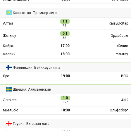
Казахстан: Премьер-лига
1:1
Алтай
Кызыл-Жар
74 ′
0:1
Жетысу
Ордабасы
32 ′
Кайрат
17:00
Женис
Каспий
18:00
Улытау
Финляндия: Вейккауслиига
Яро
19:00
ВПС
Швеция: Аллсвенскан
1:0
Эргрюте
АИК
32 ′
Мьельбю
18:30
Эльфсборг
Грузия: Высшая лига