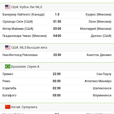
США: Кубок Лиг MLS
Ванкувер Уайткэпс (Канада)
1:3
Хуарес (Мексика)
Орландо Сити (США)
01:30
Леон (Мексика)
Интер Майами (США)
03:00
Монтеррей (Мексика)
Гвадалахара Чивас (Мексика)
04:00
Даллас (США)
США: MLS Высшая лига
Нью-Инглэнд Революшн
23:30
Хьюстон Динамо
Бразилия: Серия А
Гремио
22:00
Сан-Паулу
Ремо
00:30
Атлетико Минейро
Коритиба
02:30
Шапекоэнсе
Ботафого
03:00
Флуминенсе
Китай: Суперлига