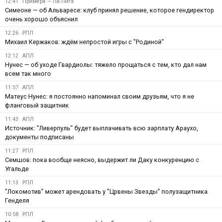
12:41
Примера — Ла-Лига
Симеоне — об Альваресе: клуб принял решение, которое гендиректор
очень хорошо объяснил
12:26
РПЛ
Михаил Кержаков: ждём непростой игры с "Родиной"
12:12
АПЛ
Нунес — об уходе Гвардиолы: тяжело прощаться с тем, кто дал нам
всем так много
11:57
АПЛ
Матеус Нунес: я постоянно напоминал своим друзьям, что я не
фланговый защитник
11:43
АПЛ
Источник: "Ливерпуль" будет выплачивать всю зарплату Араухо,
документы подписаны
11:27
РПЛ
Семшов: пока вообще неясно, выдержит ли Даку конкуренцию с
Угальде
11:13
РПЛ
"Локомотив" может арендовать у "Црвены Звезды" полузащитника
Генделя
10:58
РПЛ