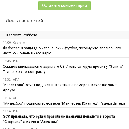
Оставить комментарий
Лента новостей
8 августа, суббота
14:00
Серия А
Фабрегас: я защищаю итальянский футбол, потому что являюсь его
частью и очень в него верю
13:45
РПЛ
Семшов высказался о зарплате € 3,7 млн, которую просит у "Зенита"
Глушенков по контракту
13:32
АПЛ
"Барселона" хочет подписать Кристиана Ромеро в качестве замены
Араухо
13:15
АПЛ
"Мидлсбро" подписал голкипера "Манчестер Юнайтед" Радека Витека
12:56
РПЛ
ЭСК признала, что судья правильно назначил пенальти в ворота
"Спартака" в матче с "Ахматом"