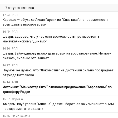
7 августа, пятница
17:03
РПЛ
Карседо — об уходе Ливая Гарсии из "Спартака": нет возможности
всем давать игровое время
16:49
РПЛ
Шварц: здорово, что у нас есть возможность противостоять
махачкалинскому "Динамо"
16:36
РПЛ
Шварц: Зайнутдинову нужно дать время на восстановление. Не могу
сказать, сколько это займёт
16:27
РПЛ
Наумов: не думаю, что "Локомотив" на дистанции сильно пострадает
от ухода Батракова
16:14
АПЛ
Источник: "Манчестер Сити" отклонил предложение "Барселоны" по
трансферу Родри
15:57
Серия А
Аморим: клуб уровня "Милана" должен бороться за чемпионство. Мы
постараемся это сделать
15:46
Чемпионаты