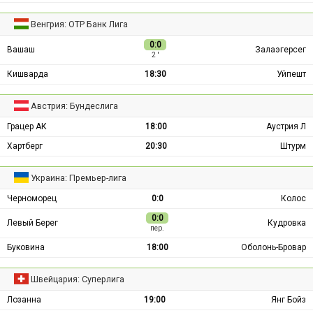
Венгрия: ОТР Банк Лига
0:0
Вашаш
Залаэгерсег
2 ′
Кишварда
18:30
Уйпешт
Австрия: Бундеслига
Грацер АК
18:00
Аустрия Л
Хартберг
20:30
Штурм
Украина: Премьер-лига
Черноморец
0:0
Колос
0:0
Левый Берег
Кудровка
пер.
Буковина
18:00
Оболонь-Бровар
Швейцария: Суперлига
Лозанна
19:00
Янг Бойз