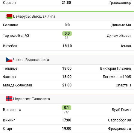
Серветт
21:30
Грассхоппер
Беларусь: Высшая лига
Белшина
0:0
Динамо Мн
0:0
Торпедо-БелАЗ
Динамо-Брест
22 ′
Витебск
18:10
Неман
Чехия: Высшая лига
Теплице
18:00
Виктория Пльзень
Фастав
18:00
Богемианс 1905
Млада-Болеслав
21:00
Спарта П
Норвегия: Типпелига
0:1
Волеренга
Будё-Глимт
74 ′
Викинг
17:00
Сарпсборг 08
Старт
19:00
Фредрикстад