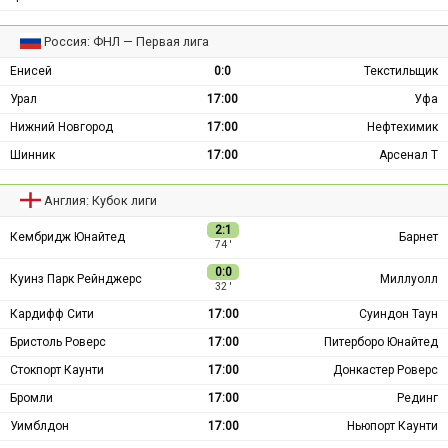
Россия: ФНЛ — Первая лига
Енисей
0:0
Текстильщик
Урал
17:00
Уфа
Нижний Новгород
17:00
Нефтехимик
Шинник
17:00
Арсенал Т
Англия: Кубок лиги
2:1
Кембридж Юнайтед
Барнет
74 ′
0:0
Куинз Парк Рейнджерс
Миллуолл
32 ′
Кардифф Сити
17:00
Суиндон Таун
Бристоль Роверс
17:00
Питерборо Юнайтед
Стокпорт Каунти
17:00
Донкастер Роверс
Бромли
17:00
Рединг
Уимблдон
17:00
Ньюпорт Каунти