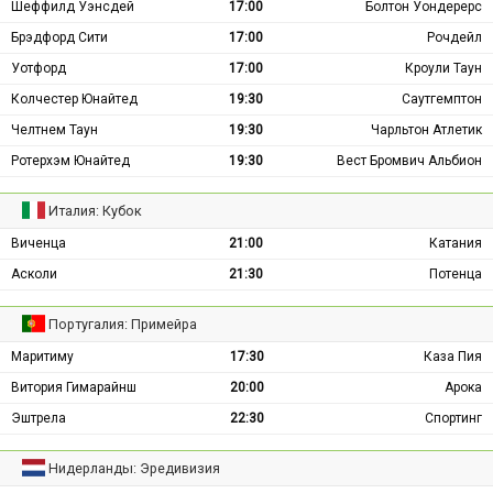
Шеффилд Уэнсдей
17:00
Болтон Уондерерс
Брэдфорд Сити
17:00
Рочдейл
Уотфорд
17:00
Кроули Таун
Колчестер Юнайтед
19:30
Саутгемптон
Челтнем Таун
19:30
Чарльтон Атлетик
Ротерхэм Юнайтед
19:30
Вест Бромвич Альбион
Италия: Кубок
Виченца
21:00
Катания
Асколи
21:30
Потенца
Португалия: Примейра
Маритиму
17:30
Каза Пия
Витория Гимарайнш
20:00
Арока
Эштрела
22:30
Спортинг
Нидерланды: Эредивизия