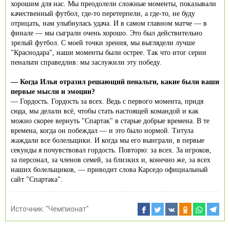
хорошим для нас. Мы преодолели сложные моменты, показывали
качественный футбол, где-то перетерпели, а где-то, не буду
отрицать, нам улыбнулась удача. И в самом главном матче — в
финале — мы сыграли очень хорошо. Это был действительно
зрелый футбол. С моей точки зрения, мы выглядели лучше
"Краснодара", наши моменты были острее. Так что итог серии
пенальти справедлив: мы заслужили эту победу.
— Когда Илья отразил решающий пенальти, какие были ваши
первые мысли и эмоции?
— Гордость. Гордость за всех. Ведь с первого момента, придя
сюда, мы делали всё, чтобы стать настоящей командой и как
можно скорее вернуть "Спартак" в старые добрые времена. В те
времена, когда он побеждал — и это было нормой. Титула
жаждали все болельщики. И когда мы его выиграли, в первые
секунды я почувствовал гордость. Повторю: за всех. За игроков,
за персонал, за членов семей, за близких и, конечно же, за всех
наших болельщиков, — приводит слова Карседо официальный
сайт "Спартака".
Источник:
"Чемпионат"