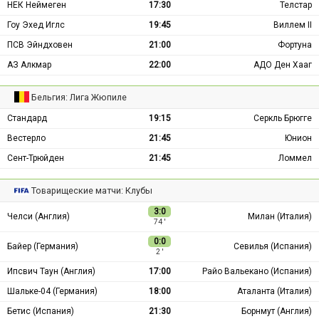
НЕК Неймеген
17:30
Телстар
Гоу Эхед Иглс
19:45
Виллем II
ПСВ Эйндховен
21:00
Фортуна
АЗ Алкмар
22:00
АДО Ден Хааг
Бельгия: Лига Жюпиле
Стандард
19:15
Серкль Брюгге
Вестерло
21:45
Юнион
Сент-Трюйден
21:45
Ломмел
Товарищеские матчи: Клубы
3:0
Челси (Англия)
Милан (Италия)
74 ′
0:0
Байер (Германия)
Севилья (Испания)
2 ′
Ипсвич Таун (Англия)
17:00
Райо Вальекано (Испания)
Шальке-04 (Германия)
18:00
Аталанта (Италия)
Бетис (Испания)
21:30
Борнмут (Англия)