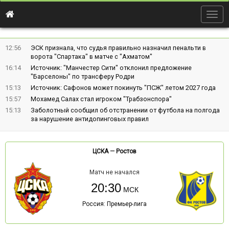
Togg
navig
12:56
ЭСК признала, что судья правильно назначил пенальти в
ворота "Спартака" в матче с "Ахматом"
16:14
Источник: "Манчестер Сити" отклонил предложение
"Барселоны" по трансферу Родри
15:13
Источник: Сафонов может покинуть "ПСЖ" летом 2027 года
15:57
Мохамед Салах стал игроком "Трабзонспора"
15:13
Заболотный сообщил об отстранении от футбола на полгода
за нарушение антидопинговых правил
ЦСКА
—
Ростов
Матч не начался
20:30
Россия: Премьер-лига