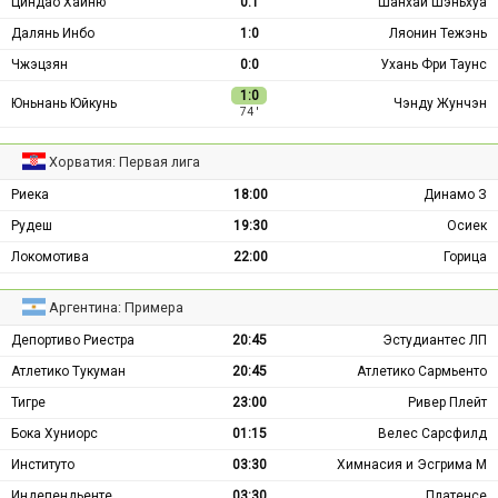
Циндао Хайню
0:1
Шанхай Шэньхуа
Далянь Инбо
1:0
Ляонин Тежэнь
Чжэцзян
0:0
Ухань Фри Таунс
1:0
Юньнань Юйкунь
Чэнду Жунчэн
74 ′
Хорватия: Первая лига
Риека
18:00
Динамо З
Рудеш
19:30
Осиек
Локомотива
22:00
Горица
Аргентина: Примера
Депортиво Риестра
20:45
Эстудиантес ЛП
Атлетико Тукуман
20:45
Атлетико Сармьенто
Тигре
23:00
Ривер Плейт
Бока Хуниорс
01:15
Велес Сарсфилд
Институто
03:30
Химнасия и Эсгрима М
Индепендьенте
03:30
Платенсе