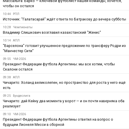
Массалыга: Барко — ключевой футболист нашей команды, хочется,
чтобы он остался
10:44
РПЛ
Источник: "Галатасарай" ждёт ответа по Батракову до вечера субботы
10:28
Чемпионаты
Владимир Слишкович возглавил казахстанский "Женис"
10:14
АПЛ
"Барселона" готовит улучшенное предложение по трансферу Родри из
"Манчестер Сити"
09:55
ЧМ-2026
Президент Федерации футбола Аргентины: мы все хотим, чтобы
Скалони остался
09:38
АПЛ
Чичарито: Холанд великолепен, но пространство для роста у него ещё
есть
09:25
Бундеслига
Чичарито: дай Кейну два момента у ворот — и он почти наверняка оба
реализует
09:10
ЧМ-2026
Президент Федерации футбола Аргентины ответил на вопрос о
будущем Лионеля Месси в сборной