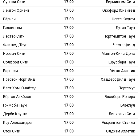
Суонси Сити
17:00
Бирмингем Сити
Лейтон Ориент
17:00
Оксфорд Юнайтед
Бёрнли
17:00
Ноттс Каунти
Гиллингем
17:00
Лутон Таун
Лестер Сити
17:00
Нортгемптон Таун
Флитвуд Таун
17:00
Честерфилд
Норвич Сити
17:00
Милтон-Кинс Донс
Солфорд Сити
17:00
Шрусбери Таун
Барнсли
17:00
Уиган Атлетик
Престон Норт Энд
17:00
Хаддерсфилд Таун
Вест Хэм Юнайтед
17:00
Портсмут
Бёртон Альбион
17:00
Блэкберн Роверс
Гримсби Таун
17:00
Блэкпул
Дерби Каунти
17:00
Линкольн Сити
Кру Александра
17:00
Аккрингтон Стэнли
Сток Сити
17:00
Олдхэм Атлетик