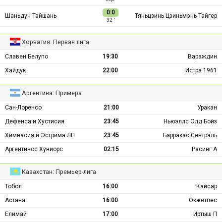
0:0
Шаньдун Тайшань
Тяньцзинь Цзиньмэнь Тайгер
32 ′
Хорватия: Первая лига
Славен Белупо
19:30
Вараждин
Хайдук
22:00
Истра 1961
Аргентина: Примера
Сан-Лоренсо
21:00
Уракан
Дефенса и Хустисия
23:45
Ньюэллс Олд Бойз
Химнасия и Эсгрима ЛП
23:45
Барракас Сентраль
Аргентинос Хуниорс
02:15
Расинг А
Казахстан: Премьер-лига
Тобол
16:00
Кайсар
Астана
16:00
Окжетпес
Елимай
17:00
Иртыш П