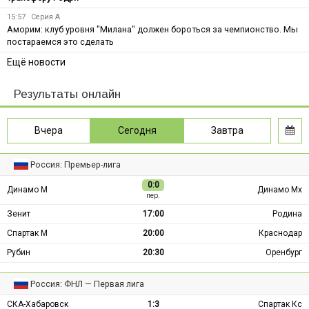
15:57
Серия А
Аморим: клуб уровня "Милана" должен бороться за чемпионство. Мы
постараемся это сделать
Ещё новости
Результаты онлайн
Вчера
Сегодня
Завтра
Россия: Премьер-лига
0:0
Динамо М
Динамо Мх
пер.
Зенит
17:00
Родина
Спартак М
20:00
Краснодар
Рубин
20:30
Оренбург
Россия: ФНЛ — Первая лига
СКА-Хабаровск
1:3
Спартак Кс