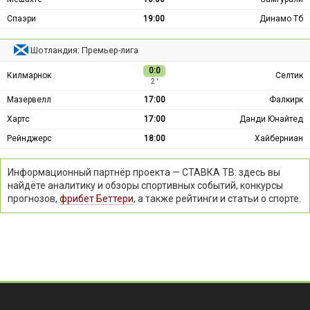
Спаэри
19:00
Динамо Тб
Шотландия: Премьер-лига
0:0
Килмарнок
Селтик
2 ′
Мазервелл
17:00
Фалкирк
Хартс
17:00
Данди Юнайтед
Рейнджерс
18:00
Хайберниан
Информационный партнёр проекта — СТАВКА ТВ: здесь вы
найдёте аналитику и обзоры спортивных событий, конкурсы
прогнозов,
фрибет Беттери
, а также рейтинги и статьи о спорте.