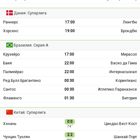
Дания: Суперлига
Раннерс
17:00
Люнгбю
Хорсенс
19:00
Брондбю
Бразилия: Серия А
Крузейро
17:00
Мирасол
Баия
22:00
Васко да Гама
Палмейрас
22:00
Интернасьонал
Ред Булл Брагантино
00:30
Коринтианс
Сантос
00:30
Атлетико Паранаэнсе
Фламенго
01:30
Витория
Китай: Суперлига
0:0
Хэнань
Циндао Вест Кост
74 ′
2:2
Чунцин Тунлян
Шанхай Порт
пер.