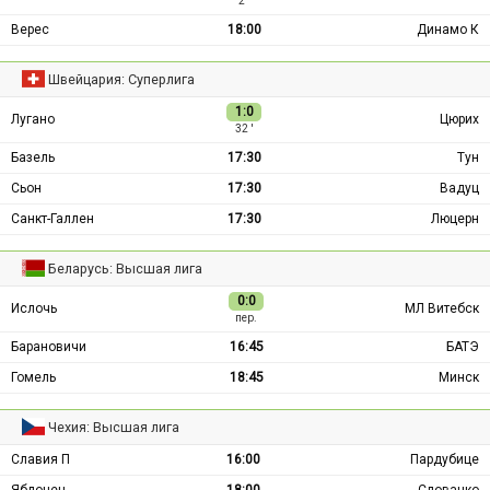
2 ′
Верес
18:00
Динамо К
Швейцария: Суперлига
1:0
Лугано
Цюрих
32 ′
Базель
17:30
Тун
Сьон
17:30
Вадуц
Санкт-Галлен
17:30
Люцерн
Беларусь: Высшая лига
0:0
Ислочь
МЛ Витебск
пер.
Барановичи
16:45
БАТЭ
Гомель
18:45
Минск
Чехия: Высшая лига
Славия П
16:00
Пардубице
Яблонец
18:00
Словацко