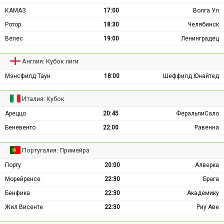
КАМАЗ
17:00
Волга Ул
Ротор
18:30
Челябинск
Велес
19:00
Ленинградец
Англия: Кубок лиги
Мэнсфилд Таун
18:00
Шеффилд Юнайтед
Италия: Кубок
Ареццо
20:45
ФеральпиСало
Беневенто
22:00
Равенна
Португалия: Примейра
Порту
20:00
Алверка
Морейренсе
22:30
Брага
Бенфика
22:30
Академику
Жил Висенте
22:30
Риу Аве