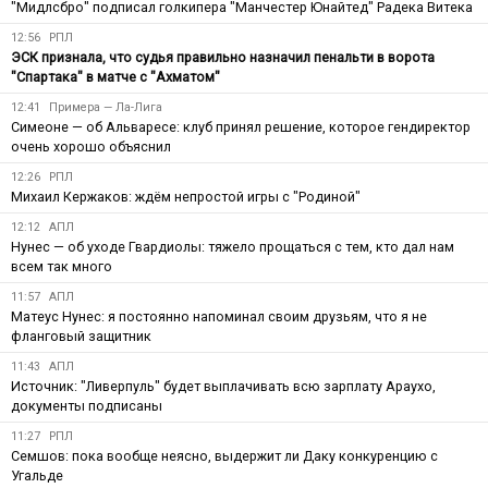
"Мидлсбро" подписал голкипера "Манчестер Юнайтед" Радека Витека
12:56
РПЛ
ЭСК признала, что судья правильно назначил пенальти в ворота
"Спартака" в матче с "Ахматом"
12:41
Примера — Ла-Лига
Симеоне — об Альваресе: клуб принял решение, которое гендиректор
очень хорошо объяснил
12:26
РПЛ
Михаил Кержаков: ждём непростой игры с "Родиной"
12:12
АПЛ
Нунес — об уходе Гвардиолы: тяжело прощаться с тем, кто дал нам
всем так много
11:57
АПЛ
Матеус Нунес: я постоянно напоминал своим друзьям, что я не
фланговый защитник
11:43
АПЛ
Источник: "Ливерпуль" будет выплачивать всю зарплату Араухо,
документы подписаны
11:27
РПЛ
Семшов: пока вообще неясно, выдержит ли Даку конкуренцию с
Угальде