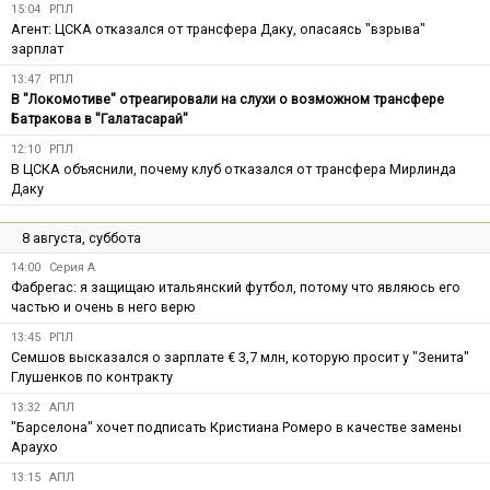
15:04
РПЛ
Агент: ЦСКА отказался от трансфера Даку, опасаясь "взрыва"
зарплат
13:47
РПЛ
В "Локомотиве" отреагировали на слухи о возможном трансфере
Батракова в "Галатасарай"
12:10
РПЛ
В ЦСКА объяснили, почему клуб отказался от трансфера Мирлинда
Даку
8 августа, суббота
14:00
Серия А
Фабрегас: я защищаю итальянский футбол, потому что являюсь его
частью и очень в него верю
13:45
РПЛ
Семшов высказался о зарплате € 3,7 млн, которую просит у "Зенита"
Глушенков по контракту
13:32
АПЛ
"Барселона" хочет подписать Кристиана Ромеро в качестве замены
Араухо
13:15
АПЛ