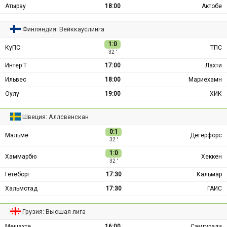
Атырау
18:00
Актобе
Финляндия: Вейккауслиига
1:0
КуПС
ТПС
32 ′
Интер Т
17:00
Лахти
Ильвес
18:00
Мариехамн
Оулу
19:00
ХИК
Швеция: Аллсвенскан
0:1
Мальмё
Дегерфорс
32 ′
1:0
Хаммарбю
Хеккен
32 ′
Гётеборг
17:30
Кальмар
Хальмстад
17:30
ГАИС
Грузия: Высшая лига
Мешахте
16:00
Самгурали