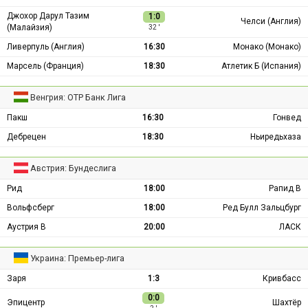
Джохор Дарул Тазим
1:0
Челси (Англия)
(Малайзия)
32 ′
Ливерпуль (Англия)
16:30
Монако (Монако)
Марсель (Франция)
18:30
Атлетик Б (Испания)
Венгрия: ОТР Банк Лига
Пакш
16:30
Гонвед
Дебрецен
18:30
Ньиредьхаза
Австрия: Бундеслига
Рид
18:00
Рапид В
Вольфсберг
18:00
Ред Булл Зальцбург
Аустрия В
20:00
ЛАСК
Украина: Премьер-лига
Заря
1:3
Кривбасс
0:0
Эпицентр
Шахтёр