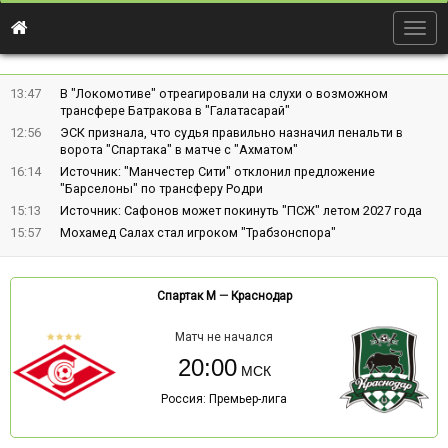
Togg
navig
13:47
В "Локомотиве" отреагировали на слухи о возможном
трансфере Батракова в "Галатасарай"
12:56
ЭСК признала, что судья правильно назначил пенальти в
ворота "Спартака" в матче с "Ахматом"
16:14
Источник: "Манчестер Сити" отклонил предложение
"Барселоны" по трансферу Родри
15:13
Источник: Сафонов может покинуть "ПСЖ" летом 2027 года
15:57
Мохамед Салах стал игроком "Трабзонспора"
Спартак М
—
Краснодар
Матч не начался
20:00
Россия: Премьер-лига