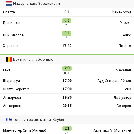
Нидерланды: Эредивизия
Спарта
0:1
Фейеноорд
0:0
Гронинген
Утрехт
2 ′
0:0
ПЕК Зволле
Аякс
2 ′
Херенвен
17:45
Твенте
Бельгия: Лига Жюпиле
2:0
Гент
Мехелен
пер.
Шарлеруа
17:00
Ауд-Хеверле Лёвен
Зюлте-Варегем
17:00
Генк
Андерлехт
19:30
Ла Лувьер
Антверпен
20:15
Беверен
Товарищеские матчи: Клубы
2:1
Манчестер Сити (Англия)
Атлетико М (Испания)
74 ′