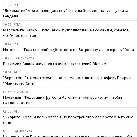
11:13
РПЛ
"Локомотив" может арендовать у "Црвены Звезды" полузащитника
Генделя
10:58
РПЛ
Массалыга: Барко — ключевой футболист нашей команды, хочется,
чтобы он остался
10:44
РПЛ
Источник: "Галатасарай" ждёт ответа по Батракову до вечера субботы
10:28
Чемпионаты
Владимир Слишкович возглавил казахстанский "Женис"
10:14
АПЛ
"Барселона" готовит улучшенное предложение по трансферу Родри из
"Манчестер Сити"
09:55
ЧМ-2026
Президент Федерации футбола Аргентины: мы все хотим, чтобы
Скалони остался
09:38
АПЛ
Чичарито: Холанд великолепен, но пространство для роста у него ещё
есть
09:25
Бундеслига
Чичарито: дай Кейну два момента у ворот — и он почти наверняка оба