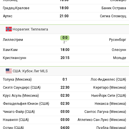
Градец-Кралове
18:00
Баник Острава
Артис
21:00
Сигма Оломоуц
Норвегия: Типпелига
0:0
Лиллестрем
Русенборг
2 ′
Хам-Кам
18:00
Олесунн
Кристиансунн
20:15
Мольде
США: Кубок Лиг MLS
Толука (Мексика)
0:1
Лос-Анджелес (США)
Сиэтл Саундерс (США)
22:30
Керетаро (Мексика)
Крус Асуль (Мексика)
02:30
Нью-Йорк Сити (США)
Филадельфия Юнион (США)
02:30
Некакса (Мексика)
Чикаго Файр (США)
03:00
Сантос Лагуна (Мексика)
Нэшвилл (США)
03:00
Атлетико Сан Луис (Мексика)
Остин (США)
04:00
Пуэбла (Мексика)