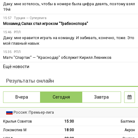
Даку: мне хотелось, чтобы в номере была цифра девять, поэтому взял
19-й
15:57
Турция — Суперлига
Мохамед Салах стал игроком "Трабзонспора"
15:46
РПЛ
Даку: мне нравится играть на команду. И забивать, конечно, тоже. Это
мой главный навык
15:35
РПЛ
Матч "Спартак" — "Краснодар" обслужит Кирилл Левников
Ещё новости
Результаты онлайн
Вчера
Сегодня
Завтра
Россия: Премьер-лига
Крылья Советов
15:30
Балтика
Локомотив М
18:00
Акрон