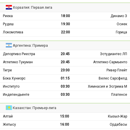
Хорватия: Первая лига
Риека
18:00
Динамо З
Рудеш
19:30
Осиек
Локомотива
22:00
Горица
Аргентина: Примера
Депортиво Риестра
20:45
Эстудиантес ЛП
Атлетико Тукуман
20:45
Атлетико Сармьенто
Тигре
23:00
Ривер Плейт
Бока Хуниорс
01:15
Велес Сарсфилд
Институто
03:30
Химнасия и Эсгрима М
Индепендьенте
03:30
Платенсе
Казахстан: Премьер-лига
Алтай
15:00
Кызыл-Жар
Жетысу
16:00
Ордабасы