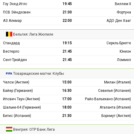
Гоу Эхед Иглс
19:45
Виллем II
ПСВ Эйндховен
21:00
Фортуна
АЗ Алкмар
22:00
АДО Ден Хааг
Бельгия: Лига Жюпиле
Стандард
19:15
Серкль Брюгге
Вестерло
21:45
Юнион
Сент-Трюйден
21:45
Ломмел
Товарищеские матчи: Клубы
Челси (Англия)
15:00
Милан (Италия)
Байер (Германия)
16:30
Севилья (Испания)
Ипсвич Таун (Англия)
17:00
Райо Вальекано (Испания)
Шальке-04 (Германия)
18:00
Аталанта (Италия)
Бетис (Испания)
21:30
Борнмут (Англия)
Венгрия: ОТР Банк Лига