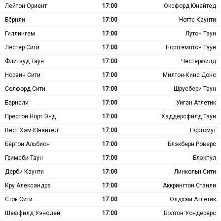
Лейтон Ориент
17:00
Оксфорд Юнайтед
Бёрнли
17:00
Ноттс Каунти
Гиллингем
17:00
Лутон Таун
Лестер Сити
17:00
Нортгемптон Таун
Флитвуд Таун
17:00
Честерфилд
Норвич Сити
17:00
Милтон-Кинс Донс
Солфорд Сити
17:00
Шрусбери Таун
Барнсли
17:00
Уиган Атлетик
Престон Норт Энд
17:00
Хаддерсфилд Таун
Вест Хэм Юнайтед
17:00
Портсмут
Бёртон Альбион
17:00
Блэкберн Роверс
Гримсби Таун
17:00
Блэкпул
Дерби Каунти
17:00
Линкольн Сити
Кру Александра
17:00
Аккрингтон Стэнли
Сток Сити
17:00
Олдхэм Атлетик
Шеффилд Уэнсдей
17:00
Болтон Уондерерс