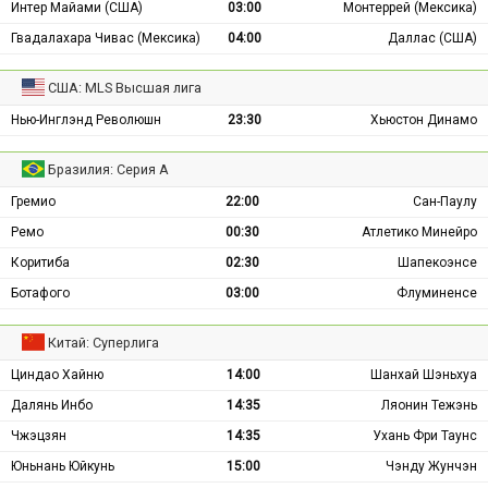
Интер Майами (США)
03:00
Монтеррей (Мексика)
Гвадалахара Чивас (Мексика)
04:00
Даллас (США)
США: MLS Высшая лига
Нью-Инглэнд Революшн
23:30
Хьюстон Динамо
Бразилия: Серия А
Гремио
22:00
Сан-Паулу
Ремо
00:30
Атлетико Минейро
Коритиба
02:30
Шапекоэнсе
Ботафого
03:00
Флуминенсе
Китай: Суперлига
Циндао Хайню
14:00
Шанхай Шэньхуа
Далянь Инбо
14:35
Ляонин Тежэнь
Чжэцзян
14:35
Ухань Фри Таунс
Юньнань Юйкунь
15:00
Чэнду Жунчэн