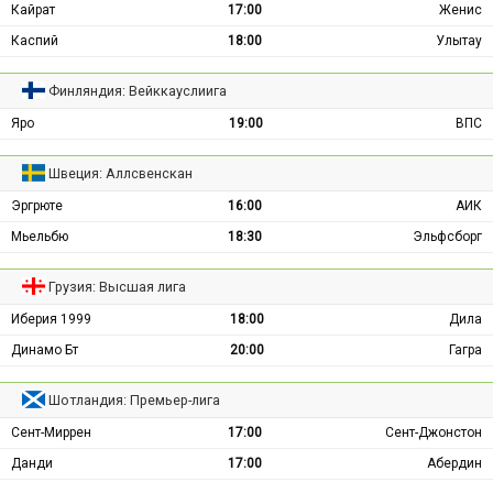
Кайрат
17:00
Женис
Каспий
18:00
Улытау
Финляндия: Вейккауслиига
Яро
19:00
ВПС
Швеция: Аллсвенскан
Эргрюте
16:00
АИК
Мьельбю
18:30
Эльфсборг
Грузия: Высшая лига
Иберия 1999
18:00
Дила
Динамо Бт
20:00
Гагра
Шотландия: Премьер-лига
Сент-Миррен
17:00
Сент-Джонстон
Данди
17:00
Абердин