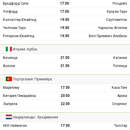
Брэдфорд Сити
17:00
Рочдейл
Уотфорд
17:00
Кроули Таун
Колчестер Юнайтед
19:30
Саутгемптон
Челтнем Таун
19:30
Чарльтон Атлетик
Ротерхэм Юнайтед
19:30
Вест Бромвич Альбион
Италия: Кубок
Виченца
21:00
Катания
Асколи
21:30
Потенца
Португалия: Примейра
Маритиму
17:30
Каза Пия
Витория Гимарайнш
20:00
Арока
Эштрела
22:30
Спортинг
Нидерланды: Эредивизия
НЕК Неймеген
17:30
Телстар