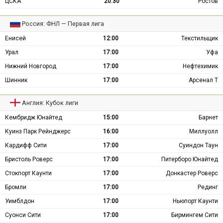
ЦСКА
20:30
Ростов
Россия: ФНЛ — Первая лига
Енисей
12:00
Текстильщик
Урал
17:00
Уфа
Нижний Новгород
17:00
Нефтехимик
Шинник
17:00
Арсенал Т
Англия: Кубок лиги
Кембридж Юнайтед
15:00
Барнет
Куинз Парк Рейнджерс
16:00
Миллуолл
Кардифф Сити
17:00
Суиндон Таун
Бристоль Роверс
17:00
Питерборо Юнайтед
Стокпорт Каунти
17:00
Донкастер Роверс
Бромли
17:00
Рединг
Уимблдон
17:00
Ньюпорт Каунти
Суонси Сити
17:00
Бирмингем Сити