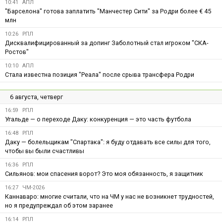
10:41
АПЛ
"Барселона" готова заплатить "Манчестер Сити" за Родри более € 45
млн
10:26
РПЛ
Дисквалифицированный за допинг Заболотный стал игроком "СКА-
Ростов"
10:10
АПЛ
Стала известна позиция "Реала" после срыва трансфера Родри
6 августа, четверг
16:59
РПЛ
Угальде — о переходе Даку: конкуренция — это часть футбола
16:48
РПЛ
Даку — болельщикам "Спартака": я буду отдавать все силы для того,
чтобы вы были счастливы
16:36
РПЛ
Сильянов: мои спасения ворот? Это моя обязанность, я защитник
16:27
ЧМ-2026
Каннаваро: многие считали, что на ЧМ у нас не возникнет трудностей,
но я предупреждал об этом заранее
16:14
РПЛ