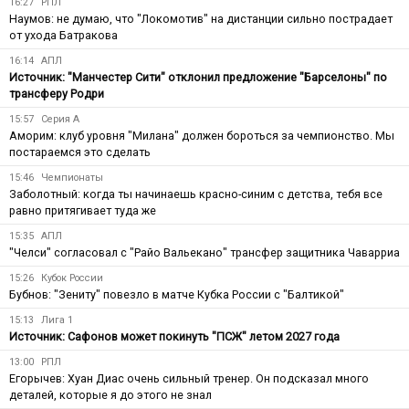
16:27
РПЛ
Наумов: не думаю, что "Локомотив" на дистанции сильно пострадает
от ухода Батракова
16:14
АПЛ
Источник: "Манчестер Сити" отклонил предложение "Барселоны" по
трансферу Родри
15:57
Серия А
Аморим: клуб уровня "Милана" должен бороться за чемпионство. Мы
постараемся это сделать
15:46
Чемпионаты
Заболотный: когда ты начинаешь красно-синим с детства, тебя все
равно притягивает туда же
15:35
АПЛ
"Челси" согласовал с "Райо Вальекано" трансфер защитника Чаварриа
15:26
Кубок России
Бубнов: "Зениту" повезло в матче Кубка России с "Балтикой"
15:13
Лига 1
Источник: Сафонов может покинуть "ПСЖ" летом 2027 года
13:00
РПЛ
Егорычев: Хуан Диас очень сильный тренер. Он подсказал много
деталей, которые я до этого не знал