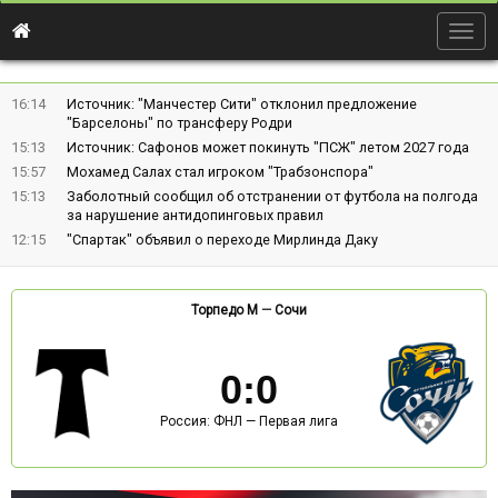
Togg
navig
16:14
Источник: "Манчестер Сити" отклонил предложение
"Барселоны" по трансферу Родри
15:13
Источник: Сафонов может покинуть "ПСЖ" летом 2027 года
15:57
Мохамед Салах стал игроком "Трабзонспора"
15:13
Заболотный сообщил об отстранении от футбола на полгода
за нарушение антидопинговых правил
12:15
"Спартак" объявил о переходе Мирлинда Даку
Торпедо М
—
Сочи
0
:
0
Россия: ФНЛ — Первая лига