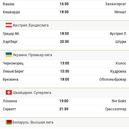
Вашаш
16:30
Залаэгерсег
Кишварда
18:30
Уйпешт
Австрия: Бундеслига
Грацер АК
18:00
Аустрия Л
Хартберг
20:30
Штурм
Украина: Премьер-лига
Черноморец
13:00
Колос
Левый Берег
15:30
Кудровка
Буковина
18:00
Оболонь-Бровар
Швейцария: Суперлига
Лозанна
19:00
Янг Бойз
Серветт
21:30
Грассхоппер
Беларусь: Высшая лига