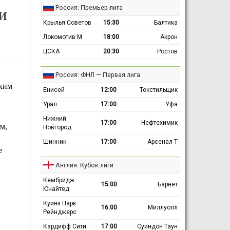
Россия: Премьер-лига
и
Крылья Советов
15:30
Балтика
Локомотив М
18:00
Акрон
ЦСКА
20:30
Ростов
Россия: ФНЛ — Первая лига
ским
Енисей
12:00
Текстильщик
Урал
17:00
Уфа
Нижний
17:00
Нефтехимик
м,
Новгород
Шинник
17:00
Арсенал Т
е
Англия: Кубок лиги
Кембридж
15:00
Барнет
Юнайтед
Куинз Парк
16:00
Миллуолл
Рейнджерс
Кардифф Сити
17:00
Суиндон Таун