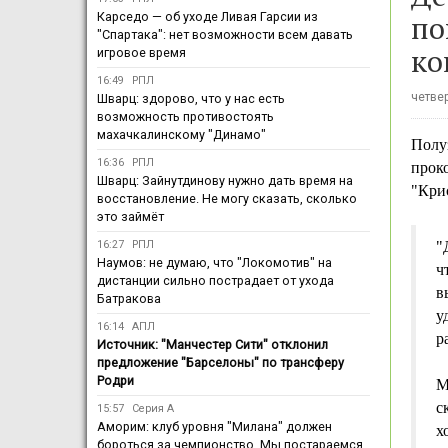
по
Карседо — об уходе Ливая Гарсии из
"Спартака": нет возможности всем давать
ко
игровое время
16:49
РПЛ
четвер
Шварц: здорово, что у нас есть
возможность противостоять
махачкалинскому "Динамо"
Полу
16:36
РПЛ
прок
Шварц: Зайнутдинову нужно дать время на
"Крис
восстановление. Не могу сказать, сколько
это займёт
16:27
РПЛ
"
Наумов: не думаю, что "Локомотив" на
ч
дистанции сильно пострадает от ухода
в
Батракова
у
16:14
АПЛ
р
Источник: "Манчестер Сити" отклонил
предложение "Барселоны" по трансферу
Родри
М
с
15:57
Серия А
Аморим: клуб уровня "Милана" должен
х
бороться за чемпионство. Мы постараемся