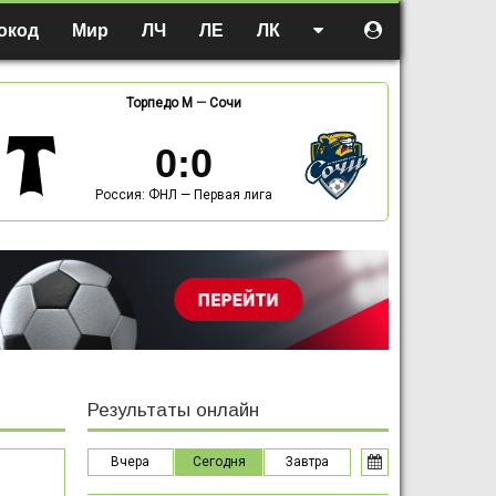
окод
Мир
ЛЧ
ЛЕ
ЛК
Торпедо М
—
Сочи
0
:
0
Россия: ФНЛ — Первая лига
Результаты онлайн
Вчера
Сегодня
Завтра