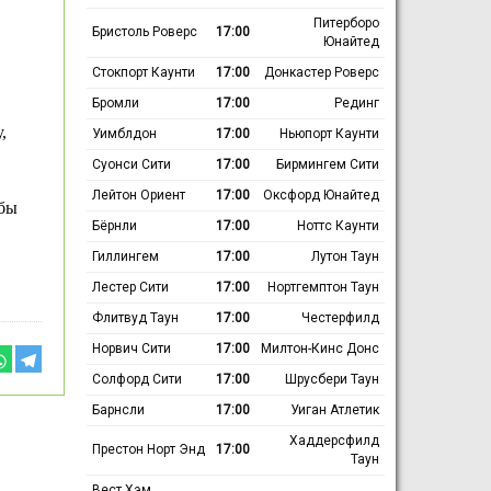
Питерборо
Бристоль Роверс
17:00
Юнайтед
Стокпорт Каунти
17:00
Донкастер Роверс
Бромли
17:00
Рединг
,
Уимблдон
17:00
Ньюпорт Каунти
Суонси Сити
17:00
Бирмингем Сити
Лейтон Ориент
17:00
Оксфорд Юнайтед
обы
Бёрнли
17:00
Ноттс Каунти
Гиллингем
17:00
Лутон Таун
Лестер Сити
17:00
Нортгемптон Таун
Флитвуд Таун
17:00
Честерфилд
Норвич Сити
17:00
Милтон-Кинс Донс
Солфорд Сити
17:00
Шрусбери Таун
Барнсли
17:00
Уиган Атлетик
Хаддерсфилд
Престон Норт Энд
17:00
Таун
Вест Хэм