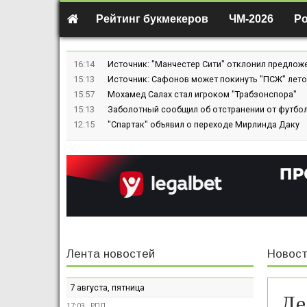
Рейтинг букмекеров
ЧМ-2026
Р
16:14
Источник: "Манчестер Сити" отклонил предлож
15:13
Источник: Сафонов может покинуть "ПСЖ" лето
15:57
Мохамед Салах стал игроком "Трабзонспора"
15:13
Заболотный сообщил об отстранении от футбол
12:15
"Спартак" объявил о переходе Мирлинда Даку
Лента новостей
Новост
7 августа, пятница
Де
17:03
РПЛ