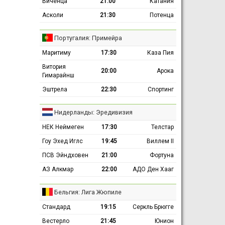
Виченца
21:00
Катания
Асколи
21:30
Потенца
Португалия: Примейра
Маритиму
17:30
Каза Пия
Витория
20:00
Арока
Гимарайнш
Эштрела
22:30
Спортинг
Нидерланды: Эредивизия
НЕК Неймеген
17:30
Телстар
Гоу Эхед Иглс
19:45
Виллем II
ПСВ Эйндховен
21:00
Фортуна
АЗ Алкмар
22:00
АДО Ден Хааг
Бельгия: Лига Жюпиле
Стандард
19:15
Серкль Брюгге
Вестерло
21:45
Юнион