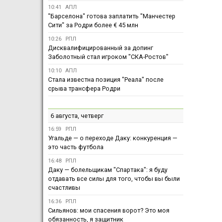
10:41
АПЛ
"Барселона" готова заплатить "Манчестер
Сити" за Родри более € 45 млн
10:26
РПЛ
Дисквалифицированный за допинг
Заболотный стал игроком "СКА-Ростов"
10:10
АПЛ
Стала известна позиция "Реала" после
срыва трансфера Родри
6 августа, четверг
16:59
РПЛ
Угальде — о переходе Даку: конкуренция —
это часть футбола
16:48
РПЛ
Даку — болельщикам "Спартака": я буду
отдавать все силы для того, чтобы вы были
счастливы
16:36
РПЛ
Сильянов: мои спасения ворот? Это моя
обязанность, я защитник