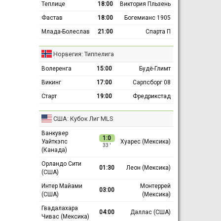
Теплице
18:00
Виктория Пльзень
Фастав
18:00
Богемианс 1905
Млада-Болеслав
21:00
Спарта П
Норвегия: Типпелига
Волеренга
15:00
Будё-Глимт
Викинг
17:00
Сарпсборг 08
Старт
19:00
Фредрикстад
США: Кубок Лиг MLS
Ванкувер
1:0
Уайткэпс
Хуарес (Мексика)
33 ′
(Канада)
Орландо Сити
01:30
Леон (Мексика)
(США)
Интер Майами
Монтеррей
03:00
(США)
(Мексика)
Гвадалахара
04:00
Даллас (США)
Чивас (Мексика)