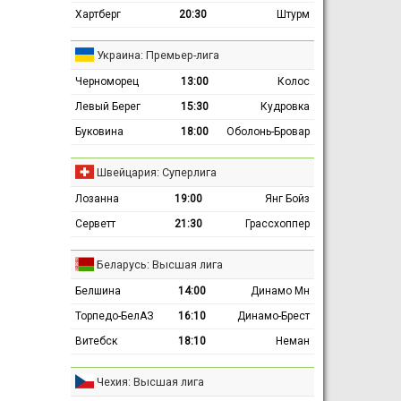
Хартберг
20:30
Штурм
Украина: Премьер-лига
Черноморец
13:00
Колос
Левый Берег
15:30
Кудровка
Буковина
18:00
Оболонь-Бровар
Швейцария: Суперлига
Лозанна
19:00
Янг Бойз
Серветт
21:30
Грассхоппер
Беларусь: Высшая лига
Белшина
14:00
Динамо Мн
Торпедо-БелАЗ
16:10
Динамо-Брест
Витебск
18:10
Неман
Чехия: Высшая лига