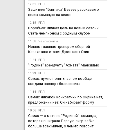
12:31
РПЛ
Защитник "Балтики" Бевеев рассказал о
целях команды на сезон
12:15
РПЛ
Воробьёв: личная цель на новый сезон?
Стать чемпионом с родным клубом
11:58
Чемпионаты
Новым главным тренером сборной
Казахстана станет Джон вант Схип
11:44
РПЛ
"Родина" арендует у "Ахмата" Мансилью
11:29
РПЛ
Семак: нужно понять, зачем вообще
вводили паспорт болельщика
11:14
РПЛ
Семак: никакой конкретики по Энрике нет,
предложений нет. Он набирает форму
10:56
РПЛ
Семак — о матче с "Родиной": команда,
которая выиграла Первую лигу, забив
больше всех мячей, о чём-то говорит