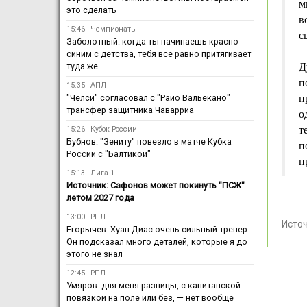
м
это сделать
в
15:46
Чемпионаты
с
Заболотный: когда ты начинаешь красно-
синим с детства, тебя все равно притягивает
туда же
Д
п
15:35
АПЛ
"Челси" согласовал с "Райо Вальекано"
п
трансфер защитника Чаварриа
о
т
15:26
Кубок России
Бубнов: "Зениту" повезло в матче Кубка
п
России с "Балтикой"
п
15:13
Лига 1
Источник: Сафонов может покинуть "ПСЖ"
летом 2027 года
13:00
РПЛ
Исто
Егорычев: Хуан Диас очень сильный тренер.
Он подсказал много деталей, которые я до
этого не знал
12:45
РПЛ
Умяров: для меня разницы, с капитанской
повязкой на поле или без, — нет вообще