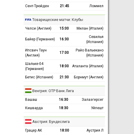
Сент-Трюйден
21:45
Ломмел
Товарищеские матчи: Клубы
Челси (Англия)
15:00
Милан (Италия)
Севилья
Байер (Германия)
16:30
(Испания)
Ипсвич Таун
Райо Вальекано
17:00
(Англия)
(Испания)
Шальке-04
18:00
Аталанта (Италия)
(Германия)
Бетис (Испания)
21:30
Борнмут (Англия)
Венгрия: ОТР Банк Лига
Вашаш
16:30
Залаэгерсег
Кишварда
18:30
Уйпешт
Австрия: Бундеслига
Грацер АК
18:00
Аустрия Л