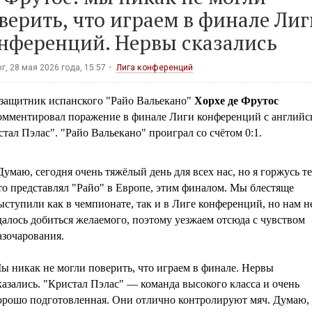
верить, что играем в финале Лиг
нференций. Нервы сказались
г, 28 мая 2026 года, 15:57
Лига конференций
защитник испанского "Райо Вальекано"
Хорхе де Фрутос
омментировал поражение в финале Лиги конференций с англий
тал Пэлас". "Райо Вальекано" проиграл со счётом 0:1.
Думаю, сегодня очень тяжёлый день для всех нас, но я горжусь те
то представлял "Райо" в Европе, этим финалом. Мы блестяще
ыступили как в чемпионате, так и в Лиге конференций, но нам н
далось добиться желаемого, поэтому уезжаем отсюда с чувством
азочарования.
ы никак не могли поверить, что играем в финале. Нервы
казались. "Кристал Пэлас" — команда высокого класса и очень
орошо подготовленная. Они отлично контролируют мяч. Думаю,