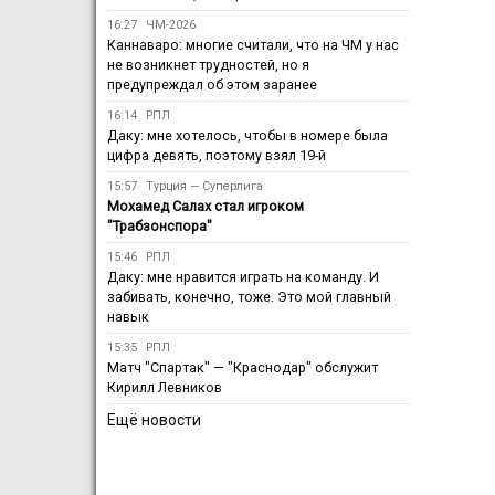
16:27
ЧМ-2026
Каннаваро: многие считали, что на ЧМ у нас
не возникнет трудностей, но я
предупреждал об этом заранее
16:14
РПЛ
Даку: мне хотелось, чтобы в номере была
цифра девять, поэтому взял 19-й
15:57
Турция — Суперлига
Мохамед Салах стал игроком
"Трабзонспора"
15:46
РПЛ
Даку: мне нравится играть на команду. И
забивать, конечно, тоже. Это мой главный
навык
15:35
РПЛ
Матч "Спартак" — "Краснодар" обслужит
Кирилл Левников
Ещё новости