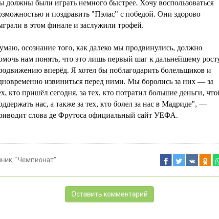
ы должны были играть немного быстрее. Хочу воспользоваться
озможностью и поздравить "Пэлас" с победой. Они здорово
ыграли в этом финале и заслужили трофей.
умаю, осознание того, как далеко мы продвинулись, должно
омочь нам понять, что это лишь первый шаг к дальнейшему росту
родвижению вперёд. Я хотел бы поблагодарить болельщиков и
дновременно извиниться перед ними. Мы боролись за них — за
ех, кто пришёл сегодня, за тех, кто потратил большие деньги, чт
оддержать нас, а также за тех, кто болел за нас в Мадриде", —
риводит слова де Фрутоса официальный сайт УЕФА.
чник:
"Чемпионат"
Оставить комментарий