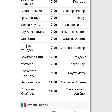
17:00
Портсмут
Юнайтед
Бёртон Альбион
17:00
Блэкберн Роверс
Гримсби Таун
17:00
Блэкпул
Дерби Каунти
17:00
Линкольн Сити
Кру Александра
17:00
Аккрингтон Стэнли
Сток Сити
17:00
Олдхэм Атлетик
Шеффилд
17:00
Болтон Уондерерс
Уэнсдей
Брэдфорд Сити
17:00
Рочдейл
Уотфорд
17:00
Кроули Таун
Колчестер
19:30
Саутгемптон
Юнайтед
Челтнем Таун
19:30
Чарльтон Атлетик
Ротерхэм
Вест Бромвич
19:30
Юнайтед
Альбион
Италия: Кубок