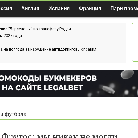
оссия
Англия
Испания
Франция
Пари пром
ение "Барселоны" по трансферу Родри
м 2027 года
а на полгода за нарушение антидопинговых правил
и футбола
 Фрутос: мы никак не могли