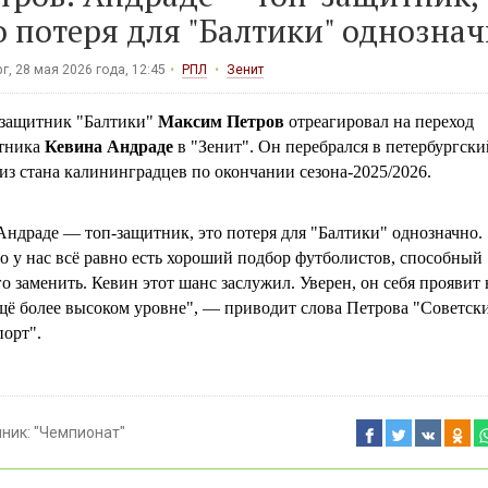
о потеря для "Балтики" однозна
г, 28 мая 2026 года, 12:45
РПЛ
Зенит
защитник "Балтики"
Максим Петров
отреагировал на переход
тника
Кевина Андраде
в "Зенит". Он перебрался в петербургски
из стана калининградцев по окончании сезона-2025/2026.
Андраде — топ-защитник, это потеря для "Балтики" однозначно.
о у нас всё равно есть хороший подбор футболистов, способный
го заменить. Кевин этот шанс заслужил. Уверен, он себя проявит 
щё более высоком уровне", — приводит слова Петрова "Советск
порт".
чник:
"Чемпионат"