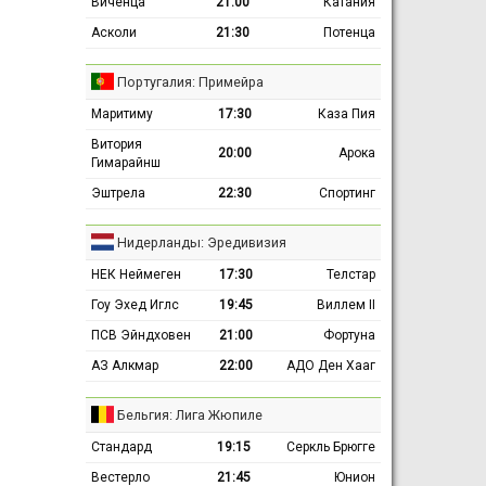
Виченца
21:00
Катания
Асколи
21:30
Потенца
Португалия: Примейра
Маритиму
17:30
Каза Пия
Витория
20:00
Арока
Гимарайнш
Эштрела
22:30
Спортинг
Нидерланды: Эредивизия
НЕК Неймеген
17:30
Телстар
Гоу Эхед Иглс
19:45
Виллем II
ПСВ Эйндховен
21:00
Фортуна
АЗ Алкмар
22:00
АДО Ден Хааг
Бельгия: Лига Жюпиле
Стандард
19:15
Серкль Брюгге
Вестерло
21:45
Юнион