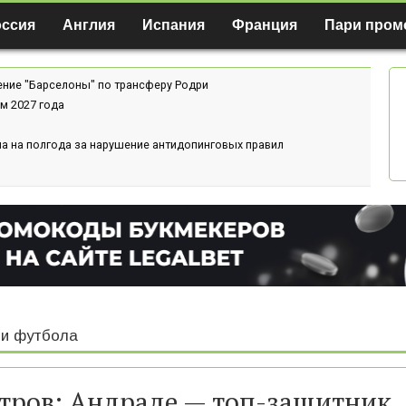
оссия
Англия
Испания
Франция
Пари пром
ение "Барселоны" по трансферу Родри
м 2027 года
а на полгода за нарушение антидопинговых правил
и футбола
тров: Андраде — топ-защитник,