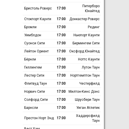
Питерборо
Бристоль Роверс
17:00
Юнайтед
Стокпорт Каунти
17:00
Донкастер Роверс
Бромли
17:00
Рединг
Уимблдон
17:00
Ньюпорт Каунти
Суонси Сити
17:00
Бирмингем Сити
Лейтон Ориент
17:00
Оксфорд Юнайтед
Бёрнли
17:00
Ноттс Каунти
Гиллингем
17:00
Лутон Таун
Лестер Сити
17:00
Нортгемптон Таун
Флитвуд Таун
17:00
Честерфилд
Норвич Сити
17:00
Милтон-Кинс Донс
Солфорд Сити
17:00
Шрусбери Таун
Барнсли
17:00
Уиган Атлетик
Хаддерсфилд
Престон Норт Энд
17:00
Таун
Вест Хэм