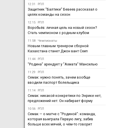
12:31
РПЛ
Защитник "Балтики" Бевеев рассказал о
целях команды на сезон
12:15
РПЛ
Воробьёв: личная цель на новый сезон?
Стать чемпионом с родным клубом
11:58
Чемпионаты
Новым главным тренером сборной
Казахстана станет Джон вант Схип
11:44
РПЛ
"Родина" арендует у "Ахмата" Мансилью
11:29
РПЛ
Семак: нужно понять, зачем вообще
вводили паспорт болельщика
11:14
РПЛ
Семак: никакой конкретики по Энрике нет,
предложений нет. Он набирает форму
10:56
РПЛ
Семак — о матче с "Родиной": команда,
которая выиграла Первую лигу, забив
больше всех мячей, о чём-то говорит