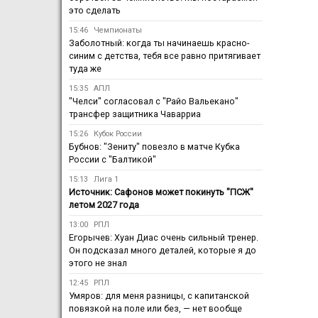
это сделать
15:46
Чемпионаты
Заболотный: когда ты начинаешь красно-
синим с детства, тебя все равно притягивает
туда же
15:35
АПЛ
"Челси" согласовал с "Райо Вальекано"
трансфер защитника Чаварриа
15:26
Кубок России
Бубнов: "Зениту" повезло в матче Кубка
России с "Балтикой"
15:13
Лига 1
Источник: Сафонов может покинуть "ПСЖ"
летом 2027 года
13:00
РПЛ
Егорычев: Хуан Диас очень сильный тренер.
Он подсказал много деталей, которые я до
этого не знал
12:45
РПЛ
Умяров: для меня разницы, с капитанской
повязкой на поле или без, — нет вообще