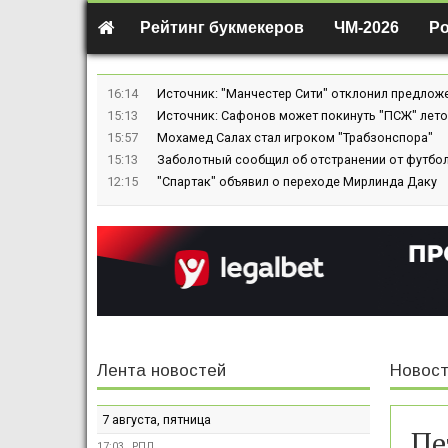
Рейтинг букмекеров
ЧМ-2026
Р
16:14
Источник: "Манчестер Сити" отклонил предлож
15:13
Источник: Сафонов может покинуть "ПСЖ" лето
15:57
Мохамед Салах стал игроком "Трабзонспора"
15:13
Заболотный сообщил об отстранении от футбол
12:15
"Спартак" объявил о переходе Мирлинда Даку
Лента новостей
Новост
7 августа, пятница
Пе
17:03
РПЛ