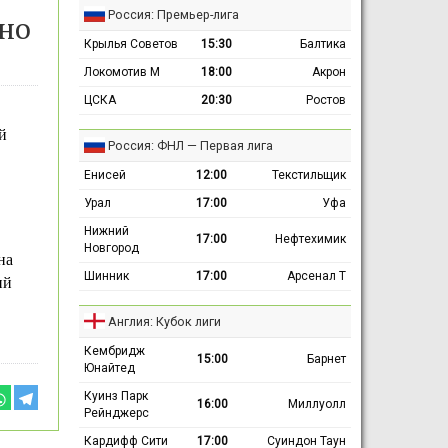
Россия: Премьер-лига
чно
Крылья Советов
15:30
Балтика
Локомотив М
18:00
Акрон
ЦСКА
20:30
Ростов
й
Россия: ФНЛ — Первая лига
Енисей
12:00
Текстильщик
Урал
17:00
Уфа
Нижний
17:00
Нефтехимик
Новгород
на
Шинник
17:00
Арсенал Т
ий
Англия: Кубок лиги
Кембридж
15:00
Барнет
Юнайтед
Куинз Парк
16:00
Миллуолл
Рейнджерс
Кардифф Сити
17:00
Суиндон Таун