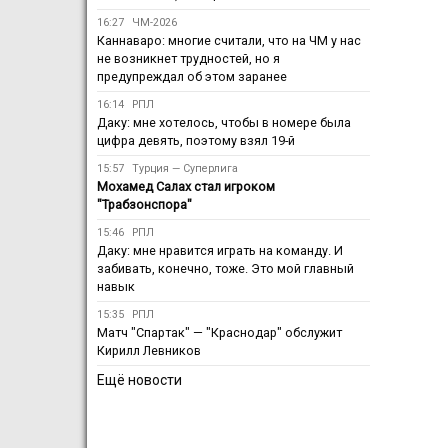
16:27
ЧМ-2026
Каннаваро: многие считали, что на ЧМ у нас
не возникнет трудностей, но я
предупреждал об этом заранее
16:14
РПЛ
Даку: мне хотелось, чтобы в номере была
цифра девять, поэтому взял 19-й
15:57
Турция — Суперлига
Мохамед Салах стал игроком
"Трабзонспора"
15:46
РПЛ
Даку: мне нравится играть на команду. И
забивать, конечно, тоже. Это мой главный
навык
15:35
РПЛ
Матч "Спартак" — "Краснодар" обслужит
Кирилл Левников
Ещё новости