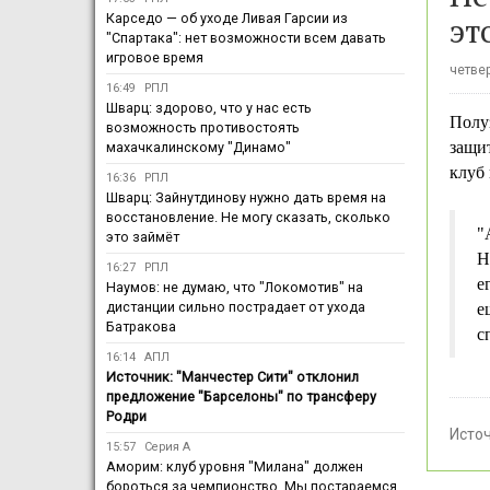
эт
Карседо — об уходе Ливая Гарсии из
"Спартака": нет возможности всем давать
игровое время
четвер
16:49
РПЛ
Шварц: здорово, что у нас есть
Полу
возможность противостоять
защи
махачкалинскому "Динамо"
клуб 
16:36
РПЛ
Шварц: Зайнутдинову нужно дать время на
восстановление. Не могу сказать, сколько
"
это займёт
Н
16:27
РПЛ
е
Наумов: не думаю, что "Локомотив" на
дистанции сильно пострадает от ухода
е
Батракова
с
16:14
АПЛ
Источник: "Манчестер Сити" отклонил
предложение "Барселоны" по трансферу
Родри
Исто
15:57
Серия А
Аморим: клуб уровня "Милана" должен
бороться за чемпионство. Мы постараемся