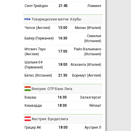
Сент-Трюйден
21:45
Ломмел
Товарищеские матчи: Клубы
Челси (Англия)
15:00
Милан (Италия)
Севилья
Байер (Германия)
16:30
(Испания)
Ипсвич Таун
Райо Вальекано
17:00
(Англия)
(Испания)
Шальке-04
18:00
Аталанта (Италия)
(Германия)
Бетис (Испания)
21:30
Борнмут (Англия)
Венгрия: ОТР Банк Лига
Вашаш
16:30
Залаэгерсег
Кишварда
18:30
Уйпешт
Австрия: Бундеслига
Грацер АК
18:00
Аустрия Л