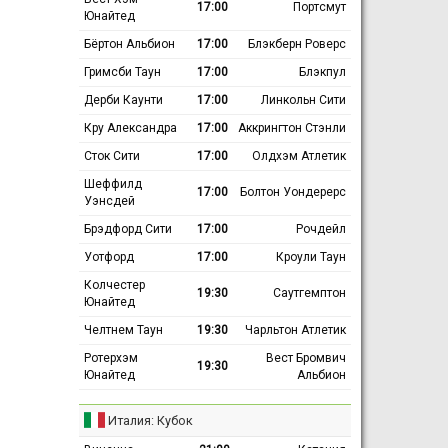
17:00
Портсмут
Юнайтед
Бёртон Альбион
17:00
Блэкберн Роверс
Гримсби Таун
17:00
Блэкпул
Дерби Каунти
17:00
Линкольн Сити
Кру Александра
17:00
Аккрингтон Стэнли
Сток Сити
17:00
Олдхэм Атлетик
Шеффилд
17:00
Болтон Уондерерс
Уэнсдей
Брэдфорд Сити
17:00
Рочдейл
Уотфорд
17:00
Кроули Таун
Колчестер
19:30
Саутгемптон
Юнайтед
Челтнем Таун
19:30
Чарльтон Атлетик
Ротерхэм
Вест Бромвич
19:30
Юнайтед
Альбион
Италия: Кубок