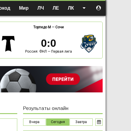
окод
Мир
ЛЧ
ЛЕ
ЛК
Торпедо М
—
Сочи
0
:
0
Россия: ФНЛ — Первая лига
Результаты онлайн
Вчера
Сегодня
Завтра