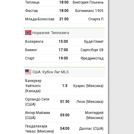
Теплице
18:00
Виктория Пльзень
Фастав
18:00
Богемианс 1905
Млада-Болеслав
21:00
Спарта П
Норвегия: Типпелига
Волеренга
15:00
Будё-Глимт
Викинг
17:00
Сарпсборг 08
Старт
19:00
Фредрикстад
США: Кубок Лиг MLS
Ванкувер
Уайткэпс
1:3
Хуарес (Мексика)
(Канада)
Орландо Сити
01:30
Леон (Мексика)
(США)
Интер Майами
Монтеррей
03:00
(США)
(Мексика)
Гвадалахара
04:00
Даллас (США)
Чивас (Мексика)