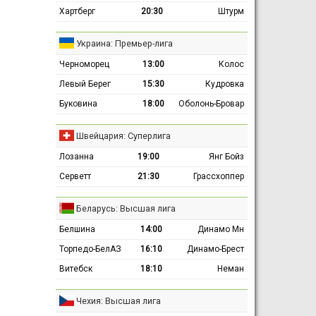
Хартберг
20:30
Штурм
Украина: Премьер-лига
Черноморец
13:00
Колос
Левый Берег
15:30
Кудровка
Буковина
18:00
Оболонь-Бровар
Швейцария: Суперлига
Лозанна
19:00
Янг Бойз
Серветт
21:30
Грассхоппер
Беларусь: Высшая лига
Белшина
14:00
Динамо Мн
Торпедо-БелАЗ
16:10
Динамо-Брест
Витебск
18:10
Неман
Чехия: Высшая лига