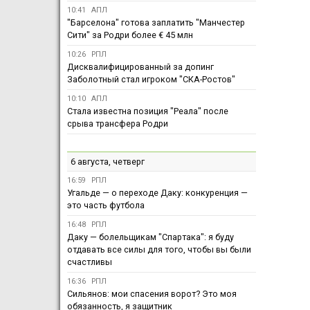
10:41
АПЛ
"Барселона" готова заплатить "Манчестер
Сити" за Родри более € 45 млн
10:26
РПЛ
Дисквалифицированный за допинг
Заболотный стал игроком "СКА-Ростов"
10:10
АПЛ
Стала известна позиция "Реала" после
срыва трансфера Родри
6 августа, четверг
16:59
РПЛ
Угальде — о переходе Даку: конкуренция —
это часть футбола
16:48
РПЛ
Даку — болельщикам "Спартака": я буду
отдавать все силы для того, чтобы вы были
счастливы
16:36
РПЛ
Сильянов: мои спасения ворот? Это моя
обязанность, я защитник