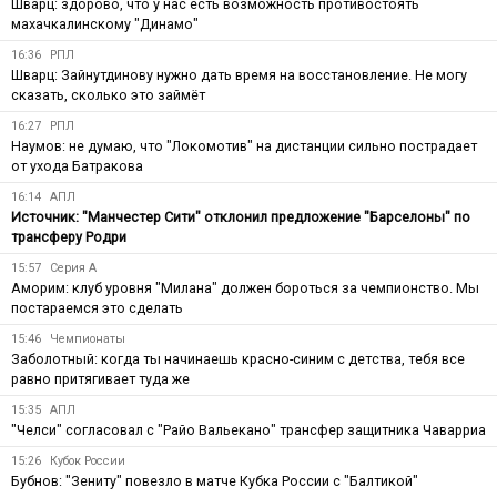
Шварц: здорово, что у нас есть возможность противостоять
махачкалинскому "Динамо"
16:36
РПЛ
Шварц: Зайнутдинову нужно дать время на восстановление. Не могу
сказать, сколько это займёт
16:27
РПЛ
Наумов: не думаю, что "Локомотив" на дистанции сильно пострадает
от ухода Батракова
16:14
АПЛ
Источник: "Манчестер Сити" отклонил предложение "Барселоны" по
трансферу Родри
15:57
Серия А
Аморим: клуб уровня "Милана" должен бороться за чемпионство. Мы
постараемся это сделать
15:46
Чемпионаты
Заболотный: когда ты начинаешь красно-синим с детства, тебя все
равно притягивает туда же
15:35
АПЛ
"Челси" согласовал с "Райо Вальекано" трансфер защитника Чаварриа
15:26
Кубок России
Бубнов: "Зениту" повезло в матче Кубка России с "Балтикой"