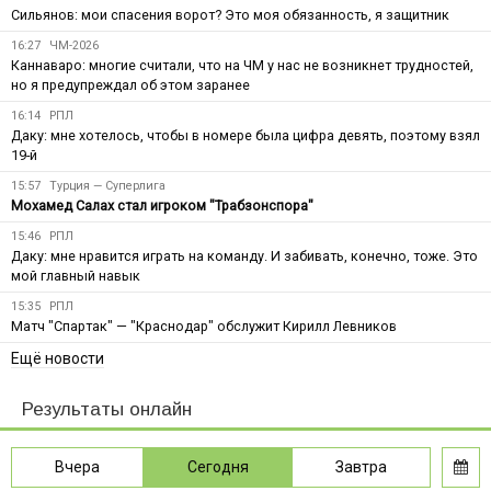
Сильянов: мои спасения ворот? Это моя обязанность, я защитник
16:27
ЧМ-2026
Каннаваро: многие считали, что на ЧМ у нас не возникнет трудностей,
но я предупреждал об этом заранее
16:14
РПЛ
Даку: мне хотелось, чтобы в номере была цифра девять, поэтому взял
19-й
15:57
Турция — Суперлига
Мохамед Салах стал игроком "Трабзонспора"
15:46
РПЛ
Даку: мне нравится играть на команду. И забивать, конечно, тоже. Это
мой главный навык
15:35
РПЛ
Матч "Спартак" — "Краснодар" обслужит Кирилл Левников
Ещё новости
Результаты онлайн
Вчера
Сегодня
Завтра