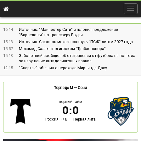
Togg
navig
16:14
Источник: "Манчестер Сити" отклонил предложение
"Барселоны" по трансферу Родри
15:13
Источник: Сафонов может покинуть "ПСЖ" летом 2027 года
15:57
Мохамед Салах стал игроком "Трабзонспора"
15:13
Заболотный сообщил об отстранении от футбола на полгода
за нарушение антидопинговых правил
12:15
"Спартак" объявил о переходе Мирлинда Даку
Торпедо М
—
Сочи
первый тайм
0
:
0
Россия: ФНЛ — Первая лига