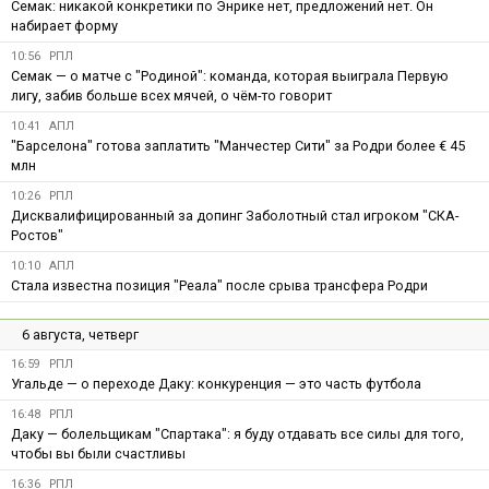
Семак: никакой конкретики по Энрике нет, предложений нет. Он
набирает форму
10:56
РПЛ
Семак — о матче с "Родиной": команда, которая выиграла Первую
лигу, забив больше всех мячей, о чём-то говорит
10:41
АПЛ
"Барселона" готова заплатить "Манчестер Сити" за Родри более € 45
млн
10:26
РПЛ
Дисквалифицированный за допинг Заболотный стал игроком "СКА-
Ростов"
10:10
АПЛ
Стала известна позиция "Реала" после срыва трансфера Родри
6 августа, четверг
16:59
РПЛ
Угальде — о переходе Даку: конкуренция — это часть футбола
16:48
РПЛ
Даку — болельщикам "Спартака": я буду отдавать все силы для того,
чтобы вы были счастливы
16:36
РПЛ