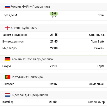
Россия: ФНЛ — Первая лига
0:0
Торпедо М
Сочи
11 ′
Англия: Кубок лиги
Уиком Уондерерс
21:45
Стивенидж
Вулверхэмптон
21:45
Порт Вейл
Мидлсбро
22:00
Рексем
Германия: Вторая бундеслига
Бохум
21:30
Герта
Португалия: Примейра
Эшторил
22:15
Фамаликан
Нидерланды: Эредивизия
Камбюр
21:00
Эксельсиор