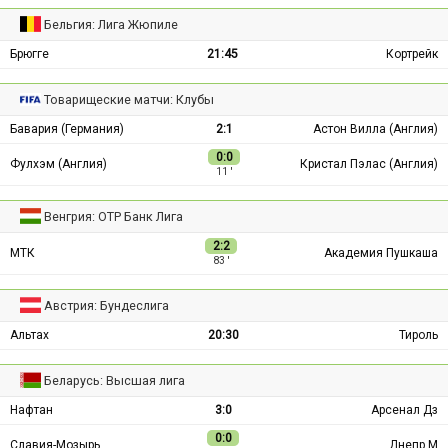
Бельгия: Лига Жюпиле
Брюгге
21:45
Кортрейк
Товарищеские матчи: Клубы
Бавария (Германия)
2:1
Астон Вилла (Англия)
0:0
Фулхэм (Англия)
Кристал Пэлас (Англия)
11 ′
Венгрия: ОТР Банк Лига
2:2
МТК
Академия Пушкаша
83 ′
Австрия: Бундеслига
Альтах
20:30
Тироль
Беларусь: Высшая лига
Нафтан
3:0
Арсенал Дз
0:0
Славия-Мозырь
Днепр М