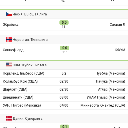
26 ′
Чехия: Высшая лига
0:0
Зброёвка
Слован Л
11 ′
Норвегия: Типпелига
0:0
Саннефьорд
КФУМ
11 ′
США: Кубок Лиг MLS
Портленд Тимберс (США)
5:2
Пуэбла (Мексика)
Коламбус Крю (США)
02:30
Пачука (Мексика)
Шарлотт (США)
02:30
Атлас (Мексика)
Цинциннати (США)
03:00
УНАМ Пумас (Мексика)
УАНЛ Тигрес (Мексика)
04:00
Миннесота Юнайтед (США)
Дания: Суперлига
0:1