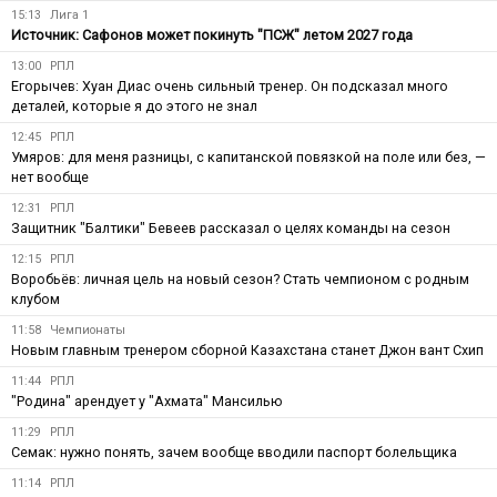
15:13
Лига 1
Источник: Сафонов может покинуть "ПСЖ" летом 2027 года
13:00
РПЛ
Егорычев: Хуан Диас очень сильный тренер. Он подсказал много
деталей, которые я до этого не знал
12:45
РПЛ
Умяров: для меня разницы, с капитанской повязкой на поле или без, —
нет вообще
12:31
РПЛ
Защитник "Балтики" Бевеев рассказал о целях команды на сезон
12:15
РПЛ
Воробьёв: личная цель на новый сезон? Стать чемпионом с родным
клубом
11:58
Чемпионаты
Новым главным тренером сборной Казахстана станет Джон вант Схип
11:44
РПЛ
"Родина" арендует у "Ахмата" Мансилью
11:29
РПЛ
Семак: нужно понять, зачем вообще вводили паспорт болельщика
11:14
РПЛ