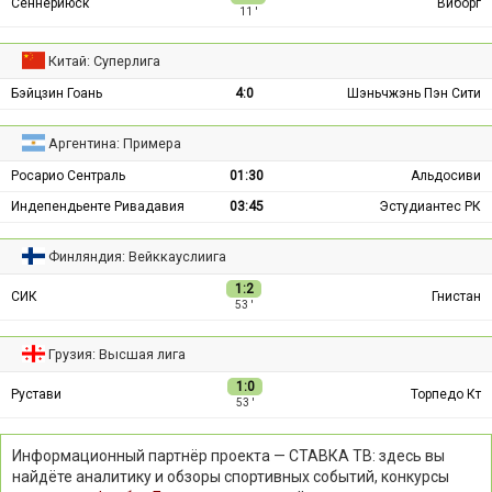
Сённерйюск
Виборг
11 ′
Китай: Суперлига
Бэйцзин Гоань
4:0
Шэньчжэнь Пэн Сити
Аргентина: Примера
Росарио Сентраль
01:30
Альдосиви
Индепендьенте Ривадавия
03:45
Эстудиантес РК
Финляндия: Вейккауслиига
1:2
СИК
Гнистан
53 ′
Грузия: Высшая лига
1:0
Рустави
Торпедо Кт
53 ′
Информационный партнёр проекта — СТАВКА ТВ: здесь вы
найдёте аналитику и обзоры спортивных событий, конкурсы