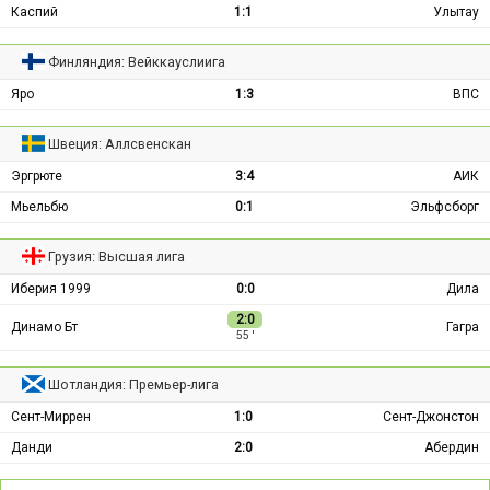
Каспий
1:1
Улытау
Финляндия: Вейккауслиига
Яро
1:3
ВПС
Швеция: Аллсвенскан
Эргрюте
3:4
АИК
Мьельбю
0:1
Эльфсборг
Грузия: Высшая лига
Иберия 1999
0:0
Дила
2:0
Динамо Бт
Гагра
55 ′
Шотландия: Премьер-лига
Сент-Миррен
1:0
Сент-Джонстон
Данди
2:0
Абердин