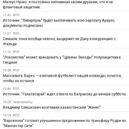
Матеус Нунес: я постоянно напоминал своим друзьям, что я не
фланговый защитник
11:43
АПЛ
Источник: "Ливерпуль" будет выплачивать всю зарплату Араухо,
документы подписаны
11:27
РПЛ
Семшов: пока вообще неясно, выдержит ли Даку конкуренцию с
Угальде
11:13
РПЛ
"Локомотив" может арендовать у "Црвены Звезды" полузащитника
Генделя
10:58
РПЛ
Массалыга: Барко — ключевой футболист нашей команды, хочется,
чтобы он остался
10:44
РПЛ
Источник: "Галатасарай" ждёт ответа по Батракову до вечера субботы
10:28
Чемпионаты
Владимир Слишкович возглавил казахстанский "Женис"
10:14
АПЛ
"Барселона" готовит улучшенное предложение по трансферу Родри из
"Манчестер Сити"