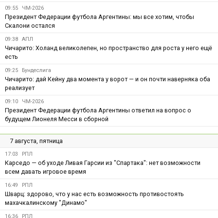
09:55
ЧМ-2026
Президент Федерации футбола Аргентины: мы все хотим, чтобы
Скалони остался
09:38
АПЛ
Чичарито: Холанд великолепен, но пространство для роста у него ещё
есть
09:25
Бундеслига
Чичарито: дай Кейну два момента у ворот — и он почти наверняка оба
реализует
09:10
ЧМ-2026
Президент Федерации футбола Аргентины ответил на вопрос о
будущем Лионеля Месси в сборной
7 августа, пятница
17:03
РПЛ
Карседо — об уходе Ливая Гарсии из "Спартака": нет возможности
всем давать игровое время
16:49
РПЛ
Шварц: здорово, что у нас есть возможность противостоять
махачкалинскому "Динамо"
16:36
РПЛ