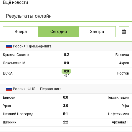
Ещё новости
Результаты онлайн
Вчера
Сегодня
Завтра
Россия: Премьер-лига
Крылья Советов
0:2
Балтика
Локомотив М
0:0
Акрон
0:0
ЦСКА
Ростов
43 ′
Россия: ФНЛ — Первая лига
Енисей
0:0
Текстильщик
Урал
3:0
Уфа
Нижний Новгород
5:1
Нефтехимик
Шинник
2:2
Арсенал Т