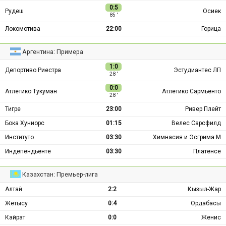
0:5
Рудеш
Осиек
85 ′
Локомотива
22:00
Горица
Аргентина: Примера
1:0
Депортиво Риестра
Эстудиантес ЛП
28 ′
0:0
Атлетико Тукуман
Атлетико Сармьенто
28 ′
Тигре
23:00
Ривер Плейт
Бока Хуниорс
01:15
Велес Сарсфилд
Институто
03:30
Химнасия и Эсгрима М
Индепендьенте
03:30
Платенсе
Казахстан: Премьер-лига
Алтай
2:2
Кызыл-Жар
Жетысу
0:4
Ордабасы
Кайрат
0:0
Женис