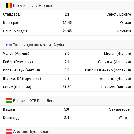
Бельгия: Лига Жюпиле
Стандард
2:1
Серкль Брюгге
Вестерло
21:45
Юнион
Сент-Трюйден
21:45
Ломмел
Товарищеские матчи: Клубы
Челси (Англия)
3:0
Милан (Италия)
Байер (Германия)
2:1
Севилья (Испания)
Ипсвич Таун (Англия)
3:0
Райо Вальекано (Испания)
Шальке-04 (Германия)
0:3
Аталанта (Италия)
Бетис (Испания)
21:30
Борнмут (Англия)
Венгрия: ОТР Банк Лига
Вашаш
5:0
Залаэгерсег
Кишварда
2:4
Уйпешт
Австрия: Бундеслига