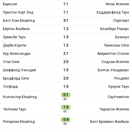
Барнсли
1:1
Уиган Атлетик
Престон Норт Энд
1:1
Хаддерсфилд Таун
Вест Хэм Юнайтед
3:1
Портсмут
Бёртон Альбион
1:2
Блэкберн Роверс
Гримсби Таун
1:3
Блэкпул
Дерби Каунти
1:2
Линкольн Сити
Кру Александра
2:1
Аккрингтон Стэнли
Сток Сити
2:0
Олдхэм Атлетик
Шеффилд Уэнсдей
1:0
Болтон Уондерерс
Брэдфорд Сити
2:0
Рочдейл
Уотфорд
1:0
Кроули Таун
0:1
Колчестер Юнайтед
Саутгемптон
85 ′
1:3
Челтнем Таун
Чарльтон Атлетик
85 ′
0:4
Ротерхэм Юнайтед
Вест Бромвич Альбион
85 ′