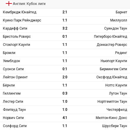
Англия: Кубок лиги
Кембридж Юнайтед
2:1
Барнет
Куинз Парк Рейнджерс
1:1
Миллуолл
Кардифф Сити
3:2
Суиндон Таун
Бристоль Роверс
0:1
Питерборо Юнайтед
Стокпорт Каунти
1:1
Донкастер Роверс
Бромли
1:1
Рединг
Уимблдон
1:1
Ньюпорт Каунти
Суонси Сити
0:1
Бирмингем Сити
Лейтон Ориент
2:0
Оксфорд Юнайтед
Бёрнли
1:1
Ноттс Каунти
Гиллингем
0:3
Лутон Таун
Лестер Сити
1:0
Нортгемптон Таун
Флитвуд Таун
1:0
Честерфилд
Норвич Сити
4:1
Милтон-Кинс Донс
Солфорд Сити
1:1
Шрусбери Таун