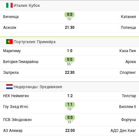
Италия: Кубок
0:0
Виченца
Катания
13 ′
Асколи
21:30
Потенца
Португалия: Примейра
Маритиму
1:0
Каза Пия
0:0
Витория Гимарайнш
Арока
55 ′
Эштрела
22:30
Спортинг
Нидерланды: Эредивизия
НЕК Неймеген
1:2
Телстар
1:1
Гоу Эхед Иглс
Виллем II
70 ′
0:0
ПСВ Эйндховен
Фортуна
13 ′
АЗ Алкмар
22:00
АДО Ден Хааг