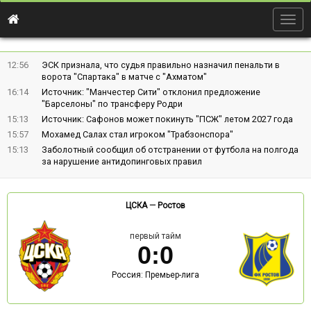
Togg
navig
12:56
ЭСК признала, что судья правильно назначил пенальти в
ворота "Спартака" в матче с "Ахматом"
16:14
Источник: "Манчестер Сити" отклонил предложение
"Барселоны" по трансферу Родри
15:13
Источник: Сафонов может покинуть "ПСЖ" летом 2027 года
15:57
Мохамед Салах стал игроком "Трабзонспора"
15:13
Заболотный сообщил об отстранении от футбола на полгода
за нарушение антидопинговых правил
ЦСКА
—
Ростов
первый тайм
0
:
0
Россия: Премьер-лига