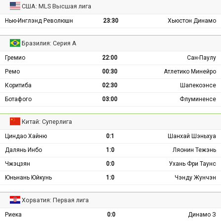
США: MLS Высшая лига
Нью-Инглэнд Революшн
23:30
Хьюстон Динамо
Бразилия: Серия А
Гремио
22:00
Сан-Паулу
Ремо
00:30
Атлетико Минейро
Коритиба
02:30
Шапекоэнсе
Ботафого
03:00
Флуминенсе
Китай: Суперлига
Циндао Хайню
0:1
Шанхай Шэньхуа
Далянь Инбо
1:0
Ляонин Тежэнь
Чжэцзян
0:0
Ухань Фри Таунс
Юньнань Юйкунь
1:0
Чэнду Жунчэн
Хорватия: Первая лига
Риека
0:0
Динамо З