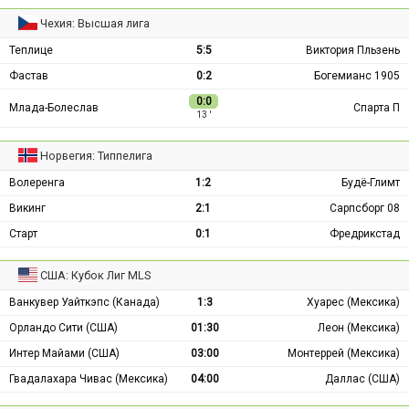
Чехия: Высшая лига
Теплице
5:5
Виктория Пльзень
Фастав
0:2
Богемианс 1905
0:0
Млада-Болеслав
Спарта П
13 ′
Норвегия: Типпелига
Волеренга
1:2
Будё-Глимт
Викинг
2:1
Сарпсборг 08
Старт
0:1
Фредрикстад
США: Кубок Лиг MLS
Ванкувер Уайткэпс (Канада)
1:3
Хуарес (Мексика)
Орландо Сити (США)
01:30
Леон (Мексика)
Интер Майами (США)
03:00
Монтеррей (Мексика)
Гвадалахара Чивас (Мексика)
04:00
Даллас (США)