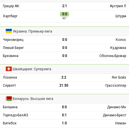
Грацер АК
2:1
Аустрия Л
0:0
Хартберг
Штурм
43 ′
Украина: Премьер-лига
Черноморец
0:0
Колос
Левый Берег
0:0
Кудровка
Буковина
0:0
Оболонь-Бровар
Швейцария: Суперлига
Лозанна
2:2
Янг Бойз
Серветт
21:30
Грассхоппер
Беларусь: Высшая лига
Белшина
0:0
Динамо Мн
Торпедо-БелАЗ
0:1
Динамо-Брест
Витебск
1:0
Неман