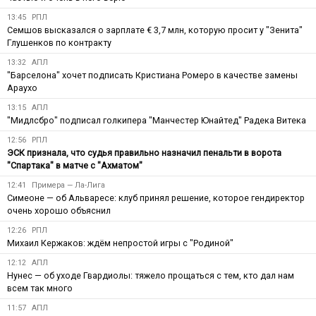
13:45
РПЛ
Семшов высказался о зарплате € 3,7 млн, которую просит у "Зенита"
Глушенков по контракту
13:32
АПЛ
"Барселона" хочет подписать Кристиана Ромеро в качестве замены
Араухо
13:15
АПЛ
"Мидлсбро" подписал голкипера "Манчестер Юнайтед" Радека Витека
12:56
РПЛ
ЭСК признала, что судья правильно назначил пенальти в ворота
"Спартака" в матче с "Ахматом"
12:41
Примера — Ла-Лига
Симеоне — об Альваресе: клуб принял решение, которое гендиректор
очень хорошо объяснил
12:26
РПЛ
Михаил Кержаков: ждём непростой игры с "Родиной"
12:12
АПЛ
Нунес — об уходе Гвардиолы: тяжело прощаться с тем, кто дал нам
всем так много
11:57
АПЛ