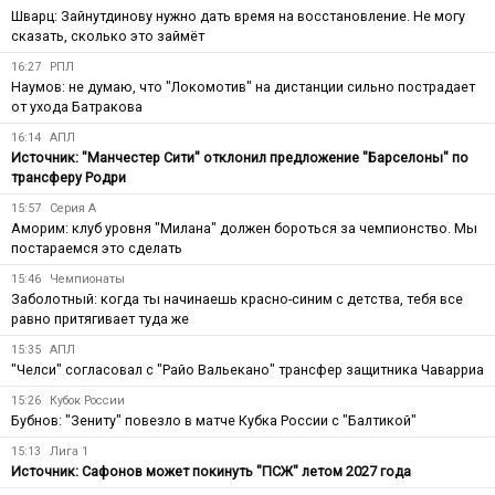
Шварц: Зайнутдинову нужно дать время на восстановление. Не могу
сказать, сколько это займёт
16:27
РПЛ
Наумов: не думаю, что "Локомотив" на дистанции сильно пострадает
от ухода Батракова
16:14
АПЛ
Источник: "Манчестер Сити" отклонил предложение "Барселоны" по
трансферу Родри
15:57
Серия А
Аморим: клуб уровня "Милана" должен бороться за чемпионство. Мы
постараемся это сделать
15:46
Чемпионаты
Заболотный: когда ты начинаешь красно-синим с детства, тебя все
равно притягивает туда же
15:35
АПЛ
"Челси" согласовал с "Райо Вальекано" трансфер защитника Чаварриа
15:26
Кубок России
Бубнов: "Зениту" повезло в матче Кубка России с "Балтикой"
15:13
Лига 1
Источник: Сафонов может покинуть "ПСЖ" летом 2027 года