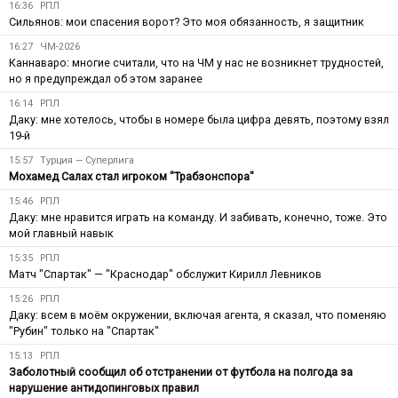
16:36
РПЛ
Сильянов: мои спасения ворот? Это моя обязанность, я защитник
16:27
ЧМ-2026
Каннаваро: многие считали, что на ЧМ у нас не возникнет трудностей,
но я предупреждал об этом заранее
16:14
РПЛ
Даку: мне хотелось, чтобы в номере была цифра девять, поэтому взял
19-й
15:57
Турция — Суперлига
Мохамед Салах стал игроком "Трабзонспора"
15:46
РПЛ
Даку: мне нравится играть на команду. И забивать, конечно, тоже. Это
мой главный навык
15:35
РПЛ
Матч "Спартак" — "Краснодар" обслужит Кирилл Левников
15:26
РПЛ
Даку: всем в моём окружении, включая агента, я сказал, что поменяю
"Рубин" только на "Спартак"
15:13
РПЛ
Заболотный сообщил об отстранении от футбола на полгода за
нарушение антидопинговых правил