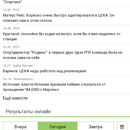
"Спартака"
16:59
РПЛ
Матеус Рейс: Бориско очень быстро адаптировался в ЦСКА. Он
поможет нам в этом сезоне
16:48
РПЛ
Круговой: спокойно бы ездил на метро, если бы я жил недалеко от
станции
16:36
РПЛ
Спортдиректор "Родины": в первых двух турах РПЛ команда была не
похожа сама на себя
16:27
Кубок России
Баринов: ЦСКА надо работать над реализацией
16:14
Чемпионаты
Источник: власти Испании призвали кабмин отказаться от
проведения ЧМ-2030 с Марокко
Ещё новости
Результаты онлайн
Вчера
Сегодня
Завтра