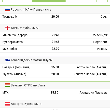
Россия: ФНЛ — Первая лига
Торпедо М
20:00
Сочи
Англия: Кубок лиги
Уиком Уондерерс
21:45
Стивенидж
Вулверхэмптон
21:45
Порт Вейл
Мидлсбро
22:00
Рексем
Товарищеские матчи: Клубы
Бавария (Германия)
15:00
Астон Вилла (Англия)
Фулхэм (Англия)
20:00
Кристал Пэлас (Англия)
Венгрия: ОТР Банк Лига
МТК
18:30
Академия Пушкаша
Австрия: Бундеслига