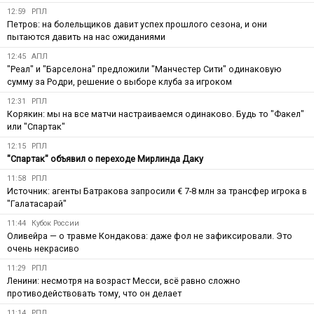
12:59
РПЛ
Петров: на болельщиков давит успех прошлого сезона, и они
пытаются давить на нас ожиданиями
12:45
АПЛ
"Реал" и "Барселона" предложили "Манчестер Сити" одинаковую
сумму за Родри, решение о выборе клуба за игроком
12:31
РПЛ
Корякин: мы на все матчи настраиваемся одинаково. Будь то "Факел"
или "Спартак"
12:15
РПЛ
"Спартак" объявил о переходе Мирлинда Даку
11:58
РПЛ
Источник: агенты Батракова запросили € 7-8 млн за трансфер игрока в
"Галатасарай"
11:44
Кубок России
Оливейра — о травме Кондакова: даже фол не зафиксировали. Это
очень некрасиво
11:29
РПЛ
Ленини: несмотря на возраст Месси, всё равно сложно
противодействовать тому, что он делает
11:14
РПЛ