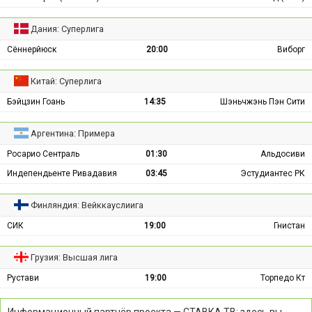
Дания: Суперлига
Сённерйюск
20:00
Виборг
Китай: Суперлига
Бэйцзин Гоань
14:35
Шэньчжэнь Пэн Сити
Аргентина: Примера
Росарио Сентраль
01:30
Альдосиви
Индепендьенте Ривадавия
03:45
Эстудиантес РК
Финляндия: Вейккауслиига
СИК
19:00
Гнистан
Грузия: Высшая лига
Рустави
19:00
Торпедо Кт
Информационный партнёр проекта — СТАВКА ТВ: здесь вы