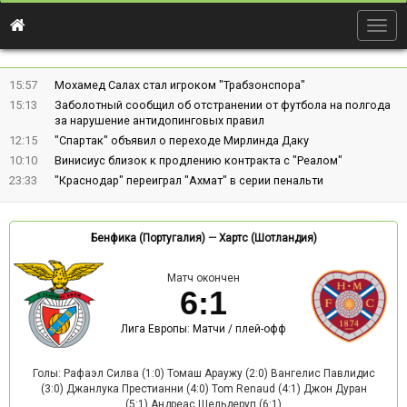
Togg
navig
15:57
Мохамед Салах стал игроком "Трабзонспора"
15:13
Заболотный сообщил об отстранении от футбола на полгода
за нарушение антидопинговых правил
12:15
"Спартак" объявил о переходе Мирлинда Даку
10:10
Винисиус близок к продлению контракта с "Реалом"
23:33
"Краснодар" переиграл "Ахмат" в серии пенальти
Бенфика (Португалия)
—
Хартс (Шотландия)
Матч окончен
6
:
1
Лига Европы: Матчи / плей-офф
Голы: Рафаэл Силва (1:0) Томаш Араужу (2:0) Вангелис Павлидис
(3:0) Джанлука Престианни (4:0) Tom Renaud (4:1) Джон Дуран
(5:1) Андреас Шельдеруп (6:1)