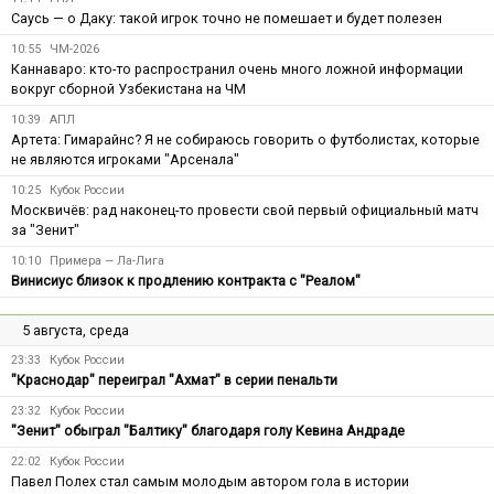
Саусь — о Даку: такой игрок точно не помешает и будет полезен
10:55
ЧМ-2026
Каннаваро: кто-то распространил очень много ложной информации
вокруг сборной Узбекистана на ЧМ
10:39
АПЛ
Артета: Гимарайнс? Я не собираюсь говорить о футболистах, которые
не являются игроками "Арсенала"
10:25
Кубок России
Москвичёв: рад наконец-то провести свой первый официальный матч
за "Зенит"
10:10
Примера — Ла-Лига
Винисиус близок к продлению контракта с "Реалом"
5 августа, среда
23:33
Кубок России
"Краснодар" переиграл "Ахмат" в серии пенальти
23:32
Кубок России
"Зенит" обыграл "Балтику" благодаря голу Кевина Андраде
22:02
Кубок России
Павел Полех стал самым молодым автором гола в истории