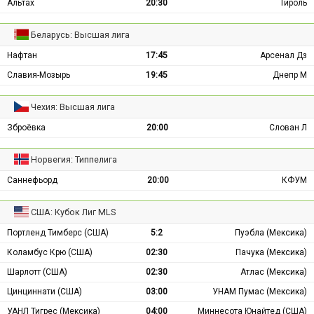
Альтах
20:30
Тироль
Беларусь: Высшая лига
Нафтан
17:45
Арсенал Дз
Славия-Мозырь
19:45
Днепр М
Чехия: Высшая лига
Зброёвка
20:00
Слован Л
Норвегия: Типпелига
Саннефьорд
20:00
КФУМ
США: Кубок Лиг MLS
Портленд Тимберс (США)
5:2
Пуэбла (Мексика)
Коламбус Крю (США)
02:30
Пачука (Мексика)
Шарлотт (США)
02:30
Атлас (Мексика)
Цинциннати (США)
03:00
УНАМ Пумас (Мексика)
УАНЛ Тигрес (Мексика)
04:00
Миннесота Юнайтед (США)