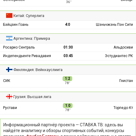
36 ′
Китай: Суперлига
Бэйцзин Гоань
4:0
Шэньчжэнь Пэн Сити
Аргентина: Примера
Росарио Сентраль
01:30
Альдосиви
Индепендьенте Ривадавия
03:45
Эстудиантес РК
Финляндия: Вейккауслиига
1:2
СИК
Гнистан
78 ′
Грузия: Высшая лига
1:0
Рустави
Торпедо Кт
78 ′
Информационный партнёр проекта — СТАВКА ТВ: здесь вы
найдёте аналитику и обзоры спортивных событий, конкурсы