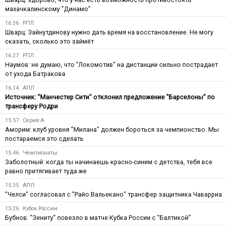
махачкалинскому "Динамо"
16:36
РПЛ
Шварц: Зайнутдинову нужно дать время на восстановление. Не могу
сказать, сколько это займёт
16:27
РПЛ
Наумов: не думаю, что "Локомотив" на дистанции сильно пострадает
от ухода Батракова
16:14
АПЛ
Источник: "Манчестер Сити" отклонил предложение "Барселоны" по
трансферу Родри
15:57
Серия А
Аморим: клуб уровня "Милана" должен бороться за чемпионство. Мы
постараемся это сделать
15:46
Чемпионаты
Заболотный: когда ты начинаешь красно-синим с детства, тебя все
равно притягивает туда же
15:35
АПЛ
"Челси" согласовал с "Райо Вальекано" трансфер защитника Чаварриа
15:26
Кубок России
Бубнов: "Зениту" повезло в матче Кубка России с "Балтикой"