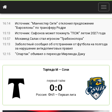
Togg
navig
16:14
Источник: "Манчестер Сити" отклонил предложение
"Барселоны" по трансферу Родри
15:13
Источник: Сафонов может покинуть "ПСЖ" летом 2027 года
15:57
Мохамед Салах стал игроком "Трабзонспора"
15:13
Заболотный сообщил об отстранении от футбола на полгода
за нарушение антидопинговых правил
12:15
"Спартак" объявил о переходе Мирлинда Даку
Торпедо М
—
Сочи
первый тайм
0
:
0
Россия: ФНЛ — Первая лига