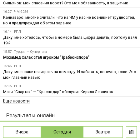
Сильянов: мои спасения ворот? Это моя обязанность, я защитник
16:27
ЧМ-2026
Каннаваро: многие считали, что на ЧМ у нас не возникнет трудностей,
но я предупреждал об этом заранее
16:14
РПЛ
Даку: мне хотелось, чтобы в номере была цифра девять, поэтому взял
19-й
15:57
Турция — Суперлига
Мохамед Салах стал игроком "Трабзонспора"
15:46
РПЛ
Даку: мне нравится играть на команду. И забивать, конечно, тоже. Это
мой главный навык
15:35
РПЛ
Матч "Спартак" — "Краснодар" обслужит Кирилл Левников
Ещё новости
Результаты онлайн
Вчера
Сегодня
Завтра