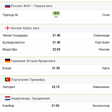
Россия: ФНЛ — Первая лига
0:0
Торпедо М
Сочи
36 ′
Англия: Кубок лиги
Уиком Уондерерс
21:45
Стивенидж
Вулверхэмптон
21:45
Порт Вейл
Мидлсбро
22:00
Рексем
Германия: Вторая бундеслига
Бохум
21:30
Герта
Португалия: Примейра
Эшторил
22:15
Фамаликан
Нидерланды: Эредивизия
Камбюр
21:00
Эксельсиор