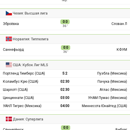
пер.
Чехия: Высшая лига
0:0
Зброёвка
Слован Л
36 ′
Норвегия: Типпелига
0:0
Саннефьорд
КФУМ
36 ′
США: Кубок Лиг MLS
Портленд Тимберс (США)
5:2
Пуэбла (Мексика)
Коламбус Крю (США)
02:30
Пачука (Мексика)
Шарлотт (США)
02:30
Атлас (Мексика)
Цинциннати (США)
03:00
УНАМ Пумас (Мексика)
УАНЛ Тигрес (Мексика)
04:00
Миннесота Юнайтед (США)
Дания: Суперлига
0:0
Сённерйюск
Виборг