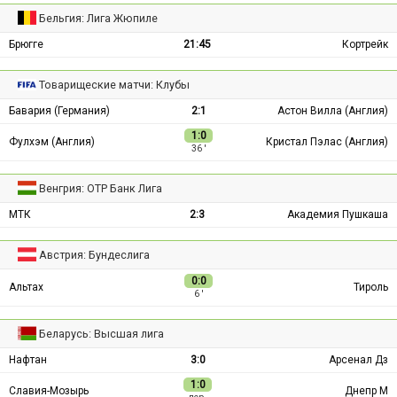
Бельгия: Лига Жюпиле
Брюгге
21:45
Кортрейк
Товарищеские матчи: Клубы
Бавария (Германия)
2:1
Астон Вилла (Англия)
1:0
Фулхэм (Англия)
Кристал Пэлас (Англия)
36 ′
Венгрия: ОТР Банк Лига
МТК
2:3
Академия Пушкаша
Австрия: Бундеслига
0:0
Альтах
Тироль
6 ′
Беларусь: Высшая лига
Нафтан
3:0
Арсенал Дз
1:0
Славия-Мозырь
Днепр М