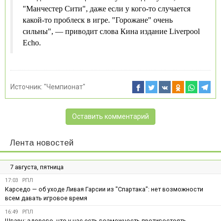
"Манчестер Сити", даже если у кого-то случается
какой-то проблеск в игре. "Горожане" очень
сильны", — приводит слова Кина издание Liverpool
Echo.
Источник:
"Чемпионат"
Оставить комментарий
Лента новостей
7 августа, пятница
17:03
РПЛ
Карседо — об уходе Ливая Гарсии из "Спартака": нет возможности
всем давать игровое время
16:49
РПЛ
Шварц: здорово, что у нас есть возможность противостоять