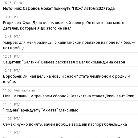
15:13
Лига 1
Источник: Сафонов может покинуть "ПСЖ" летом 2027 года
13:00
РПЛ
Егорычев: Хуан Диас очень сильный тренер. Он подсказал много
деталей, которые я до этого не знал
12:45
РПЛ
Умяров: для меня разницы, с капитанской повязкой на поле или без, —
нет вообще
12:31
РПЛ
Защитник "Балтики" Бевеев рассказал о целях команды на сезон
12:15
РПЛ
Воробьёв: личная цель на новый сезон? Стать чемпионом с родным
клубом
11:58
Чемпионаты
Новым главным тренером сборной Казахстана станет Джон вант Схип
11:44
РПЛ
"Родина" арендует у "Ахмата" Мансилью
11:29
РПЛ
Семак: нужно понять, зачем вообще вводили паспорт болельщика
11:14
РПЛ