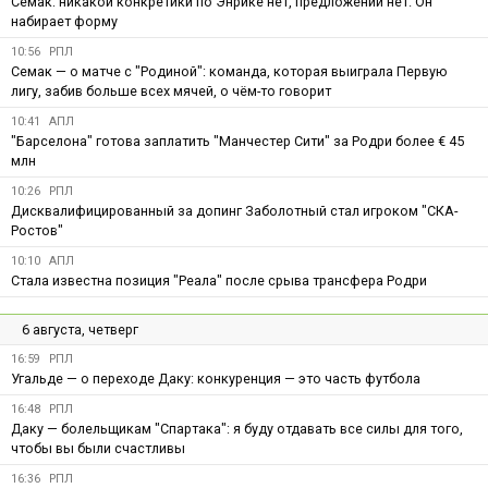
Семак: никакой конкретики по Энрике нет, предложений нет. Он
набирает форму
10:56
РПЛ
Семак — о матче с "Родиной": команда, которая выиграла Первую
лигу, забив больше всех мячей, о чём-то говорит
10:41
АПЛ
"Барселона" готова заплатить "Манчестер Сити" за Родри более € 45
млн
10:26
РПЛ
Дисквалифицированный за допинг Заболотный стал игроком "СКА-
Ростов"
10:10
АПЛ
Стала известна позиция "Реала" после срыва трансфера Родри
6 августа, четверг
16:59
РПЛ
Угальде — о переходе Даку: конкуренция — это часть футбола
16:48
РПЛ
Даку — болельщикам "Спартака": я буду отдавать все силы для того,
чтобы вы были счастливы
16:36
РПЛ