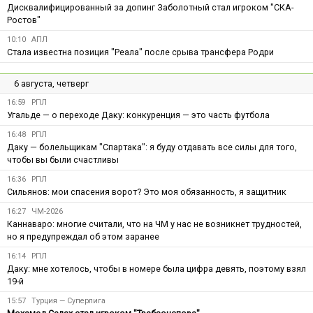
Дисквалифицированный за допинг Заболотный стал игроком "СКА-
Ростов"
10:10
АПЛ
Стала известна позиция "Реала" после срыва трансфера Родри
6 августа, четверг
16:59
РПЛ
Угальде — о переходе Даку: конкуренция — это часть футбола
16:48
РПЛ
Даку — болельщикам "Спартака": я буду отдавать все силы для того,
чтобы вы были счастливы
16:36
РПЛ
Сильянов: мои спасения ворот? Это моя обязанность, я защитник
16:27
ЧМ-2026
Каннаваро: многие считали, что на ЧМ у нас не возникнет трудностей,
но я предупреждал об этом заранее
16:14
РПЛ
Даку: мне хотелось, чтобы в номере была цифра девять, поэтому взял
19-й
15:57
Турция — Суперлига