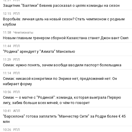
12:31
РПЛ
Защитник "Балтики" Бевеев рассказал о целях команды на сезон
12:15
РПЛ
Воробьёв: личная цель на новый сезон? Стать чемпионом с родным
клубом
11:58
Чемпионаты
Новым главным тренером сборной Казахстана станет Джон вант Схип
11:44
РПЛ
"Родина" арендует у "Ахмата" Мансилью
11:29
РПЛ
Семак: нужно понять, зачем вообще вводили паспорт болельщика
11:14
РПЛ
Семак: никакой конкретики по Энрике нет, предложений нет. Он
набирает форму
10:56
РПЛ
Семак — о матче с "Родиной": команда, которая выиграла Первую
лигу, забив больше всех мячей, о чём-то говорит
10:41
АПЛ
"Барселона" готова заплатить "Манчестер Сити" за Родри более € 45
млн
10:26
РПЛ