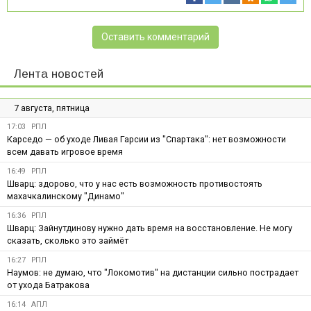
Оставить комментарий
Лента новостей
7 августа, пятница
17:03
РПЛ
Карседо — об уходе Ливая Гарсии из "Спартака": нет возможности
всем давать игровое время
16:49
РПЛ
Шварц: здорово, что у нас есть возможность противостоять
махачкалинскому "Динамо"
16:36
РПЛ
Шварц: Зайнутдинову нужно дать время на восстановление. Не могу
сказать, сколько это займёт
16:27
РПЛ
Наумов: не думаю, что "Локомотив" на дистанции сильно пострадает
от ухода Батракова
16:14
АПЛ