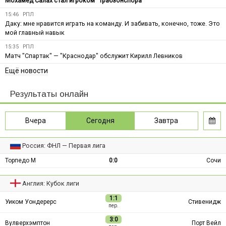
Мохамед Салах стал игроком "Трабзонспора"
15:46
РПЛ
Даку: мне нравится играть на команду. И забивать, конечно, тоже. Это
мой главный навык
15:35
РПЛ
Матч "Спартак" — "Краснодар" обслужит Кирилл Левников
Ещё новости
Результаты онлайн
Вчера
Сегодня
Завтра
Россия: ФНЛ — Первая лига
Торпедо М
0:0
Сочи
Англия: Кубок лиги
1:1
Уиком Уондерерс
Стивенидж
пер.
3:0
Вулверхэмптон
Порт Вейл