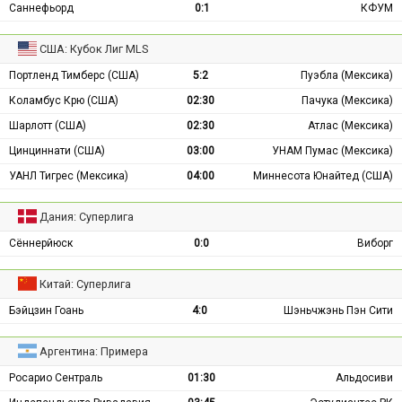
Саннефьорд
0:1
КФУМ
США: Кубок Лиг MLS
Портленд Тимберс (США)
5:2
Пуэбла (Мексика)
Коламбус Крю (США)
02:30
Пачука (Мексика)
Шарлотт (США)
02:30
Атлас (Мексика)
Цинциннати (США)
03:00
УНАМ Пумас (Мексика)
УАНЛ Тигрес (Мексика)
04:00
Миннесота Юнайтед (США)
Дания: Суперлига
Сённерйюск
0:0
Виборг
Китай: Суперлига
Бэйцзин Гоань
4:0
Шэньчжэнь Пэн Сити
Аргентина: Примера
Росарио Сентраль
01:30
Альдосиви