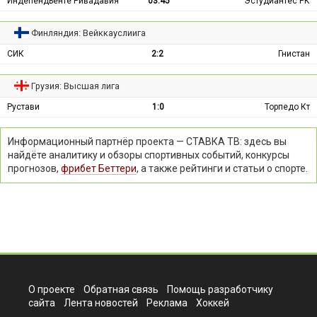
Индепендьенте Ривадавия
03:45
Эстудиантес РК
Финляндия: Вейккауслиига
СИК
2:2
Гнистан
Грузия: Высшая лига
Рустави
1:0
Торпедо Кт
Информационный партнёр проекта — СТАВКА ТВ: здесь вы
найдёте аналитику и обзоры спортивных событий, конкурсы
прогнозов,
фрибет Беттери
, а также рейтинги и статьи о спорте.
О проекте
Обратная связь
Помощь разработчику
сайта
Лента новостей
Реклама
Хоккей