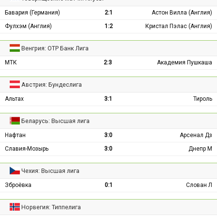
Бавария (Германия)
2:1
Астон Вилла (Англия)
Фулхэм (Англия)
1:2
Кристал Пэлас (Англия)
Венгрия: ОТР Банк Лига
МТК
2:3
Академия Пушкаша
Австрия: Бундеслига
Альтах
3:1
Тироль
Беларусь: Высшая лига
Нафтан
3:0
Арсенал Дз
Славия-Мозырь
3:0
Днепр М
Чехия: Высшая лига
Зброёвка
0:1
Слован Л
Норвегия: Типпелига