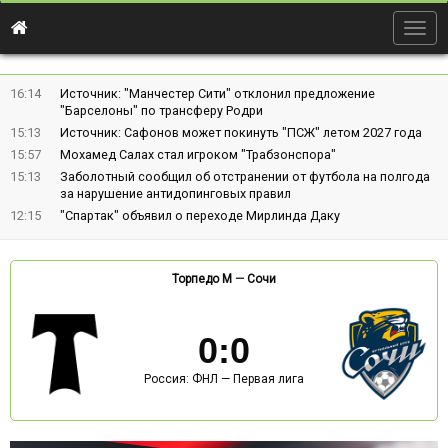
Togg
navig
16:14
Источник: "Манчестер Сити" отклонил предложение
"Барселоны" по трансферу Родри
15:13
Источник: Сафонов может покинуть "ПСЖ" летом 2027 года
15:57
Мохамед Салах стал игроком "Трабзонспора"
15:13
Заболотный сообщил об отстранении от футбола на полгода
за нарушение антидопинговых правил
12:15
"Спартак" объявил о переходе Мирлинда Даку
Торпедо М
—
Сочи
0
:
0
Россия: ФНЛ — Первая лига