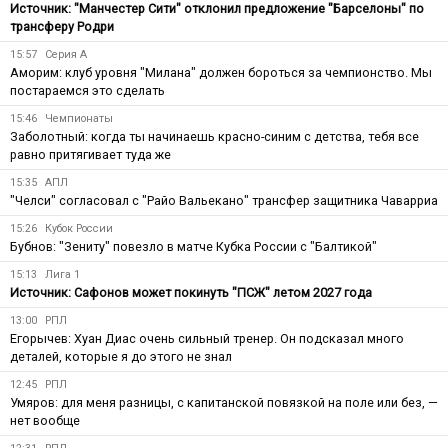
Источник: "Манчестер Сити" отклонил предложение "Барселоны" по
трансферу Родри
15:57
Серия А
Аморим: клуб уровня "Милана" должен бороться за чемпионство. Мы
постараемся это сделать
15:46
Чемпионаты
Заболотный: когда ты начинаешь красно-синим с детства, тебя все
равно притягивает туда же
15:35
АПЛ
"Челси" согласовал с "Райо Вальекано" трансфер защитника Чаварриа
15:26
Кубок России
Бубнов: "Зениту" повезло в матче Кубка России с "Балтикой"
15:13
Лига 1
Источник: Сафонов может покинуть "ПСЖ" летом 2027 года
13:00
РПЛ
Егорычев: Хуан Диас очень сильный тренер. Он подсказал много
деталей, которые я до этого не знал
12:45
РПЛ
Умяров: для меня разницы, с капитанской повязкой на поле или без, —
нет вообще