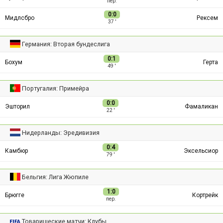
пер.
0:0
Мидлсбро
Рексем
37 ′
Германия: Вторая бундеслига
0:1
Бохум
Герта
49 ′
Португалия: Примейра
0:0
Эшторил
Фамаликан
22 ′
Нидерланды: Эредивизия
0:4
Камбюр
Эксельсиор
79 ′
Бельгия: Лига Жюпиле
1:0
Брюгге
Кортрейк
пер.
Товарищеские матчи: Клубы