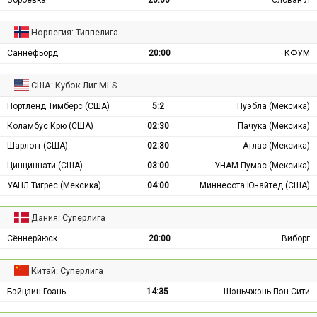
Норвегия: Типпелига
Саннефьорд
20:00
КФУМ
США: Кубок Лиг MLS
Портленд Тимберс (США)
5:2
Пуэбла (Мексика)
Коламбус Крю (США)
02:30
Пачука (Мексика)
Шарлотт (США)
02:30
Атлас (Мексика)
Цинциннати (США)
03:00
УНАМ Пумас (Мексика)
УАНЛ Тигрес (Мексика)
04:00
Миннесота Юнайтед (США)
Дания: Суперлига
Сённерйюск
20:00
Виборг
Китай: Суперлига
Бэйцзин Гоань
14:35
Шэньчжэнь Пэн Сити