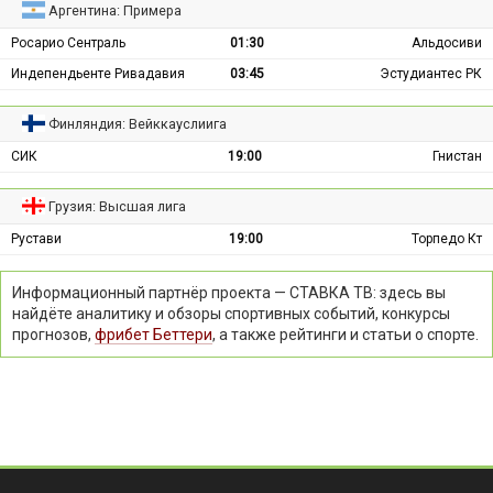
Аргентина: Примера
Росарио Сентраль
01:30
Альдосиви
Индепендьенте Ривадавия
03:45
Эстудиантес РК
Финляндия: Вейккауслиига
СИК
19:00
Гнистан
Грузия: Высшая лига
Рустави
19:00
Торпедо Кт
Информационный партнёр проекта — СТАВКА ТВ: здесь вы
найдёте аналитику и обзоры спортивных событий, конкурсы
прогнозов,
фрибет Беттери
, а также рейтинги и статьи о спорте.