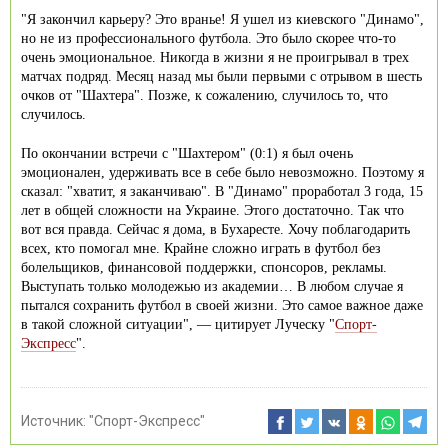
"Я закончил карьеру? Это вранье! Я ушел из киевского "Динамо",
но не из профессионального футбола. Это было скорее что-то
очень эмоциональное. Никогда в жизни я не проигрывал в трех
матчах подряд. Месяц назад мы были первыми с отрывом в шесть
очков от "Шахтера". Позже, к сожалению, случилось то, что
случилось.
По окончании встречи с "Шахтером" (0:1) я был очень
эмоционален, удерживать все в себе было невозможно. Поэтому я
сказал: "хватит, я заканчиваю". В "Динамо" проработал 3 года, 15
лет в общей сложности на Украине. Этого достаточно. Так что
вот вся правда. Сейчас я дома, в Бухаресте. Хочу поблагодарить
всех, кто помогал мне. Крайне сложно играть в футбол без
болельщиков, финансовой поддержки, спонсоров, рекламы.
Выступать только молодежью из академии… В любом случае я
пытался сохранить футбол в своей жизни. Это самое важное даже
в такой сложной ситуации", — цитирует Луческу "
Спорт-
Экспресс
".
Источник:
"Спорт-Экспресс"