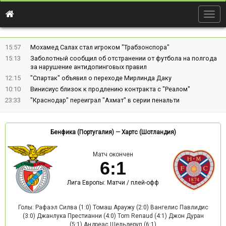
Togg
navig
15:57
Мохамед Салах стал игроком "Трабзонспора"
15:13
Заболотный сообщил об отстранении от футбола на полгода
за нарушение антидопинговых правил
12:15
"Спартак" объявил о переходе Мирлинда Даку
10:10
Винисиус близок к продлению контракта с "Реалом"
23:33
"Краснодар" переиграл "Ахмат" в серии пенальти
Бенфика (Португалия)
—
Хартс (Шотландия)
Матч окончен
6
:
1
Лига Европы: Матчи / плей-офф
Голы: Рафаэл Силва (1:0) Томаш Араужу (2:0) Вангелис Павлидис
(3:0) Джанлука Престианни (4:0) Tom Renaud (4:1) Джон Дуран
(5:1) Андреас Шельдеруп (6:1)