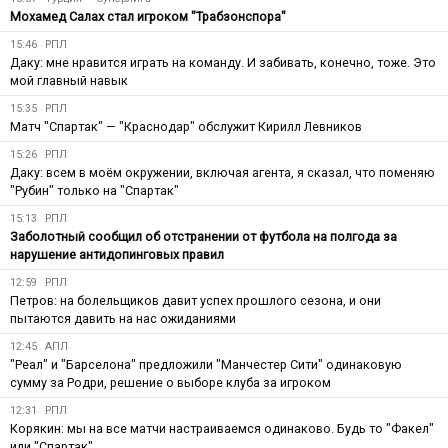
Мохамед Салах стал игроком "Трабзонспора"
15:46
РПЛ
Даку: мне нравится играть на команду. И забивать, конечно, тоже. Это
мой главный навык
15:35
РПЛ
Матч "Спартак" — "Краснодар" обслужит Кирилл Левников
15:26
РПЛ
Даку: всем в моём окружении, включая агента, я сказал, что поменяю
"Рубин" только на "Спартак"
15:13
РПЛ
Заболотный сообщил об отстранении от футбола на полгода за
нарушение антидопинговых правил
12:59
РПЛ
Петров: на болельщиков давит успех прошлого сезона, и они
пытаются давить на нас ожиданиями
12:45
АПЛ
"Реал" и "Барселона" предложили "Манчестер Сити" одинаковую
сумму за Родри, решение о выборе клуба за игроком
12:31
РПЛ
Корякин: мы на все матчи настраиваемся одинаково. Будь то "Факел"
или "Спартак"