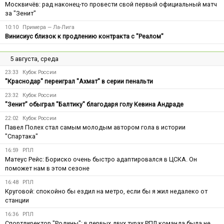
Москвичёв: рад наконец-то провести свой первый официальный матч
за "Зенит"
10:10
Примера — Ла-Лига
Винисиус близок к продлению контракта с "Реалом"
5 августа, среда
23:33
Кубок России
"Краснодар" переиграл "Ахмат" в серии пенальти
23:32
Кубок России
"Зенит" обыграл "Балтику" благодаря голу Кевина Андраде
22:02
Кубок России
Павел Полех стал самым молодым автором гола в истории
"Спартака"
16:59
РПЛ
Матеус Рейс: Бориско очень быстро адаптировался в ЦСКА. Он
поможет нам в этом сезоне
16:48
РПЛ
Круговой: спокойно бы ездил на метро, если бы я жил недалеко от
станции
16:36
РПЛ
Спортдиректор "Родины": в первых двух турах РПЛ команда была не