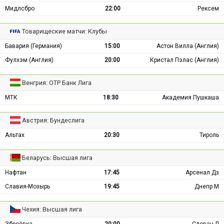
Мидлсбро
22:00
Рексем
Товарищеские матчи: Клубы
Бавария (Германия)
15:00
Астон Вилла (Англия)
Фулхэм (Англия)
20:00
Кристал Пэлас (Англия)
Венгрия: ОТР Банк Лига
МТК
18:30
Академия Пушкаша
Австрия: Бундеслига
Альтах
20:30
Тироль
Беларусь: Высшая лига
Нафтан
17:45
Арсенал Дз
Славия-Мозырь
19:45
Днепр М
Чехия: Высшая лига
Зброёвка
20:00
Слован Л