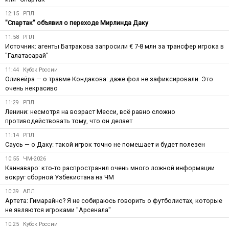
12:15
РПЛ
"Спартак" объявил о переходе Мирлинда Даку
11:58
РПЛ
Источник: агенты Батракова запросили € 7-8 млн за трансфер игрока в
"Галатасарай"
11:44
Кубок России
Оливейра — о травме Кондакова: даже фол не зафиксировали. Это
очень некрасиво
11:29
РПЛ
Ленини: несмотря на возраст Месси, всё равно сложно
противодействовать тому, что он делает
11:14
РПЛ
Саусь — о Даку: такой игрок точно не помешает и будет полезен
10:55
ЧМ-2026
Каннаваро: кто-то распространил очень много ложной информации
вокруг сборной Узбекистана на ЧМ
10:39
АПЛ
Артета: Гимарайнс? Я не собираюсь говорить о футболистах, которые
не являются игроками "Арсенала"
10:25
Кубок России