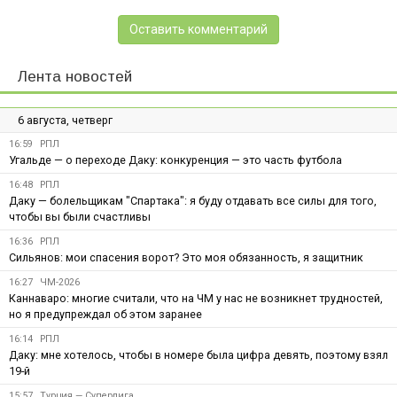
Оставить комментарий
Лента новостей
6 августа, четверг
16:59
РПЛ
Угальде — о переходе Даку: конкуренция — это часть футбола
16:48
РПЛ
Даку — болельщикам "Спартака": я буду отдавать все силы для того,
чтобы вы были счастливы
16:36
РПЛ
Сильянов: мои спасения ворот? Это моя обязанность, я защитник
16:27
ЧМ-2026
Каннаваро: многие считали, что на ЧМ у нас не возникнет трудностей,
но я предупреждал об этом заранее
16:14
РПЛ
Даку: мне хотелось, чтобы в номере была цифра девять, поэтому взял
19-й
15:57
Турция — Суперлига