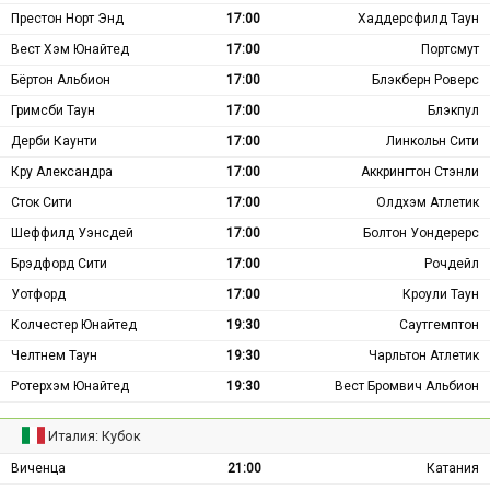
Престон Норт Энд
17:00
Хаддерсфилд Таун
Вест Хэм Юнайтед
17:00
Портсмут
Бёртон Альбион
17:00
Блэкберн Роверс
Гримсби Таун
17:00
Блэкпул
Дерби Каунти
17:00
Линкольн Сити
Кру Александра
17:00
Аккрингтон Стэнли
Сток Сити
17:00
Олдхэм Атлетик
Шеффилд Уэнсдей
17:00
Болтон Уондерерс
Брэдфорд Сити
17:00
Рочдейл
Уотфорд
17:00
Кроули Таун
Колчестер Юнайтед
19:30
Саутгемптон
Челтнем Таун
19:30
Чарльтон Атлетик
Ротерхэм Юнайтед
19:30
Вест Бромвич Альбион
Италия: Кубок
Виченца
21:00
Катания