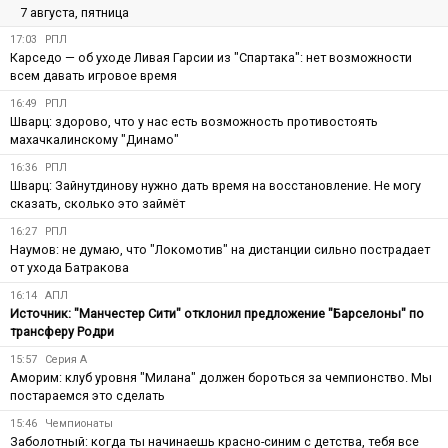
7 августа, пятница
17:03
РПЛ
Карседо — об уходе Ливая Гарсии из "Спартака": нет возможности
всем давать игровое время
16:49
РПЛ
Шварц: здорово, что у нас есть возможность противостоять
махачкалинскому "Динамо"
16:36
РПЛ
Шварц: Зайнутдинову нужно дать время на восстановление. Не могу
сказать, сколько это займёт
16:27
РПЛ
Наумов: не думаю, что "Локомотив" на дистанции сильно пострадает
от ухода Батракова
16:14
АПЛ
Источник: "Манчестер Сити" отклонил предложение "Барселоны" по
трансферу Родри
15:57
Серия А
Аморим: клуб уровня "Милана" должен бороться за чемпионство. Мы
постараемся это сделать
15:46
Чемпионаты
Заболотный: когда ты начинаешь красно-синим с детства, тебя все