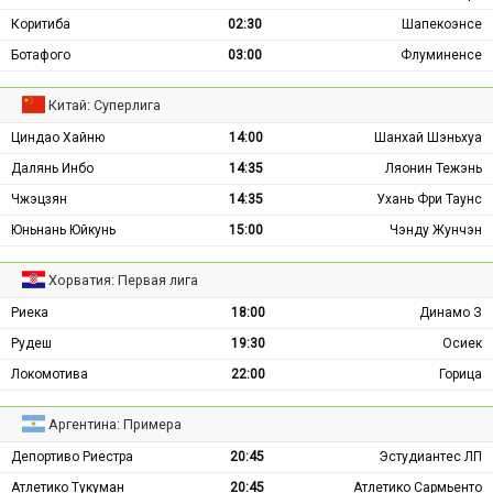
Коритиба
02:30
Шапекоэнсе
Ботафого
03:00
Флуминенсе
Китай: Суперлига
Циндао Хайню
14:00
Шанхай Шэньхуа
Далянь Инбо
14:35
Ляонин Тежэнь
Чжэцзян
14:35
Ухань Фри Таунс
Юньнань Юйкунь
15:00
Чэнду Жунчэн
Хорватия: Первая лига
Риека
18:00
Динамо З
Рудеш
19:30
Осиек
Локомотива
22:00
Горица
Аргентина: Примера
Депортиво Риестра
20:45
Эстудиантес ЛП
Атлетико Тукуман
20:45
Атлетико Сармьенто