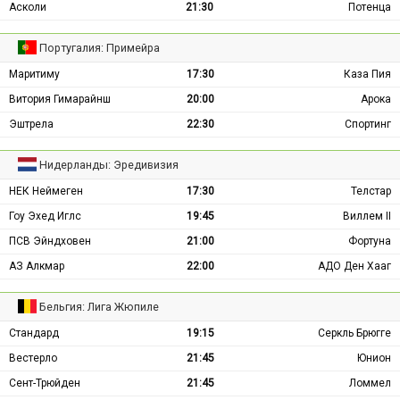
Асколи
21:30
Потенца
Португалия: Примейра
Маритиму
17:30
Каза Пия
Витория Гимарайнш
20:00
Арока
Эштрела
22:30
Спортинг
Нидерланды: Эредивизия
НЕК Неймеген
17:30
Телстар
Гоу Эхед Иглс
19:45
Виллем II
ПСВ Эйндховен
21:00
Фортуна
АЗ Алкмар
22:00
АДО Ден Хааг
Бельгия: Лига Жюпиле
Стандард
19:15
Серкль Брюгге
Вестерло
21:45
Юнион
Сент-Трюйден
21:45
Ломмел