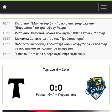
Togg
navig
16:14
Источник: "Манчестер Сити" отклонил предложение
"Барселоны" по трансферу Родри
15:13
Источник: Сафонов может покинуть "ПСЖ" летом 2027 года
15:57
Мохамед Салах стал игроком "Трабзонспора"
15:13
Заболотный сообщил об отстранении от футбола на полгода
за нарушение антидопинговых правил
12:15
"Спартак" объявил о переходе Мирлинда Даку
Торпедо М
—
Сочи
0
:
0
Россия: ФНЛ — Первая лига