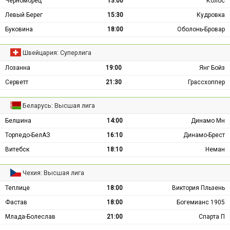
Черноморец
13:00
Колос
Левый Берег
15:30
Кудровка
Буковина
18:00
Оболонь-Бровар
Швейцария: Суперлига
Лозанна
19:00
Янг Бойз
Серветт
21:30
Грассхоппер
Беларусь: Высшая лига
Белшина
14:00
Динамо Мн
Торпедо-БелАЗ
16:10
Динамо-Брест
Витебск
18:10
Неман
Чехия: Высшая лига
Теплице
18:00
Виктория Пльзень
Фастав
18:00
Богемианс 1905
Млада-Болеслав
21:00
Спарта П