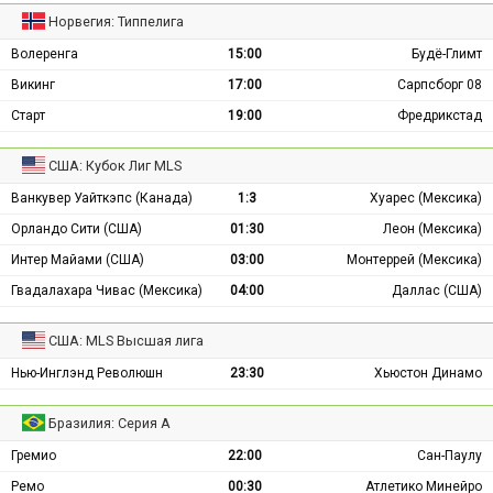
Норвегия: Типпелига
Волеренга
15:00
Будё-Глимт
Викинг
17:00
Сарпсборг 08
Старт
19:00
Фредрикстад
США: Кубок Лиг MLS
Ванкувер Уайткэпс (Канада)
1:3
Хуарес (Мексика)
Орландо Сити (США)
01:30
Леон (Мексика)
Интер Майами (США)
03:00
Монтеррей (Мексика)
Гвадалахара Чивас (Мексика)
04:00
Даллас (США)
США: MLS Высшая лига
Нью-Инглэнд Революшн
23:30
Хьюстон Динамо
Бразилия: Серия А
Гремио
22:00
Сан-Паулу
Ремо
00:30
Атлетико Минейро