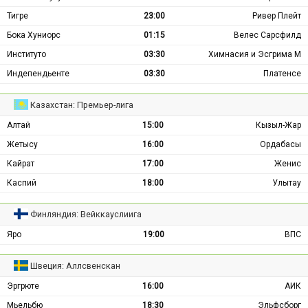
Тигре
23:00
Ривер Плейт
Бока Хуниорс
01:15
Велес Сарсфилд
Институто
03:30
Химнасия и Эсгрима М
Индепендьенте
03:30
Платенсе
Казахстан: Премьер-лига
Алтай
15:00
Кызыл-Жар
Жетысу
16:00
Ордабасы
Кайрат
17:00
Женис
Каспий
18:00
Улытау
Финляндия: Вейккауслиига
Яро
19:00
ВПС
Швеция: Аллсвенскан
Эргрюте
16:00
АИК
Мьельбю
18:30
Эльфсборг