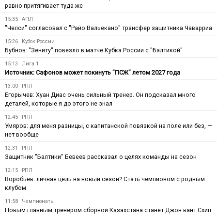
равно притягивает туда же
15:35
АПЛ
"Челси" согласовал с "Райо Вальекано" трансфер защитника Чаварриа
15:26
Кубок России
Бубнов: "Зениту" повезло в матче Кубка России с "Балтикой"
15:13
Лига 1
Источник: Сафонов может покинуть "ПСЖ" летом 2027 года
13:00
РПЛ
Егорычев: Хуан Диас очень сильный тренер. Он подсказал много
деталей, которые я до этого не знал
12:45
РПЛ
Умяров: для меня разницы, с капитанской повязкой на поле или без, —
нет вообще
12:31
РПЛ
Защитник "Балтики" Бевеев рассказал о целях команды на сезон
12:15
РПЛ
Воробьёв: личная цель на новый сезон? Стать чемпионом с родным
клубом
11:58
Чемпионаты
Новым главным тренером сборной Казахстана станет Джон вант Схип