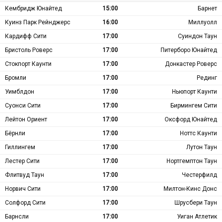
Кембридж Юнайтед
15:00
Барнет
Куинз Парк Рейнджерс
16:00
Миллуолл
Кардифф Сити
17:00
Суиндон Таун
Бристоль Роверс
17:00
Питерборо Юнайтед
Стокпорт Каунти
17:00
Донкастер Роверс
Бромли
17:00
Рединг
Уимблдон
17:00
Ньюпорт Каунти
Суонси Сити
17:00
Бирмингем Сити
Лейтон Ориент
17:00
Оксфорд Юнайтед
Бёрнли
17:00
Ноттс Каунти
Гиллингем
17:00
Лутон Таун
Лестер Сити
17:00
Нортгемптон Таун
Флитвуд Таун
17:00
Честерфилд
Норвич Сити
17:00
Милтон-Кинс Донс
Солфорд Сити
17:00
Шрусбери Таун
Барнсли
17:00
Уиган Атлетик