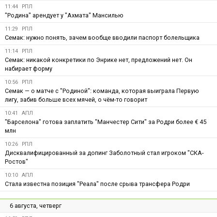
11:44
РПЛ
"Родина" арендует у "Ахмата" Мансилью
11:29
РПЛ
Семак: нужно понять, зачем вообще вводили паспорт болельщика
11:14
РПЛ
Семак: никакой конкретики по Энрике нет, предложений нет. Он
набирает форму
10:56
РПЛ
Семак — о матче с "Родиной": команда, которая выиграла Первую
лигу, забив больше всех мячей, о чём-то говорит
10:41
АПЛ
"Барселона" готова заплатить "Манчестер Сити" за Родри более € 45
млн
10:26
РПЛ
Дисквалифицированный за допинг Заболотный стал игроком "СКА-
Ростов"
10:10
АПЛ
Стала известна позиция "Реала" после срыва трансфера Родри
6 августа, четверг