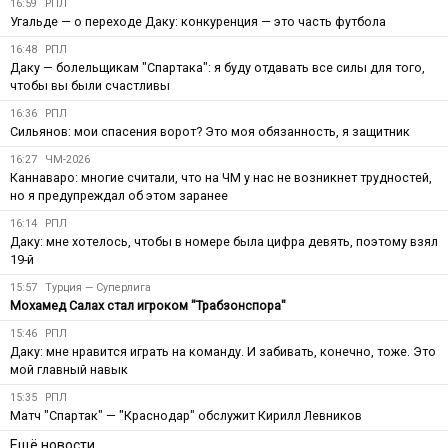
16:59
РПЛ
Угальде — о переходе Даку: конкуренция — это часть футбола
16:48
РПЛ
Даку — болельщикам "Спартака": я буду отдавать все силы для того,
чтобы вы были счастливы
16:36
РПЛ
Сильянов: мои спасения ворот? Это моя обязанность, я защитник
16:27
ЧМ-2026
Каннаваро: многие считали, что на ЧМ у нас не возникнет трудностей,
но я предупреждал об этом заранее
16:14
РПЛ
Даку: мне хотелось, чтобы в номере была цифра девять, поэтому взял
19-й
15:57
Турция — Суперлига
Мохамед Салах стал игроком "Трабзонспора"
15:46
РПЛ
Даку: мне нравится играть на команду. И забивать, конечно, тоже. Это
мой главный навык
15:35
РПЛ
Матч "Спартак" — "Краснодар" обслужит Кирилл Левников
Ещё новости