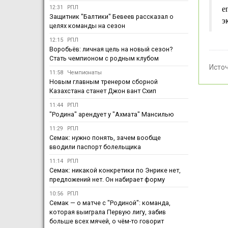
12:31
РПЛ
е
Защитник "Балтики" Бевеев рассказал о
э
целях команды на сезон
12:15
РПЛ
Воробьёв: личная цель на новый сезон?
Стать чемпионом с родным клубом
Исто
11:58
Чемпионаты
Новым главным тренером сборной
Казахстана станет Джон вант Схип
11:44
РПЛ
"Родина" арендует у "Ахмата" Мансилью
11:29
РПЛ
Семак: нужно понять, зачем вообще
вводили паспорт болельщика
11:14
РПЛ
Семак: никакой конкретики по Энрике нет,
предложений нет. Он набирает форму
10:56
РПЛ
Семак — о матче с "Родиной": команда,
которая выиграла Первую лигу, забив
больше всех мячей, о чём-то говорит