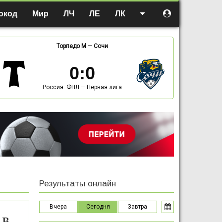
окод
Мир
ЛЧ
ЛЕ
ЛК
Торпедо М
—
Сочи
0
:
0
Россия: ФНЛ — Первая лига
Результаты онлайн
Вчера
Сегодня
Завтра
 в