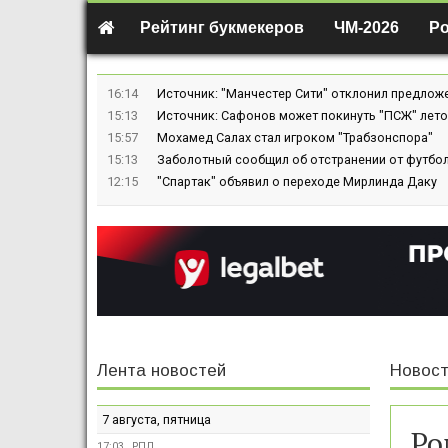
Рейтинг букмекеров
ЧМ-2026
Р
16:14
Источник: "Манчестер Сити" отклонил предлож
15:13
Источник: Сафонов может покинуть "ПСЖ" лето
15:57
Мохамед Салах стал игроком "Трабзонспора"
15:13
Заболотный сообщил об отстранении от футбол
12:15
"Спартак" объявил о переходе Мирлинда Даку
Лента новостей
Новост
7 августа, пятница
Ро
17:03
РПЛ