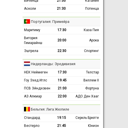
Виченца
21:00
Катания
Асколи
21:30
Потенца
Португалия: Примейра
Маритиму
17:30
Каза Пия
Витория
20:00
Арока
Гимарайнш
Эштрела
22:30
Спортинг
Нидерланды: Эредивизия
НЕК Неймеген
17:30
Телстар
Гоу Эхед Иглс
19:45
Виллем II
ПСВ Эйндховен
21:00
Фортуна
АЗ Алкмар
22:00
АДО Ден Хааг
Бельгия: Лига Жюпиле
Стандард
19:15
Серкль Брюгге
Вестерло
21:45
Юнион