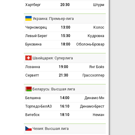
Хартберг
20:30
Штурм
Украина: Премьер-лига
Черноморец
13:00
Колос
Левый Берег
15:30
Кудровка
Буковина
18:00
Оболонь-Бровар
Швейцария: Суперлига
Лозанна
19:00
Янг Бойз
Серветт
21:30
Грассхоппер
Беларусь: Высшая лига
Белшина
14:00
Динамо Мн
Торпедо-БелАЗ
16:10
Динамо-Брест
Витебск
18:10
Неман
Чехия: Высшая лига