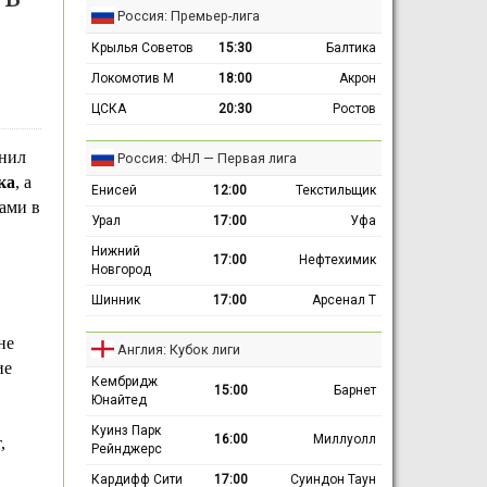
Россия: Премьер-лига
Крылья Советов
15:30
Балтика
Локомотив М
18:00
Акрон
ЦСКА
20:30
Ростов
нил
Россия: ФНЛ — Первая лига
ка
, а
Енисей
12:00
Текстильщик
бами в
Урал
17:00
Уфа
Нижний
17:00
Нефтехимик
Новгород
Шинник
17:00
Арсенал Т
не
Англия: Кубок лиги
ие
Кембридж
15:00
Барнет
Юнайтед
Куинз Парк
16:00
Миллуолл
,
Рейнджерс
Кардифф Сити
17:00
Суиндон Таун