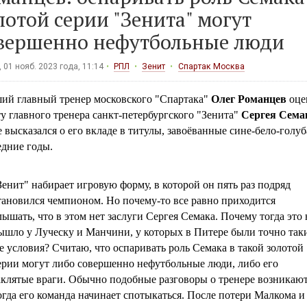
лотой серии "Зенита" могут
вершенно нефутбольные люди
 01 нояб. 2023 года, 11:14
РПЛ
Зенит
Спартак Москва
ий главный тренер московского "Спартака"
Олег Романцев
оце
у главного тренера санкт-петербургского "Зенита"
Сергея Сема
 высказался о его вкладе в титулы, завоёванные сине-бело-голу
едние годы.
Зенит" набирает игровую форму, в которой он пять раз подряд
тановился чемпионом. Но почему-то все равно приходится
лышать, что в этом нет заслуги Сергея Семака. Почему тогда это 
ышло у Луческу и Манчини, у которых в Питере были точно так
е условия? Считаю, что оспаривать роль Семака в такой золотой
ерии могут либо совершенно нефутбольные люди, либо его
аклятые враги. Обычно подобные разговоры о тренере возникают
огда его команда начинает спотыкаться. После потери Малкома и