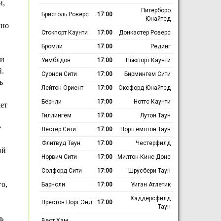
и,
Питерборо
Бристоль Роверс
17:00
Юнайтед
чно
Стокпорт Каунти
17:00
Донкастер Роверс
Бромли
17:00
Рединг
ли
Уимблдон
17:00
Ньюпорт Каунти
й.
Суонси Сити
17:00
Бирмингем Сити
ь
Лейтон Ориент
17:00
Оксфорд Юнайтед
Бёрнли
17:00
Ноттс Каунти
ет
Гиллингем
17:00
Лутон Таун
е
Лестер Сити
17:00
Нортгемптон Таун
Флитвуд Таун
17:00
Честерфилд
ой
Норвич Сити
17:00
Милтон-Кинс Донс
Солфорд Сити
17:00
Шрусбери Таун
го,
Барнсли
17:00
Уиган Атлетик
Хаддерсфилд
Престон Норт Энд
17:00
Таун
ь
Вест Хэм