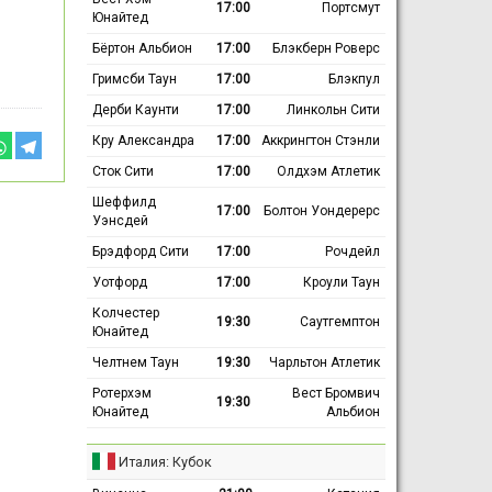
17:00
Портсмут
Юнайтед
Бёртон Альбион
17:00
Блэкберн Роверс
Гримсби Таун
17:00
Блэкпул
Дерби Каунти
17:00
Линкольн Сити
Кру Александра
17:00
Аккрингтон Стэнли
Сток Сити
17:00
Олдхэм Атлетик
Шеффилд
17:00
Болтон Уондерерс
Уэнсдей
Брэдфорд Сити
17:00
Рочдейл
Уотфорд
17:00
Кроули Таун
Колчестер
19:30
Саутгемптон
Юнайтед
Челтнем Таун
19:30
Чарльтон Атлетик
Ротерхэм
Вест Бромвич
19:30
Юнайтед
Альбион
Италия: Кубок