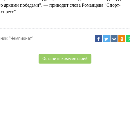
го яркими победами", — приводит слова Романцева "Спорт-
кспресс".
чник:
"Чемпионат"
Оставить комментарий