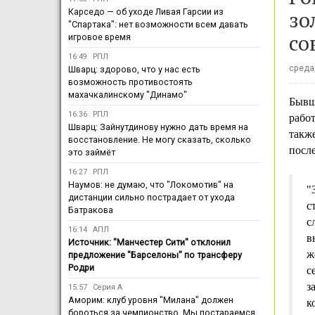
зо
Карседо — об уходе Ливая Гарсии из
"Спартака": нет возможности всем давать
со
игровое время
16:49
РПЛ
среда,
Шварц: здорово, что у нас есть
возможность противостоять
махачкалинскому "Динамо"
Бывш
16:36
РПЛ
работ
Шварц: Зайнутдинову нужно дать время на
также
восстановление. Не могу сказать, сколько
посл
это займёт
16:27
РПЛ
Наумов: не думаю, что "Локомотив" на
"
дистанции сильно пострадает от ухода
с
Батракова
с
16:14
АПЛ
в
Источник: "Манчестер Сити" отклонил
ж
предложение "Барселоны" по трансферу
Родри
с
з
15:57
Серия А
Аморим: клуб уровня "Милана" должен
к
бороться за чемпионство. Мы постараемся