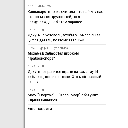
16:27
ЧМ-2026
Каннаваро: многие считали, что на ЧМ у нас
не возникнет трудностей, но я
предупреждал об этом заранее
16:14
РПЛ
Даку: мне хотелось, чтобы в номере была
цифра девять, поэтому взял 19-й
15:57
Турция — Суперлига
Мохамед Салах стал игроком
"Трабзонспора"
15:46
РПЛ
Даку: мне нравится играть на команду. И
забивать, конечно, тоже. Это мой главный
навык
15:35
РПЛ
Матч "Спартак" — "Краснодар" обслужит
Кирилл Левников
Ещё новости