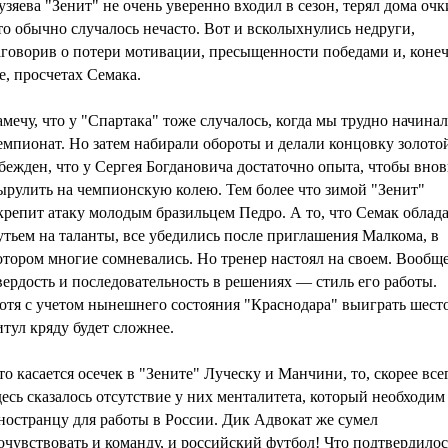
узяева "Зенит" не очень уверенно входил в сезон, терял дома очк
то обычно случалось нечасто. Вот и всколыхнулись недруги,
аговорив о потери мотивации, пресыщенности победами и, коне
е, просчетах Семака.
амечу, что у "Спартака" тоже случалось, когда мы трудно начина
емпионат. Но затем набирали обороты и делали концовку золото
бежден, что у Сергея Богдановича достаточно опыта, чтобы внов
ырулить на чемпионскую колею. Тем более что зимой "Зенит"
крепит атаку молодым бразильцем Педро. А то, что Семак облада
утьем на таланты, все убедились после приглашения Малкома, в
отором многие сомневались. Но тренер настоял на своем. Вообщ
вердость и последовательность в решениях — стиль его работы.
отя с учетом нынешнего состояния "Краснодара" выиграть шест
итул кряду будет сложнее.
то касается осечек в "Зените" Луческу и Манчини, то, скорее все
десь сказалось отсутствие у них менталитета, который необходим
ностранцу для работы в России. Дик Адвокат же сумел
очувствовать и команду, и российский футбол! Что подтвердилос