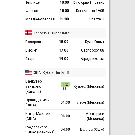
Теплице
18:00
Виктория Пльзень
Фастав
18:00
Богемианс 1905
Млада-Болеслав
21:00
Спарта П
Норвегия: Типпелига
Волеренга
15:00
Будё-Глимт
Викинг
17:00
Сарпсборг 08
Старт
19:00
Фредрикстад
США: Кубок Лиг MLS
Ванкувер
1:2
Уайткэпс
Хуарес (Мексика)
86 ′
(Канада)
Орландо Сити
01:30
Леон (Мексика)
(США)
Интер Майами
Монтеррей
03:00
(США)
(Мексика)
Гвадалахара
04:00
Даллас (США)
Чивас (Мексика)