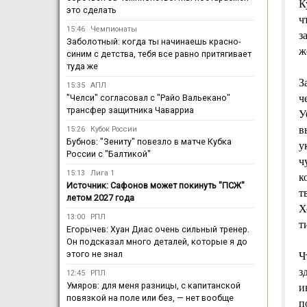
К
это сделать
ч
15:46
Чемпионаты
з
Заболотный: когда ты начинаешь красно-
ж
синим с детства, тебя все равно притягивает
туда же
З
15:35
АПЛ
"Челси" согласовал с "Райо Вальекано"
ч
трансфер защитника Чаварриа
У
в
15:26
Кубок России
Бубнов: "Зениту" повезло в матче Кубка
у
России с "Балтикой"
ч
15:13
Лига 1
к
Источник: Сафонов может покинуть "ПСЖ"
т
летом 2027 года
Х
13:00
РПЛ
т
Егорычев: Хуан Диас очень сильный тренер.
Он подсказал много деталей, которые я до
этого не знал
Ч
з
12:45
РПЛ
Умяров: для меня разницы, с капитанской
и
повязкой на поле или без, — нет вообще
п