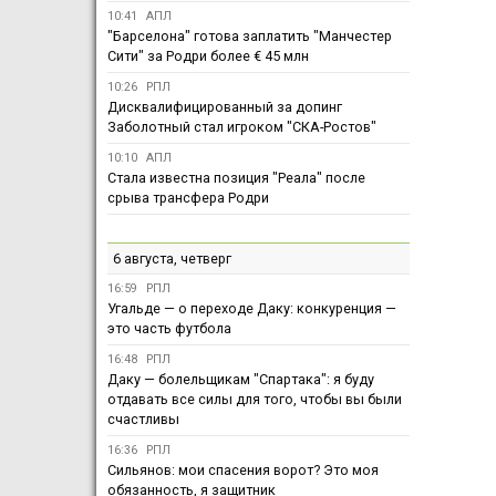
10:41
АПЛ
"Барселона" готова заплатить "Манчестер
Сити" за Родри более € 45 млн
10:26
РПЛ
Дисквалифицированный за допинг
Заболотный стал игроком "СКА-Ростов"
10:10
АПЛ
Стала известна позиция "Реала" после
срыва трансфера Родри
6 августа, четверг
16:59
РПЛ
Угальде — о переходе Даку: конкуренция —
это часть футбола
16:48
РПЛ
Даку — болельщикам "Спартака": я буду
отдавать все силы для того, чтобы вы были
счастливы
16:36
РПЛ
Сильянов: мои спасения ворот? Это моя
обязанность, я защитник