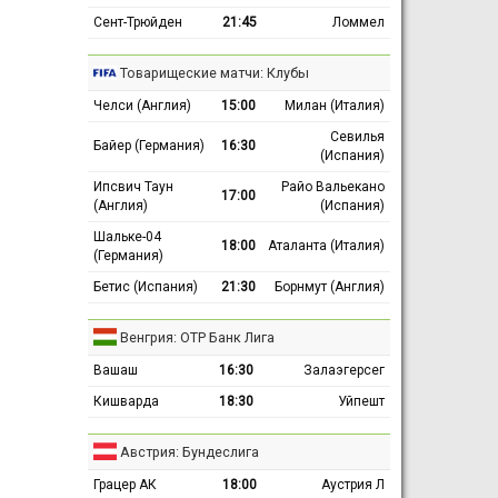
Сент-Трюйден
21:45
Ломмел
Товарищеские матчи: Клубы
Челси (Англия)
15:00
Милан (Италия)
Севилья
Байер (Германия)
16:30
(Испания)
Ипсвич Таун
Райо Вальекано
17:00
(Англия)
(Испания)
Шальке-04
18:00
Аталанта (Италия)
(Германия)
Бетис (Испания)
21:30
Борнмут (Англия)
Венгрия: ОТР Банк Лига
Вашаш
16:30
Залаэгерсег
Кишварда
18:30
Уйпешт
Австрия: Бундеслига
Грацер АК
18:00
Аустрия Л