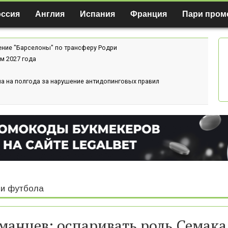
оссия
Англия
Испания
Франция
Пари пром
ение "Барселоны" по трансферу Родри
м 2027 года
а на полгода за нарушение антидопинговых правил
и футбола
манцев: оспаривать роль Семака