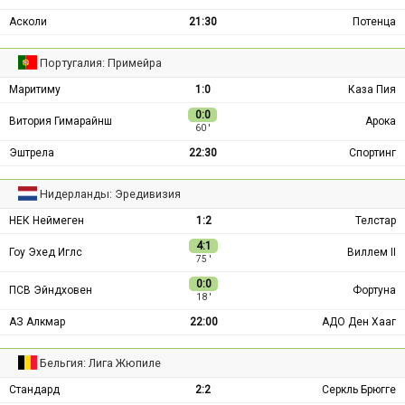
Асколи
21:30
Потенца
Португалия: Примейра
Маритиму
1:0
Каза Пия
0:0
Витория Гимарайнш
Арока
60 ′
Эштрела
22:30
Спортинг
Нидерланды: Эредивизия
НЕК Неймеген
1:2
Телстар
4:1
Гоу Эхед Иглс
Виллем II
75 ′
0:0
ПСВ Эйндховен
Фортуна
18 ′
АЗ Алкмар
22:00
АДО Ден Хааг
Бельгия: Лига Жюпиле
Стандард
2:2
Серкль Брюгге