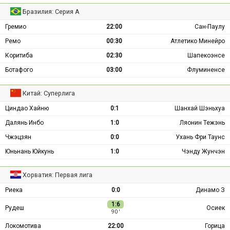
Бразилия: Серия А
Гремио
22:00
Сан-Паулу
Ремо
00:30
Атлетико Минейро
Коритиба
02:30
Шапекоэнсе
Ботафого
03:00
Флуминенсе
Китай: Суперлига
Циндао Хайню
0:1
Шанхай Шэньхуа
Далянь Инбо
1:0
Ляонин Тежэнь
Чжэцзян
0:0
Ухань Фри Таунс
Юньнань Юйкунь
1:0
Чэнду Жунчэн
Хорватия: Первая лига
Риека
0:0
Динамо З
1:6
Рудеш
Осиек
90 ′
Локомотива
22:00
Горица