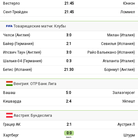
Вестерло
21:45
Юнион
Сент-Трюйден
21:45
Ломмел
Товарищеские матчи: Клубы
Челси (Англия)
3:0
Милан (Италия)
Байер (Германия)
2:1
Севилья (Испания)
Ипсвич Таун (Англия)
3:0
Райо Вальекано (Испания)
Шальке-04 (Германия)
0:3
Аталанта (Италия)
Бетис (Испания)
21:30
Борнмут (Англия)
Венгрия: ОТР Банк Лига
Вашаш
5:0
Залаэгерсег
Кишварда
2:4
Уйпешт
Австрия: Бундеслига
Грацер АК
2:1
Аустрия Л
0:0
Хартберг
Штурм
пер.