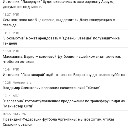
Источник: "Ливерпуль" будет выплачивать всю зарплату Араухо,
документы подписаны
11:27
РПЛ
Семшов: пока вообще неясно, выдержит ли Даку конкуренцию с
Угальде
11:13
РПЛ
"Локомотив" может арендовать у "Црвены Звезды" полузащитника
Генделя
10:58
РПЛ
Массалыга: Барко — ключевой футболист нашей команды, хочется,
чтобы он остался
10:44
РПЛ
Источник: "Галатасарай" ждёт ответа по Батракову до вечера субботы
10:28
Чемпионаты
Владимир Слишкович возглавил казахстанский "Женис"
10:14
АПЛ
"Барселона" готовит улучшенное предложение по трансферу Родри из
"Манчестер Сити"
09:55
ЧМ-2026
Президент Федерации футбола Аргентины: мы все хотим, чтобы
Скалони остался