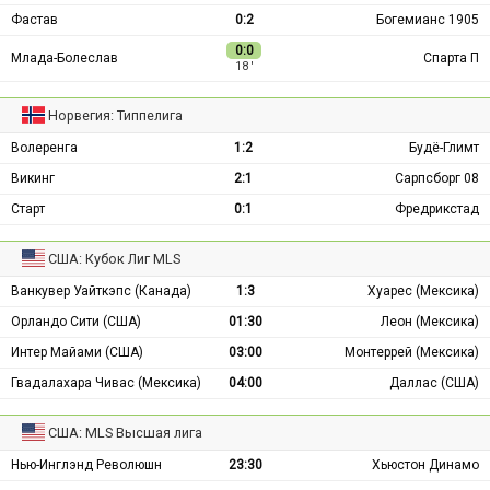
Фастав
0:2
Богемианс 1905
0:0
Млада-Болеслав
Спарта П
18 ′
Норвегия: Типпелига
Волеренга
1:2
Будё-Глимт
Викинг
2:1
Сарпсборг 08
Старт
0:1
Фредрикстад
США: Кубок Лиг MLS
Ванкувер Уайткэпс (Канада)
1:3
Хуарес (Мексика)
Орландо Сити (США)
01:30
Леон (Мексика)
Интер Майами (США)
03:00
Монтеррей (Мексика)
Гвадалахара Чивас (Мексика)
04:00
Даллас (США)
США: MLS Высшая лига
Нью-Инглэнд Революшн
23:30
Хьюстон Динамо