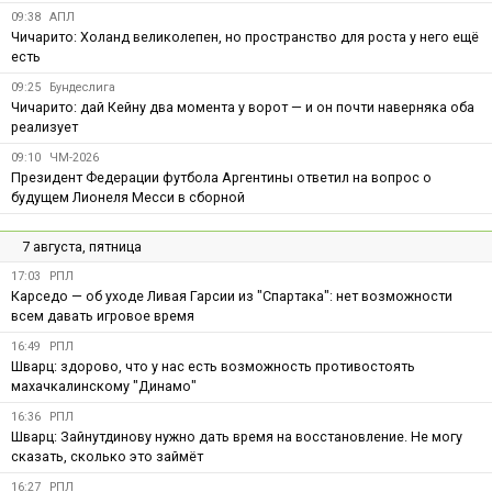
09:38
АПЛ
Чичарито: Холанд великолепен, но пространство для роста у него ещё
есть
09:25
Бундеслига
Чичарито: дай Кейну два момента у ворот — и он почти наверняка оба
реализует
09:10
ЧМ-2026
Президент Федерации футбола Аргентины ответил на вопрос о
будущем Лионеля Месси в сборной
7 августа, пятница
17:03
РПЛ
Карседо — об уходе Ливая Гарсии из "Спартака": нет возможности
всем давать игровое время
16:49
РПЛ
Шварц: здорово, что у нас есть возможность противостоять
махачкалинскому "Динамо"
16:36
РПЛ
Шварц: Зайнутдинову нужно дать время на восстановление. Не могу
сказать, сколько это займёт
16:27
РПЛ