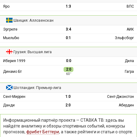
Яро
1:3
ВПС
Швеция: Аллсвенскан
Эргрюте
3:4
АИК
Мьельбю
0:1
Эльфсборг
Грузия: Высшая лига
Иберия 1999
0:0
Дила
2:0
Динамо Бт
Гагра
60 ′
Шотландия: Премьер-лига
Сент-Миррен
1:0
Сент-Джонстон
Данди
2:0
Абердин
Информационный партнёр проекта — СТАВКА ТВ: здесь вы
найдёте аналитику и обзоры спортивных событий, конкурсы
прогнозов,
фрибет Беттери
, а также рейтинги и статьи о спорте.