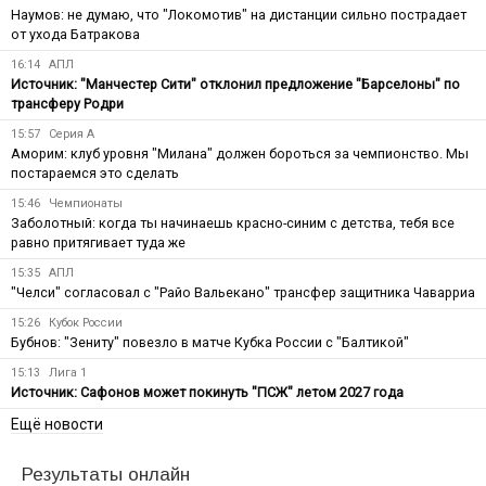
Наумов: не думаю, что "Локомотив" на дистанции сильно пострадает
от ухода Батракова
16:14
АПЛ
Источник: "Манчестер Сити" отклонил предложение "Барселоны" по
трансферу Родри
15:57
Серия А
Аморим: клуб уровня "Милана" должен бороться за чемпионство. Мы
постараемся это сделать
15:46
Чемпионаты
Заболотный: когда ты начинаешь красно-синим с детства, тебя все
равно притягивает туда же
15:35
АПЛ
"Челси" согласовал с "Райо Вальекано" трансфер защитника Чаварриа
15:26
Кубок России
Бубнов: "Зениту" повезло в матче Кубка России с "Балтикой"
15:13
Лига 1
Источник: Сафонов может покинуть "ПСЖ" летом 2027 года
Ещё новости
Результаты онлайн