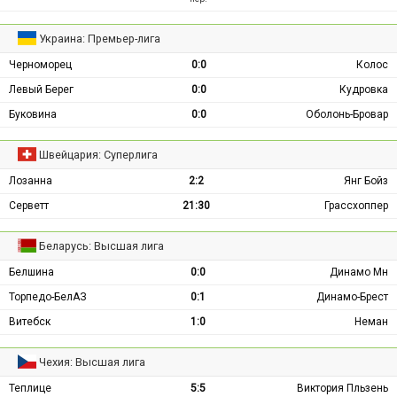
Украина: Премьер-лига
Черноморец
0:0
Колос
Левый Берег
0:0
Кудровка
Буковина
0:0
Оболонь-Бровар
Швейцария: Суперлига
Лозанна
2:2
Янг Бойз
Серветт
21:30
Грассхоппер
Беларусь: Высшая лига
Белшина
0:0
Динамо Мн
Торпедо-БелАЗ
0:1
Динамо-Брест
Витебск
1:0
Неман
Чехия: Высшая лига
Теплице
5:5
Виктория Пльзень