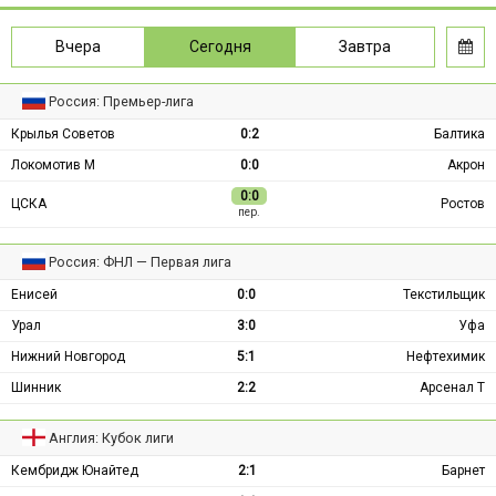
Вчера
Сегодня
Завтра
Россия: Премьер-лига
Крылья Советов
0:2
Балтика
Локомотив М
0:0
Акрон
0:0
ЦСКА
Ростов
пер.
Россия: ФНЛ — Первая лига
Енисей
0:0
Текстильщик
Урал
3:0
Уфа
Нижний Новгород
5:1
Нефтехимик
Шинник
2:2
Арсенал Т
Англия: Кубок лиги
Кембридж Юнайтед
2:1
Барнет