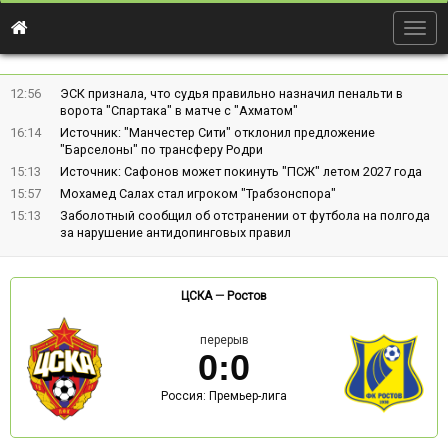
Togg
navig
12:56
ЭСК признала, что судья правильно назначил пенальти в
ворота "Спартака" в матче с "Ахматом"
16:14
Источник: "Манчестер Сити" отклонил предложение
"Барселоны" по трансферу Родри
15:13
Источник: Сафонов может покинуть "ПСЖ" летом 2027 года
15:57
Мохамед Салах стал игроком "Трабзонспора"
15:13
Заболотный сообщил об отстранении от футбола на полгода
за нарушение антидопинговых правил
ЦСКА
—
Ростов
перерыв
0
:
0
Россия: Премьер-лига