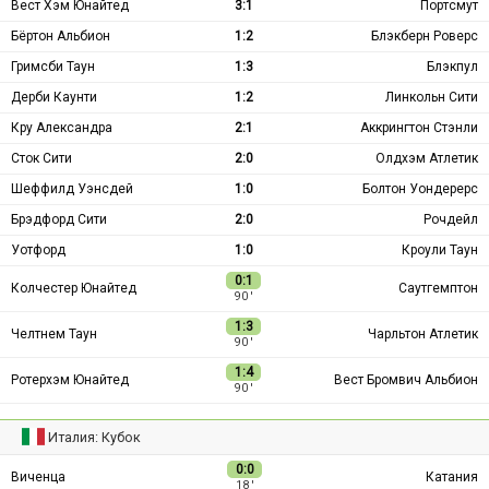
Вест Хэм Юнайтед
3:1
Портсмут
Бёртон Альбион
1:2
Блэкберн Роверс
Гримсби Таун
1:3
Блэкпул
Дерби Каунти
1:2
Линкольн Сити
Кру Александра
2:1
Аккрингтон Стэнли
Сток Сити
2:0
Олдхэм Атлетик
Шеффилд Уэнсдей
1:0
Болтон Уондерерс
Брэдфорд Сити
2:0
Рочдейл
Уотфорд
1:0
Кроули Таун
0:1
Колчестер Юнайтед
Саутгемптон
90 ′
1:3
Челтнем Таун
Чарльтон Атлетик
90 ′
1:4
Ротерхэм Юнайтед
Вест Бромвич Альбион
90 ′
Италия: Кубок
0:0
Виченца
Катания
18 ′