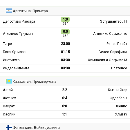
Аргентина: Примера
1:0
Депортиво Риестра
Эстудиантес ЛП
33 ′
0:0
Атлетико Тукуман
Атлетико Сармьенто
33 ′
Тигре
23:00
Ривер Плейт
Бока Хуниорс
01:15
Велес Сарсфилд
Институто
03:30
Химнасия и Эсгрима М
Индепендьенте
03:30
Платенсе
Казахстан: Премьер-лига
Алтай
2:2
Кызыл-Жар
Жетысу
0:4
Ордабасы
Кайрат
0:0
Женис
Каспий
1:1
Улытау
Финляндия: Вейккауслиига