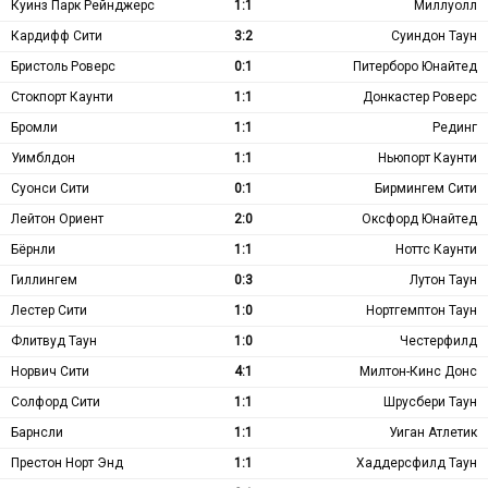
Куинз Парк Рейнджерс
1:1
Миллуолл
Кардифф Сити
3:2
Суиндон Таун
Бристоль Роверс
0:1
Питерборо Юнайтед
Стокпорт Каунти
1:1
Донкастер Роверс
Бромли
1:1
Рединг
Уимблдон
1:1
Ньюпорт Каунти
Суонси Сити
0:1
Бирмингем Сити
Лейтон Ориент
2:0
Оксфорд Юнайтед
Бёрнли
1:1
Ноттс Каунти
Гиллингем
0:3
Лутон Таун
Лестер Сити
1:0
Нортгемптон Таун
Флитвуд Таун
1:0
Честерфилд
Норвич Сити
4:1
Милтон-Кинс Донс
Солфорд Сити
1:1
Шрусбери Таун
Барнсли
1:1
Уиган Атлетик
Престон Норт Энд
1:1
Хаддерсфилд Таун