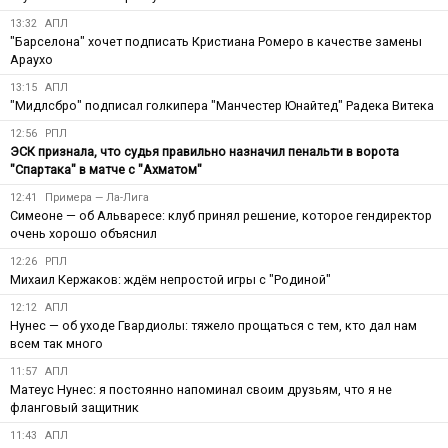
13:32
АПЛ
"Барселона" хочет подписать Кристиана Ромеро в качестве замены
Араухо
13:15
АПЛ
"Мидлсбро" подписал голкипера "Манчестер Юнайтед" Радека Витека
12:56
РПЛ
ЭСК признала, что судья правильно назначил пенальти в ворота
"Спартака" в матче с "Ахматом"
12:41
Примера — Ла-Лига
Симеоне — об Альваресе: клуб принял решение, которое гендиректор
очень хорошо объяснил
12:26
РПЛ
Михаил Кержаков: ждём непростой игры с "Родиной"
12:12
АПЛ
Нунес — об уходе Гвардиолы: тяжело прощаться с тем, кто дал нам
всем так много
11:57
АПЛ
Матеус Нунес: я постоянно напоминал своим друзьям, что я не
фланговый защитник
11:43
АПЛ