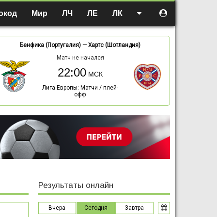
окод
Мир
ЛЧ
ЛЕ
ЛК
Бенфика (Португалия)
—
Хартс (Шотландия)
Матч не начался
22:00
Лига Европы: Матчи / плей-
офф
Результаты онлайн
Вчера
Сегодня
Завтра