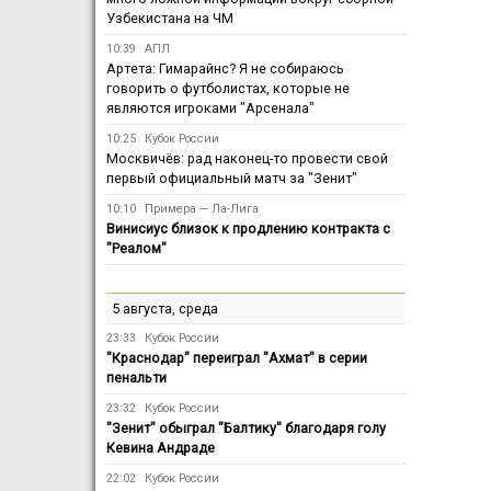
Узбекистана на ЧМ
10:39
АПЛ
Артета: Гимарайнс? Я не собираюсь
говорить о футболистах, которые не
являются игроками "Арсенала"
10:25
Кубок России
Москвичёв: рад наконец-то провести свой
первый официальный матч за "Зенит"
10:10
Примера — Ла-Лига
Винисиус близок к продлению контракта с
"Реалом"
5 августа, среда
23:33
Кубок России
"Краснодар" переиграл "Ахмат" в серии
пенальти
23:32
Кубок России
"Зенит" обыграл "Балтику" благодаря голу
Кевина Андраде
22:02
Кубок России