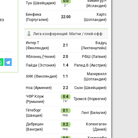
Викингур Р
0:0
Тун (Швейцария)
(Исландия)
2 ′
Бенфика
Хартс
22:00
то
(Португалия)
(Шотландия)
Лига конференций: Матчи / плей-офф
Интер Т
Вадуц
2:1
(Финляндия)
(Лихтенштейн)
Яблонец (Чехия)
2:0
РФШ (Латвия)
Пайде (Эстония)
1:4
Рапид В (Австрия)
Мазервелл
ХИК (Финляндия)
1:1
(Шотландия)
Ноа (Армения)
2:2
Сьон (Швейцария)
ЧФР Клуж
0:4
Тромсё (Норвегия)
(Румыния)
74 ′
Гётеборг
0:1
Гент (Бельгия)
(Швеция)
пер.
Дебрецен
Копенгаген
0:2
(Венгрия)
(Дания)
пер.
Хаммарбю