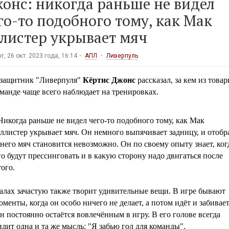
онс: никогда раньше не видел
го-то подобного тому, как Мак
листер укрывает мяч
г, 26 окт. 2023 года, 16:14
АПЛ
Ливерпуль
защитник "Ливерпуля"
Кёртис Джонс
рассказал, за кем из това
манде чаще всего наблюдает на тренировках.
Никогда раньше не видел чего-то подобного тому, как Мак
ллистер укрывает мяч. Он немного выпячивает задницу, и отобр
 него мяч становится невозможно. Он по своему опыту знает, ког
го будут прессинговать и в какую сторону надо двигаться после
того.
алах зачастую также творит удивительные вещи. В игре бывают
оменты, когда он особо ничего не делает, а потом идёт и забивает
н постоянно остаётся вовлечённым в игру. В его голове всегда
идит одна и та же мысль: "Я забью гол для команды".