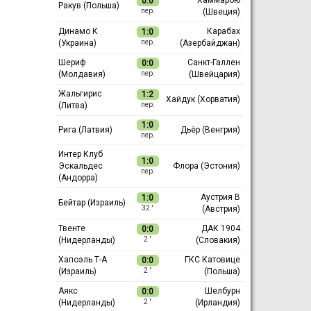
0:0
Ракув (Польша)
(Швеция)
пер.
Динамо К
Карабах
1:0
(Украина)
(Азербайджан)
пер.
Шериф
Санкт-Галлен
0:0
(Молдавия)
(Швейцария)
пер.
Жальгирис
1:2
Хайдук (Хорватия)
(Литва)
пер.
1:0
Рига (Латвия)
Дьёр (Венгрия)
пер.
Интер Клуб
1:0
Эскальдес
Флора (Эстония)
пер.
(Андорра)
Аустрия В
1:0
Бейтар (Израиль)
(Австрия)
32 ′
Твенте
ДАК 1904
0:0
(Нидерланды)
(Словакия)
2 ′
Хапоэль Т-А
ГКС Катовице
0:0
(Израиль)
(Польша)
2 ′
Аякс
Шелбурн
0:0
(Нидерланды)
(Ирландия)
2 ′