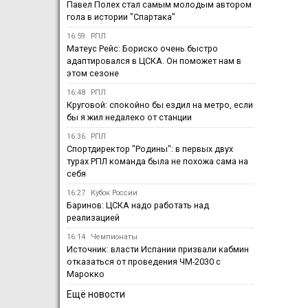
Павел Полех стал самым молодым автором
гола в истории "Спартака"
16:59
РПЛ
Матеус Рейс: Бориско очень быстро
адаптировался в ЦСКА. Он поможет нам в
этом сезоне
16:48
РПЛ
Круговой: спокойно бы ездил на метро, если
бы я жил недалеко от станции
16:36
РПЛ
Спортдиректор "Родины": в первых двух
турах РПЛ команда была не похожа сама на
себя
16:27
Кубок России
Баринов: ЦСКА надо работать над
реализацией
16:14
Чемпионаты
Источник: власти Испании призвали кабмин
отказаться от проведения ЧМ-2030 с
Марокко
Ещё новости