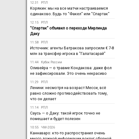
12:31
РПЛ
Корякин: мы на все матчи настраиваемся
одинаково. Будь то "Факел" или "Спартак"
12:15
РПЛ
"Спартак" объявил о переходе Мирлинда
Даку
11:58
РПЛ
Источник: агенты Батракова запросили € 7-8
млн за трансфер игрока в "Галатасарай"
11:44
Кубок России
Оливейра — о травме Кондакова: даже фол
не зафиксировали. Это очень некрасиво
11:29
РПЛ
Ленини: несмотря на возраст Месси, всё
равно сложно противодействовать тому,
что он делает
11:14
РПЛ
Саусь — о Даку: такой игрок точно не
помешает и будет полезен
10:55
ЧМ-2026
Каннаваро: кто-то распространил очень
много ложной информации вокруг сборной