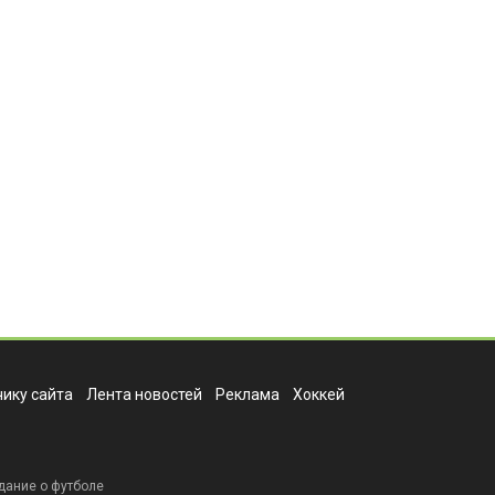
ику сайта
Лента новостей
Реклама
Хоккей
дание о футболе