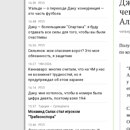
Дж
16:59
РПЛ
че
Угальде — о переходе Даку: конкуренция —
это часть футбола
Ал
16:48
РПЛ
Даку — болельщикам "Спартака": я буду
четвер
отдавать все силы для того, чтобы вы были
счастливы
Полу
16:36
РПЛ
Сильянов: мои спасения ворот? Это моя
по ко
обязанность, я защитник
16:27
ЧМ-2026
"
Каннаваро: многие считали, что на ЧМ у нас
не возникнет трудностей, но я
А
предупреждал об этом заранее
у
16:14
РПЛ
е
Даку: мне хотелось, чтобы в номере была
э
цифра девять, поэтому взял 19-й
15:57
Турция — Суперлига
С
Мохамед Салах стал игроком
м
"Трабзонспора"
О
15:46
РПЛ
с