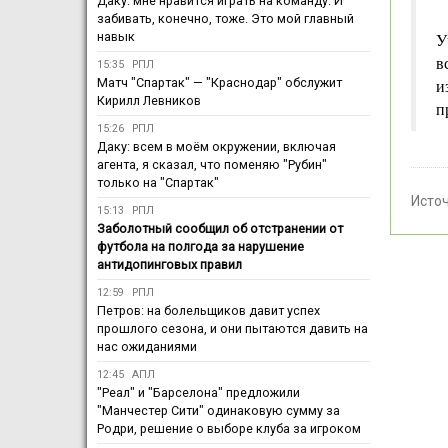
Даку: мне нравится играть на команду. И
забивать, конечно, тоже. Это мой главный
навык
У
в
15:35
РПЛ
Матч "Спартак" — "Краснодар" обслужит
и
Кирилл Левников
п
15:26
РПЛ
Даку: всем в моём окружении, включая
агента, я сказал, что поменяю "Рубин"
только на "Спартак"
Исто
15:13
РПЛ
Заболотный сообщил об отстранении от
футбола на полгода за нарушение
антидопинговых правил
12:59
РПЛ
Петров: на болельщиков давит успех
прошлого сезона, и они пытаются давить на
нас ожиданиями
12:45
АПЛ
"Реал" и "Барселона" предложили
"Манчестер Сити" одинаковую сумму за
Родри, решение о выборе клуба за игроком