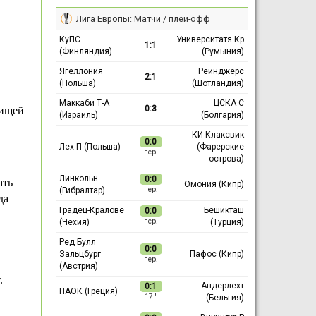
Лига Европы: Матчи / плей-офф
КуПС
Университатя Кр
1:1
(Финляндия)
(Румыния)
Ягеллония
Рейнджерс
2:1
(Польша)
(Шотландия)
Маккаби Т-А
ЦСКА С
0:3
рищей
(Израиль)
(Болгария)
КИ Клаксвик
0:0
Лех П (Польша)
(Фарерские
пер.
острова)
Линкольн
0:0
ать
Омония (Кипр)
(Гибралтар)
пер.
да
Градец-Кралове
Бешикташ
0:0
(Чехия)
(Турция)
пер.
Ред Булл
0:0
Зальцбург
Пафос (Кипр)
пер.
(Австрия)
.
Андерлехт
0:1
ПАОК (Греция)
(Бельгия)
17 ′