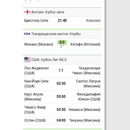
Англия: Кубок лиги
Бристоль Сити
21:45
Уолсолл
Товарищеские матчи: Клубы
0:0
Монако (Монако)
Хетафе (Испания)
2 ′
США: Кубок Лиг MLS
Лос-Анджелес
Гвадалахара
1:1
(США)
Чивас (Мексика)
Нью-Йорк Сити
Сантос Лагуна
02:30
(США)
(Мексика)
Крус Асуль
Филадельфия
03:00
(Мексика)
Юнион (США)
Чикаго Файр
03:30
Некакса (Мексика)
(США)
Остин (США)
04:00
Тихуана (Мексика)