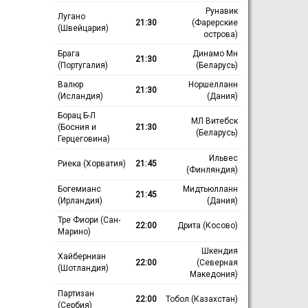
Рунавик
Лугано
21:30
(Фарерские
(Швейцария)
острова)
Брага
Динамо Мн
21:30
(Португалия)
(Беларусь)
Валюр
Норшелланн
21:30
(Исландия)
(Дания)
Борац Б-Л
МЛ Витебск
(Босния и
21:30
(Беларусь)
Герцеговина)
Ильвес
Риека (Хорватия)
21:45
(Финляндия)
Богемианс
Мидтьюлланн
21:45
(Ирландия)
(Дания)
Тре Фиори (Сан-
22:00
Дрита (Косово)
Марино)
Шкендия
Хайберниан
22:00
(Северная
(Шотландия)
Македония)
Партизан
22:00
Тобол (Казахстан)
(Сербия)