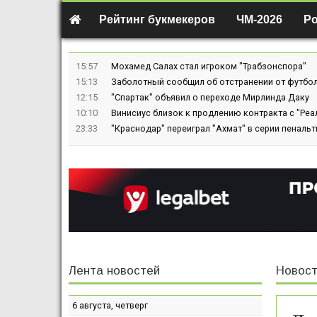
Рейтинг букмекеров
ЧМ-2026
Р
15:57
Мохамед Салах стал игроком "Трабзонспора"
15:13
Заболотный сообщил об отстранении от футбол
12:15
"Спартак" объявил о переходе Мирлинда Даку
10:10
Винисиус близок к продлению контракта с "Реа
23:33
"Краснодар" переиграл "Ахмат" в серии пенальт
Лента новостей
Новост
6 августа, четверг