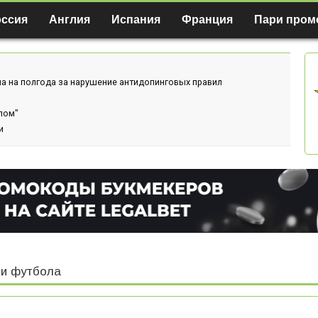
оссия
Англия
Испания
Франция
Пари пром
а на полгода за нарушение антидопинговых правил
лом"
и
и футбола