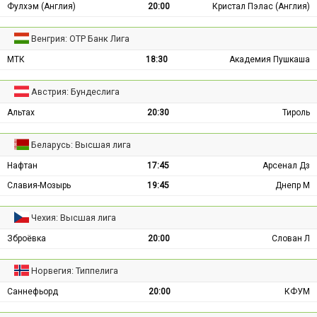
Фулхэм (Англия)
20:00
Кристал Пэлас (Англия)
Венгрия: ОТР Банк Лига
МТК
18:30
Академия Пушкаша
Австрия: Бундеслига
Альтах
20:30
Тироль
Беларусь: Высшая лига
Нафтан
17:45
Арсенал Дз
Славия-Мозырь
19:45
Днепр М
Чехия: Высшая лига
Зброёвка
20:00
Слован Л
Норвегия: Типпелига
Саннефьорд
20:00
КФУМ