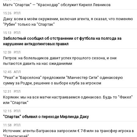
Матч "Спартак" — "Краснодар" обслужит Кирилл Левников
15:26
РПЛ
Даку: всем в моём окружении, включая агента, я сказал, что поменяю
"Рубин" только на "Спартак"
15:13
РПЛ
Заболотный сообщил об отстранении от футбола на полгода за
нарушение антидопинговых правил
12:59
РПЛ
Петров: на болельщиков давит успех прошлого сезона, и они
пытаются давить на нас ожиданиями
12:45
АПЛ
"Реал" и "Барселона" предложили "Манчестер Сити" одинаковую
сумму за Родри, решение о выборе клуба за игроком
12:31
РПЛ
Корякин: мы на все матчи настраиваемся одинаково. Будь то "Факел"
или "Спартак"
12:15
РПЛ
"Спартак" объявил о переходе Мирлинда Даку
11:58
РПЛ
Источник: агенты Батракова запросили € 7-8 млн за трансфер игрока в
"Галатасарай"