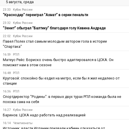
5 августа, среда
23:33
Кубок России
"Краснодар" переиграл "Ахмат" в серии пенальти
23:32
Кубок России
"Зенит" обыграл "Балтику" благодаря голу Кевина Андраде
22:02
Кубок России
Павел Полех стал самым молодым автором гола в истории
"Спартака"
16:59
РПЛ
Матеус Рейс: Бориско очень быстро адаптировался в ЦСКА. Он
поможет нам в этом сезоне
16:48
РПЛ
Круговой: спокойно бы ездил на метро, если бы я жил недалеко от
станции
16:36
РПЛ
Спортдиректор "Родины": в первых двух турах РПЛ команда была не
похожа сама на себя
16:27
Кубок России
Баринов: ЦСКА надо работать над реализацией
16:14
Чемпионаты
Источник: власти Испании призвали кабмин отказаться от