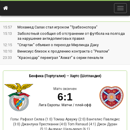
Togg
navig
15:57
Мохамед Салах стал игроком "Трабзонспора"
15:13
Заболотный сообщил об отстранении от футбола на полгода
за нарушение антидопинговых правил
12:15
"Спартак" объявил о переходе Мирлинда Даку
10:10
Винисиус близок к продлению контракта с "Реалом"
23:33
"Краснодар" переиграл "Ахмат" в серии пенальти
Бенфика (Португалия)
—
Хартс (Шотландия)
Матч окончен
6
:
1
Лига Европы: Матчи / плей-офф
Голы: Рафаэл Силва (1:0) Томаш Араужу (2:0) Вангелис Павлидис
(3:0) Джанлука Престианни (4:0) Tom Renaud (4:1) Джон Дуран
(5:1) Андреас Шельдеруп (6:1)