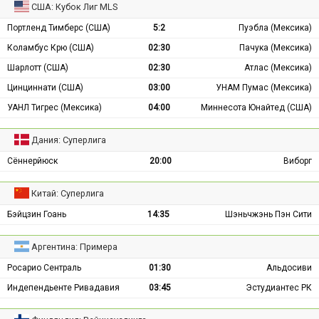
США: Кубок Лиг MLS
Портленд Тимберс (США)
5:2
Пуэбла (Мексика)
Коламбус Крю (США)
02:30
Пачука (Мексика)
Шарлотт (США)
02:30
Атлас (Мексика)
Цинциннати (США)
03:00
УНАМ Пумас (Мексика)
УАНЛ Тигрес (Мексика)
04:00
Миннесота Юнайтед (США)
Дания: Суперлига
Сённерйюск
20:00
Виборг
Китай: Суперлига
Бэйцзин Гоань
14:35
Шэньчжэнь Пэн Сити
Аргентина: Примера
Росарио Сентраль
01:30
Альдосиви
Индепендьенте Ривадавия
03:45
Эстудиантес РК