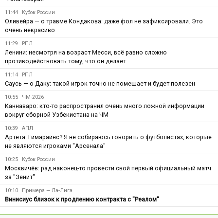
11:44
Кубок России
Оливейра — о травме Кондакова: даже фол не зафиксировали. Это
очень некрасиво
11:29
РПЛ
Ленини: несмотря на возраст Месси, всё равно сложно
противодействовать тому, что он делает
11:14
РПЛ
Саусь — о Даку: такой игрок точно не помешает и будет полезен
10:55
ЧМ-2026
Каннаваро: кто-то распространил очень много ложной информации
вокруг сборной Узбекистана на ЧМ
10:39
АПЛ
Артета: Гимарайнс? Я не собираюсь говорить о футболистах, которые
не являются игроками "Арсенала"
10:25
Кубок России
Москвичёв: рад наконец-то провести свой первый официальный матч
за "Зенит"
10:10
Примера — Ла-Лига
Винисиус близок к продлению контракта с "Реалом"