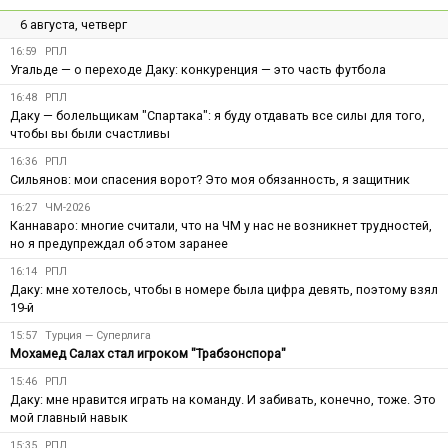
6 августа, четверг
16:59
РПЛ
Угальде — о переходе Даку: конкуренция — это часть футбола
16:48
РПЛ
Даку — болельщикам "Спартака": я буду отдавать все силы для того,
чтобы вы были счастливы
16:36
РПЛ
Сильянов: мои спасения ворот? Это моя обязанность, я защитник
16:27
ЧМ-2026
Каннаваро: многие считали, что на ЧМ у нас не возникнет трудностей,
но я предупреждал об этом заранее
16:14
РПЛ
Даку: мне хотелось, чтобы в номере была цифра девять, поэтому взял
19-й
15:57
Турция — Суперлига
Мохамед Салах стал игроком "Трабзонспора"
15:46
РПЛ
Даку: мне нравится играть на команду. И забивать, конечно, тоже. Это
мой главный навык
15:35
РПЛ