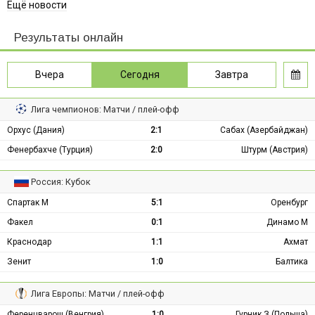
Ещё новости
Результаты онлайн
Вчера
Сегодня
Завтра
Лига чемпионов: Матчи / плей-офф
Орхус (Дания)
2:1
Сабах (Азербайджан)
Фенербахче (Турция)
2:0
Штурм (Австрия)
Россия: Кубок
Спартак М
5:1
Оренбург
Факел
0:1
Динамо М
Краснодар
1:1
Ахмат
Зенит
1:0
Балтика
Лига Европы: Матчи / плей-офф
Ференцварош (Венгрия)
1:0
Гурник З (Польша)