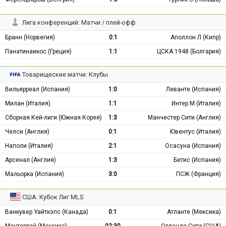
Лига конференций: Матчи / плей-офф
Бранн (Норвегия)
0:1
Аполлон Л (Кипр)
Панатинаикос (Греция)
1:1
ЦСКА 1948 (Болгария)
Товарищеские матчи: Клубы
Вильярреал (Испания)
1:0
Леванте (Испания)
Милан (Италия)
1:1
Интер М (Италия)
Сборная Кей-лиги (Южная Корея)
1:3
Манчестер Сити (Англия)
Челси (Англия)
0:1
Ювентус (Италия)
Наполи (Италия)
2:1
Осасуна (Испания)
Арсенал (Англия)
1:3
Бетис (Испания)
Мальорка (Испания)
3:0
ПСЖ (Франция)
США: Кубок Лиг MLS
Ванкувер Уайткэпс (Канада)
0:1
Атланте (Мексика)
Монтеррей (Мексика)
02:30
Орландо Сити (США)