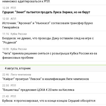
немножко адаптироваться к РПЛ
12:28
РПЛ
Гурцкая: "Зенит" пытается продать Луиса Энрике, но не берут
12:03
АПЛ
Источник: "Арсенал" и "Ньюкасл" согласовали трансфер Бруно
Гимарайнса
11:16
Кубок России
Безруков: не думаю, что проводы Даку оставили след на игре с
"Родиной"
10:59
Кубок России
"Чита" приняла решение сняться с розыгрыша Кубка России из-за
финансовых проблем
4 августа, вторник
22:46
Лига чемпионов
"Кайрат" проиграл "Левски" в квалификации Лиги чемпионов
22:30
РПЛ
"Бешикташ" предложил ЦСКА € 20 млн за Кисляка
21:43
РПЛ
Бубнов: я прогнозировал, что в конце концов Слуцкий обосрётся