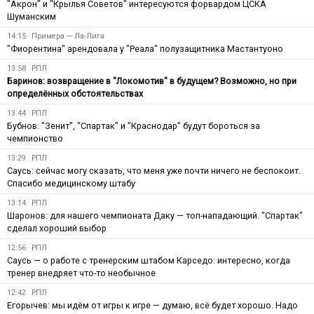
"Акрон" и "Крылья Советов" интересуются форвардом ЦСКА
Шуманским
14:15
Примера — Ла-Лига
"Фиорентина" арендовала у "Реала" полузащитника Мастантуоно
13:58
РПЛ
Баринов: возвращение в "Локомотив" в будущем? Возможно, но при
определённых обстоятельствах
13:44
РПЛ
Бубнов: "Зенит", "Спартак" и "Краснодар" будут бороться за
чемпионство
13:29
РПЛ
Саусь: сейчас могу сказать, что меня уже почти ничего не беспокоит.
Спасибо медицинскому штабу
13:14
РПЛ
Шаронов: для нашего чемпионата Даку — топ-нападающий. "Спартак"
сделал хороший выбор
12:56
РПЛ
Саусь — о работе с тренерским штабом Карседо: интересно, когда
тренер внедряет что-то необычное
12:42
РПЛ
Егорычев: мы идём от игры к игре — думаю, всё будет хорошо. Надо