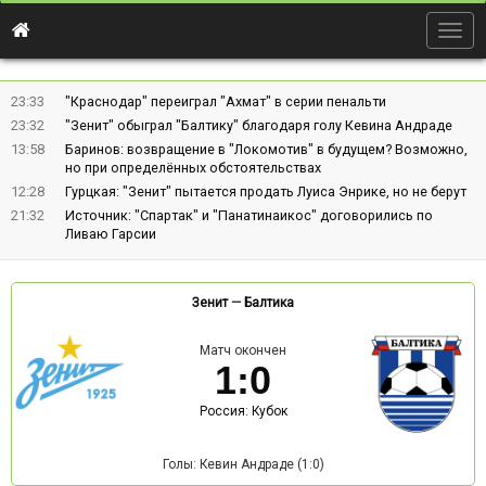
Togg
navig
23:33
"Краснодар" переиграл "Ахмат" в серии пенальти
23:32
"Зенит" обыграл "Балтику" благодаря голу Кевина Андраде
13:58
Баринов: возвращение в "Локомотив" в будущем? Возможно,
но при определённых обстоятельствах
12:28
Гурцкая: "Зенит" пытается продать Луиса Энрике, но не берут
21:32
Источник: "Спартак" и "Панатинаикос" договорились по
Ливаю Гарсии
Зенит
—
Балтика
Матч окончен
1
:
0
Россия: Кубок
Голы: Кевин Андраде (1:0)