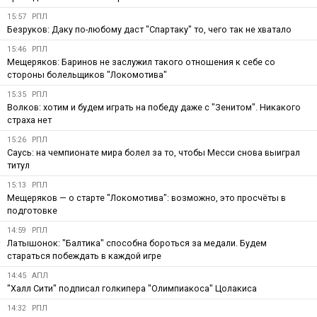
15:57
РПЛ
Безруков: Даку по-любому даст "Спартаку" то, чего так не хватало
15:46
РПЛ
Мещеряков: Баринов не заслужил такого отношения к себе со
стороны болельщиков "Локомотива"
15:35
РПЛ
Волков: хотим и будем играть на победу даже с "Зенитом". Никакого
страха нет
15:26
РПЛ
Саусь: на чемпионате мира болел за то, чтобы Месси снова выиграл
титул
15:13
РПЛ
Мещеряков — о старте "Локомотива": возможно, это просчёты в
подготовке
14:59
РПЛ
Латышонок: "Балтика" способна бороться за медали. Будем
стараться побеждать в каждой игре
14:45
АПЛ
"Халл Сити" подписал голкипера "Олимпиакоса" Цолакиса
14:32
РПЛ