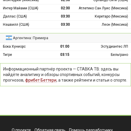
Интер Майами (США)
02:30
Атлетико Сан Луис (Мексика)
Даллас (США)
03:30
Керетаро (Мексика)
Нэшвилл (США)
03:30
Леон (Мексика)
Аргентина: Примера
Бока Хуниорс
01:00
Эстудиантес ЛП
Тигре
03:15
Бельграно
Информационный партнёр проекта — СТАВКА ТВ: здесь вы
найдёте аналитику и обзоры спортивных событий, конкурсы
прогнозов,
фрибет Беттери
, а также рейтинги и статьи о спорте.
О проекте
Обратная связь
Помощь разработчику