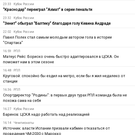
23:33
Кубок России
"Краснодар" переиграл "Ахмат" в серии пенальти
23:32
Кубок России
"Зенит" обыграл "Балтику" благодаря голу Кевина Андраде
22:02
Кубок России
Павел Полех стал самым молодым автором гола в истории
"Спартака"
16:59
РПЛ
Матеус Рейс: Бориско очень быстро адаптировался в ЦСКА. Он
поможет нам в этом сезоне
16:48
РПЛ
Круговой: спокойно бы ездил на метро, если бы я жил недалеко от
станции
16:36
РПЛ
Спортдиректор "Родины": в первых двух турах РПЛ команда была не
похожа сама на себя
16:27
Кубок России
Баринов: ЦСКА надо работать над реализацией
16:14
Чемпионаты
Источник: власти Испании призвали кабмин отказаться от
проведения ЧМ-2030 с Марокко