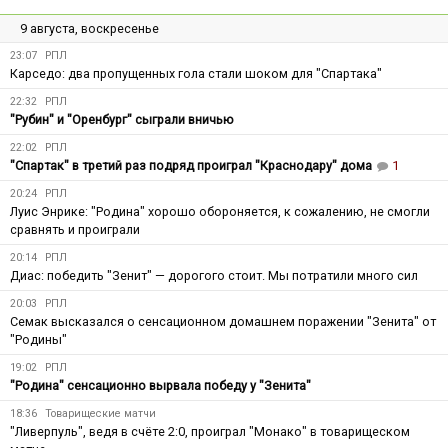
9 августа, воскресенье
23:07
РПЛ
Карседо: два пропущенных гола стали шоком для "Спартака"
22:32
РПЛ
"Рубин" и "Оренбург" сыграли вничью
22:02
РПЛ
"Спартак" в третий раз подряд проиграл "Краснодару" дома
1
20:24
РПЛ
Луис Энрике: "Родина" хорошо обороняется, к сожалению, не смогли
сравнять и проиграли
20:14
РПЛ
Диас: победить "Зенит" — дорогого стоит. Мы потратили много сил
20:03
РПЛ
Семак высказался о сенсационном домашнем поражении "Зенита" от
"Родины"
19:02
РПЛ
"Родина" сенсационно вырвала победу у "Зенита"
18:36
Товарищеские матчи
"Ливерпуль", ведя в счёте 2:0, проиграл "Монако" в товарищеском