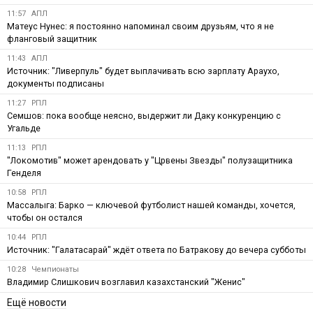
11:57
АПЛ
Матеус Нунес: я постоянно напоминал своим друзьям, что я не
фланговый защитник
11:43
АПЛ
Источник: "Ливерпуль" будет выплачивать всю зарплату Араухо,
документы подписаны
11:27
РПЛ
Семшов: пока вообще неясно, выдержит ли Даку конкуренцию с
Угальде
11:13
РПЛ
"Локомотив" может арендовать у "Црвены Звезды" полузащитника
Генделя
10:58
РПЛ
Массалыга: Барко — ключевой футболист нашей команды, хочется,
чтобы он остался
10:44
РПЛ
Источник: "Галатасарай" ждёт ответа по Батракову до вечера субботы
10:28
Чемпионаты
Владимир Слишкович возглавил казахстанский "Женис"
Ещё новости