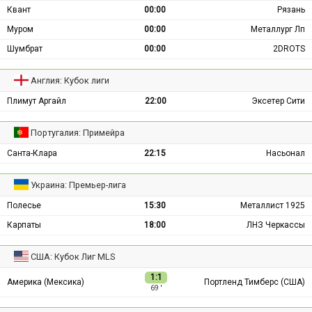
Квант
00:00
Рязань
Муром
00:00
Металлург Лп
Шумбрат
00:00
2DROTS
Англия: Кубок лиги
Плимут Аргайл
22:00
Эксетер Сити
Португалия: Примейра
Санта-Клара
22:15
Насьонал
Украина: Премьер-лига
Полесье
15:30
Металлист 1925
Карпаты
18:00
ЛНЗ Черкассы
США: Кубок Лиг MLS
1:1
Америка (Мексика)
Портленд Тимберс (США)
69 ′