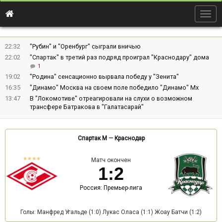
Togg
navig
22:32
"Рубин" и "Оренбург" сыграли вничью
22:02
"Спартак" в третий раз подряд проиграл "Краснодару" дома
1
19:02
"Родина" сенсационно вырвала победу у "Зенита"
16:35
"Динамо" Москва на своем поле победило "Динамо" Мх
13:47
В "Локомотиве" отреагировали на слухи о возможном
трансфере Батракова в "Галатасарай"
Спартак М
—
Краснодар
Матч окончен
1
:
2
Россия: Премьер-лига
Голы: Манфред Угальде (1:0) Лукас Оласа (1:1) Жоау Батчи (1:2)