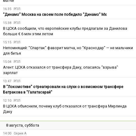
матче
16:35
РПЛ
"Динамо" Москва на своем поле победило "Динамо" Мх
15:38
РПЛ
В ЦСКА сообщили, что европейские клубы предлагали за Данилова
больше € 6 млн этим летом
15:15
РПЛ
Непомнящий: "Спартак" фаворит матча, но "Краснодар" — не мальчики
для битья
15:04
РПЛ
Агент: ЦСКА отказался от трансфера Даку, опасаясь "взрыва"
зарплат
13:47
РПЛ
В "Локомотиве" отреагировали на слухи о возможном трансфере
Батракова в "Галатасарай"
12:10
РПЛ
В ЦСКА объяснили, почему клуб отказался от трансфера Мирлинда
Даку
8 августа, суббота
14:00
Серия А