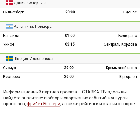
Дания: Суперлига
Силькеборг
20:00
Оденсе
Аргентина: Примера
Банфилд
01:00
Бельграно
Унион
03:15
Сентраль Кордова
Швеция: Аллсвенскан
Сириус
20:00
Броммапойкарна
Вестерос
20:00
Юргорден
Информационный партнёр проекта — СТАВКА ТВ: здесь вы
найдёте аналитику и обзоры спортивных событий, конкурсы
прогнозов,
фрибет Беттери
, а также рейтинги и статьи о спорте.