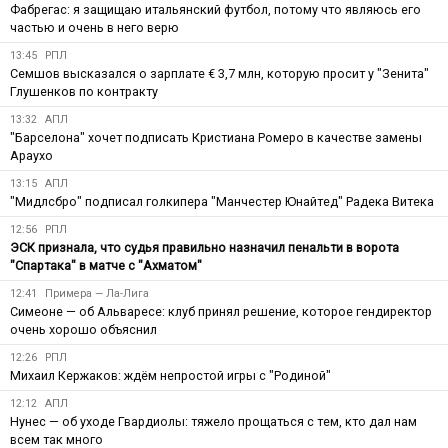
Фабрегас: я защищаю итальянский футбол, потому что являюсь его
частью и очень в него верю
13:45
РПЛ
Семшов высказался о зарплате € 3,7 млн, которую просит у "Зенита"
Глушенков по контракту
13:32
АПЛ
"Барселона" хочет подписать Кристиана Ромеро в качестве замены
Араухо
13:15
АПЛ
"Мидлсбро" подписал голкипера "Манчестер Юнайтед" Радека Витека
12:56
РПЛ
ЭСК признала, что судья правильно назначил пенальти в ворота
"Спартака" в матче с "Ахматом"
12:41
Примера — Ла-Лига
Симеоне — об Альваресе: клуб принял решение, которое гендиректор
очень хорошо объяснил
12:26
РПЛ
Михаил Кержаков: ждём непростой игры с "Родиной"
12:12
АПЛ
Нунес — об уходе Гвардиолы: тяжело прощаться с тем, кто дал нам
всем так много