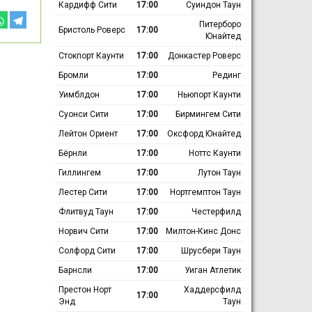
Кардифф Сити
17:00
Суиндон Таун
Питерборо
Бристоль Роверс
17:00
Юнайтед
Стокпорт Каунти
17:00
Донкастер Роверс
Бромли
17:00
Рединг
Уимблдон
17:00
Ньюпорт Каунти
Суонси Сити
17:00
Бирмингем Сити
Лейтон Ориент
17:00
Оксфорд Юнайтед
Бёрнли
17:00
Ноттс Каунти
Гиллингем
17:00
Лутон Таун
Лестер Сити
17:00
Нортгемптон Таун
Флитвуд Таун
17:00
Честерфилд
Норвич Сити
17:00
Милтон-Кинс Донс
Солфорд Сити
17:00
Шрусбери Таун
Барнсли
17:00
Уиган Атлетик
Престон Норт
Хаддерсфилд
17:00
Энд
Таун