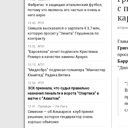
с 
Фабрегас: я защищаю итальянский футбол,
потому что являюсь его частью и очень в
ка
него верю
13:45
РПЛ
вторни
Семшов высказался о зарплате € 3,7 млн,
которую просит у "Зенита" Глушенков по
контракту
Глав
13:32
АПЛ
Григ
"Барселона" хочет подписать Кристиана
прос
Ромеро в качестве замены Араухо
Барр
13:15
АПЛ
"Дина
"Мидлсбро" подписал голкипера "Манчестер
Юнайтед" Радека Витека
12:56
РПЛ
"
ЭСК признала, что судья правильно
В
назначил пенальти в ворота "Спартака" в
п
матче с "Ахматом"
н
12:41
Примера — Ла-Лига
с
Симеоне — об Альваресе: клуб принял
решение, которое гендиректор очень
хорошо объяснил