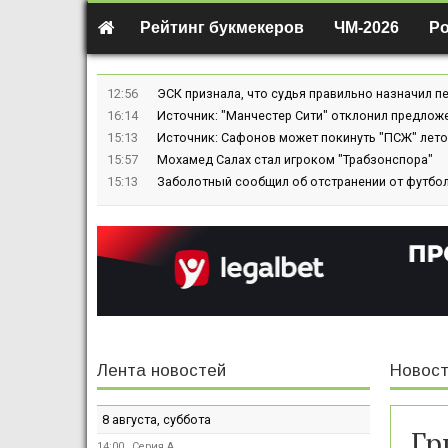
Рейтинг букмекеров
ЧМ-2026
Р
12:56
ЭСК признала, что судья правильно назначил пе
16:14
Источник: "Манчестер Сити" отклонил предлож
15:13
Источник: Сафонов может покинуть "ПСЖ" лето
15:57
Мохамед Салах стал игроком "Трабзонспора"
15:13
Заболотный сообщил об отстранении от футбол
Лента новостей
Новост
8 августа, суббота
Гр
14:00
Серия А