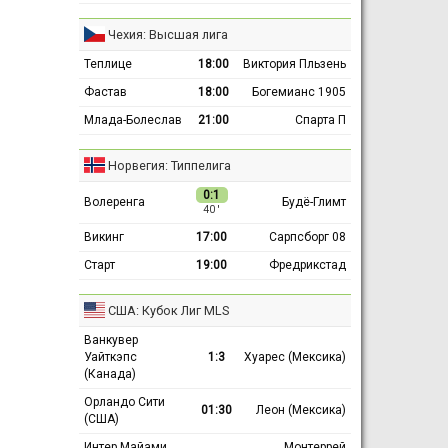
Чехия: Высшая лига
Теплице
18:00
Виктория Пльзень
Фастав
18:00
Богемианс 1905
Млада-Болеслав
21:00
Спарта П
Норвегия: Типпелига
0:1
Волеренга
Будё-Глимт
40 ′
Викинг
17:00
Сарпсборг 08
Старт
19:00
Фредрикстад
США: Кубок Лиг MLS
Ванкувер
Уайткэпс
1:3
Хуарес (Мексика)
(Канада)
Орландо Сити
01:30
Леон (Мексика)
(США)
Интер Майами
Монтеррей