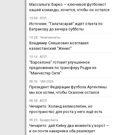
Массалыга: Барко — ключевой футболист
нашей команды, хочется, чтобы он остался
10:44
РПЛ
Источник: "Галатасарай" ждёт ответа по
Батракову до вечера субботы
10:28
Чемпионаты
Владимир Слишкович возглавил
казахстанский "Женис"
10:14
АПЛ
"Барселона" готовит улучшенное
предложение по трансферу Родри из
"Манчестер Сити"
09:55
ЧМ-2026
Президент Федерации футбола Аргентины:
мы все хотим, чтобы Скалони остался
09:38
АПЛ
Чичарито: Холанд великолепен, но
пространство для роста у него ещё есть
09:25
Бундеслига
Чичарито: дай Кейну два момента у ворот —
и он почти наверняка оба реализует