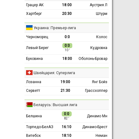
Грацер АК
18:00
Аустрия Л
Хартберг
20:30
Штурм
Украина: Премьер-лига
Черноморец
0:0
Колос
0:0
Левый Берег
Кудровка
10 ′
Буковина
18:00
Оболонь-Бровар
Швейцария: Суперлига
Лозанна
19:00
Янг Бойз
Серветт
21:30
Грассхоппер
Беларусь: Высшая лига
0:0
Белшина
Динамо Мн
82 ′
Торпедо-БелАЗ
16:10
Динамо-Брест
Витебск
18:10
Неман