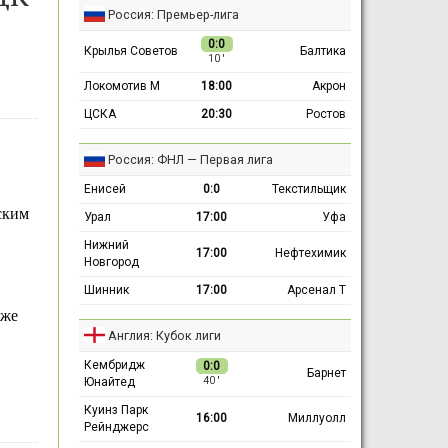
Россия: Премьер-лига
0:0
Крылья Советов
Балтика
10 ′
Локомотив М
18:00
Акрон
ЦСКА
20:30
Ростов
Россия: ФНЛ — Первая лига
Енисей
0:0
Текстильщик
ским
Урал
17:00
Уфа
Нижний
17:00
Нефтехимик
Новгород
Шинник
17:00
Арсенал Т
кже
Англия: Кубок лиги
Кембридж
0:0
Барнет
Юнайтед
40 ′
Куинз Парк
16:00
Миллуолл
Рейнджерс