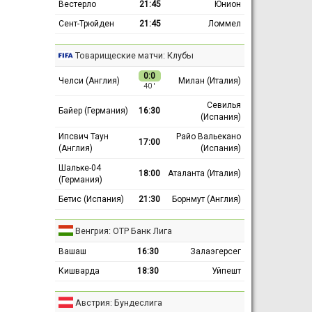
Вестерло
21:45
Юнион
Сент-Трюйден
21:45
Ломмел
Товарищеские матчи: Клубы
0:0
Челси (Англия)
Милан (Италия)
40 ′
Севилья
Байер (Германия)
16:30
(Испания)
Ипсвич Таун
Райо Вальекано
17:00
(Англия)
(Испания)
Шальке-04
18:00
Аталанта (Италия)
(Германия)
Бетис (Испания)
21:30
Борнмут (Англия)
Венгрия: ОТР Банк Лига
Вашаш
16:30
Залаэгерсег
Кишварда
18:30
Уйпешт
Австрия: Бундеслига