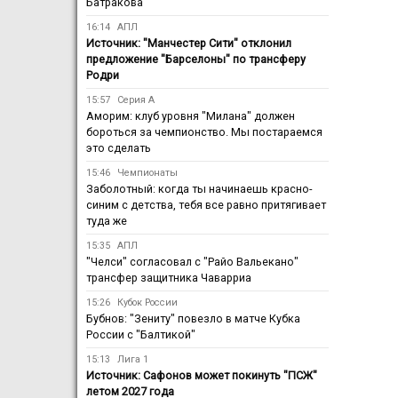
Батракова
16:14
АПЛ
Источник: "Манчестер Сити" отклонил
предложение "Барселоны" по трансферу
Родри
15:57
Серия А
Аморим: клуб уровня "Милана" должен
бороться за чемпионство. Мы постараемся
это сделать
15:46
Чемпионаты
Заболотный: когда ты начинаешь красно-
синим с детства, тебя все равно притягивает
туда же
15:35
АПЛ
"Челси" согласовал с "Райо Вальекано"
трансфер защитника Чаварриа
15:26
Кубок России
Бубнов: "Зениту" повезло в матче Кубка
России с "Балтикой"
15:13
Лига 1
Источник: Сафонов может покинуть "ПСЖ"
летом 2027 года