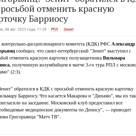
просьбой отменить красную
рточку Барриосу
к, 08 авг. 2023 года, 11:29
РПЛ
Зенит
а контрольно-дисциплинарного комитета (КДК) РФС
Александр
орьянц
сообщил, что санкт-петербургский "Зенит" выступил с
ьбой отменить красную карточку полузащитника
Вильмара
иоса
, полученную колумбийцем в матче 3-го тура РПЛ с москов
мо" (2:3).
Зенит" обратился в КДК с просьбой отменить красную карточку
ильмару Барриосу. Что касается Макарова и "Динамо", мы их та
ригласили на заседание. Московский клуб предоставил все
еобходимые медицинские документы по Денису", — приводит
лова Григорьянца "Матч ТВ".