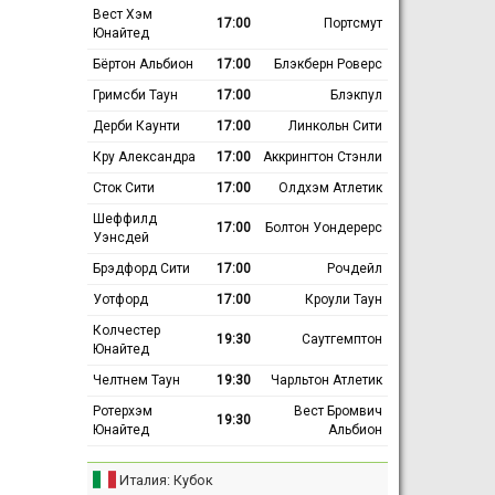
Вест Хэм
17:00
Портсмут
Юнайтед
Бёртон Альбион
17:00
Блэкберн Роверс
Гримсби Таун
17:00
Блэкпул
Дерби Каунти
17:00
Линкольн Сити
Кру Александра
17:00
Аккрингтон Стэнли
Сток Сити
17:00
Олдхэм Атлетик
Шеффилд
17:00
Болтон Уондерерс
Уэнсдей
Брэдфорд Сити
17:00
Рочдейл
Уотфорд
17:00
Кроули Таун
Колчестер
19:30
Саутгемптон
Юнайтед
Челтнем Таун
19:30
Чарльтон Атлетик
Ротерхэм
Вест Бромвич
19:30
Юнайтед
Альбион
Италия: Кубок