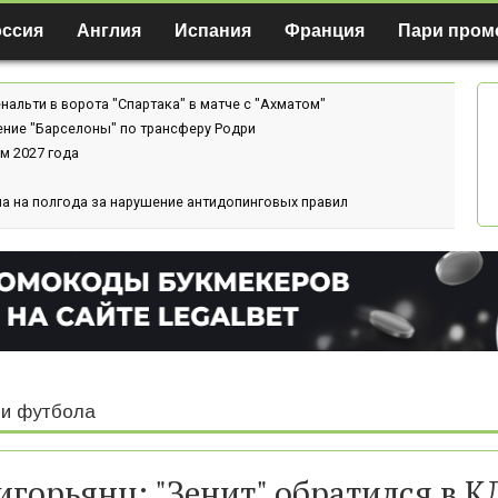
оссия
Англия
Испания
Франция
Пари пром
нальти в ворота "Спартака" в матче с "Ахматом"
ение "Барселоны" по трансферу Родри
м 2027 года
а на полгода за нарушение антидопинговых правил
и футбола
игорьянц: "Зенит" обратился в К