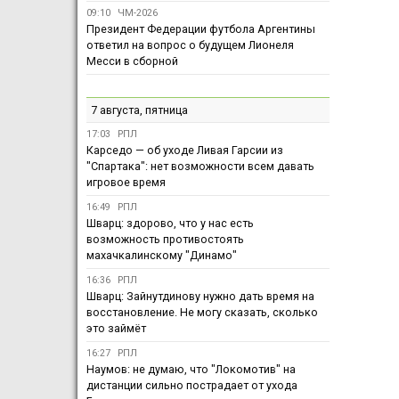
09:10
ЧМ-2026
Президент Федерации футбола Аргентины
ответил на вопрос о будущем Лионеля
Месси в сборной
7 августа, пятница
17:03
РПЛ
Карседо — об уходе Ливая Гарсии из
"Спартака": нет возможности всем давать
игровое время
16:49
РПЛ
Шварц: здорово, что у нас есть
возможность противостоять
махачкалинскому "Динамо"
16:36
РПЛ
Шварц: Зайнутдинову нужно дать время на
восстановление. Не могу сказать, сколько
это займёт
16:27
РПЛ
Наумов: не думаю, что "Локомотив" на
дистанции сильно пострадает от ухода