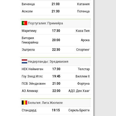
Виченца
21:00
Катания
Асколи
21:30
Потенца
Португалия: Примейра
Маритиму
17:30
Каза Пия
Витория
20:00
Арока
Гимарайнш
Эштрела
22:30
Спортинг
Нидерланды: Эредивизия
НЕК Неймеген
17:30
Телстар
Гоу Эхед Иглс
19:45
Виллем II
ПСВ Эйндховен
21:00
Фортуна
АЗ Алкмар
22:00
АДО Ден Хааг
Бельгия: Лига Жюпиле
Стандард
19:15
Серкль Брюгге