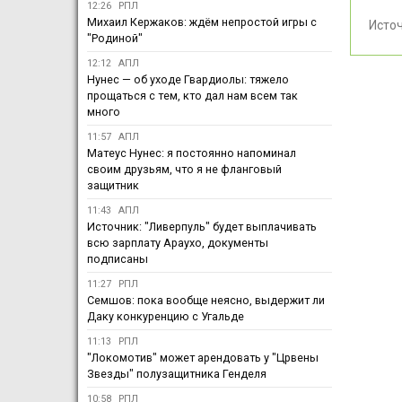
12:26
РПЛ
Михаил Кержаков: ждём непростой игры с
Исто
"Родиной"
12:12
АПЛ
Нунес — об уходе Гвардиолы: тяжело
прощаться с тем, кто дал нам всем так
много
11:57
АПЛ
Матеус Нунес: я постоянно напоминал
своим друзьям, что я не фланговый
защитник
11:43
АПЛ
Источник: "Ливерпуль" будет выплачивать
всю зарплату Араухо, документы
подписаны
11:27
РПЛ
Семшов: пока вообще неясно, выдержит ли
Даку конкуренцию с Угальде
11:13
РПЛ
"Локомотив" может арендовать у "Црвены
Звезды" полузащитника Генделя
10:58
РПЛ