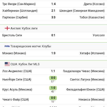
Тре Фиори (Сан-Марино)
1:4
Дрита (Косово)
Хайберниан (Шотландия)
2:1
Шкендия (Северная Македония)
Партизан (Сербия)
3:0
Тобол (Казахстан)
Англия: Кубок лиги
Бристоль Сити
0:1
Уолсолл
Товарищеские матчи: Клубы
Монако (Монако)
1:0
Хетафе (Испания)
США: Кубок Лиг MLS
Лос-Анджелес (США)
1:1
Гвадалахара Чивас (Мексика)
0:0
Нью-Йорк Сити (США)
Сантос Лагуна (Мексика)
57 ′
1:0
Крус Асуль (Мексика)
Филадельфия Юнион (США)
45 ′
0:0
Чикаго Файр (США)
Некакса (Мексика)
15 ′