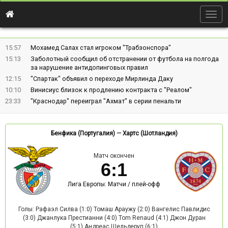
Togg
navig
15:57
Мохамед Салах стал игроком "Трабзонспора"
15:13
Заболотный сообщил об отстранении от футбола на полгода
за нарушение антидопинговых правил
12:15
"Спартак" объявил о переходе Мирлинда Даку
10:10
Винисиус близок к продлению контракта с "Реалом"
23:33
"Краснодар" переиграл "Ахмат" в серии пенальти
Бенфика (Португалия)
—
Хартс (Шотландия)
Матч окончен
6
:
1
Лига Европы: Матчи / плей-офф
Голы: Рафаэл Силва (1:0) Томаш Араужу (2:0) Вангелис Павлидис
(3:0) Джанлука Престианни (4:0) Tom Renaud (4:1) Джон Дуран
(5:1) Андреас Шельдеруп (6:1)