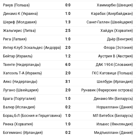
Ракув (Польша)
0:0
Хаммарбю (Швеция)
Динамо К (Украина)
1:0
Карабах (Азербайджан)
Шериф (Молдавия)
1:3
Санкт-Галлен (Швейцария)
Жальгирис (Литва)
2:5
Хайдук (Хорватия)
Рига (Латвия)
1:0
Дьёр (Венгрия)
Интер Клуб Эскальдес (Андорра)
2:0
Флора (Эстония)
Бейтар (Израиль)
1:2
Аустрия В (Австрия)
Твенте (Нидерланды)
6:0
ДАК 1904 (Словакия)
Хапоэль Т-А (Израиль)
2:0
ГКС Катовице (Польша)
Аякс (Нидерланды)
3:1
Шелбурн (Ирландия)
Лугано (Швейцария)
2:0
Рунавик (Фарерские острова)
Брага (Португалия)
1:0
Динамо Мн (Беларусь)
Валюр (Исландия)
0:2
Норшелланн (Дания)
Борац Б-Л (Босния и Герцеговина)
1:0
МЛ Витебск (Беларусь)
Риека (Хорватия)
1:0
Ильвес (Финляндия)
Богемианс (Ирландия)
0:2
Мидтьюлланн (Дания)