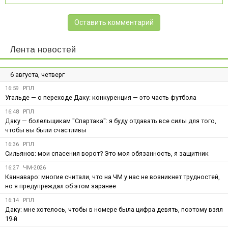
Оставить комментарий
Лента новостей
6 августа, четверг
16:59
РПЛ
Угальде — о переходе Даку: конкуренция — это часть футбола
16:48
РПЛ
Даку — болельщикам "Спартака": я буду отдавать все силы для того,
чтобы вы были счастливы
16:36
РПЛ
Сильянов: мои спасения ворот? Это моя обязанность, я защитник
16:27
ЧМ-2026
Каннаваро: многие считали, что на ЧМ у нас не возникнет трудностей,
но я предупреждал об этом заранее
16:14
РПЛ
Даку: мне хотелось, чтобы в номере была цифра девять, поэтому взял
19-й