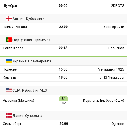
Шумбрат
00:00
2DROTS
Англия: Кубок лиги
Плимут Аргайл
22:00
Эксетер Сити
Португалия: Примейра
Санта-Клара
22:15
Насьонал
Украина: Премьер-лига
Полесье
15:30
Металлист 1925
Карпаты
18:00
ЛНЗ Черкассы
США: Кубок Лиг MLS
2:1
Америка (Мексика)
Портленд Тимберс (США)
86 ′
Дания: Суперлига
Силькеборг
20:00
Оденсе