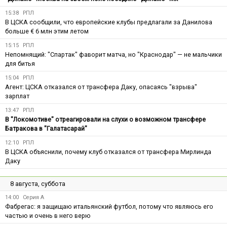
15:38
РПЛ
В ЦСКА сообщили, что европейские клубы предлагали за Данилова
больше € 6 млн этим летом
15:15
РПЛ
Непомнящий: "Спартак" фаворит матча, но "Краснодар" — не мальчики
для битья
15:04
РПЛ
Агент: ЦСКА отказался от трансфера Даку, опасаясь "взрыва"
зарплат
13:47
РПЛ
В "Локомотиве" отреагировали на слухи о возможном трансфере
Батракова в "Галатасарай"
12:10
РПЛ
В ЦСКА объяснили, почему клуб отказался от трансфера Мирлинда
Даку
8 августа, суббота
14:00
Серия А
Фабрегас: я защищаю итальянский футбол, потому что являюсь его
частью и очень в него верю