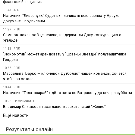
фланговый защитник
11:43
АПЛ
Источник: "Ливерпуль" будет выплачивать всю зарплату Араухо,
документы подписаны
11:27
РПЛ
Семшов: пока вообще неясно, выдержит ли Даку конкуренцию с
Угальде
11:13
РПЛ
"Локомотив" может арендовать у "Црвены Звезды" полузащитника
Генделя
10:58
РПЛ
Массалыга: Барко — ключевой футболист нашей команды, хочется,
чтобы он остался
10:44
РПЛ
Источник: "Галатасарай" ждёт ответа по Батракову до вечера субботы
10:28
Чемпионаты
Владимир Слишкович возглавил казахстанский "Женис"
Ещё новости
Результаты онлайн