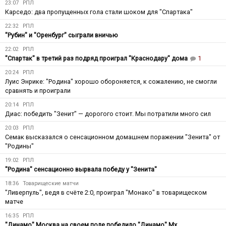
23:07
РПЛ
Карседо: два пропущенных гола стали шоком для "Спартака"
22:32
РПЛ
"Рубин" и "Оренбург" сыграли вничью
22:02
РПЛ
"Спартак" в третий раз подряд проиграл "Краснодару" дома
1
20:24
РПЛ
Луис Энрике: "Родина" хорошо обороняется, к сожалению, не смогли
сравнять и проиграли
20:14
РПЛ
Диас: победить "Зенит" — дорогого стоит. Мы потратили много сил
20:03
РПЛ
Семак высказался о сенсационном домашнем поражении "Зенита" от
"Родины"
19:02
РПЛ
"Родина" сенсационно вырвала победу у "Зенита"
18:36
Товарищеские матчи
"Ливерпуль", ведя в счёте 2:0, проиграл "Монако" в товарищеском
матче
16:35
РПЛ
"Динамо" Москва на своем поле победило "Динамо" Мх