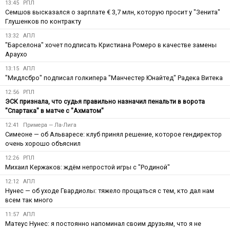
13:45
РПЛ
Семшов высказался о зарплате € 3,7 млн, которую просит у "Зенита"
Глушенков по контракту
13:32
АПЛ
"Барселона" хочет подписать Кристиана Ромеро в качестве замены
Араухо
13:15
АПЛ
"Мидлсбро" подписал голкипера "Манчестер Юнайтед" Радека Витека
12:56
РПЛ
ЭСК признала, что судья правильно назначил пенальти в ворота
"Спартака" в матче с "Ахматом"
12:41
Примера — Ла-Лига
Симеоне — об Альваресе: клуб принял решение, которое гендиректор
очень хорошо объяснил
12:26
РПЛ
Михаил Кержаков: ждём непростой игры с "Родиной"
12:12
АПЛ
Нунес — об уходе Гвардиолы: тяжело прощаться с тем, кто дал нам
всем так много
11:57
АПЛ
Матеус Нунес: я постоянно напоминал своим друзьям, что я не