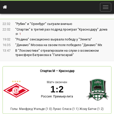
Togg
navig
22:32
"Рубин" и "Оренбург" сыграли вничью
22:02
"Спартак" в третий раз подряд проиграл "Краснодару" дома
1
19:02
"Родина" сенсационно вырвала победу у "Зенита"
16:35
"Динамо" Москва на своем поле победило "Динамо" Мх
13:47
В "Локомотиве" отреагировали на слухи о возможном
трансфере Батракова в "Галатасарай"
Спартак М
—
Краснодар
Матч окончен
1
:
2
Россия: Премьер-лига
Голы: Манфред Угальде (1:0) Лукас Оласа (1:1) Жоау Батчи (1:2)