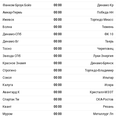
Фанком Броук Бойз
00:00
Динамо Кр
Амкар-Пермь
00:00
Победа НН
Ижевск
00:00
Торпедо Миасс
Волна
00:00
Тюмень
Динамо-СПб
00:00
ФК 10
Динамо Вг
00:00
Тверь
Тосно
00:00
Череповец
Звезда СПб
00:00
Луки-Энергия
Красное Знамя
00:00
Динамо-Брянск
Строгино
00:00
Торпедо-Владимир
Сокол
00:00
Ильпар
Калуга
00:00
Искра
Авангард К
00:00
Кристалл-МЭЗТ
Спартак Тм
00:00
СКА-Ростов
Квант
00:00
Рязань
Муром
00:00
Металлург Лп