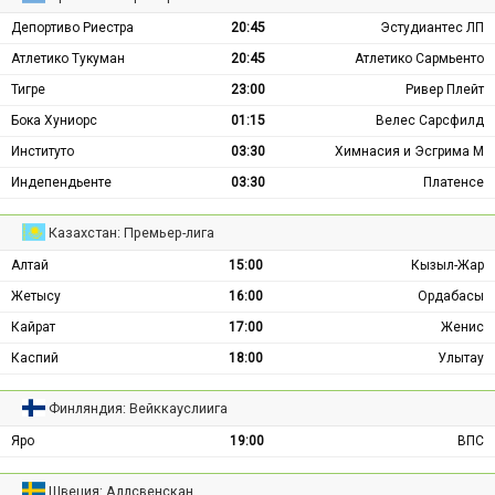
Депортиво Риестра
20:45
Эстудиантес ЛП
Атлетико Тукуман
20:45
Атлетико Сармьенто
Тигре
23:00
Ривер Плейт
Бока Хуниорс
01:15
Велес Сарсфилд
Институто
03:30
Химнасия и Эсгрима М
Индепендьенте
03:30
Платенсе
Казахстан: Премьер-лига
Алтай
15:00
Кызыл-Жар
Жетысу
16:00
Ордабасы
Кайрат
17:00
Женис
Каспий
18:00
Улытау
Финляндия: Вейккауслиига
Яро
19:00
ВПС
Швеция: Аллсвенскан