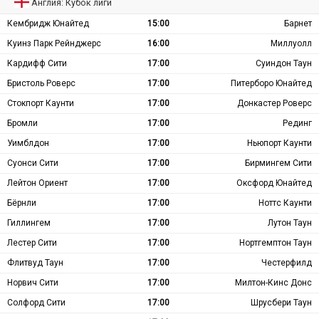
Англия: Кубок лиги
Кембридж Юнайтед
15:00
Барнет
Куинз Парк Рейнджерс
16:00
Миллуолл
Кардифф Сити
17:00
Суиндон Таун
Бристоль Роверс
17:00
Питерборо Юнайтед
Стокпорт Каунти
17:00
Донкастер Роверс
Бромли
17:00
Рединг
Уимблдон
17:00
Ньюпорт Каунти
Суонси Сити
17:00
Бирмингем Сити
Лейтон Ориент
17:00
Оксфорд Юнайтед
Бёрнли
17:00
Ноттс Каунти
Гиллингем
17:00
Лутон Таун
Лестер Сити
17:00
Нортгемптон Таун
Флитвуд Таун
17:00
Честерфилд
Норвич Сити
17:00
Милтон-Кинс Донс
Солфорд Сити
17:00
Шрусбери Таун