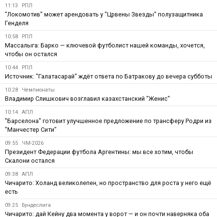
11:13
РПЛ
"Локомотив" может арендовать у "Црвены Звезды" полузащитника
Генделя
10:58
РПЛ
Массалыга: Барко — ключевой футболист нашей команды, хочется,
чтобы он остался
10:44
РПЛ
Источник: "Галатасарай" ждёт ответа по Батракову до вечера субботы
10:28
Чемпионаты
Владимир Слишкович возглавил казахстанский "Женис"
10:14
АПЛ
"Барселона" готовит улучшенное предложение по трансферу Родри из
"Манчестер Сити"
09:55
ЧМ-2026
Президент Федерации футбола Аргентины: мы все хотим, чтобы
Скалони остался
09:38
АПЛ
Чичарито: Холанд великолепен, но пространство для роста у него ещё
есть
09:25
Бундеслига
Чичарито: дай Кейну два момента у ворот — и он почти наверняка оба