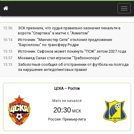
Togg
navig
12:56
ЭСК признала, что судья правильно назначил пенальти в
ворота "Спартака" в матче с "Ахматом"
16:14
Источник: "Манчестер Сити" отклонил предложение
"Барселоны" по трансферу Родри
15:13
Источник: Сафонов может покинуть "ПСЖ" летом 2027 года
15:57
Мохамед Салах стал игроком "Трабзонспора"
15:13
Заболотный сообщил об отстранении от футбола на полгода
за нарушение антидопинговых правил
ЦСКА
—
Ростов
Матч не начался
20:30
Россия: Премьер-лига