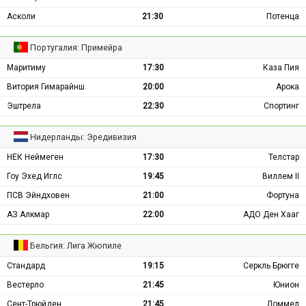
Асколи
21:30
Потенца
Португалия: Примейра
Маритиму
17:30
Каза Пия
Витория Гимарайнш
20:00
Арока
Эштрела
22:30
Спортинг
Нидерланды: Эредивизия
НЕК Неймеген
17:30
Телстар
Гоу Эхед Иглс
19:45
Виллем II
ПСВ Эйндховен
21:00
Фортуна
АЗ Алкмар
22:00
АДО Ден Хааг
Бельгия: Лига Жюпиле
Стандард
19:15
Серкль Брюгге
Вестерло
21:45
Юнион
Сент-Трюйден
21:45
Ломмел