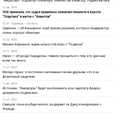
"Мидлсбро" подписал голкипера "Манчестер Юнайтед" Радека Витека
12:56
РПЛ
ЭСК признала, что судья правильно назначил пенальти в ворота
"Спартака" в матче с "Ахматом"
12:41
Примера — Ла-Лига
Симеоне — об Альваресе: клуб принял решение, которое гендиректор
очень хорошо объяснил
12:26
РПЛ
Михаил Кержаков: ждём непростой игры с "Родиной"
12:12
АПЛ
Нунес — об уходе Гвардиолы: тяжело прощаться с тем, кто дал нам
всем так много
11:57
АПЛ
Матеус Нунес: я постоянно напоминал своим друзьям, что я не
фланговый защитник
11:43
АПЛ
Источник: "Ливерпуль" будет выплачивать всю зарплату Араухо,
документы подписаны
11:27
РПЛ
Семшов: пока вообще неясно, выдержит ли Даку конкуренцию с
Угальде