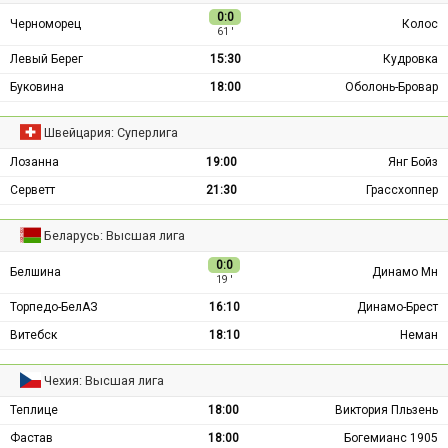
0:0
Черноморец
Колос
61 ′
Левый Берег
15:30
Кудровка
Буковина
18:00
Оболонь-Бровар
Швейцария: Суперлига
Лозанна
19:00
Янг Бойз
Серветт
21:30
Грассхоппер
Беларусь: Высшая лига
0:0
Белшина
Динамо Мн
19 ′
Торпедо-БелАЗ
16:10
Динамо-Брест
Витебск
18:10
Неман
Чехия: Высшая лига
Теплице
18:00
Виктория Пльзень
Фастав
18:00
Богемианс 1905