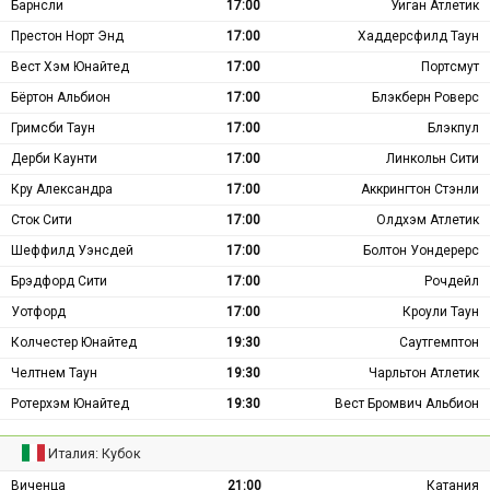
Барнсли
17:00
Уиган Атлетик
Престон Норт Энд
17:00
Хаддерсфилд Таун
Вест Хэм Юнайтед
17:00
Портсмут
Бёртон Альбион
17:00
Блэкберн Роверс
Гримсби Таун
17:00
Блэкпул
Дерби Каунти
17:00
Линкольн Сити
Кру Александра
17:00
Аккрингтон Стэнли
Сток Сити
17:00
Олдхэм Атлетик
Шеффилд Уэнсдей
17:00
Болтон Уондерерс
Брэдфорд Сити
17:00
Рочдейл
Уотфорд
17:00
Кроули Таун
Колчестер Юнайтед
19:30
Саутгемптон
Челтнем Таун
19:30
Чарльтон Атлетик
Ротерхэм Юнайтед
19:30
Вест Бромвич Альбион
Италия: Кубок
Виченца
21:00
Катания