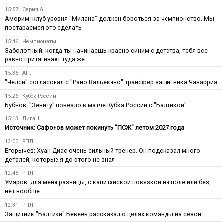
15:57
Серия А
Аморим: клуб уровня "Милана" должен бороться за чемпионство. Мы
постараемся это сделать
15:46
Чемпионаты
Заболотный: когда ты начинаешь красно-синим с детства, тебя все
равно притягивает туда же
15:35
АПЛ
"Челси" согласовал с "Райо Вальекано" трансфер защитника Чаварриа
15:26
Кубок России
Бубнов: "Зениту" повезло в матче Кубка России с "Балтикой"
15:13
Лига 1
Источник: Сафонов может покинуть "ПСЖ" летом 2027 года
13:00
РПЛ
Егорычев: Хуан Диас очень сильный тренер. Он подсказал много
деталей, которые я до этого не знал
12:45
РПЛ
Умяров: для меня разницы, с капитанской повязкой на поле или без, —
нет вообще
12:31
РПЛ
Защитник "Балтики" Бевеев рассказал о целях команды на сезон