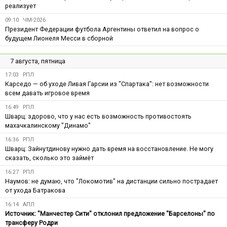
реализует
09:10
ЧМ-2026
Президент Федерации футбола Аргентины ответил на вопрос о
будущем Лионеля Месси в сборной
7 августа, пятница
17:03
РПЛ
Карседо — об уходе Ливая Гарсии из "Спартака": нет возможности
всем давать игровое время
16:49
РПЛ
Шварц: здорово, что у нас есть возможность противостоять
махачкалинскому "Динамо"
16:36
РПЛ
Шварц: Зайнутдинову нужно дать время на восстановление. Не могу
сказать, сколько это займёт
16:27
РПЛ
Наумов: не думаю, что "Локомотив" на дистанции сильно пострадает
от ухода Батракова
16:14
АПЛ
Источник: "Манчестер Сити" отклонил предложение "Барселоны" по
трансферу Родри