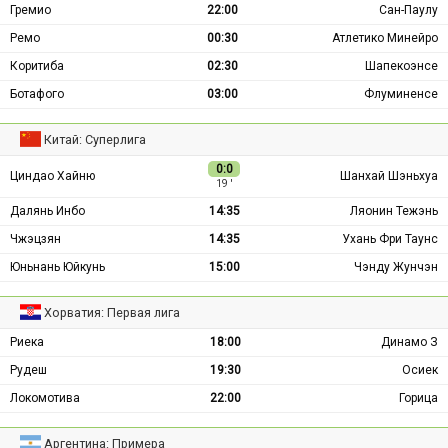
Гремио
22:00
Сан-Паулу
Ремо
00:30
Атлетико Минейро
Коритиба
02:30
Шапекоэнсе
Ботафого
03:00
Флуминенсе
Китай: Суперлига
0:0
Циндао Хайню
Шанхай Шэньхуа
19 ′
Далянь Инбо
14:35
Ляонин Тежэнь
Чжэцзян
14:35
Ухань Фри Таунс
Юньнань Юйкунь
15:00
Чэнду Жунчэн
Хорватия: Первая лига
Риека
18:00
Динамо З
Рудеш
19:30
Осиек
Локомотива
22:00
Горица
Аргентина: Примера