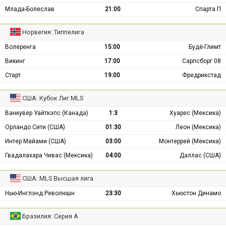
Млада-Болеслав
21:00
Спарта П
Норвегия: Типпелига
Волеренга
15:00
Будё-Глимт
Викинг
17:00
Сарпсборг 08
Старт
19:00
Фредрикстад
США: Кубок Лиг MLS
Ванкувер Уайткэпс (Канада)
1:3
Хуарес (Мексика)
Орландо Сити (США)
01:30
Леон (Мексика)
Интер Майами (США)
03:00
Монтеррей (Мексика)
Гвадалахара Чивас (Мексика)
04:00
Даллас (США)
США: MLS Высшая лига
Нью-Инглэнд Революшн
23:30
Хьюстон Динамо
Бразилия: Серия А