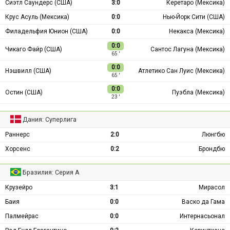
Сиэтл Саундерс (США)
3:0
Керетаро (Мексика)
Крус Асуль (Мексика)
0:0
Нью-Йорк Сити (США)
Филадельфия Юнион (США)
0:0
Некакса (Мексика)
0:0
Чикаго Файр (США)
Сантос Лагуна (Мексика)
65 ′
0:0
Нэшвилл (США)
Атлетико Сан Луис (Мексика)
65 ′
0:0
Остин (США)
Пуэбла (Мексика)
23 ′
Дания: Суперлига
Раннерс
2:0
Люнгбю
Хорсенс
0:2
Брондбю
Бразилия: Серия А
Крузейро
3:1
Мирасол
Баия
0:0
Васко да Гама
Палмейрас
0:0
Интернасьонал