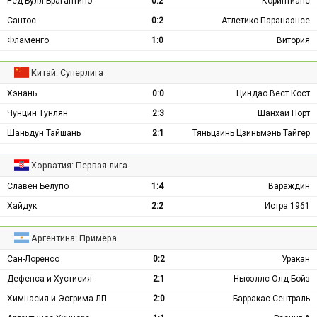
Ред Булл Брагантино
0:2
Коринтианс
Сантос
0:2
Атлетико Паранаэнсе
Фламенго
1:0
Витория
Китай: Суперлига
Хэнань
0:0
Циндао Вест Кост
Чунцин Тунлян
2:3
Шанхай Порт
Шаньдун Тайшань
2:1
Тяньцзинь Цзиньмэнь Тайгер
Хорватия: Первая лига
Славен Белупо
1:4
Вараждин
Хайдук
2:2
Истра 1961
Аргентина: Примера
Сан-Лоренсо
0:2
Уракан
Дефенса и Хустисия
2:1
Ньюэллс Олд Бойз
Химнасия и Эсгрима ЛП
2:0
Барракас Сентраль