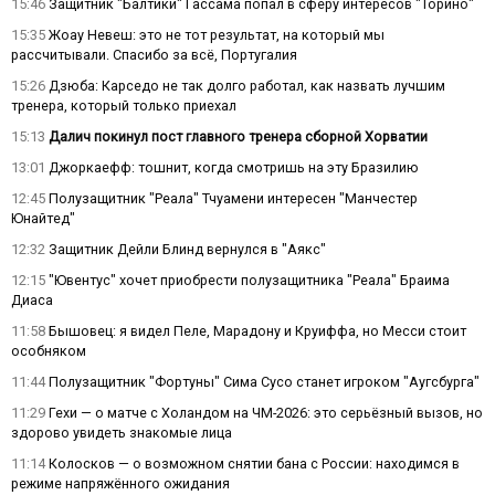
15:46
Защитник "Балтики" Гассама попал в сферу интересов "Торино"
15:35
Жоау Невеш: это не тот результат, на который мы
рассчитывали. Спасибо за всё, Португалия
15:26
Дзюба: Карседо не так долго работал, как назвать лучшим
тренера, который только приехал
15:13
Далич покинул пост главного тренера сборной Хорватии
13:01
Джоркаефф: тошнит, когда смотришь на эту Бразилию
12:45
Полузащитник "Реала" Тчуамени интересен "Манчестер
Юнайтед"
12:32
Защитник Дейли Блинд вернулся в "Аякс"
12:15
"Ювентус" хочет приобрести полузащитника "Реала" Браима
Диаса
11:58
Бышовец: я видел Пеле, Марадону и Круиффа, но Месси стоит
особняком
11:44
Полузащитник "Фортуны" Сима Сусо станет игроком "Аугсбурга"
11:29
Гехи — о матче с Холандом на ЧМ-2026: это серьёзный вызов, но
здорово увидеть знакомые лица
11:14
Колосков — о возможном снятии бана с России: находимся в
режиме напряжённого ожидания