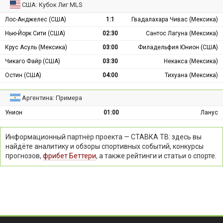
США: Кубок Лиг MLS
Лос-Анджелес (США)
1:1
Гвадалахара Чивас (Мексика)
Нью-Йорк Сити (США)
02:30
Сантос Лагуна (Мексика)
Крус Асуль (Мексика)
03:00
Филадельфия Юнион (США)
Чикаго Файр (США)
03:30
Некакса (Мексика)
Остин (США)
04:00
Тихуана (Мексика)
Аргентина: Примера
Унион
01:00
Ланус
Информационный партнёр проекта — СТАВКА ТВ: здесь вы
найдёте аналитику и обзоры спортивных событий, конкурсы
прогнозов,
фрибет Беттери
, а также рейтинги и статьи о спорте.