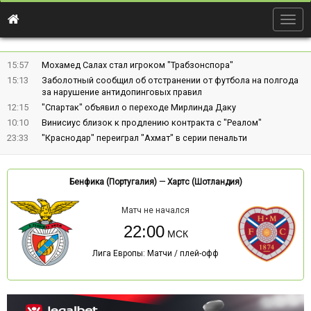
Togg
navig
15:57
Мохамед Салах стал игроком "Трабзонспора"
15:13
Заболотный сообщил об отстранении от футбола на полгода
за нарушение антидопинговых правил
12:15
"Спартак" объявил о переходе Мирлинда Даку
10:10
Винисиус близок к продлению контракта с "Реалом"
23:33
"Краснодар" переиграл "Ахмат" в серии пенальти
Бенфика (Португалия)
—
Хартс (Шотландия)
Матч не начался
22:00
Лига Европы: Матчи / плей-офф