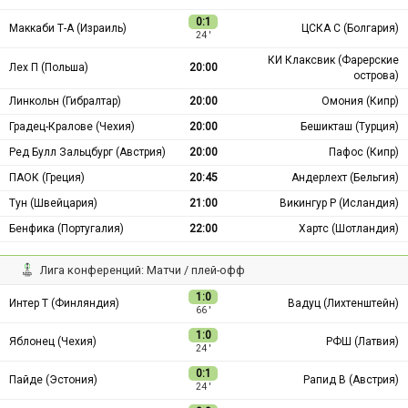
0:1
Маккаби Т-А (Израиль)
ЦСКА С (Болгария)
24 ′
КИ Клаксвик (Фарерские
Лех П (Польша)
20:00
острова)
Линкольн (Гибралтар)
20:00
Омония (Кипр)
Градец-Кралове (Чехия)
20:00
Бешикташ (Турция)
Ред Булл Зальцбург (Австрия)
20:00
Пафос (Кипр)
ПАОК (Греция)
20:45
Андерлехт (Бельгия)
Тун (Швейцария)
21:00
Викингур Р (Исландия)
Бенфика (Португалия)
22:00
Хартс (Шотландия)
Лига конференций: Матчи / плей-офф
1:0
Интер Т (Финляндия)
Вадуц (Лихтенштейн)
66 ′
1:0
Яблонец (Чехия)
РФШ (Латвия)
24 ′
0:1
Пайде (Эстония)
Рапид В (Австрия)
24 ′