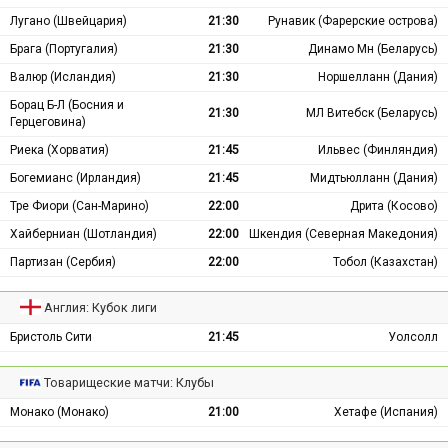
Лугано (Швейцария)
21:30
Рунавик (Фарерские острова)
Брага (Португалия)
21:30
Динамо Мн (Беларусь)
Валюр (Исландия)
21:30
Норшелланн (Дания)
Борац Б-Л (Босния и
21:30
МЛ Витебск (Беларусь)
Герцеговина)
Риека (Хорватия)
21:45
Ильвес (Финляндия)
Богемианс (Ирландия)
21:45
Мидтьюлланн (Дания)
Тре Фиори (Сан-Марино)
22:00
Дрита (Косово)
Хайберниан (Шотландия)
22:00
Шкендия (Северная Македония)
Партизан (Сербия)
22:00
Тобол (Казахстан)
Англия: Кубок лиги
Бристоль Сити
21:45
Уолсолл
Товарищеские матчи: Клубы
Монако (Монако)
21:00
Хетафе (Испания)