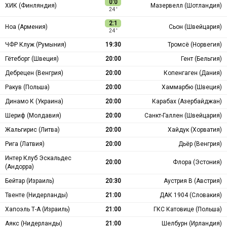
0:0
ХИК (Финляндия)
Мазервелл (Шотландия)
24 ′
2:1
Ноа (Армения)
Сьон (Швейцария)
24 ′
ЧФР Клуж (Румыния)
19:30
Тромсё (Норвегия)
Гётеборг (Швеция)
20:00
Гент (Бельгия)
Дебрецен (Венгрия)
20:00
Копенгаген (Дания)
Ракув (Польша)
20:00
Хаммарбю (Швеция)
Динамо К (Украина)
20:00
Карабах (Азербайджан)
Шериф (Молдавия)
20:00
Санкт-Галлен (Швейцария)
Жальгирис (Литва)
20:00
Хайдук (Хорватия)
Рига (Латвия)
20:00
Дьёр (Венгрия)
Интер Клуб Эскальдес
20:00
Флора (Эстония)
(Андорра)
Бейтар (Израиль)
20:30
Аустрия В (Австрия)
Твенте (Нидерланды)
21:00
ДАК 1904 (Словакия)
Хапоэль Т-А (Израиль)
21:00
ГКС Катовице (Польша)
Аякс (Нидерланды)
21:00
Шелбурн (Ирландия)