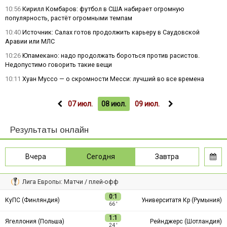
10:56
Кирилл Комбаров: футбол в США набирает огромную
популярность, растёт огромными темпам
10:40
Источник: Салах готов продолжить карьеру в Саудовской
Аравии или МЛС
10:26
Юпамекано: надо продолжать бороться против расистов.
Недопустимо говорить такие вещи
10:11
Хуан Муссо — о скромности Месси: лучший во все времена
07 июл.
08 июл.
09 июл.
Результаты онлайн
Вчера
Сегодня
Завтра
Лига Европы: Матчи / плей-офф
0:1
КуПС (Финляндия)
Университатя Кр (Румыния)
66 ′
1:1
Ягеллония (Польша)
Рейнджерс (Шотландия)
24 ′