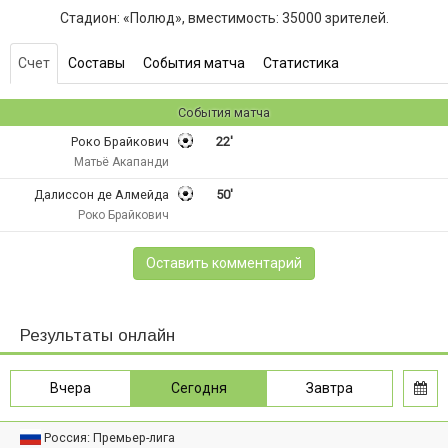
Стадион: «Полюд», вместимость: 35000 зрителей.
Счет
Составы
События матча
Статистика
События матча
Роко Брайкович
22'
Матьё Акапанди
Далиссон де Алмейда
50'
Роко Брайкович
Оставить комментарий
Результаты онлайн
Вчера
Сегодня
Завтра
Россия: Премьер-лига