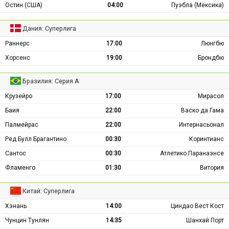
Остин (США)
04:00
Пуэбла (Мексика)
Дания: Суперлига
Раннерс
17:00
Люнгбю
Хорсенс
19:00
Брондбю
Бразилия: Серия А
Крузейро
17:00
Мирасол
Баия
22:00
Васко да Гама
Палмейрас
22:00
Интернасьонал
Ред Булл Брагантино
00:30
Коринтианс
Сантос
00:30
Атлетико Паранаэнсе
Фламенго
01:30
Витория
Китай: Суперлига
Хэнань
14:00
Циндао Вест Кост
Чунцин Тунлян
14:35
Шанхай Порт