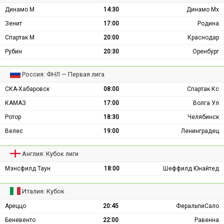
Динамо М
14:30
Динамо Мх
Зенит
17:00
Родина
Спартак М
20:00
Краснодар
Рубин
20:30
Оренбург
Россия: ФНЛ — Первая лига
СКА-Хабаровск
08:00
Спартак Кс
КАМАЗ
17:00
Волга Ул
Ротор
18:30
Челябинск
Велес
19:00
Ленинградец
Англия: Кубок лиги
Мэнсфилд Таун
18:00
Шеффилд Юнайтед
Италия: Кубок
Ареццо
20:45
ФеральпиСало
Беневенто
22:00
Равенна