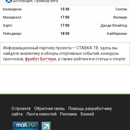
Шотландия: Премьер-лига
Килмарнок
15:30
Селтик
Мазервелл
17:00
Фалкирк
Хартс
17:00
Данди Юнайтед
Рейнджерс
18:00
Хайберниан
Информационный партнёр проекта — СТАВКА ТВ: здесь вы
найдёте аналитику и обзоры спортивных событий, конкурсы
прогнозов,
фрибет Беттери
, а также рейтинги и статьи о спорте.
О проекте
Обратная связь
Помощь разработчику
сайта
Лента новостей
Реклама
Хоккей