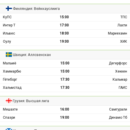
Финляндия: Вейккауслиига
КуПС
15:00
ТПС
Интер Т
17:00
Лахти
Ильвес
18:00
Мариехамн
Оулу
19:00
ХИК
Швеция: Аллсвенскан
Мальмё
15:00
Дегерфорс
Хаммарбю
15:00
Хеккен
Гётеборг
17:30
Кальмар
Хальмстад
17:30
ГАИС
Грузия: Высшая лига
Мешахте
16:00
Самгурали
Спаэри
19:00
Динамо Тб