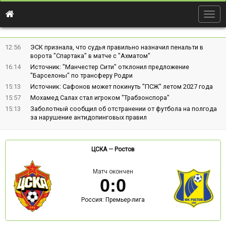
Togg
navig
12:56
ЭСК признала, что судья правильно назначил пенальти в
ворота "Спартака" в матче с "Ахматом"
16:14
Источник: "Манчестер Сити" отклонил предложение
"Барселоны" по трансферу Родри
15:13
Источник: Сафонов может покинуть "ПСЖ" летом 2027 года
15:57
Мохамед Салах стал игроком "Трабзонспора"
15:13
Заболотный сообщил об отстранении от футбола на полгода
за нарушение антидопинговых правил
ЦСКА
—
Ростов
Матч окончен
0
:
0
Россия: Премьер-лига