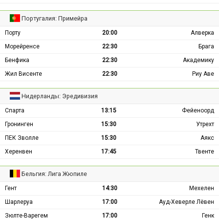
Португалия: Примейра
Порту
20:00
Алверка
Морейренсе
22:30
Брага
Бенфика
22:30
Академику
Жил Висенте
22:30
Риу Аве
Нидерланды: Эредивизия
Спарта
13:15
Фейеноорд
Гронинген
15:30
Утрехт
ПЕК Зволле
15:30
Аякс
Херенвен
17:45
Твенте
Бельгия: Лига Жюпиле
Гент
14:30
Мехелен
Шарлеруа
17:00
Ауд-Хеверле Лёвен
Зюлте-Варегем
17:00
Генк