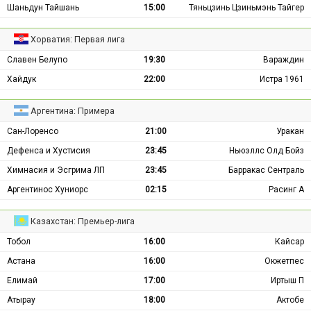
Шаньдун Тайшань
15:00
Тяньцзинь Цзиньмэнь Тайгер
Хорватия: Первая лига
Славен Белупо
19:30
Вараждин
Хайдук
22:00
Истра 1961
Аргентина: Примера
Сан-Лоренсо
21:00
Уракан
Дефенса и Хустисия
23:45
Ньюэллс Олд Бойз
Химнасия и Эсгрима ЛП
23:45
Барракас Сентраль
Аргентинос Хуниорс
02:15
Расинг А
Казахстан: Премьер-лига
Тобол
16:00
Кайсар
Астана
16:00
Окжетпес
Елимай
17:00
Иртыш П
Атырау
18:00
Актобе