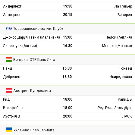
Андерлехт
19:30
Ла Лувьер
Антверпен
20:15
Беверен
Товарищеские матчи: Клубы
Джохор Дарул Тазим (Малайзия)
15:00
Челси (Англия)
Ливерпуль (Англия)
16:30
Монако (Монако)
Венгрия: ОТР Банк Лига
Пакш
16:30
Гонвед
Дебрецен
18:30
Ньиредьхаза
Австрия: Бундеслига
Рид
18:00
Рапид В
Вольфсберг
18:00
Ред Булл Зальцбург
Аустрия В
20:00
ЛАСК
Украина: Премьер-лига