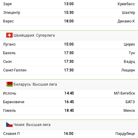
Заря
13:00
Кривбасс
Эпицентр
15:30
Шахтёр
Верес
18:00
Динамо К
Швейцария: Суперлига
Лугано
15:00
Цюрих
Базель
17:30
Тун
Сьон
17:30
Вадуц
Санкт-Галлен
17:30
Люцерн
Беларусь: Высшая лига
Ислочь
14:45
МЛ Витебск
Барановичи
16:45
БАТЭ
Гомель
18:45
Минск
Чехия: Высшая лига
Славия П
16:00
Пардубице