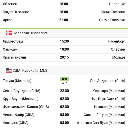
Яблонец
18:00
Словацко
Градец-Кралове
18:00
Баник Острава
Артис
21:00
Сигма Оломоуц
Норвегия: Типпелига
Лиллестрем
15:30
Русенборг
Хам-Кам
18:00
Олесунн
Кристиансунн
20:15
Мольде
США: Кубок Лиг MLS
0:0
Толука (Мексика)
Лос-Анджелес (США)
45 ′
Сиэтл Саундерс (США)
22:30
Керетаро (Мексика)
Крус Асуль (Мексика)
02:30
Нью-Йорк Сити (США)
Филадельфия Юнион (США)
02:30
Некакса (Мексика)
Чикаго Файр (США)
03:00
Сантос Лагуна (Мексика)
Нэшвилл (США)
03:00
Атлетико Сан Луис (Мексика)