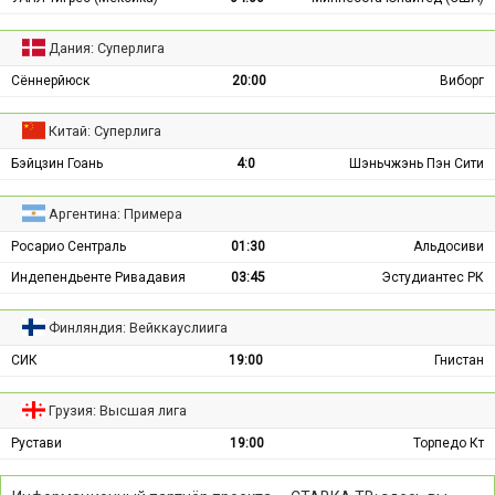
Дания: Суперлига
Сённерйюск
20:00
Виборг
Китай: Суперлига
Бэйцзин Гоань
4:0
Шэньчжэнь Пэн Сити
Аргентина: Примера
Росарио Сентраль
01:30
Альдосиви
Индепендьенте Ривадавия
03:45
Эстудиантес РК
Финляндия: Вейккауслиига
СИК
19:00
Гнистан
Грузия: Высшая лига
Рустави
19:00
Торпедо Кт