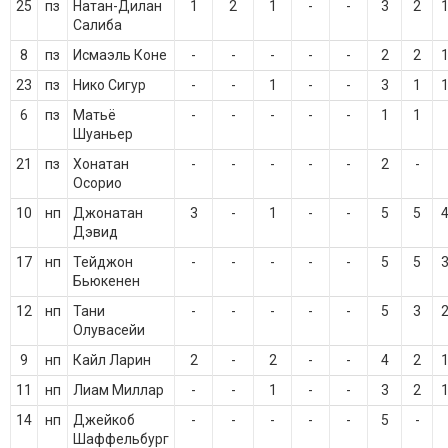
25
пз
Натан-Дилан
1
2
1
-
-
3
2
Салиба
8
пз
Исмаэль Коне
-
-
-
-
-
2
2
23
пз
Нико Сигур
-
-
1
-
-
3
1
6
пз
Матьё
-
-
-
-
-
1
1
Шуаньер
21
пз
Хонатан
-
-
-
-
-
2
-
Осорио
10
нп
Джонатан
3
-
1
-
-
5
5
Дэвид
17
нп
Тейджон
-
-
-
-
-
5
5
Бьюкенен
12
нп
Тани
-
-
-
-
-
5
3
Олувасейи
9
нп
Кайл Ларин
2
-
2
-
-
4
2
11
нп
Лиам Миллар
-
-
1
-
-
3
2
14
нп
Джейкоб
-
-
-
-
-
5
-
Шаффельбург