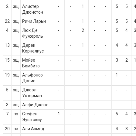
2
зщ
Алистер
-
-
1
-
-
5
5
Джонстон
22
зщ
Ричи Ларьи
-
-
1
-
-
5
5
4
зщ
Люк Де
-
-
2
-
-
5
4
Фужероль
13
зщ
Дерек
-
-
1
-
-
4
4
Корнелиус
15
зщ
Мойзе
-
-
-
-
-
3
2
Бомбито
19
зщ
Альфонсо
-
-
-
-
-
1
-
Дэвис
5
зщ
Джоэл
-
-
-
-
-
-
-
Уотерман
3
зщ
Алфи Джонс
-
-
-
-
-
-
-
7
пз
Стефен
1
-
-
-
-
5
4
Эуштакиу
20
пз
Али Ахмед
-
-
-
-
-
4
3