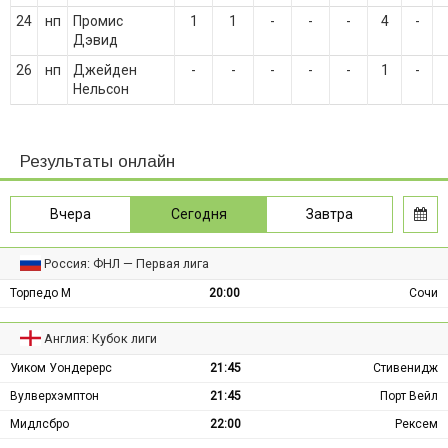
24
нп
Промис
1
1
-
-
-
4
-
Дэвид
26
нп
Джейден
-
-
-
-
-
1
-
Нельсон
Результаты онлайн
Вчера
Сегодня
Завтра
Россия: ФНЛ — Первая лига
Торпедо М
20:00
Сочи
Англия: Кубок лиги
Уиком Уондерерс
21:45
Стивенидж
Вулверхэмптон
21:45
Порт Вейл
Мидлсбро
22:00
Рексем