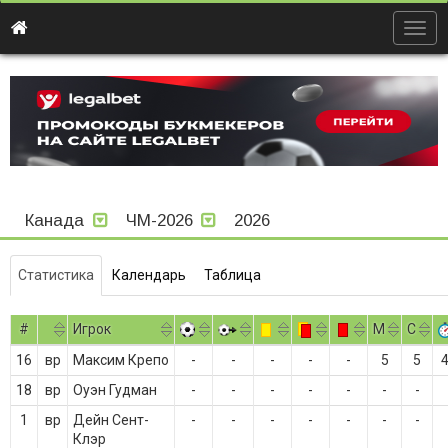
Togg
navig
Канада
ЧМ-2026
2026
Статистика
Календарь
Таблица
#
Игрок
M
С
16
вр
Максим Крепо
-
-
-
-
-
5
5
18
вр
Оуэн Гудман
-
-
-
-
-
-
-
1
вр
Дейн Сент-
-
-
-
-
-
-
-
Клэр