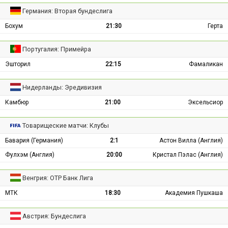
Германия: Вторая бундеслига
Бохум
21:30
Герта
Португалия: Примейра
Эшторил
22:15
Фамаликан
Нидерланды: Эредивизия
Камбюр
21:00
Эксельсиор
Товарищеские матчи: Клубы
Бавария (Германия)
2:1
Астон Вилла (Англия)
Фулхэм (Англия)
20:00
Кристал Пэлас (Англия)
Венгрия: ОТР Банк Лига
МТК
18:30
Академия Пушкаша
Австрия: Бундеслига