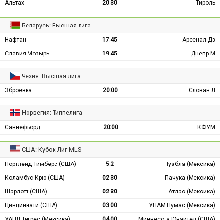
Альтах
20:30
Тироль
Беларусь: Высшая лига
Нафтан
17:45
Арсенал Дз
Славия-Мозырь
19:45
Днепр М
Чехия: Высшая лига
Зброёвка
20:00
Слован Л
Норвегия: Типпелига
Саннефьорд
20:00
КФУМ
США: Кубок Лиг MLS
Портленд Тимберс (США)
5:2
Пуэбла (Мексика)
Коламбус Крю (США)
02:30
Пачука (Мексика)
Шарлотт (США)
02:30
Атлас (Мексика)
Цинциннати (США)
03:00
УНАМ Пумас (Мексика)
УАНЛ Тигрес (Мексика)
04:00
Миннесота Юнайтед (США)