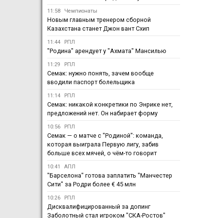
11:58
Чемпионаты
Новым главным тренером сборной
Казахстана станет Джон вант Схип
11:44
РПЛ
"Родина" арендует у "Ахмата" Мансилью
11:29
РПЛ
Семак: нужно понять, зачем вообще
вводили паспорт болельщика
11:14
РПЛ
Семак: никакой конкретики по Энрике нет,
предложений нет. Он набирает форму
10:56
РПЛ
Семак — о матче с "Родиной": команда,
которая выиграла Первую лигу, забив
больше всех мячей, о чём-то говорит
10:41
АПЛ
"Барселона" готова заплатить "Манчестер
Сити" за Родри более € 45 млн
10:26
РПЛ
Дисквалифицированный за допинг
Заболотный стал игроком "СКА-Ростов"