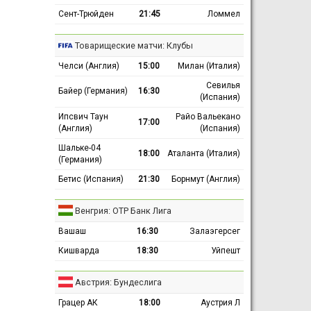
Сент-Трюйден
21:45
Ломмел
Товарищеские матчи: Клубы
Челси (Англия)
15:00
Милан (Италия)
Севилья
Байер (Германия)
16:30
(Испания)
Ипсвич Таун
Райо Вальекано
17:00
(Англия)
(Испания)
Шальке-04
18:00
Аталанта (Италия)
(Германия)
Бетис (Испания)
21:30
Борнмут (Англия)
Венгрия: ОТР Банк Лига
Вашаш
16:30
Залаэгерсег
Кишварда
18:30
Уйпешт
Австрия: Бундеслига
Грацер АК
18:00
Аустрия Л