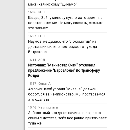
махачкалинскому "Динамо"
16:36
РПЛ
Шварц: Зайнутдинову нужно дать время на
восстановление. Не могу сказать, сколько
это займёт
16:27
РПЛ
Наумов: не думаю, что "Локомотив" на
дистанции сильно пострадает от ухода
Батракова
16:14
АПЛ
Источник: "Манчестер Сити" отклонил
предложение "Барселоны" по трансферу
Родри
15:57
Серия А
Аморим: клуб уровня "Милана" должен
бороться за чемпионство. Мы постараемся
это сделать
15:46
Чемпионаты
Заболотный: когда ты начинаешь красно-
синим с детства, тебя все равно притягивает
туда же