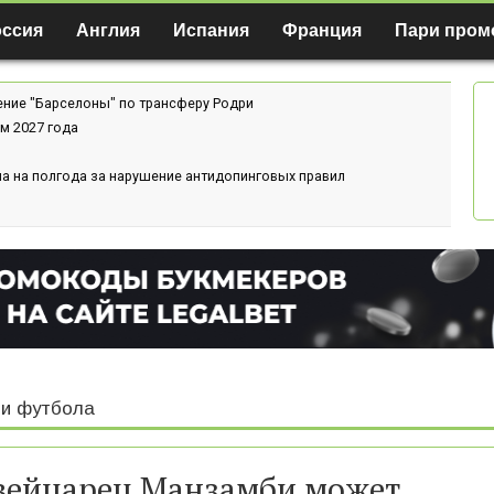
оссия
Англия
Испания
Франция
Пари пром
ение "Барселоны" по трансферу Родри
м 2027 года
а на полгода за нарушение антидопинговых правил
и футбола
ейцарец Манзамби может