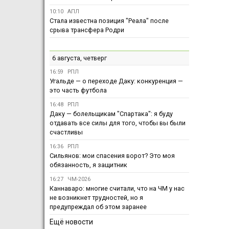
10:10
АПЛ
Стала известна позиция "Реала" после
срыва трансфера Родри
6 августа, четверг
16:59
РПЛ
Угальде — о переходе Даку: конкуренция —
это часть футбола
16:48
РПЛ
Даку — болельщикам "Спартака": я буду
отдавать все силы для того, чтобы вы были
счастливы
16:36
РПЛ
Сильянов: мои спасения ворот? Это моя
обязанность, я защитник
16:27
ЧМ-2026
Каннаваро: многие считали, что на ЧМ у нас
не возникнет трудностей, но я
предупреждал об этом заранее
Ещё новости