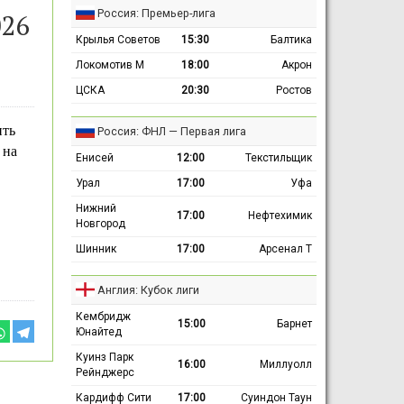
Россия: Премьер-лига
026
Крылья Советов
15:30
Балтика
Локомотив М
18:00
Акрон
ЦСКА
20:30
Ростов
ить
Россия: ФНЛ — Первая лига
 на
Енисей
12:00
Текстильщик
Урал
17:00
Уфа
Нижний
17:00
Нефтехимик
Новгород
Шинник
17:00
Арсенал Т
Англия: Кубок лиги
Кембридж
15:00
Барнет
Юнайтед
Куинз Парк
16:00
Миллуолл
Рейнджерс
Кардифф Сити
17:00
Суиндон Таун