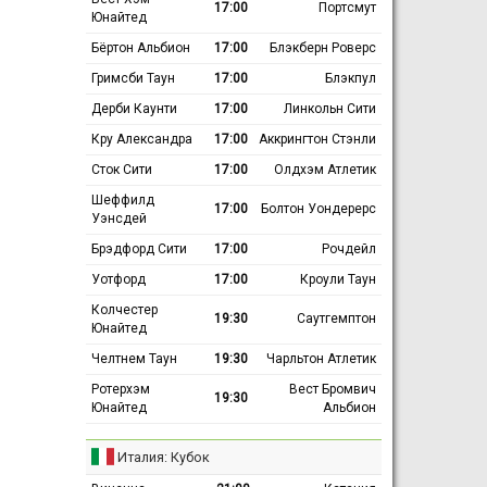
17:00
Портсмут
Юнайтед
Бёртон Альбион
17:00
Блэкберн Роверс
Гримсби Таун
17:00
Блэкпул
Дерби Каунти
17:00
Линкольн Сити
Кру Александра
17:00
Аккрингтон Стэнли
Сток Сити
17:00
Олдхэм Атлетик
Шеффилд
17:00
Болтон Уондерерс
Уэнсдей
Брэдфорд Сити
17:00
Рочдейл
Уотфорд
17:00
Кроули Таун
Колчестер
19:30
Саутгемптон
Юнайтед
Челтнем Таун
19:30
Чарльтон Атлетик
Ротерхэм
Вест Бромвич
19:30
Юнайтед
Альбион
Италия: Кубок