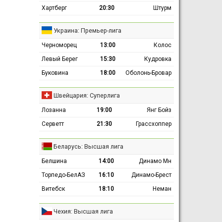
Хартберг
20:30
Штурм
Украина: Премьер-лига
Черноморец
13:00
Колос
Левый Берег
15:30
Кудровка
Буковина
18:00
Оболонь-Бровар
Швейцария: Суперлига
Лозанна
19:00
Янг Бойз
Серветт
21:30
Грассхоппер
Беларусь: Высшая лига
Белшина
14:00
Динамо Мн
Торпедо-БелАЗ
16:10
Динамо-Брест
Витебск
18:10
Неман
Чехия: Высшая лига