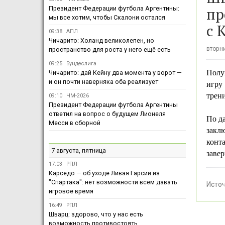
пр
Президент Федерации футбола Аргентины:
мы все хотим, чтобы Скалони остался
с 
09:38
АПЛ
Чичарито: Холанд великолепен, но
вторни
пространство для роста у него ещё есть
09:25
Бундеслига
Полу
Чичарито: дай Кейну два момента у ворот —
и он почти наверняка оба реализует
игру
трени
09:10
ЧМ-2026
Президент Федерации футбола Аргентины
ответил на вопрос о будущем Лионеля
По д
Месси в сборной
закл
конта
7 августа, пятница
заве
17:03
РПЛ
Карседо — об уходе Ливая Гарсии из
"Спартака": нет возможности всем давать
Исто
игровое время
16:49
РПЛ
Шварц: здорово, что у нас есть
возможность противостоять