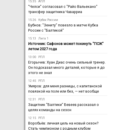
15:35
АПЛ
"Челси" согласовал с "Райо Вальекано"
трансфер защитника Чаварриа
15:26
Кубок России
Бубнов: "Зениту" повезло в матче Кубка
России с "Балтикой"
15:13
Лига 1
Источник: Сафонов может покинуть "ПСЖ"
летом 2027 года
13:00
РПЛ
Егорычев: Хуан Диас очень сильный тренер.
Он подсказал много деталей, которые я до
этого не знал
12:45
РПЛ
Умяров: для меня разницы, с капитанской
повязкой на поле или без, — нет вообще
12:31
РПЛ
Защитник "Балтики" Бевеев рассказал о
целях команды на сезон
12:15
РПЛ
Воробьёв: личная цель на новый сезон?
Стать чемпионом с родным клубом