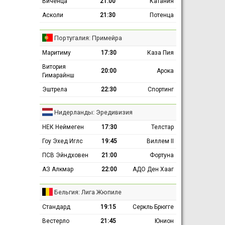
Виченца
21:00
Катания
Асколи
21:30
Потенца
Португалия: Примейра
Маритиму
17:30
Каза Пия
Витория
20:00
Арока
Гимарайнш
Эштрела
22:30
Спортинг
Нидерланды: Эредивизия
НЕК Неймеген
17:30
Телстар
Гоу Эхед Иглс
19:45
Виллем II
ПСВ Эйндховен
21:00
Фортуна
АЗ Алкмар
22:00
АДО Ден Хааг
Бельгия: Лига Жюпиле
Стандард
19:15
Серкль Брюгге
Вестерло
21:45
Юнион