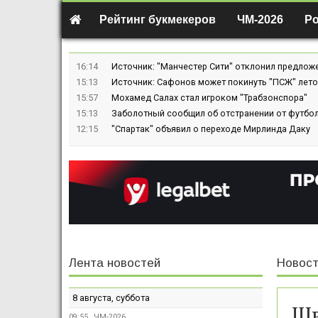
Рейтинг букмекеров
ЧМ-2026
Р
16:14
Источник: "Манчестер Сити" отклонил предлож
15:13
Источник: Сафонов может покинуть "ПСЖ" лето
15:57
Мохамед Салах стал игроком "Трабзонспора"
15:13
Заболотный сообщил об отстранении от футбол
12:15
"Спартак" объявил о переходе Мирлинда Даку
Лента новостей
Новост
8 августа, суббота
Шв
09:55
ЧМ-2026