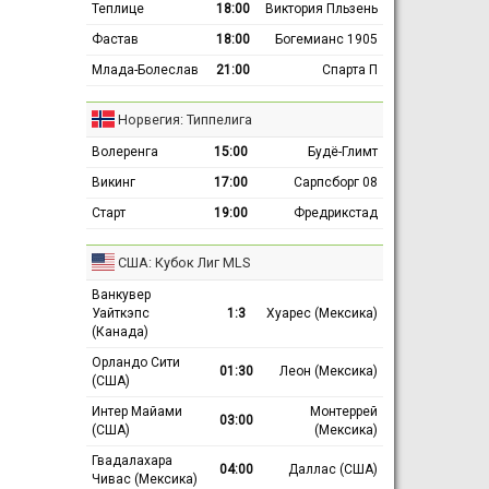
Теплице
18:00
Виктория Пльзень
Фастав
18:00
Богемианс 1905
Млада-Болеслав
21:00
Спарта П
Норвегия: Типпелига
Волеренга
15:00
Будё-Глимт
Викинг
17:00
Сарпсборг 08
Старт
19:00
Фредрикстад
США: Кубок Лиг MLS
Ванкувер
Уайткэпс
1:3
Хуарес (Мексика)
(Канада)
Орландо Сити
01:30
Леон (Мексика)
(США)
Интер Майами
Монтеррей
03:00
(США)
(Мексика)
Гвадалахара
04:00
Даллас (США)
Чивас (Мексика)