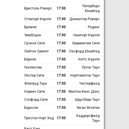
Питерборо
Бристоль Роверс
17:00
Юнайтед
Стокпорт Каунти
17:00
Донкастер Роверс
Бромли
17:00
Рединг
Уимблдон
17:00
Ньюпорт Каунти
Суонси Сити
17:00
Бирмингем Сити
Лейтон Ориент
17:00
Оксфорд Юнайтед
Бёрнли
17:00
Ноттс Каунти
Гиллингем
17:00
Лутон Таун
Лестер Сити
17:00
Нортгемптон Таун
Флитвуд Таун
17:00
Честерфилд
Норвич Сити
17:00
Милтон-Кинс Донс
Солфорд Сити
17:00
Шрусбери Таун
Барнсли
17:00
Уиган Атлетик
Хаддерсфилд
Престон Норт Энд
17:00
Таун
Вест Хэм