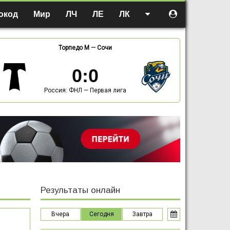
окод
Мир
ЛЧ
ЛЕ
ЛК
Торпедо М
—
Сочи
0
:
0
Россия: ФНЛ — Первая лига
Результаты онлайн
Вчера
Сегодня
Завтра