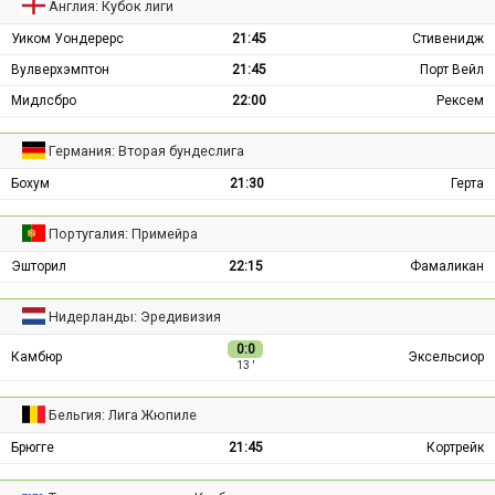
Англия: Кубок лиги
Уиком Уондерерс
21:45
Стивенидж
Вулверхэмптон
21:45
Порт Вейл
Мидлсбро
22:00
Рексем
Германия: Вторая бундеслига
Бохум
21:30
Герта
Португалия: Примейра
Эшторил
22:15
Фамаликан
Нидерланды: Эредивизия
0:0
Камбюр
Эксельсиор
13 ′
Бельгия: Лига Жюпиле
Брюгге
21:45
Кортрейк