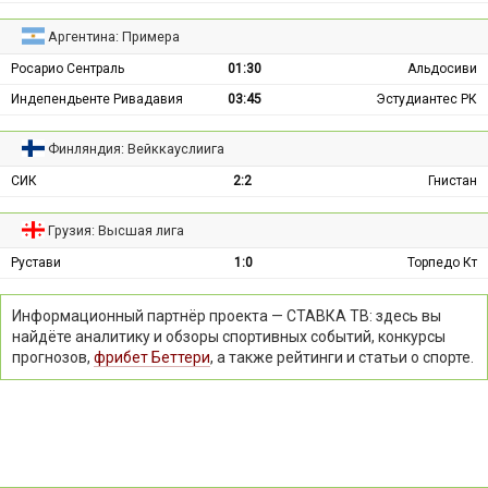
Аргентина: Примера
Росарио Сентраль
01:30
Альдосиви
Индепендьенте Ривадавия
03:45
Эстудиантес РК
Финляндия: Вейккауслиига
СИК
2:2
Гнистан
Грузия: Высшая лига
Рустави
1:0
Торпедо Кт
Информационный партнёр проекта — СТАВКА ТВ: здесь вы
найдёте аналитику и обзоры спортивных событий, конкурсы
прогнозов,
фрибет Беттери
, а также рейтинги и статьи о спорте.