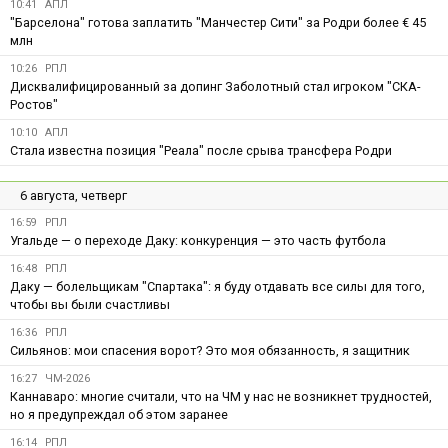
10:41
АПЛ
"Барселона" готова заплатить "Манчестер Сити" за Родри более € 45
млн
10:26
РПЛ
Дисквалифицированный за допинг Заболотный стал игроком "СКА-
Ростов"
10:10
АПЛ
Стала известна позиция "Реала" после срыва трансфера Родри
6 августа, четверг
16:59
РПЛ
Угальде — о переходе Даку: конкуренция — это часть футбола
16:48
РПЛ
Даку — болельщикам "Спартака": я буду отдавать все силы для того,
чтобы вы были счастливы
16:36
РПЛ
Сильянов: мои спасения ворот? Это моя обязанность, я защитник
16:27
ЧМ-2026
Каннаваро: многие считали, что на ЧМ у нас не возникнет трудностей,
но я предупреждал об этом заранее
16:14
РПЛ