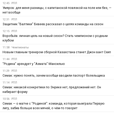
12:45
РПЛ
Умяров: для меня разницы, с капитанской повязкой на поле или без, —
нет вообще
12:31
РПЛ
Защитник "Балтики" Бевеев рассказал о целях команды на сезон
12:15
РПЛ
Воробьёв: личная цель на новый сезон? Стать чемпионом с родным
клубом
11:58
Чемпионаты
Новым главным тренером сборной Казахстана станет Джон вант Схип
11:44
РПЛ
"Родина" арендует у "Ахмата" Мансилью
11:29
РПЛ
Семак: нужно понять, зачем вообще вводили паспорт болельщика
11:14
РПЛ
Семак: никакой конкретики по Энрике нет, предложений нет. Он
набирает форму
10:56
РПЛ
Семак — о матче с "Родиной": команда, которая выиграла Первую
лигу, забив больше всех мячей, о чём-то говорит