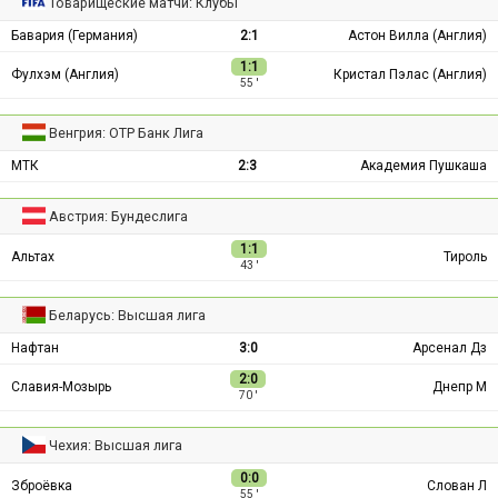
Товарищеские матчи: Клубы
Бавария (Германия)
2:1
Астон Вилла (Англия)
1:1
Фулхэм (Англия)
Кристал Пэлас (Англия)
55 ′
Венгрия: ОТР Банк Лига
МТК
2:3
Академия Пушкаша
Австрия: Бундеслига
1:1
Альтах
Тироль
43 ′
Беларусь: Высшая лига
Нафтан
3:0
Арсенал Дз
2:0
Славия-Мозырь
Днепр М
70 ′
Чехия: Высшая лига
0:0
Зброёвка
Слован Л
55 ′