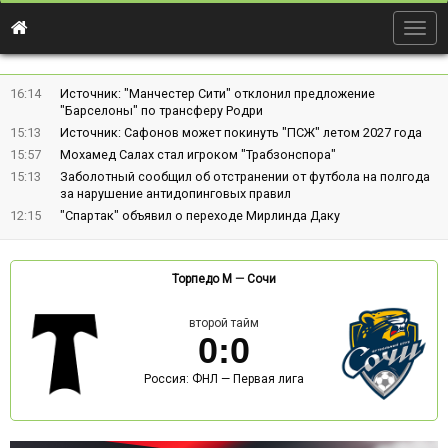
Togg
navig
16:14
Источник: "Манчестер Сити" отклонил предложение
"Барселоны" по трансферу Родри
15:13
Источник: Сафонов может покинуть "ПСЖ" летом 2027 года
15:57
Мохамед Салах стал игроком "Трабзонспора"
15:13
Заболотный сообщил об отстранении от футбола на полгода
за нарушение антидопинговых правил
12:15
"Спартак" объявил о переходе Мирлинда Даку
Торпедо М
—
Сочи
второй тайм
0
:
0
Россия: ФНЛ — Первая лига