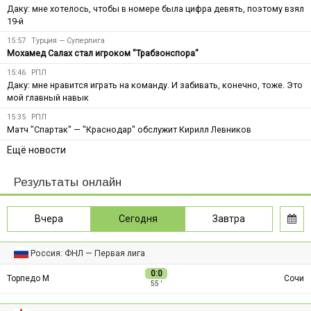
Даку: мне хотелось, чтобы в номере была цифра девять, поэтому взял
19-й
15:57
Турция — Суперлига
Мохамед Салах стал игроком "Трабзонспора"
15:46
РПЛ
Даку: мне нравится играть на команду. И забивать, конечно, тоже. Это
мой главный навык
15:35
РПЛ
Матч "Спартак" — "Краснодар" обслужит Кирилл Левников
Ещё новости
Результаты онлайн
Вчера
Сегодня
Завтра
Россия: ФНЛ — Первая лига
0:0
Торпедо М
Сочи
55 ′