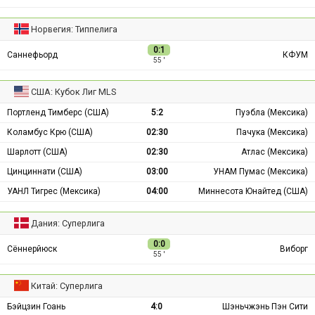
Норвегия: Типпелига
0:1
Саннефьорд
КФУМ
55 ′
США: Кубок Лиг MLS
Портленд Тимберс (США)
5:2
Пуэбла (Мексика)
Коламбус Крю (США)
02:30
Пачука (Мексика)
Шарлотт (США)
02:30
Атлас (Мексика)
Цинциннати (США)
03:00
УНАМ Пумас (Мексика)
УАНЛ Тигрес (Мексика)
04:00
Миннесота Юнайтед (США)
Дания: Суперлига
0:0
Сённерйюск
Виборг
55 ′
Китай: Суперлига
Бэйцзин Гоань
4:0
Шэньчжэнь Пэн Сити