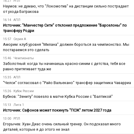
16:27
РПЛ
Наумов: не думаю, что "Локомотив" на дистанции сильно пострадает
от ухода Батракова
16:14
АПЛ
Источник: "Манчестер Сити" отклонил предложение "Барселоны" по
трансферу Родри
15:57
Серия А
Аморим: клуб уровня "Милана" должен бороться за чемпионство. Мы
постараемся это сделать
15:46
Чемпионаты
Заболотный: когда ты начинаешь красно-синим с детства, тебя все
равно притягивает туда же
15:35
АПЛ
"Челси" согласовал с "Райо Вальекано" трансфер защитника Чаварриа
15:26
Кубок России
Бубнов: "Зениту" повезло в матче Кубка России с "Балтикой"
15:13
Лига 1
Источник: Сафонов может покинуть "ПСЖ" летом 2027 года
13:00
РПЛ
Егорычев: Хуан Диас очень сильный тренер. Он подсказал много
деталей, которые я до этого не знал