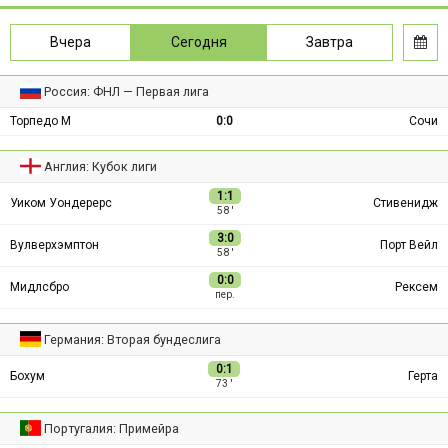
Вчера
Сегодня
Завтра
Россия: ФНЛ — Первая лига
Торпедо М
0:0
Сочи
Англия: Кубок лиги
1:1
Уиком Уондерерс
Стивенидж
58 ′
3:0
Вулверхэмптон
Порт Вейл
58 ′
0:0
Мидлсбро
Рексем
пер.
Германия: Вторая бундеслига
0:1
Бохум
Герта
73 ′
Португалия: Примейра