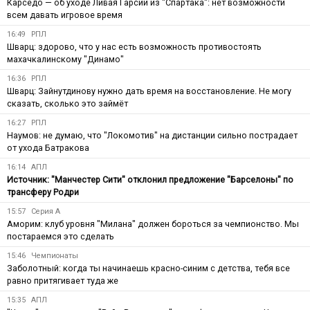
Карседо — об уходе Ливая Гарсии из "Спартака": нет возможности
всем давать игровое время
16:49
РПЛ
Шварц: здорово, что у нас есть возможность противостоять
махачкалинскому "Динамо"
16:36
РПЛ
Шварц: Зайнутдинову нужно дать время на восстановление. Не могу
сказать, сколько это займёт
16:27
РПЛ
Наумов: не думаю, что "Локомотив" на дистанции сильно пострадает
от ухода Батракова
16:14
АПЛ
Источник: "Манчестер Сити" отклонил предложение "Барселоны" по
трансферу Родри
15:57
Серия А
Аморим: клуб уровня "Милана" должен бороться за чемпионство. Мы
постараемся это сделать
15:46
Чемпионаты
Заболотный: когда ты начинаешь красно-синим с детства, тебя все
равно притягивает туда же
15:35
АПЛ