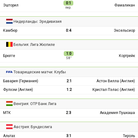
0:1
Эшторил
Фамаликан
пер.
Нидерланды: Эредивизия
Камбюр
0:4
Эксельсиор
Бельгия: Лига Жюпиле
1:0
Брюгге
Кортрейк
58 ′
Товарищеские матчи: Клубы
Бавария (Германия)
2:1
Астон Вилла (Англия)
Фулхэм (Англия)
1:2
Кристал Пэлас (Англия)
Венгрия: ОТР Банк Лига
МТК
2:3
Академия Пушкаша
Австрия: Бундеслига
Альтах
3:1
Тироль