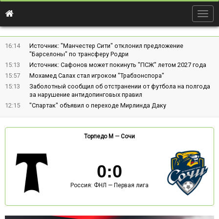
Togg
navig
16:14
Источник: "Манчестер Сити" отклонил предложение
"Барселоны" по трансферу Родри
15:13
Источник: Сафонов может покинуть "ПСЖ" летом 2027 года
15:57
Мохамед Салах стал игроком "Трабзонспора"
15:13
Заболотный сообщил об отстранении от футбола на полгода
за нарушение антидопинговых правил
12:15
"Спартак" объявил о переходе Мирлинда Даку
Торпедо М
—
Сочи
0
:
0
Россия: ФНЛ — Первая лига