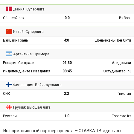
Дания: Суперлига
Сённерйюск
0:0
Виборг
Китай: Суперлига
Бэйцзин Гоань
4:0
Шэньчжэнь Пэн Сити
Аргентина: Примера
Росарио Сентраль
01:30
Альдосиви
Индепендьенте Ривадавия
03:45
Эстудиантес РК
Финляндия: Вейккауслиига
СИК
2:2
Гнистан
Грузия: Высшая лига
Рустави
1:0
Торпедо Кт
Информационный партнёр проекта — СТАВКА ТВ: здесь вы