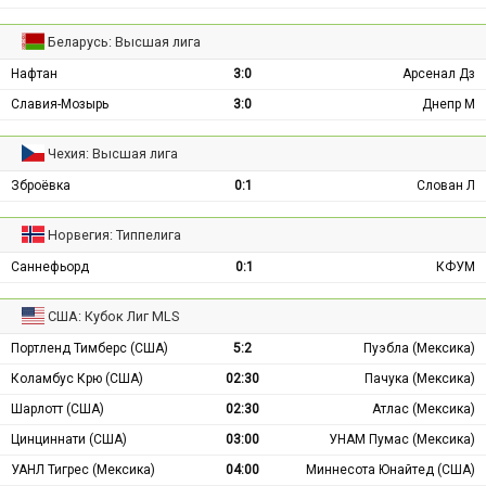
Беларусь: Высшая лига
Нафтан
3:0
Арсенал Дз
Славия-Мозырь
3:0
Днепр М
Чехия: Высшая лига
Зброёвка
0:1
Слован Л
Норвегия: Типпелига
Саннефьорд
0:1
КФУМ
США: Кубок Лиг MLS
Портленд Тимберс (США)
5:2
Пуэбла (Мексика)
Коламбус Крю (США)
02:30
Пачука (Мексика)
Шарлотт (США)
02:30
Атлас (Мексика)
Цинциннати (США)
03:00
УНАМ Пумас (Мексика)
УАНЛ Тигрес (Мексика)
04:00
Миннесота Юнайтед (США)