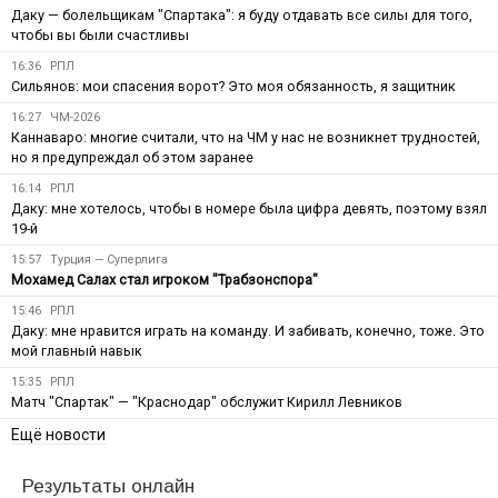
Даку — болельщикам "Спартака": я буду отдавать все силы для того,
чтобы вы были счастливы
16:36
РПЛ
Сильянов: мои спасения ворот? Это моя обязанность, я защитник
16:27
ЧМ-2026
Каннаваро: многие считали, что на ЧМ у нас не возникнет трудностей,
но я предупреждал об этом заранее
16:14
РПЛ
Даку: мне хотелось, чтобы в номере была цифра девять, поэтому взял
19-й
15:57
Турция — Суперлига
Мохамед Салах стал игроком "Трабзонспора"
15:46
РПЛ
Даку: мне нравится играть на команду. И забивать, конечно, тоже. Это
мой главный навык
15:35
РПЛ
Матч "Спартак" — "Краснодар" обслужит Кирилл Левников
Ещё новости
Результаты онлайн