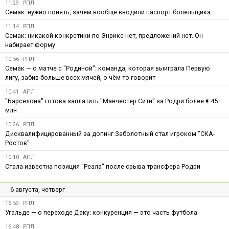
11:29
РПЛ
Семак: нужно понять, зачем вообще вводили паспорт болельщика
11:14
РПЛ
Семак: никакой конкретики по Энрике нет, предложений нет. Он
набирает форму
10:56
РПЛ
Семак — о матче с "Родиной": команда, которая выиграла Первую
лигу, забив больше всех мячей, о чём-то говорит
10:41
АПЛ
"Барселона" готова заплатить "Манчестер Сити" за Родри более € 45
млн
10:26
РПЛ
Дисквалифицированный за допинг Заболотный стал игроком "СКА-
Ростов"
10:10
АПЛ
Стала известна позиция "Реала" после срыва трансфера Родри
6 августа, четверг
16:59
РПЛ
Угальде — о переходе Даку: конкуренция — это часть футбола
16:48
РПЛ