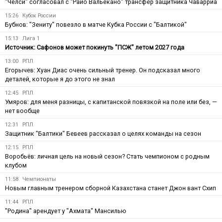
"Челси" согласовал с "Райо Вальекано" трансфер защитника Чаварриа
15:26
Кубок России
Бубнов: "Зениту" повезло в матче Кубка России с "Балтикой"
15:13
Лига 1
Источник: Сафонов может покинуть "ПСЖ" летом 2027 года
13:00
РПЛ
Егорычев: Хуан Диас очень сильный тренер. Он подсказал много
деталей, которые я до этого не знал
12:45
РПЛ
Умяров: для меня разницы, с капитанской повязкой на поле или без, —
нет вообще
12:31
РПЛ
Защитник "Балтики" Бевеев рассказал о целях команды на сезон
12:15
РПЛ
Воробьёв: личная цель на новый сезон? Стать чемпионом с родным
клубом
11:58
Чемпионаты
Новым главным тренером сборной Казахстана станет Джон вант Схип
11:44
РПЛ
"Родина" арендует у "Ахмата" Мансилью