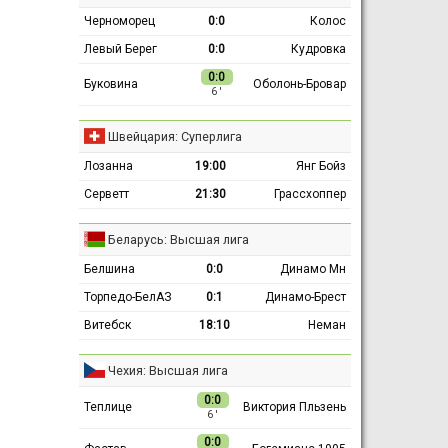
Черноморец
0:0
Колос
Левый Берег
0:0
Кудровка
0:0
Буковина
Оболонь-Бровар
6 ′
Швейцария: Суперлига
Лозанна
19:00
Янг Бойз
Серветт
21:30
Грассхоппер
Беларусь: Высшая лига
Белшина
0:0
Динамо Мн
Торпедо-БелАЗ
0:1
Динамо-Брест
Витебск
18:10
Неман
Чехия: Высшая лига
0:0
Теплице
Виктория Пльзень
6 ′
0:0