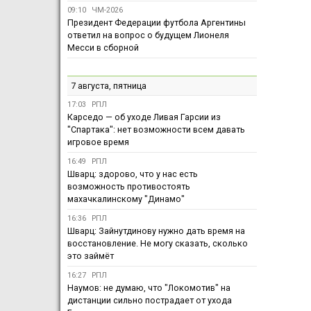
09:10
ЧМ-2026
Президент Федерации футбола Аргентины
ответил на вопрос о будущем Лионеля
Месси в сборной
7 августа, пятница
17:03
РПЛ
Карседо — об уходе Ливая Гарсии из
"Спартака": нет возможности всем давать
игровое время
16:49
РПЛ
Шварц: здорово, что у нас есть
возможность противостоять
махачкалинскому "Динамо"
16:36
РПЛ
Шварц: Зайнутдинову нужно дать время на
восстановление. Не могу сказать, сколько
это займёт
16:27
РПЛ
Наумов: не думаю, что "Локомотив" на
дистанции сильно пострадает от ухода