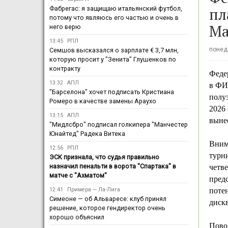
пл
Фабрегас: я защищаю итальянский футбол,
потому что являюсь его частью и очень в
Ма
него верю
13:45
РПЛ
понеде
Семшов высказался о зарплате € 3,7 млн,
которую просит у "Зенита" Глушенков по
контракту
Феде
13:32
АПЛ
в ФИ
"Барселона" хочет подписать Кристиана
полу
Ромеро в качестве замены Араухо
2026 
13:15
АПЛ
выне
"Мидлсбро" подписал голкипера "Манчестер
Юнайтед" Радека Витека
Вним
12:56
РПЛ
турни
ЭСК признала, что судья правильно
назначил пенальти в ворота "Спартака" в
четв
матче с "Ахматом"
пред
12:41
Примера — Ла-Лига
поте
Симеоне — об Альваресе: клуб принял
диск
решение, которое гендиректор очень
хорошо объяснил
Пово