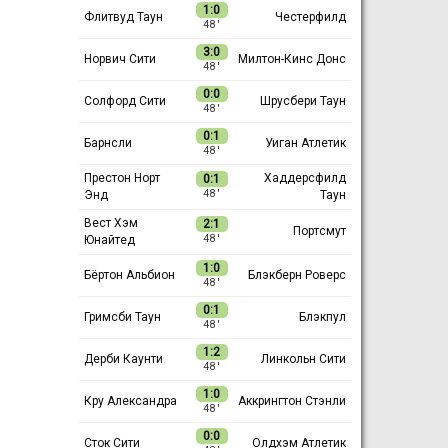
1:0
Флитвуд Таун
Честерфилд
48 ′
3:0
Норвич Сити
Милтон-Кинс Донс
48 ′
0:0
Солфорд Сити
Шрусбери Таун
48 ′
0:1
Барнсли
Уиган Атлетик
48 ′
Престон Норт
Хаддерсфилд
0:1
Энд
Таун
48 ′
Вест Хэм
2:1
Портсмут
Юнайтед
48 ′
1:0
Бёртон Альбион
Блэкберн Роверс
48 ′
0:1
Гримсби Таун
Блэкпул
48 ′
1:2
Дерби Каунти
Линкольн Сити
48 ′
1:0
Кру Александра
Аккрингтон Стэнли
48 ′
0:0
Сток Сити
Олдхэм Атлетик