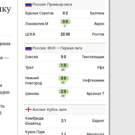
Россия: Премьер-лига
чку
Крылья Советов
0:2
Балтика
0:0
Локомотив М
Акрон
6 ′
ЦСКА
20:30
Ростов
щения
Россия: ФНЛ — Первая лига
Енисей
0:0
Текстильщик
ра —
1:0
Урал
Уфа
48 ′
Нижний
3:0
Нефтехимик
Новгород
48 ′
м
2:0
тадии
Шинник
Арсенал Т
48 ′
ть
Англия: Кубок лиги
й
Кембридж
2:1
Барнет
Юнайтед
Куинз Парк
1:1
Миллуолл