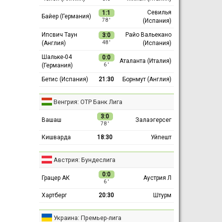
Севилья
1:1
Байер (Германия)
(Испания)
78 ′
Ипсвич Таун
Райо Вальекано
3:0
(Англия)
(Испания)
48 ′
Шальке-04
0:0
Аталанта (Италия)
(Германия)
6 ′
Бетис (Испания)
21:30
Борнмут (Англия)
Венгрия: ОТР Банк Лига
3:0
Вашаш
Залаэгерсег
78 ′
Кишварда
18:30
Уйпешт
Австрия: Бундеслига
0:0
Грацер АК
Аустрия Л
6 ′
Хартберг
20:30
Штурм
Украина: Премьер-лига