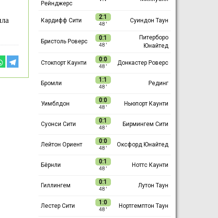
Рейнджерс
2:1
ила
Кардифф Сити
Суиндон Таун
48 ′
Питерборо
0:1
Бристоль Роверс
Юнайтед
48 ′
0:0
Стокпорт Каунти
Донкастер Роверс
48 ′
1:1
Бромли
Рединг
48 ′
0:0
Уимблдон
Ньюпорт Каунти
48 ′
0:1
Суонси Сити
Бирмингем Сити
48 ′
0:0
Лейтон Ориент
Оксфорд Юнайтед
48 ′
0:1
Бёрнли
Ноттс Каунти
48 ′
0:1
Гиллингем
Лутон Таун
48 ′
1:0
Лестер Сити
Нортгемптон Таун
48 ′