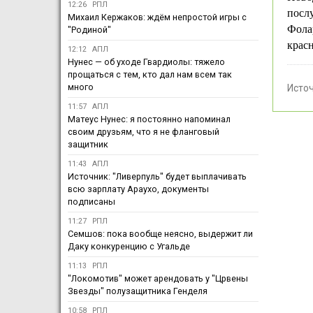
12:26
РПЛ
посл
Михаил Кержаков: ждём непростой игры с
Фола
"Родиной"
крас
12:12
АПЛ
Нунес — об уходе Гвардиолы: тяжело
прощаться с тем, кто дал нам всем так
много
Исто
11:57
АПЛ
Матеус Нунес: я постоянно напоминал
своим друзьям, что я не фланговый
защитник
11:43
АПЛ
Источник: "Ливерпуль" будет выплачивать
всю зарплату Араухо, документы
подписаны
11:27
РПЛ
Семшов: пока вообще неясно, выдержит ли
Даку конкуренцию с Угальде
11:13
РПЛ
"Локомотив" может арендовать у "Црвены
Звезды" полузащитника Генделя
10:58
РПЛ