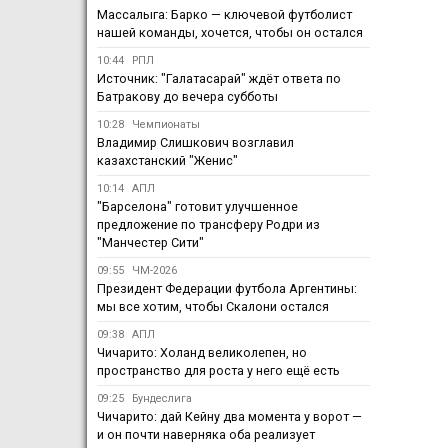
Массалыга: Барко — ключевой футболист
нашей команды, хочется, чтобы он остался
10:44
РПЛ
Источник: "Галатасарай" ждёт ответа по
Батракову до вечера субботы
10:28
Чемпионаты
Владимир Слишкович возглавил
казахстанский "Женис"
10:14
АПЛ
"Барселона" готовит улучшенное
предложение по трансферу Родри из
"Манчестер Сити"
09:55
ЧМ-2026
Президент Федерации футбола Аргентины:
мы все хотим, чтобы Скалони остался
09:38
АПЛ
Чичарито: Холанд великолепен, но
пространство для роста у него ещё есть
09:25
Бундеслига
Чичарито: дай Кейну два момента у ворот —
и он почти наверняка оба реализует