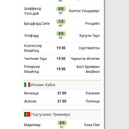
48 ′
Шеффилд
0:0
Болтон Уондерерс
Уэнсдей
48 ′
1:0
Брэдфорд Сити
Рочдейл
48 ′
0:0
Уотфорд
Кроули Таун
48 ′
Колчестер
19:30
Саутгемптон
Юнайтед
Челтнем Таун
19:30
Чарльтон Атлетик
Ротерхэм
Вест Бромвич
19:30
Юнайтед
Альбион
Италия: Кубок
Виченца
21:00
Катания
Асколи
21:30
Потенца
Португалия: Примейра
0:0
Маритиму
Каза Пия
36 ′