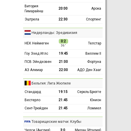
Витория
20:00
Арока
Гимарайнш
Эштрела
22:30
Спортинг
Нидерланды: Эредивизия
0:2
НЕК Неймеген
Телстар
36 ′
Гоу Эхед Иглс
19:45
Виллем II
ПСВ Эйндховен
21:00
Фортуна
АЗ Алкмар
22:00
АДО Ден Хааг
Бельгия: Лига Жюпиле
Стандард
19:15
Серкль Брюгге
Вестерло
21:45
Юнион
Сент-Трюйден
21:45
Ломмел
Товарищеские матчи: Клубы
Челси (Англия)
3:0
Милан (Италия)