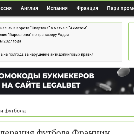
оссия
Англия
Испания
Франция
Пари пром
нальти в ворота "Спартака" в матче с "Ахматом"
ение "Барселоны" по трансферу Родри
м 2027 года
а на полгода за нарушение антидопинговых правил
и футбола
дерация футбола Франции