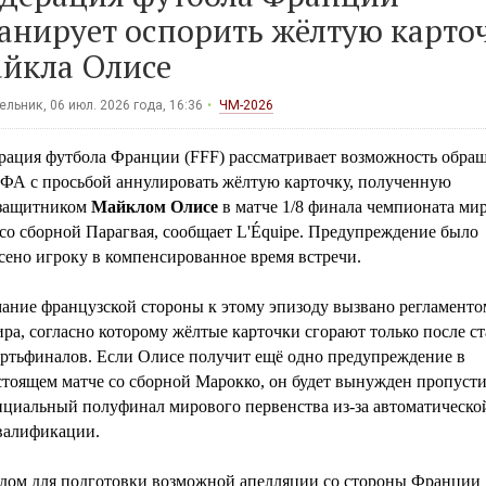
анирует оспорить жёлтую карто
йкла Олисе
льник, 06 июл. 2026 года, 16:36
ЧМ-2026
рация футбола Франции (FFF) рассматривает возможность обра
ФА с просьбой аннулировать жёлтую карточку, полученную
защитником
Майклом Олисе
в матче 1/8 финала чемпионата ми
со сборной Парагвая, сообщает L'Équipe. Предупреждение было
сено игроку в компенсированное время встречи.
ание французской стороны к этому эпизоду вызвано регламенто
ра, согласно которому жёлтые карточки сгорают только после с
ертьфиналов. Если Олисе получит ещё одно предупреждение в
стоящем матче со сборной Марокко, он будет вынужден пропусти
нциальный полуфинал мирового первенства из-за автоматическо
валификации.
дом для подготовки возможной апелляции со стороны Франции