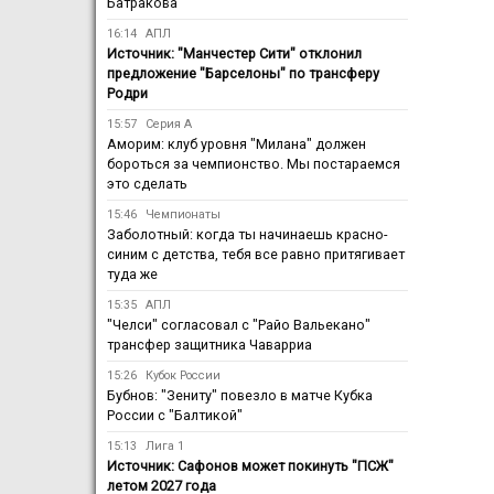
Батракова
16:14
АПЛ
Источник: "Манчестер Сити" отклонил
предложение "Барселоны" по трансферу
Родри
15:57
Серия А
Аморим: клуб уровня "Милана" должен
бороться за чемпионство. Мы постараемся
это сделать
15:46
Чемпионаты
Заболотный: когда ты начинаешь красно-
синим с детства, тебя все равно притягивает
туда же
15:35
АПЛ
"Челси" согласовал с "Райо Вальекано"
трансфер защитника Чаварриа
15:26
Кубок России
Бубнов: "Зениту" повезло в матче Кубка
России с "Балтикой"
15:13
Лига 1
Источник: Сафонов может покинуть "ПСЖ"
летом 2027 года