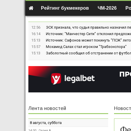
Рейтинг букмекеров
ЧМ-2026
Р
12:56
ЭСК признала, что судья правильно назначил пе
16:14
Источник: "Манчестер Сити" отклонил предлож
15:13
Источник: Сафонов может покинуть "ПСЖ" лето
15:57
Мохамед Салах стал игроком "Трабзонспора"
15:13
Заболотный сообщил об отстранении от футбол
Лента новостей
Новост
8 августа, суббота
Фе
14:00
Серия А