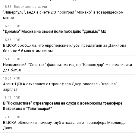
18:36
Товарищеские матчи
"Ливерпуль", ведя в счёте 2:0, проиграл "Монако" в товарищеском
матче
16:35
РПЛ
"Динамо" Москва на своем поле победило "Динамо" Мх
15:38
РПЛ
В ЦСКА сообщили, что европейские клубы предлагали за Данилова
больше € 6 млн этим летом
15:15
РПЛ
Непомнящий: "Спартак" фаворит матча, но "Краснодар" — не мальчики
для битья
15:04
РПЛ
Агент: ЦСКА отказался от трансфера Даку, опасаясь "взрыва"
зарплат
13:47
РПЛ
В "Локомотиве" отреагировали на слухи о возможном трансфере
Батракова в "Галатасарай"
12:10
РПЛ
В ЦСКА объяснили, почему клуб отказался от трансфера Мирлинда
Даку