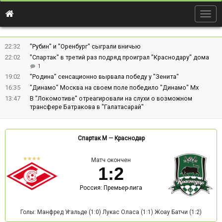
Togg
navig
22:32
"Рубин" и "Оренбург" сыграли вничью
22:02
"Спартак" в третий раз подряд проиграл "Краснодару" дома
1
19:02
"Родина" сенсационно вырвала победу у "Зенита"
16:35
"Динамо" Москва на своем поле победило "Динамо" Мх
13:47
В "Локомотиве" отреагировали на слухи о возможном
трансфере Батракова в "Галатасарай"
Спартак М
—
Краснодар
Матч окончен
1
:
2
Россия: Премьер-лига
Голы: Манфред Угальде (1:0) Лукас Оласа (1:1) Жоау Батчи (1:2)