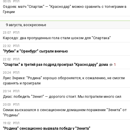
00:05
РПЛ
Оздоев: матч "Спартак" — "Краснодар" можно сравнить с топ-играми в
Греции
9 августа, воскресенье
23:07
РПЛ
Карседо: два пропущенных гола стали шоком для "Спартака"
22:32
РПЛ
"Рубин" и "Оренбург" сыграли вничью
22:02
РПЛ
"Спартак" в третий раз подряд проиграл "Краснодару" дома
1
20:24
РПЛ
Луис Энрике: "Родина" хорошо обороняется, к сожалению, не смогли
сравнять и проиграли
20:14
РПЛ
Диас: победить "Зенит" — дорогого стоит. Мы потратили много сил
20:03
РПЛ
Семак высказался о сенсационном домашнем поражении "Зенита" от
"Родины"
19:02
РПЛ
"Родина" сенсационно вырвала победу у "Зенита"