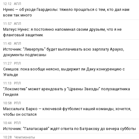
12:12
АПЛ
Нунес — об уходе Гвардиолы: тяжело прощаться с тем, кто дал нам
всем так много
11:57
АПЛ
Матеус Нунес: я постоянно напоминал своим друзьям, что я не
фланговый защитник
11:43
АПЛ
Источник: "Ливерпуль" будет выплачивать всю зарплату Араухо,
документы подписаны
11:27
РПЛ
Семшов: пока вообще неясно, выдержит ли Даку конкуренцию с
Угальде
11:13
РПЛ
"Локомотив" может арендовать у "Црвены Звезды" полузащитника
Генделя
10:58
РПЛ
Массалыга: Барко — ключевой футболист нашей команды, хочется,
чтобы он остался
10:44
РПЛ
Источник: "Галатасарай" ждёт ответа по Батракову до вечера субботы
10:28
Чемпионаты