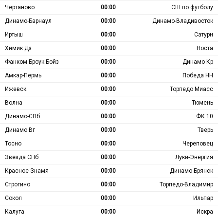
Чертаново
00:00
СШ по футболу
Динамо-Барнаул
00:00
Динамо-Владивосток
Иртыш
00:00
Сатурн
Химик Дз
00:00
Носта
Фанком Броук Бойз
00:00
Динамо Кр
Амкар-Пермь
00:00
Победа НН
Ижевск
00:00
Торпедо Миасс
Волна
00:00
Тюмень
Динамо-СПб
00:00
ФК 10
Динамо Вг
00:00
Тверь
Тосно
00:00
Череповец
Звезда СПб
00:00
Луки-Энергия
Красное Знамя
00:00
Динамо-Брянск
Строгино
00:00
Торпедо-Владимир
Сокол
00:00
Ильпар
Калуга
00:00
Искра