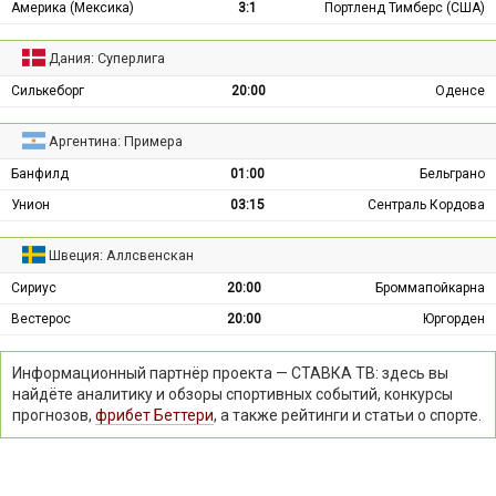
Америка (Мексика)
3:1
Портленд Тимберс (США)
Дания: Суперлига
Силькеборг
20:00
Оденсе
Аргентина: Примера
Банфилд
01:00
Бельграно
Унион
03:15
Сентраль Кордова
Швеция: Аллсвенскан
Сириус
20:00
Броммапойкарна
Вестерос
20:00
Юргорден
Информационный партнёр проекта — СТАВКА ТВ: здесь вы
найдёте аналитику и обзоры спортивных событий, конкурсы
прогнозов,
фрибет Беттери
, а также рейтинги и статьи о спорте.