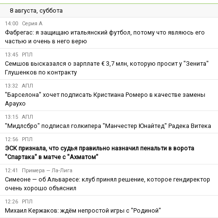
8 августа, суббота
14:00
Серия А
Фабрегас: я защищаю итальянский футбол, потому что являюсь его
частью и очень в него верю
13:45
РПЛ
Семшов высказался о зарплате € 3,7 млн, которую просит у "Зенита"
Глушенков по контракту
13:32
АПЛ
"Барселона" хочет подписать Кристиана Ромеро в качестве замены
Араухо
13:15
АПЛ
"Мидлсбро" подписал голкипера "Манчестер Юнайтед" Радека Витека
12:56
РПЛ
ЭСК признала, что судья правильно назначил пенальти в ворота
"Спартака" в матче с "Ахматом"
12:41
Примера — Ла-Лига
Симеоне — об Альваресе: клуб принял решение, которое гендиректор
очень хорошо объяснил
12:26
РПЛ
Михаил Кержаков: ждём непростой игры с "Родиной"