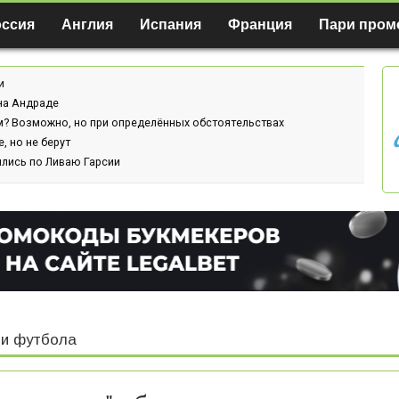
оссия
Англия
Испания
Франция
Пари пром
и
ина Андраде
м? Возможно, но при определённых обстоятельствах
, но не берут
ились по Ливаю Гарсии
и футбола