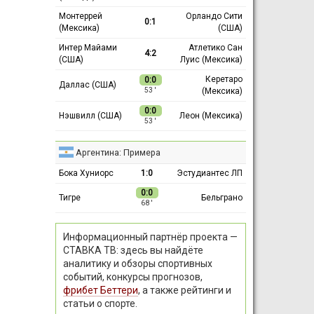
Монтеррей
Орландо Сити
0:1
(Мексика)
(США)
Интер Майами
Атлетико Сан
4:2
(США)
Луис (Мексика)
Керетаро
0:0
Даллас (США)
(Мексика)
53 ′
0:0
Нэшвилл (США)
Леон (Мексика)
53 ′
Аргентина: Примера
Бока Хуниорс
1:0
Эстудиантес ЛП
0:0
Тигре
Бельграно
68 ′
Информационный партнёр проекта —
СТАВКА ТВ: здесь вы найдёте
аналитику и обзоры спортивных
событий, конкурсы прогнозов,
фрибет Беттери
, а также рейтинги и
статьи о спорте.