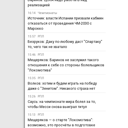
реализацией
16:14
Чемпионаты
Источник: власти Испании призвали кабмин
отказаться от проведения ЧМ-2030 с
Марокко
15:57
РПЛ
Безруков: Даку по-любому даст "Спартаку"
то, чего так не хватало
15:46
РПЛ
Мещеряков: Баринов не заслужил такого
отношения к себе со стороны болельщиков
"Локомотива"
15:35
РПЛ
Волков: хотим и будем играть на победу
даже с "Зенитом". Никакого страха нет
15:26
РПЛ
Саусь: на чемпионате мира болел за то,
чтобы Месси снова выиграл титул
15:13
РПЛ
Мещеряков — о старте "Локомотива":
возможно, это просчёты в подготовке