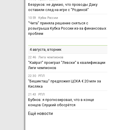
Безруков: не думаю, что проводы Даку
оставили след на игре с "Родиной"
10:59
Кубок России
"Чита" приняла решение сняться с
розыгрыша Кубка России из-за финансовых
проблем
4 августа, вторник
22:46
Лига чемпионов
"Кайрат" проиграл "Левски" в квалификации
Лиги чемпионов
22:30
РПЛ
"Бешикташ" предложил ЦСКА € 20 млн за
Кисляка
21:43
РПЛ
Бубнов: я прогнозировал, что в конце
концов Слуцкий обосрётся
Ещё новости