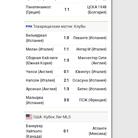
Панатинаикос
ЦСКА 1948
1:1
(Греция)
(Болгария)
Товарищеские матчи: Клубы
Вильярреал
1:0
Леванте (Испания)
(Испания)
Милан (Италия)
1:1
Интер М (Италия)
Сборная Кей-лиги
Манчестер Сити
1:3
(Южная Корея)
(Англия)
Челси (Англия)
0:1
Ювентус (Италия)
Наполи (Италия)
2:1
Осасуна (Испания)
Арсенал (Англия)
1:3
Бетис (Испания)
Мальорка
3:0
ПСЖ (Франция)
(Испания)
США: Кубок Лиг MLS
Ванкувер
Атланте
Уайткэпс
0:1
(Мексика)
(Канада)