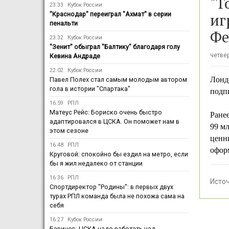
"Т
23:33
Кубок России
иг
"Краснодар" переиграл "Ахмат" в серии
пенальти
Фе
23:32
Кубок России
"Зенит" обыграл "Балтику" благодаря голу
четвер
Кевина Андраде
22:02
Кубок России
Лонд
Павел Полех стал самым молодым автором
гола в истории "Спартака"
подп
16:59
РПЛ
Матеус Рейс: Бориско очень быстро
Ранее
адаптировался в ЦСКА. Он поможет нам в
99 мл
этом сезоне
ценн
16:48
РПЛ
офор
Круговой: спокойно бы ездил на метро, если
бы я жил недалеко от станции
16:36
РПЛ
Исто
Спортдиректор "Родины": в первых двух
турах РПЛ команда была не похожа сама на
себя
16:27
Кубок России
Баринов: ЦСКА надо работать над