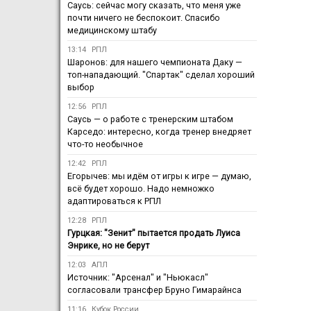
Саусь: сейчас могу сказать, что меня уже
почти ничего не беспокоит. Спасибо
медицинскому штабу
13:14
РПЛ
Шаронов: для нашего чемпионата Даку —
топ-нападающий. "Спартак" сделал хороший
выбор
12:56
РПЛ
Саусь — о работе с тренерским штабом
Карседо: интересно, когда тренер внедряет
что-то необычное
12:42
РПЛ
Егорычев: мы идём от игры к игре — думаю,
всё будет хорошо. Надо немножко
адаптироваться к РПЛ
12:28
РПЛ
Гурцкая: "Зенит" пытается продать Луиса
Энрике, но не берут
12:03
АПЛ
Источник: "Арсенал" и "Ньюкасл"
согласовали трансфер Бруно Гимарайнса
11:16
Кубок России