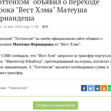
оттенхэм" объявил о переходе
рока "Вест Хэма" Матеуша
рнандеша
г, 02 июл. 2026 года, 12:45
АПЛ
онский "Тоттенхэм" на своём официальном сайте объявил о
исании
Матеуша Фернандеша
из "Вест Хэма".
 СМИ сообщали, что "Вест Хэм" запросил за трансфер португал
н. "Манчестер Юнайтед", претендовавший на игрока, посчитал 
ик завышенным. А "Тоттенхэм" заплатил необходимую сумму и
мил трансфер.
чник:
"Чемпионат"
Оставить комментарий