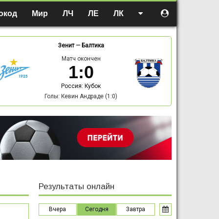
окод
Мир
ЛЧ
ЛЕ
ЛК
Зенит
—
Балтика
Матч окончен
1
:
0
Россия: Кубок
Голы: Кевин Андраде (1:0)
Результаты онлайн
Вчера
Сегодня
Завтра