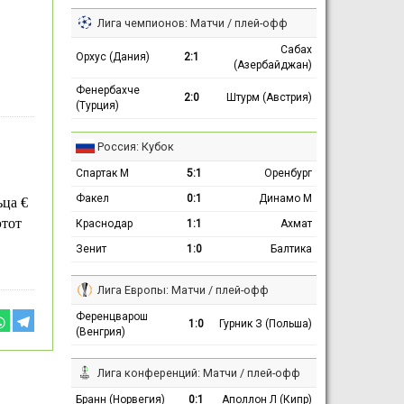
Лига чемпионов: Матчи / плей-офф
Сабах
Орхус (Дания)
2:1
(Азербайджан)
Фенербахче
2:0
Штурм (Австрия)
(Турция)
Россия: Кубок
Спартак М
5:1
Оренбург
Факел
0:1
Динамо М
ьца €
этот
Краснодар
1:1
Ахмат
Зенит
1:0
Балтика
Лига Европы: Матчи / плей-офф
Ференцварош
1:0
Гурник З (Польша)
(Венгрия)
Лига конференций: Матчи / плей-офф
Бранн (Норвегия)
0:1
Аполлон Л (Кипр)