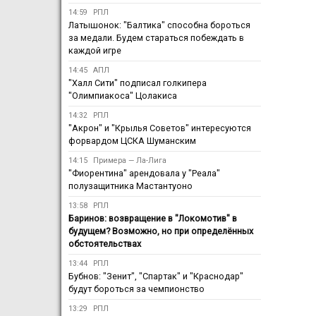
14:59
РПЛ
Латышонок: "Балтика" способна бороться
за медали. Будем стараться побеждать в
каждой игре
14:45
АПЛ
"Халл Сити" подписал голкипера
"Олимпиакоса" Цолакиса
14:32
РПЛ
"Акрон" и "Крылья Советов" интересуются
форвардом ЦСКА Шуманским
14:15
Примера — Ла-Лига
"Фиорентина" арендовала у "Реала"
полузащитника Мастантуоно
13:58
РПЛ
Баринов: возвращение в "Локомотив" в
будущем? Возможно, но при определённых
обстоятельствах
13:44
РПЛ
Бубнов: "Зенит", "Спартак" и "Краснодар"
будут бороться за чемпионство
13:29
РПЛ