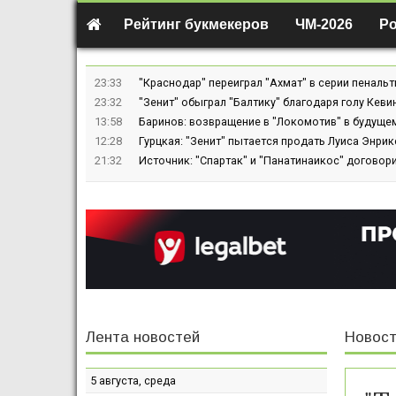
Рейтинг букмекеров
ЧМ-2026
Р
23:33
"Краснодар" переиграл "Ахмат" в серии пенальт
23:32
"Зенит" обыграл "Балтику" благодаря голу Кев
13:58
Баринов: возвращение в "Локомотив" в будуще
12:28
Гурцкая: "Зенит" пытается продать Луиса Энрике
21:32
Источник: "Спартак" и "Панатинаикос" договор
Лента новостей
Новост
5 августа, среда