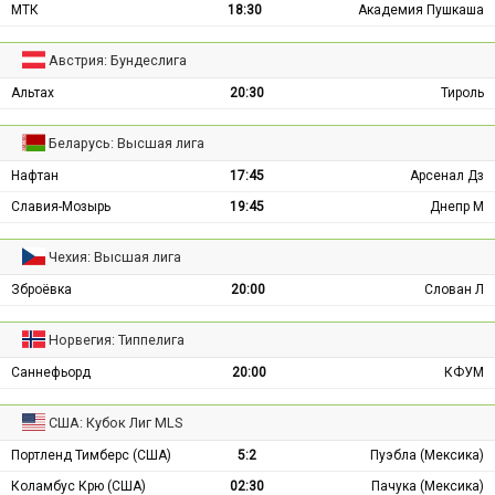
МТК
18:30
Академия Пушкаша
Австрия: Бундеслига
Альтах
20:30
Тироль
Беларусь: Высшая лига
Нафтан
17:45
Арсенал Дз
Славия-Мозырь
19:45
Днепр М
Чехия: Высшая лига
Зброёвка
20:00
Слован Л
Норвегия: Типпелига
Саннефьорд
20:00
КФУМ
США: Кубок Лиг MLS
Портленд Тимберс (США)
5:2
Пуэбла (Мексика)
Коламбус Крю (США)
02:30
Пачука (Мексика)