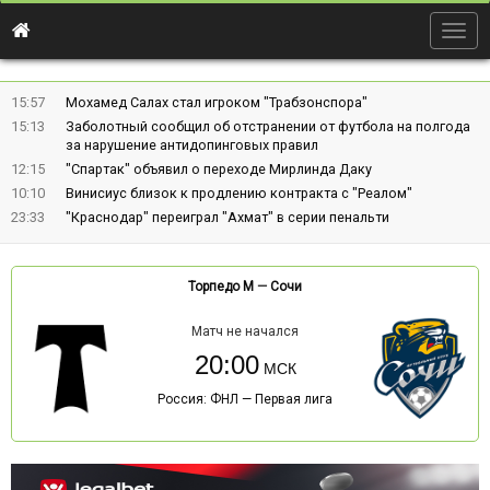
Togg
navig
15:57
Мохамед Салах стал игроком "Трабзонспора"
15:13
Заболотный сообщил об отстранении от футбола на полгода
за нарушение антидопинговых правил
12:15
"Спартак" объявил о переходе Мирлинда Даку
10:10
Винисиус близок к продлению контракта с "Реалом"
23:33
"Краснодар" переиграл "Ахмат" в серии пенальти
Торпедо М
—
Сочи
Матч не начался
20:00
Россия: ФНЛ — Первая лига