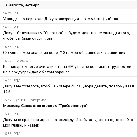
6 августа, четверг
16:59
РПЛ
Угальде — о переходе Даку: конкуренция — это часть футбола
16:48
РПЛ
Даку — болельщикам "Спартака": я буду отдавать все силы для того,
чтобы вы были счастливы
16:36
РПЛ
Сильянов: мои спасения ворот? Это моя обязанность, я защитник
16:27
ЧМ-2026
Каннаваро: многие считали, что на ЧМ у нас не возникнет трудностей,
но я предупреждал об этом заранее
16:14
РПЛ
Даку: мне хотелось, чтобы в номере была цифра девять, поэтому взял
19-й
15:57
Турция — Суперлига
Мохамед Салах стал игроком "Трабзонспора"
15:46
РПЛ
Даку: мне нравится играть на команду. И забивать, конечно, тоже. Это
мой главный навык
15:35
РПЛ