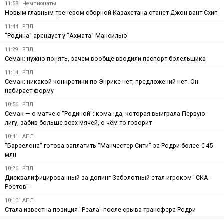
11:58
Чемпионаты
Новым главным тренером сборной Казахстана станет Джон вант Схип
11:44
РПЛ
"Родина" арендует у "Ахмата" Мансилью
11:29
РПЛ
Семак: нужно понять, зачем вообще вводили паспорт болельщика
11:14
РПЛ
Семак: никакой конкретики по Энрике нет, предложений нет. Он
набирает форму
10:56
РПЛ
Семак — о матче с "Родиной": команда, которая выиграла Первую
лигу, забив больше всех мячей, о чём-то говорит
10:41
АПЛ
"Барселона" готова заплатить "Манчестер Сити" за Родри более € 45
млн
10:26
РПЛ
Дисквалифицированный за допинг Заболотный стал игроком "СКА-
Ростов"
10:10
АПЛ
Стала известна позиция "Реала" после срыва трансфера Родри