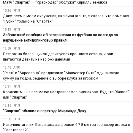
Матч "Спартак" — "Краснодар" обслужит Кирилл Левников
15:26
РПЛ
Даку: всем в моём окружении, включая агента, я сказал, что поменяю
"Рубин" только на "Спартак"
15:13
РПЛ
Заболотный сообщил об отстранении от футбола на полгода за
нарушение антидопинговых правил
12:59
РПЛ
Петров: на болельщиков давит успех прошлого сезона, и они
пытаются давить на нас ожиданиями
12:45
АПЛ
"Реал" и "Барселона" предложили "Манчестер Сити" одинаковую
сумму за Родри, решение о выборе клуба за игроком
12:31
РПЛ
Корякин: мы на все матчи настраиваемся одинаково. Будь то "Факел"
или "Спартак"
12:15
РПЛ
"Спартак" объявил о переходе Мирлинда Даку
11:58
РПЛ
Источник: агенты Батракова запросили € 7-8 млн за трансфер игрока в
"Галатасарай"