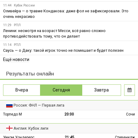
11:44
Кубок России
Оливейра — о травме Кондакова: даже фол не зафиксировали. Это
очень некрасиво
11:29
РПЛ
Ленини: несмотря на возраст Месси, всё равно сложно
противодействовать тому, что он делает
11:14
РПЛ
Саусь — о Даку: такой игрок точно не помешает и будет полезен
Ещё новости
Результаты онлайн
Вчера
Сегодня
Завтра
Россия: ФНЛ — Первая лига
Торпедо М
20:00
Сочи
Англия: Кубок лиги
Уиком Уондерерс
21:45
Стивенидж