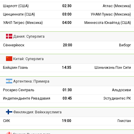
Шарлотт (США)
02:30
Атлас (Мексика)
Цинциннати (США)
03:00
УНАМ Пумас (Мексика)
УАНЛ Тигрес (Мексика)
04:00
Миннесота Юнайтед (США)
Дания: Суперлига
Сённерйюск
20:00
Виборг
Китай: Суперлига
Бэйцзин Гоань
14:35
Шэньчжэнь Пэн Сити
Аргентина: Примера
Росарио Сентраль
01:30
Альдосиви
Индепендьенте Ривадавия
03:45
Эстудиантес РК
Финляндия: Вейккауслиига
СИК
19:00
Гнистан