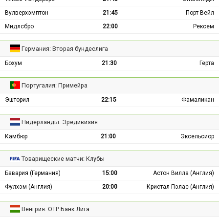
Вулверхэмптон
21:45
Порт Вейл
Мидлсбро
22:00
Рексем
Германия: Вторая бундеслига
Бохум
21:30
Герта
Португалия: Примейра
Эшторил
22:15
Фамаликан
Нидерланды: Эредивизия
Камбюр
21:00
Эксельсиор
Товарищеские матчи: Клубы
Бавария (Германия)
15:00
Астон Вилла (Англия)
Фулхэм (Англия)
20:00
Кристал Пэлас (Англия)
Венгрия: ОТР Банк Лига