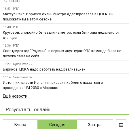
"Спартака"
16:59
РПЛ
Матеус Рейс: Бориско очень быстро адаптировался в ЦСКА. Он
поможет нам в этом сезоне
16:48
РПЛ
Круговой: спокойно бы ездил на метро, если бы я жил недалеко от
станции
16:36
РПЛ
Спортдиректор "Родины": в первых двух турах РПЛ команда была не
похожа сама на себя
16:27
Кубок России
Баринов: ЦСКА надо работать над реализацией
16:14
Чемпионаты
Источник: власти Испании призвали кабмин отказаться от
проведения ЧМ-2030 с Марокко
Ещё новости
Результаты онлайн
Вчера
Сегодня
Завтра