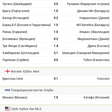
Лугано (Швейцария)
2:0
Рунавик (Фарерские острова)
Брага (Португалия)
1:0
Динамо Мн (Беларусь)
Валюр (Исландия)
0:2
Норшелланн (Дания)
Борац Б-Л (Босния и Герцеговина)
1:0
МЛ Витебск (Беларусь)
Риека (Хорватия)
1:0
Ильвес (Финляндия)
Богемианс (Ирландия)
0:2
Мидтьюлланн (Дания)
Тре Фиори (Сан-Марино)
1:4
Дрита (Косово)
Хайберниан (Шотландия)
2:1
Шкендия (Северная Македония)
Партизан (Сербия)
3:0
Тобол (Казахстан)
Англия: Кубок лиги
Бристоль Сити
0:1
Уолсолл
Товарищеские матчи: Клубы
Монако (Монако)
1:0
Хетафе (Испания)
США: Кубок Лиг MLS