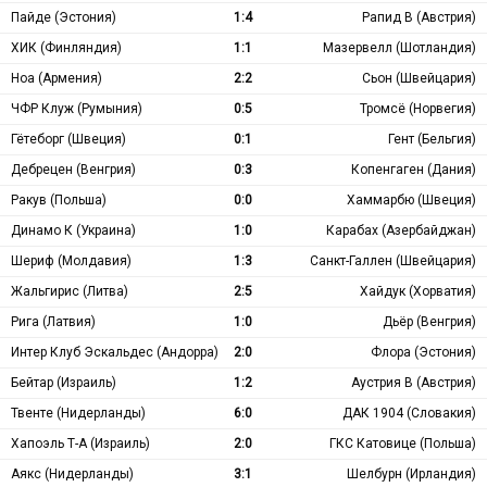
Пайде (Эстония)
1:4
Рапид В (Австрия)
ХИК (Финляндия)
1:1
Мазервелл (Шотландия)
Ноа (Армения)
2:2
Сьон (Швейцария)
ЧФР Клуж (Румыния)
0:5
Тромсё (Норвегия)
Гётеборг (Швеция)
0:1
Гент (Бельгия)
Дебрецен (Венгрия)
0:3
Копенгаген (Дания)
Ракув (Польша)
0:0
Хаммарбю (Швеция)
Динамо К (Украина)
1:0
Карабах (Азербайджан)
Шериф (Молдавия)
1:3
Санкт-Галлен (Швейцария)
Жальгирис (Литва)
2:5
Хайдук (Хорватия)
Рига (Латвия)
1:0
Дьёр (Венгрия)
Интер Клуб Эскальдес (Андорра)
2:0
Флора (Эстония)
Бейтар (Израиль)
1:2
Аустрия В (Австрия)
Твенте (Нидерланды)
6:0
ДАК 1904 (Словакия)
Хапоэль Т-А (Израиль)
2:0
ГКС Катовице (Польша)
Аякс (Нидерланды)
3:1
Шелбурн (Ирландия)