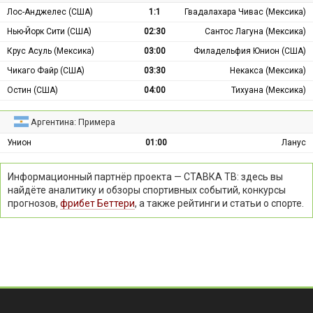
Лос-Анджелес (США)
1:1
Гвадалахара Чивас (Мексика)
Нью-Йорк Сити (США)
02:30
Сантос Лагуна (Мексика)
Крус Асуль (Мексика)
03:00
Филадельфия Юнион (США)
Чикаго Файр (США)
03:30
Некакса (Мексика)
Остин (США)
04:00
Тихуана (Мексика)
Аргентина: Примера
Унион
01:00
Ланус
Информационный партнёр проекта — СТАВКА ТВ: здесь вы
найдёте аналитику и обзоры спортивных событий, конкурсы
прогнозов,
фрибет Беттери
, а также рейтинги и статьи о спорте.