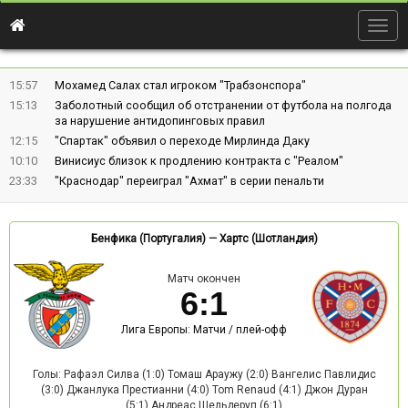
Togg
navig
15:57
Мохамед Салах стал игроком "Трабзонспора"
15:13
Заболотный сообщил об отстранении от футбола на полгода
за нарушение антидопинговых правил
12:15
"Спартак" объявил о переходе Мирлинда Даку
10:10
Винисиус близок к продлению контракта с "Реалом"
23:33
"Краснодар" переиграл "Ахмат" в серии пенальти
Бенфика (Португалия)
—
Хартс (Шотландия)
Матч окончен
6
:
1
Лига Европы: Матчи / плей-офф
Голы: Рафаэл Силва (1:0) Томаш Араужу (2:0) Вангелис Павлидис
(3:0) Джанлука Престианни (4:0) Tom Renaud (4:1) Джон Дуран
(5:1) Андреас Шельдеруп (6:1)