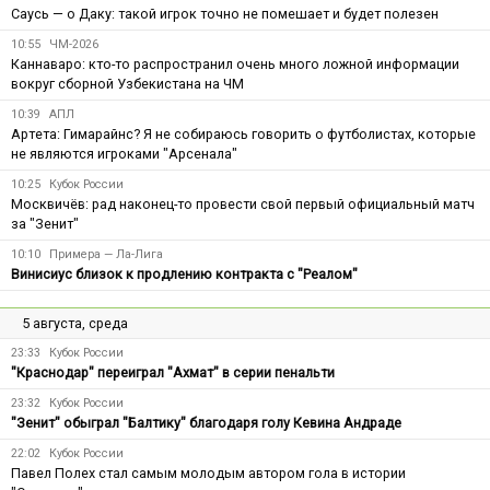
Саусь — о Даку: такой игрок точно не помешает и будет полезен
10:55
ЧМ-2026
Каннаваро: кто-то распространил очень много ложной информации
вокруг сборной Узбекистана на ЧМ
10:39
АПЛ
Артета: Гимарайнс? Я не собираюсь говорить о футболистах, которые
не являются игроками "Арсенала"
10:25
Кубок России
Москвичёв: рад наконец-то провести свой первый официальный матч
за "Зенит"
10:10
Примера — Ла-Лига
Винисиус близок к продлению контракта с "Реалом"
5 августа, среда
23:33
Кубок России
"Краснодар" переиграл "Ахмат" в серии пенальти
23:32
Кубок России
"Зенит" обыграл "Балтику" благодаря голу Кевина Андраде
22:02
Кубок России
Павел Полех стал самым молодым автором гола в истории