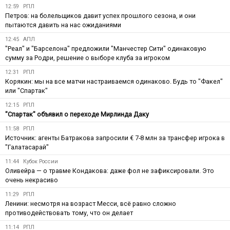
12:59
РПЛ
Петров: на болельщиков давит успех прошлого сезона, и они
пытаются давить на нас ожиданиями
12:45
АПЛ
"Реал" и "Барселона" предложили "Манчестер Сити" одинаковую
сумму за Родри, решение о выборе клуба за игроком
12:31
РПЛ
Корякин: мы на все матчи настраиваемся одинаково. Будь то "Факел"
или "Спартак"
12:15
РПЛ
"Спартак" объявил о переходе Мирлинда Даку
11:58
РПЛ
Источник: агенты Батракова запросили € 7-8 млн за трансфер игрока в
"Галатасарай"
11:44
Кубок России
Оливейра — о травме Кондакова: даже фол не зафиксировали. Это
очень некрасиво
11:29
РПЛ
Ленини: несмотря на возраст Месси, всё равно сложно
противодействовать тому, что он делает
11:14
РПЛ