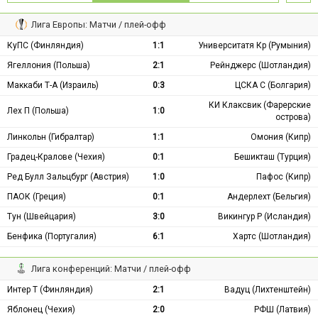
Лига Европы: Матчи / плей-офф
КуПС (Финляндия)
1:1
Университатя Кр (Румыния)
Ягеллония (Польша)
2:1
Рейнджерс (Шотландия)
Маккаби Т-А (Израиль)
0:3
ЦСКА С (Болгария)
КИ Клаксвик (Фарерские
Лех П (Польша)
1:0
острова)
Линкольн (Гибралтар)
1:1
Омония (Кипр)
Градец-Кралове (Чехия)
0:1
Бешикташ (Турция)
Ред Булл Зальцбург (Австрия)
1:0
Пафос (Кипр)
ПАОК (Греция)
0:1
Андерлехт (Бельгия)
Тун (Швейцария)
3:0
Викингур Р (Исландия)
Бенфика (Португалия)
6:1
Хартс (Шотландия)
Лига конференций: Матчи / плей-офф
Интер Т (Финляндия)
2:1
Вадуц (Лихтенштейн)
Яблонец (Чехия)
2:0
РФШ (Латвия)