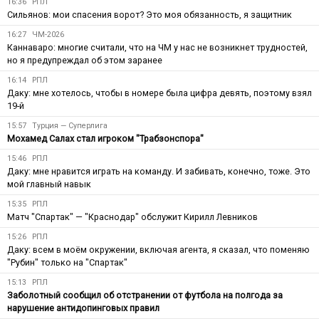
16:36
РПЛ
Сильянов: мои спасения ворот? Это моя обязанность, я защитник
16:27
ЧМ-2026
Каннаваро: многие считали, что на ЧМ у нас не возникнет трудностей,
но я предупреждал об этом заранее
16:14
РПЛ
Даку: мне хотелось, чтобы в номере была цифра девять, поэтому взял
19-й
15:57
Турция — Суперлига
Мохамед Салах стал игроком "Трабзонспора"
15:46
РПЛ
Даку: мне нравится играть на команду. И забивать, конечно, тоже. Это
мой главный навык
15:35
РПЛ
Матч "Спартак" — "Краснодар" обслужит Кирилл Левников
15:26
РПЛ
Даку: всем в моём окружении, включая агента, я сказал, что поменяю
"Рубин" только на "Спартак"
15:13
РПЛ
Заболотный сообщил об отстранении от футбола на полгода за
нарушение антидопинговых правил