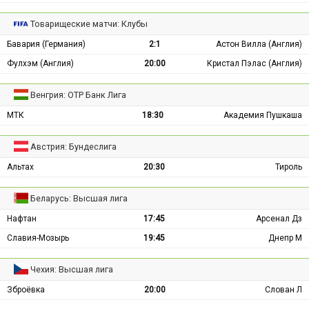
Товарищеские матчи: Клубы
Бавария (Германия)
2:1
Астон Вилла (Англия)
Фулхэм (Англия)
20:00
Кристал Пэлас (Англия)
Венгрия: ОТР Банк Лига
МТК
18:30
Академия Пушкаша
Австрия: Бундеслига
Альтах
20:30
Тироль
Беларусь: Высшая лига
Нафтан
17:45
Арсенал Дз
Славия-Мозырь
19:45
Днепр М
Чехия: Высшая лига
Зброёвка
20:00
Слован Л