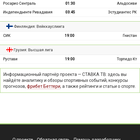
Росарио Сентраль
01:30
Альдосиви
Индепендьенте Ривадавия
03:45
Эстудиантес РК
Финляндия: Вейккауслиига
СИК
19:00
Гнистан
Грузия: Высшая лига
Рустави
19:00
Торпедо Кт
Информационный партнёр проекта — СТАВКА ТВ: здесь вы
найдёте аналитику и обзоры спортивных событий, конкурсы
прогнозов,
фрибет Беттери
, а также рейтинги и статьи о спорте.
О проекте
Обратная связь
Помощь разработчику