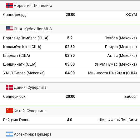
Норвегия: Типпелига
Саннефьорд
20:00
КФУМ
США: Кубок Лиг MLS
Портленд Тимберс (США)
5:2
Пуэбла (Мексика)
Коламбус Крю (США)
02:30
Пачука (Мексика)
Шарлотт (США)
02:30
Атлас (Мексика)
Цинциннати (США)
03:00
УНАМ Пумас (Мексика)
УАНЛ Тигрес (Мексика)
04:00
Миннесота Юнайтед (США)
Дания: Суперлига
Сённерйюск
20:00
Виборг
Китай: Суперлига
Бэйцзин Гоань
4:0
Шэньчжэнь Пэн Сити
Аргентина: Примера