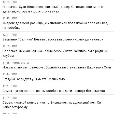
13:00
РПЛ
Егорычев: Хуан Диас очень сильный тренер. Он подсказал много
деталей, которые я до этого не знал
12:45
РПЛ
Умяров: для меня разницы, с капитанской повязкой на поле или без, —
нет вообще
12:31
РПЛ
Защитник "Балтики" Бевеев рассказал о целях команды на сезон
12:15
РПЛ
Воробьёв: личная цель на новый сезон? Стать чемпионом с родным
клубом
11:58
Чемпионаты
Новым главным тренером сборной Казахстана станет Джон вант Схип
11:44
РПЛ
"Родина" арендует у "Ахмата" Мансилью
11:29
РПЛ
Семак: нужно понять, зачем вообще вводили паспорт болельщика
11:14
РПЛ
Семак: никакой конкретики по Энрике нет, предложений нет. Он
набирает форму