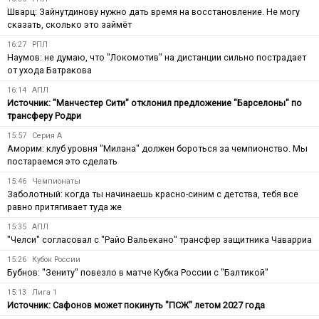
Шварц: Зайнутдинову нужно дать время на восстановление. Не могу
сказать, сколько это займёт
16:27
РПЛ
Наумов: не думаю, что "Локомотив" на дистанции сильно пострадает
от ухода Батракова
16:14
АПЛ
Источник: "Манчестер Сити" отклонил предложение "Барселоны" по
трансферу Родри
15:57
Серия А
Аморим: клуб уровня "Милана" должен бороться за чемпионство. Мы
постараемся это сделать
15:46
Чемпионаты
Заболотный: когда ты начинаешь красно-синим с детства, тебя все
равно притягивает туда же
15:35
АПЛ
"Челси" согласовал с "Райо Вальекано" трансфер защитника Чаварриа
15:26
Кубок России
Бубнов: "Зениту" повезло в матче Кубка России с "Балтикой"
15:13
Лига 1
Источник: Сафонов может покинуть "ПСЖ" летом 2027 года