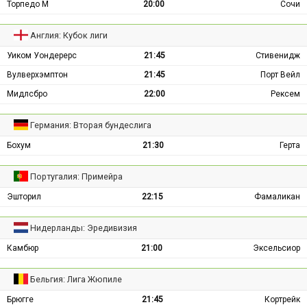
Торпедо М
20:00
Сочи
Англия: Кубок лиги
Уиком Уондерерс
21:45
Стивенидж
Вулверхэмптон
21:45
Порт Вейл
Мидлсбро
22:00
Рексем
Германия: Вторая бундеслига
Бохум
21:30
Герта
Португалия: Примейра
Эшторил
22:15
Фамаликан
Нидерланды: Эредивизия
Камбюр
21:00
Эксельсиор
Бельгия: Лига Жюпиле
Брюгге
21:45
Кортрейк