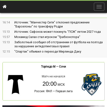
Togg
navig
16:14
Источник: "Манчестер Сити" отклонил предложение
"Барселоны" по трансферу Родри
15:13
Источник: Сафонов может покинуть "ПСЖ" летом 2027 года
15:57
Мохамед Салах стал игроком "Трабзонспора"
15:13
Заболотный сообщил об отстранении от футбола на полгода
за нарушение антидопинговых правил
12:15
"Спартак" объявил о переходе Мирлинда Даку
Торпедо М
—
Сочи
Матч не начался
20:00
Россия: ФНЛ — Первая лига