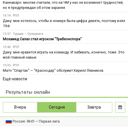
Каннаваро: многие считали, что на ЧМ у нас не возникнет трудностей,
но я предупреждал об этом заранее
16:14
РПЛ
Даку: мне хотелось, чтобы в номере была цифра девять, поэтому взял
19-й
15:57
Турция — Суперлига
Мохамед Салах стал игроком "Трабзонспора"
15:46
РПЛ
Даку: мне нравится играть на команду. И забивать, конечно, тоже. Это
мой главный навык
15:35
РПЛ
Матч "Спартак" — "Краснодар" обслужит Кирилл Левников
Ещё новости
Результаты онлайн
Вчера
Сегодня
Завтра
Россия: ФНЛ — Первая лига