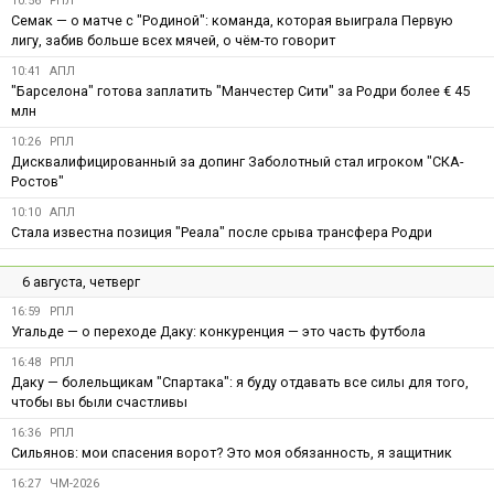
10:56
РПЛ
Семак — о матче с "Родиной": команда, которая выиграла Первую
лигу, забив больше всех мячей, о чём-то говорит
10:41
АПЛ
"Барселона" готова заплатить "Манчестер Сити" за Родри более € 45
млн
10:26
РПЛ
Дисквалифицированный за допинг Заболотный стал игроком "СКА-
Ростов"
10:10
АПЛ
Стала известна позиция "Реала" после срыва трансфера Родри
6 августа, четверг
16:59
РПЛ
Угальде — о переходе Даку: конкуренция — это часть футбола
16:48
РПЛ
Даку — болельщикам "Спартака": я буду отдавать все силы для того,
чтобы вы были счастливы
16:36
РПЛ
Сильянов: мои спасения ворот? Это моя обязанность, я защитник
16:27
ЧМ-2026