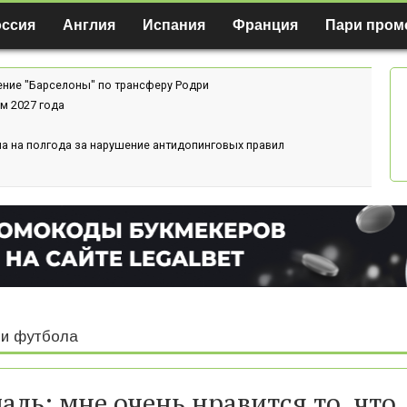
оссия
Англия
Испания
Франция
Пари пром
ение "Барселоны" по трансферу Родри
м 2027 года
а на полгода за нарушение антидопинговых правил
и футбола
аль: мне очень нравится то, что