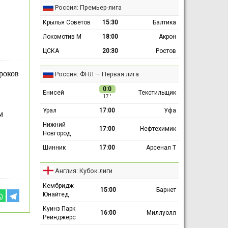
Россия: Премьер-лига
Крылья Советов
15:30
Балтика
Локомотив М
18:00
Акрон
ЦСКА
20:30
Ростов
гроков
Россия: ФНЛ — Первая лига
0:0
Енисей
Текстильщик
17 ′
Урал
17:00
Уфа
м
Нижний
17:00
Нефтехимик
Новгород
Шинник
17:00
Арсенал Т
Англия: Кубок лиги
Кембридж
15:00
Барнет
Юнайтед
Куинз Парк
16:00
Миллуолл
Рейнджерс