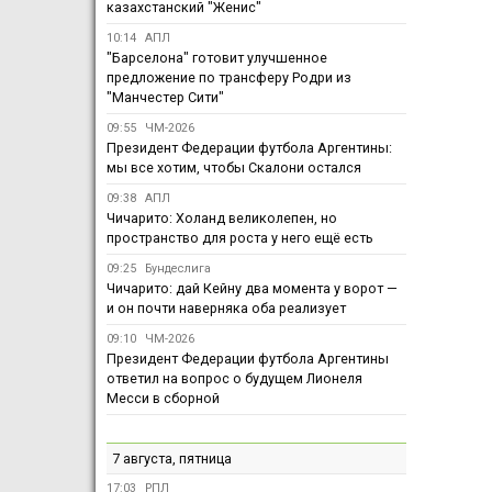
казахстанский "Женис"
10:14
АПЛ
"Барселона" готовит улучшенное
предложение по трансферу Родри из
"Манчестер Сити"
09:55
ЧМ-2026
Президент Федерации футбола Аргентины:
мы все хотим, чтобы Скалони остался
09:38
АПЛ
Чичарито: Холанд великолепен, но
пространство для роста у него ещё есть
09:25
Бундеслига
Чичарито: дай Кейну два момента у ворот —
и он почти наверняка оба реализует
09:10
ЧМ-2026
Президент Федерации футбола Аргентины
ответил на вопрос о будущем Лионеля
Месси в сборной
7 августа, пятница
17:03
РПЛ