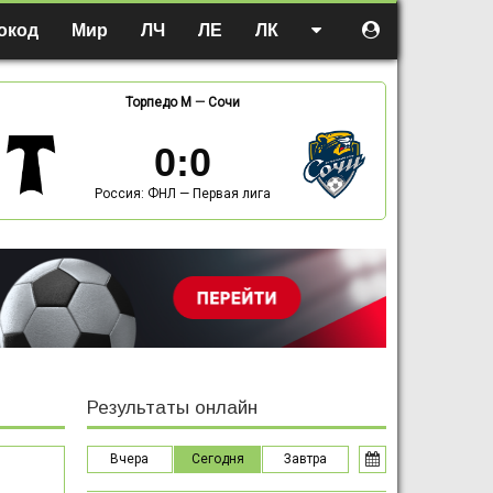
окод
Мир
ЛЧ
ЛЕ
ЛК
Торпедо М
—
Сочи
0
:
0
Россия: ФНЛ — Первая лига
Результаты онлайн
Вчера
Сегодня
Завтра