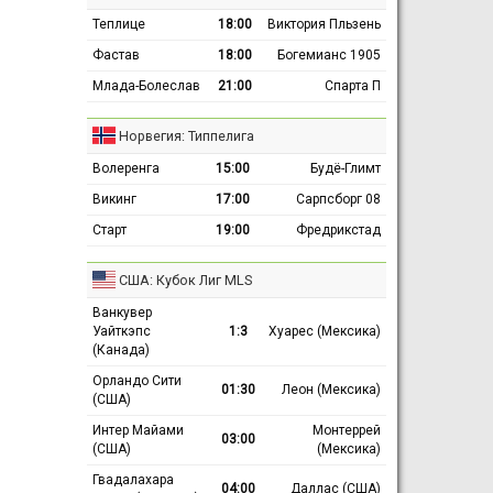
Теплице
18:00
Виктория Пльзень
Фастав
18:00
Богемианс 1905
Млада-Болеслав
21:00
Спарта П
Норвегия: Типпелига
Волеренга
15:00
Будё-Глимт
Викинг
17:00
Сарпсборг 08
Старт
19:00
Фредрикстад
США: Кубок Лиг MLS
Ванкувер
Уайткэпс
1:3
Хуарес (Мексика)
(Канада)
Орландо Сити
01:30
Леон (Мексика)
(США)
Интер Майами
Монтеррей
03:00
(США)
(Мексика)
Гвадалахара
04:00
Даллас (США)