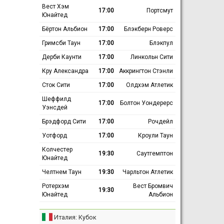
Вест Хэм
17:00
Портсмут
Юнайтед
Бёртон Альбион
17:00
Блэкберн Роверс
Гримсби Таун
17:00
Блэкпул
Дерби Каунти
17:00
Линкольн Сити
Кру Александра
17:00
Аккрингтон Стэнли
Сток Сити
17:00
Олдхэм Атлетик
Шеффилд
17:00
Болтон Уондерерс
Уэнсдей
Брэдфорд Сити
17:00
Рочдейл
Уотфорд
17:00
Кроули Таун
Колчестер
19:30
Саутгемптон
Юнайтед
Челтнем Таун
19:30
Чарльтон Атлетик
Ротерхэм
Вест Бромвич
19:30
Юнайтед
Альбион
Италия: Кубок