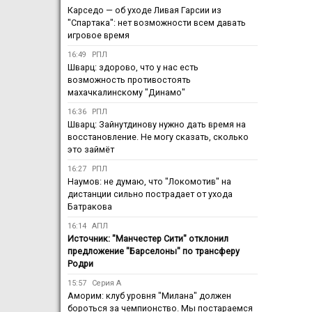
Карседо — об уходе Ливая Гарсии из
"Спартака": нет возможности всем давать
игровое время
16:49
РПЛ
Шварц: здорово, что у нас есть
возможность противостоять
махачкалинскому "Динамо"
16:36
РПЛ
Шварц: Зайнутдинову нужно дать время на
восстановление. Не могу сказать, сколько
это займёт
16:27
РПЛ
Наумов: не думаю, что "Локомотив" на
дистанции сильно пострадает от ухода
Батракова
16:14
АПЛ
Источник: "Манчестер Сити" отклонил
предложение "Барселоны" по трансферу
Родри
15:57
Серия А
Аморим: клуб уровня "Милана" должен
бороться за чемпионство. Мы постараемся