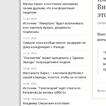
Ви
Матеус Нунес: я постоянно напоминал
своим друзьям, что я не фланговый
эт
защитник
11:43
АПЛ
среда,
Источник: "Ливерпуль" будет выплачивать
всю зарплату Араухо, документы
подписаны
Винг
11:27
РПЛ
впеча
Семшов: пока вообще неясно, выдержит ли
Даку конкуренцию с Угальде
"
11:13
РПЛ
"Локомотив" может арендовать у "Црвены
ч
Звезды" полузащитника Генделя
к
10:58
РПЛ
п
Массалыга: Барко — ключевой футболист
нашей команды, хочется, чтобы он остался
10:44
РПЛ
Источник: "Галатасарай" ждёт ответа по
Исто
Батракову до вечера субботы
10:28
Чемпионаты
Владимир Слишкович возглавил