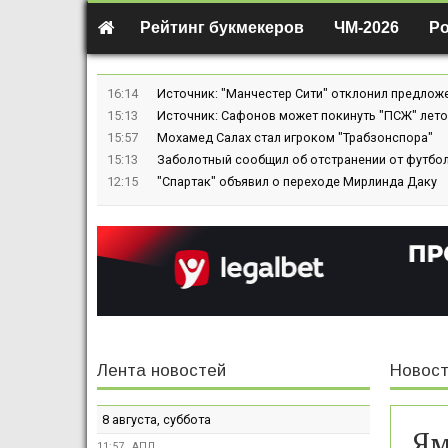
Рейтинг букмекеров
ЧМ-2026
Р
16:14
Источник: "Манчестер Сити" отклонил предлож
15:13
Источник: Сафонов может покинуть "ПСЖ" лето
15:57
Мохамед Салах стал игроком "Трабзонспора"
15:13
Заболотный сообщил об отстранении от футбол
12:15
"Спартак" объявил о переходе Мирлинда Даку
Лента новостей
Новост
8 августа, суббота
Ям
11:57
АПЛ