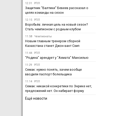
12:31
РПЛ
Защитник "Балтики" Бевеев рассказал о
целях команды на сезон
12:15
РПЛ
Воробьёв: личная цель на новый сезон?
Стать чемпионом с родным клубом
11:58
Чемпионаты
Новым главным тренером сборной
Казахстана станет Джон вант Схип
11:44
РПЛ
"Родина" арендует у "Ахмата" Мансилью
11:29
РПЛ
Семак: нужно понять, зачем вообще
вводили паспорт болельщика
11:14
РПЛ
Семак: никакой конкретики по Энрике нет,
предложений нет. Он набирает форму
Ещё новости