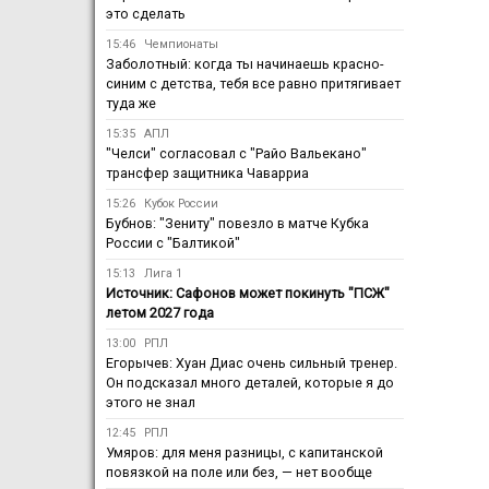
это сделать
15:46
Чемпионаты
Заболотный: когда ты начинаешь красно-
синим с детства, тебя все равно притягивает
туда же
15:35
АПЛ
"Челси" согласовал с "Райо Вальекано"
трансфер защитника Чаварриа
15:26
Кубок России
Бубнов: "Зениту" повезло в матче Кубка
России с "Балтикой"
15:13
Лига 1
Источник: Сафонов может покинуть "ПСЖ"
летом 2027 года
13:00
РПЛ
Егорычев: Хуан Диас очень сильный тренер.
Он подсказал много деталей, которые я до
этого не знал
12:45
РПЛ
Умяров: для меня разницы, с капитанской
повязкой на поле или без, — нет вообще