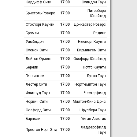
Кардифф Сити
17:00
Суиндон Таун
Питерборо
Бристоль Роверс
17:00
Юнайтед
Стокпорт Каунти
17:00
Донкастер Роверс
Бромли
17:00
Рединг
Уимблдон
17:00
Ньюпорт Каунти
Суонси Сити
17:00
Бирмингем Сити
Лейтон Ориент
17:00
Оксфорд Юнайтед
Бёрнли
17:00
Ноттс Каунти
Гиллингем
17:00
Лутон Таун
Лестер Сити
17:00
Нортгемптон Таун
Флитвуд Таун
17:00
Честерфилд
Норвич Сити
17:00
Милтон-Кинс Донс
Солфорд Сити
17:00
Шрусбери Таун
Барнсли
17:00
Уиган Атлетик
Хаддерсфилд
Престон Норт Энд
17:00
Таун