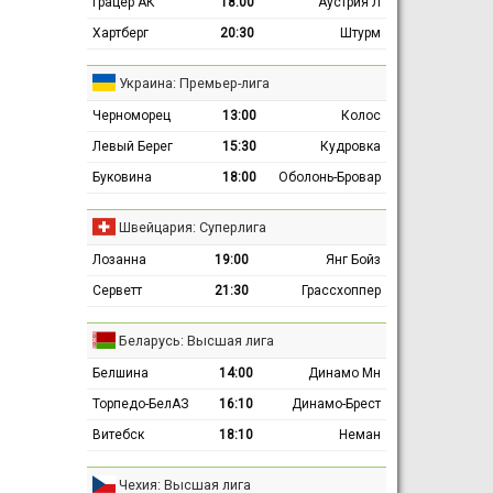
Грацер АК
18:00
Аустрия Л
Хартберг
20:30
Штурм
Украина: Премьер-лига
Черноморец
13:00
Колос
Левый Берег
15:30
Кудровка
Буковина
18:00
Оболонь-Бровар
Швейцария: Суперлига
Лозанна
19:00
Янг Бойз
Серветт
21:30
Грассхоппер
Беларусь: Высшая лига
Белшина
14:00
Динамо Мн
Торпедо-БелАЗ
16:10
Динамо-Брест
Витебск
18:10
Неман
Чехия: Высшая лига