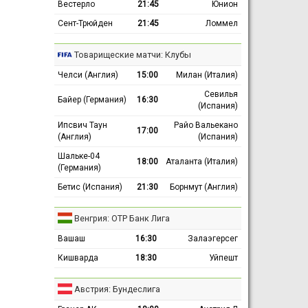
Вестерло
21:45
Юнион
Сент-Трюйден
21:45
Ломмел
Товарищеские матчи: Клубы
Челси (Англия)
15:00
Милан (Италия)
Севилья
Байер (Германия)
16:30
(Испания)
Ипсвич Таун
Райо Вальекано
17:00
(Англия)
(Испания)
Шальке-04
18:00
Аталанта (Италия)
(Германия)
Бетис (Испания)
21:30
Борнмут (Англия)
Венгрия: ОТР Банк Лига
Вашаш
16:30
Залаэгерсег
Кишварда
18:30
Уйпешт
Австрия: Бундеслига