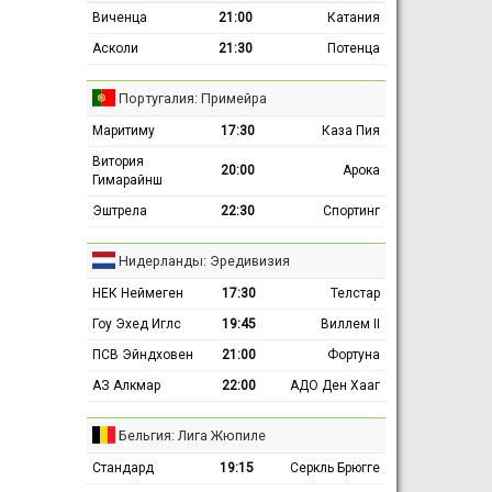
Виченца
21:00
Катания
Асколи
21:30
Потенца
Португалия: Примейра
Маритиму
17:30
Каза Пия
Витория
20:00
Арока
Гимарайнш
Эштрела
22:30
Спортинг
Нидерланды: Эредивизия
НЕК Неймеген
17:30
Телстар
Гоу Эхед Иглс
19:45
Виллем II
ПСВ Эйндховен
21:00
Фортуна
АЗ Алкмар
22:00
АДО Ден Хааг
Бельгия: Лига Жюпиле
Стандард
19:15
Серкль Брюгге