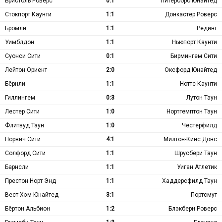
Бристоль Роверс
0:1
Питерборо Юнайтед
Стокпорт Каунти
1:1
Донкастер Роверс
Бромли
1:1
Рединг
Уимблдон
1:1
Ньюпорт Каунти
Суонси Сити
0:1
Бирмингем Сити
Лейтон Ориент
2:0
Оксфорд Юнайтед
Бёрнли
1:1
Ноттс Каунти
Гиллингем
0:3
Лутон Таун
Лестер Сити
1:0
Нортгемптон Таун
Флитвуд Таун
1:0
Честерфилд
Норвич Сити
4:1
Милтон-Кинс Донс
Солфорд Сити
1:1
Шрусбери Таун
Барнсли
1:1
Уиган Атлетик
Престон Норт Энд
1:1
Хаддерсфилд Таун
Вест Хэм Юнайтед
3:1
Портсмут
Бёртон Альбион
1:2
Блэкберн Роверс