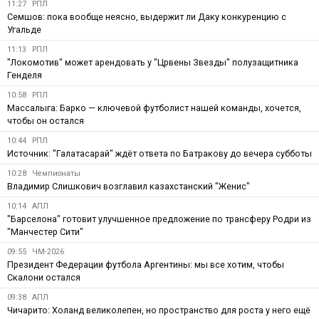
11:27
РПЛ
Семшов: пока вообще неясно, выдержит ли Даку конкуренцию с
Угальде
11:13
РПЛ
"Локомотив" может арендовать у "Црвены Звезды" полузащитника
Генделя
10:58
РПЛ
Массалыга: Барко — ключевой футболист нашей команды, хочется,
чтобы он остался
10:44
РПЛ
Источник: "Галатасарай" ждёт ответа по Батракову до вечера субботы
10:28
Чемпионаты
Владимир Слишкович возглавил казахстанский "Женис"
10:14
АПЛ
"Барселона" готовит улучшенное предложение по трансферу Родри из
"Манчестер Сити"
09:55
ЧМ-2026
Президент Федерации футбола Аргентины: мы все хотим, чтобы
Скалони остался
09:38
АПЛ
Чичарито: Холанд великолепен, но пространство для роста у него ещё