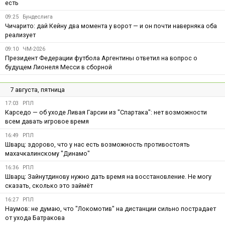
есть
09:25
Бундеслига
Чичарито: дай Кейну два момента у ворот — и он почти наверняка оба
реализует
09:10
ЧМ-2026
Президент Федерации футбола Аргентины ответил на вопрос о
будущем Лионеля Месси в сборной
7 августа, пятница
17:03
РПЛ
Карседо — об уходе Ливая Гарсии из "Спартака": нет возможности
всем давать игровое время
16:49
РПЛ
Шварц: здорово, что у нас есть возможность противостоять
махачкалинскому "Динамо"
16:36
РПЛ
Шварц: Зайнутдинову нужно дать время на восстановление. Не могу
сказать, сколько это займёт
16:27
РПЛ
Наумов: не думаю, что "Локомотив" на дистанции сильно пострадает
от ухода Батракова