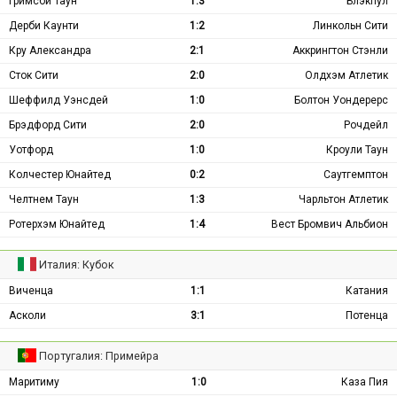
Гримсби Таун
1:3
Блэкпул
Дерби Каунти
1:2
Линкольн Сити
Кру Александра
2:1
Аккрингтон Стэнли
Сток Сити
2:0
Олдхэм Атлетик
Шеффилд Уэнсдей
1:0
Болтон Уондерерс
Брэдфорд Сити
2:0
Рочдейл
Уотфорд
1:0
Кроули Таун
Колчестер Юнайтед
0:2
Саутгемптон
Челтнем Таун
1:3
Чарльтон Атлетик
Ротерхэм Юнайтед
1:4
Вест Бромвич Альбион
Италия: Кубок
Виченца
1:1
Катания
Асколи
3:1
Потенца
Португалия: Примейра
Маритиму
1:0
Каза Пия