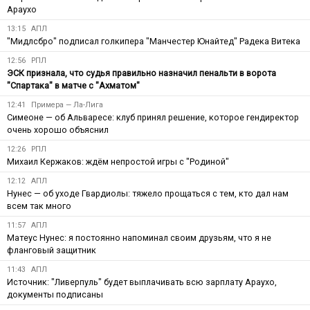
Араухо
13:15
АПЛ
"Мидлсбро" подписал голкипера "Манчестер Юнайтед" Радека Витека
12:56
РПЛ
ЭСК признала, что судья правильно назначил пенальти в ворота
"Спартака" в матче с "Ахматом"
12:41
Примера — Ла-Лига
Симеоне — об Альваресе: клуб принял решение, которое гендиректор
очень хорошо объяснил
12:26
РПЛ
Михаил Кержаков: ждём непростой игры с "Родиной"
12:12
АПЛ
Нунес — об уходе Гвардиолы: тяжело прощаться с тем, кто дал нам
всем так много
11:57
АПЛ
Матеус Нунес: я постоянно напоминал своим друзьям, что я не
фланговый защитник
11:43
АПЛ
Источник: "Ливерпуль" будет выплачивать всю зарплату Араухо,
документы подписаны