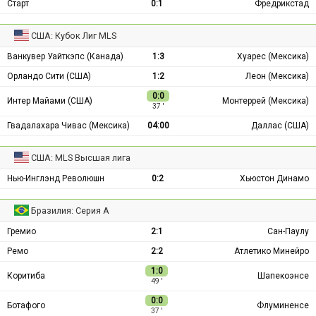
Старт
0:1
Фредрикстад
США: Кубок Лиг MLS
Ванкувер Уайткэпс (Канада)
1:3
Хуарес (Мексика)
Орландо Сити (США)
1:2
Леон (Мексика)
0:0
Интер Майами (США)
Монтеррей (Мексика)
37 ′
Гвадалахара Чивас (Мексика)
04:00
Даллас (США)
США: MLS Высшая лига
Нью-Инглэнд Революшн
0:2
Хьюстон Динамо
Бразилия: Серия А
Гремио
2:1
Сан-Паулу
Ремо
2:2
Атлетико Минейро
1:0
Коритиба
Шапекоэнсе
49 ′
0:0
Ботафого
Флуминенсе
37 ′