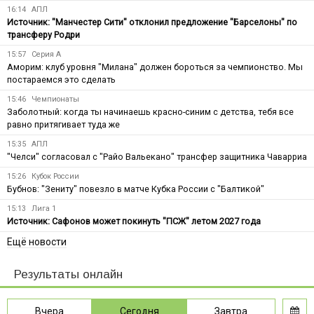
16:14
АПЛ
Источник: "Манчестер Сити" отклонил предложение "Барселоны" по
трансферу Родри
15:57
Серия А
Аморим: клуб уровня "Милана" должен бороться за чемпионство. Мы
постараемся это сделать
15:46
Чемпионаты
Заболотный: когда ты начинаешь красно-синим с детства, тебя все
равно притягивает туда же
15:35
АПЛ
"Челси" согласовал с "Райо Вальекано" трансфер защитника Чаварриа
15:26
Кубок России
Бубнов: "Зениту" повезло в матче Кубка России с "Балтикой"
15:13
Лига 1
Источник: Сафонов может покинуть "ПСЖ" летом 2027 года
Ещё новости
Результаты онлайн
Вчера
Сегодня
Завтра