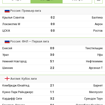
Россия: Премьер-лига
Крылья Советов
0:2
Балтика
Локомотив М
0:0
Акрон
ЦСКА
0:0
Ростов
Россия: ФНЛ — Первая лига
Енисей
0:0
Текстильщик
Урал
3:0
Уфа
Нижний Новгород
5:1
Нефтехимик
Шинник
2:2
Арсенал Т
Англия: Кубок лиги
Кембридж Юнайтед
2:1
Барнет
Куинз Парк Рейнджерс
1:1
Миллуолл
Кардифф Сити
3:2
Суиндон Таун