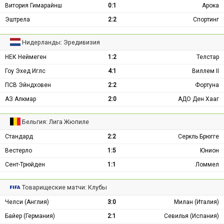
Витория Гимарайнш
0:1
Арока
Эштрела
2:2
Спортинг
Нидерланды: Эредивизия
НЕК Неймеген
1:2
Телстар
Гоу Эхед Иглс
4:1
Виллем II
ПСВ Эйндховен
2:2
Фортуна
АЗ Алкмар
2:0
АДО Ден Хааг
Бельгия: Лига Жюпиле
Стандард
2:2
Серкль Брюгге
Вестерло
1:5
Юнион
Сент-Трюйден
1:1
Ломмел
Товарищеские матчи: Клубы
Челси (Англия)
3:0
Милан (Италия)
Байер (Германия)
2:1
Севилья (Испания)