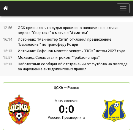
Togg
navig
12:56
ЭСК признала, что судья правильно назначил пенальти в
ворота "Спартака" в матче с "Ахматом"
16:14
Источник: "Манчестер Сити" отклонил предложение
"Барселоны" по трансферу Родри
15:13
Источник: Сафонов может покинуть "ПСЖ" летом 2027 года
15:57
Мохамед Салах стал игроком "Трабзонспора"
15:13
Заболотный сообщил об отстранении от футбола на полгода
за нарушение антидопинговых правил
ЦСКА
—
Ростов
Матч окончен
0
:
0
Россия: Премьер-лига