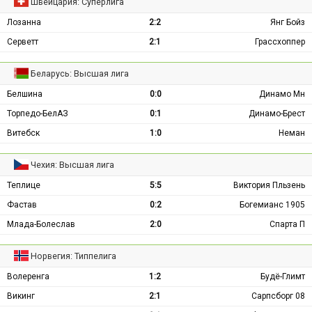
Швейцария: Суперлига
Лозанна
2:2
Янг Бойз
Серветт
2:1
Грассхоппер
Беларусь: Высшая лига
Белшина
0:0
Динамо Мн
Торпедо-БелАЗ
0:1
Динамо-Брест
Витебск
1:0
Неман
Чехия: Высшая лига
Теплице
5:5
Виктория Пльзень
Фастав
0:2
Богемианс 1905
Млада-Болеслав
2:0
Спарта П
Норвегия: Типпелига
Волеренга
1:2
Будё-Глимт
Викинг
2:1
Сарпсборг 08