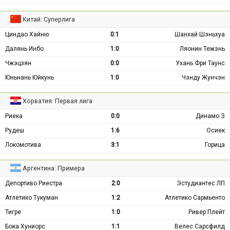
Китай: Суперлига
Циндао Хайню
0:1
Шанхай Шэньхуа
Далянь Инбо
1:0
Ляонин Тежэнь
Чжэцзян
0:0
Ухань Фри Таунс
Юньнань Юйкунь
1:0
Чэнду Жунчэн
Хорватия: Первая лига
Риека
0:0
Динамо З
Рудеш
1:6
Осиек
Локомотива
3:1
Горица
Аргентина: Примера
Депортиво Риестра
2:0
Эстудиантес ЛП
Атлетико Тукуман
1:2
Атлетико Сармьенто
Тигре
1:0
Ривер Плейт
Бока Хуниорс
1:1
Велес Сарсфилд