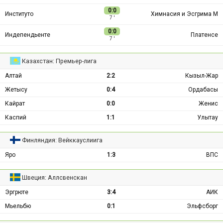
0:0
Институто
Химнасия и Эсгрима М
7 ′
0:0
Индепендьенте
Платенсе
7 ′
Казахстан: Премьер-лига
Алтай
2:2
Кызыл-Жар
Жетысу
0:4
Ордабасы
Кайрат
0:0
Женис
Каспий
1:1
Улытау
Финляндия: Вейккауслиига
Яро
1:3
ВПС
Швеция: Аллсвенскан
Эргрюте
3:4
АИК
Мьельбю
0:1
Эльфсборг