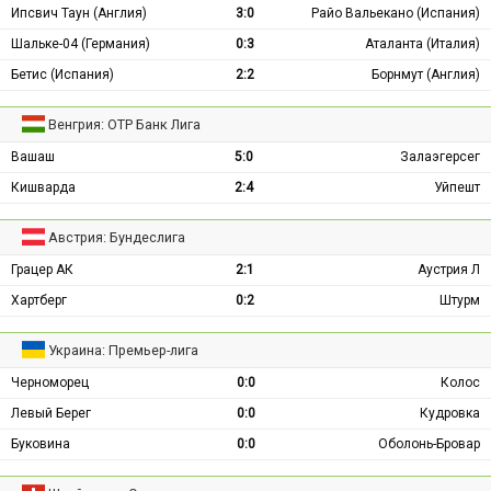
Ипсвич Таун (Англия)
3:0
Райо Вальекано (Испания)
Шальке-04 (Германия)
0:3
Аталанта (Италия)
Бетис (Испания)
2:2
Борнмут (Англия)
Венгрия: ОТР Банк Лига
Вашаш
5:0
Залаэгерсег
Кишварда
2:4
Уйпешт
Австрия: Бундеслига
Грацер АК
2:1
Аустрия Л
Хартберг
0:2
Штурм
Украина: Премьер-лига
Черноморец
0:0
Колос
Левый Берег
0:0
Кудровка
Буковина
0:0
Оболонь-Бровар